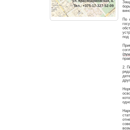
ул. Красноармейская, 4.
Защ
Тел.: +375-17-327-52-09
бор
вин
По 
гос
обс
уст
под
При
сог
(
пун
пра
2. 
ряд
дет
друг
Нор
осв
кот
одно
Нар
ста
отн
сов
воз