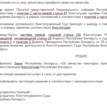
упления его в силу объективно приобрело право на амнистию.
он
принят Палатой представителей Национального собрания Респу
тветствии с
пунктом 2 части первой статьи 97
Конституции, одобрен Сов
публики Беларусь в рамках полномочий в соответствии с
пунктом 1 част
основании изложенного Конституционный Суд приходит к выводу о то
а и порядку принятия соответствует
Конституции
.
оводствуясь
частями первой
,
седьмой статьи 116
Конституции Р
надцатой
,
четырнадцатой статьи 24
Кодекса Республики Беларусь о суд
пункта 1
и
пунктом 3
Декрета Президента Республики Беларусь от 26
ершенствованию деятельности Конституционного Суда Республики Бел
арусь
РЕШИЛ:
Признать
Закон
Республики Беларусь «Об амнистии некоторых кате
тветствующим
Конституции
Республики Беларусь.
Настоящее решение вступает в силу со дня принятия.
Опубликовать настоящее решение в соответствии с законодательством.
дседательствующий –
дседатель Конституционного Суда
публики Беларусь