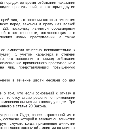
й порядок во время отбывания наказания
цидив преступлений, и некоторые другие
горий лиц, в отношении которых амнистия
а всех перед законом
и праву без всякой
я 22), поскольку является соразмерным
ной ответственности, заключающимся в
ершения новых преступлений, а также
 об амнистии отнесено исключительно к
туции). С учетом характера и степени
ого, его поведения в период отбывания
 возмещению причиненного преступлением
ю на лиц, представляющих повышенную
лнению в течение шести месяцев со дня
е о том, что если оснований к отказу в
сь, то отсутствие решения о применении
применению амнистии в последующем. При
ленного в
статье 2
0 Закона.
туционного Суда, ранее выраженной им в
, согласно которой в законах об амнистии
рует случаи, когда применение амнистии
ицо согласно закону об амнистии на момент