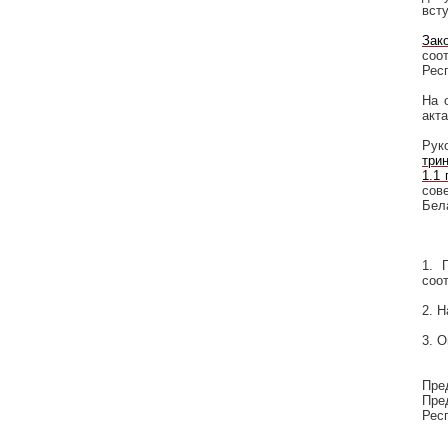
вст
Зак
соо
Рес
На 
акт
Рук
три
1.1 
сов
Бел
1. 
соо
2. 
3. 
Пре
Пре
Рес