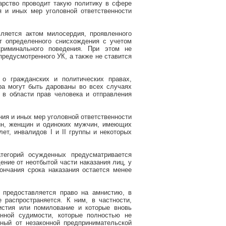
арство проводит такую политику в сфере
я и иных мер уголовной ответственности
ляется актом милосердия, проявленного
т определенного снисхождения с учетом
криминального поведения. При этом не
предусмотренного УК, а также не ставится
о гражданских и политических правах,
ра могут быть дарованы во всех случаях
 в области прав человека и отправления
ния и иных мер уголовной ответственности
ин, женщин и одиноких мужчин, имеющих
ет, инвалидов I и II группы и некоторых
тегорий осужденных предусматривается
ение от неотбытой части наказания лиц, у
ончания срока наказания остается менее
 предоставляется право на амнистию, в
 распространяется. К ним, в частности,
истия или помилование и которые вновь
нной судимости, которые полностью не
ный от незаконной предпринимательской