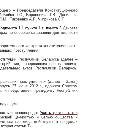
ющего – Председателя Конституционного
 Бойко Т.С., Вороновича Т.В., Данилюка
.М., Тиковенко А.Г., Чигринова С.П.
подпункта 1.1 пункта 1
и
пункта 3
Декрета
ерах по совершенствованию деятельности
варительного контроля конституционность
шивших преступления».
ституции
Республики Беларусь (далее –
горий лиц, совершивших преступления»,
дательных актов Республики Беларусь,
ршивших преступления» (далее – Закон)
ларусь 27 июня
2012 г
., одобрен Советом
г
. и представлен Президенту Республики
ледующего.
ность и правопорядок (
часть третья статьи
 высшей ценностью и целью общества и
должностные лица действуют в пределах
вторая статьи 7).