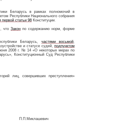
блики Беларусь в рамках полномочий в
етом Республики Национального собрания
и первой статьи 98
Конституции.
м, что
Закон
по содержанию норм, форме
еспублики Беларусь,
частями восьмой
,
оустройстве и статусе судей,
подпунктом
 июня
2008 г
. № 14 «О некоторых мерах по
арусь», Конституционный Суд Республики
горий лиц, совершивших преступления»
П.П.Миклашевич