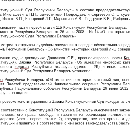
ституционный Суд Республики Беларусь в составе председательству
а Миклашевича П.П., заместителя Председателя Сергеевой О.Г., судей
, Изотко В.П., Козыревой Л.Г., Марыскина А.В., Подгруши В.В., Рябцева Л
основании
части первой статьи 116
Конституции Республики Беларусь,
зидента Республики Беларусь от 26 июня
2008 г
. № 14 «О некоторых м
ституционного Суда Республики Беларусь»
смотрел в открытом судебном заседании в порядке обязательного пред
она
Республики Беларусь «Об амнистии некоторых категорий лиц, совер
лушав судью-докладчика Данилюка С.Е., проанализировав нормы
Кон
ституция),
Закона
Республики Беларусь «Об амнистии некоторых кате
ловного
кодекса
Республики Беларусь (далее – УК) и иных законо
ституционный Суд Республики Беларусь установил:
он
Республики Беларусь «Об амнистии некоторых категорий лиц, сове
нят Палатой представителей Национального собрания Республики Бе
публики Национального собрания Республики Беларусь 29 июня
2012 
арусь на подпись.
 проверке конституционности
Закона
Конституционный Суд исходит из с
В соответствии с Конституцией Республика Беларусь обеспечивает закон
 человек, его права, свободы и гарантии их реализации являются
ударства (часть первая статьи 2); государство, все его органы и 
титуции и принятых в соответствии с ней актов законодательства (часть 