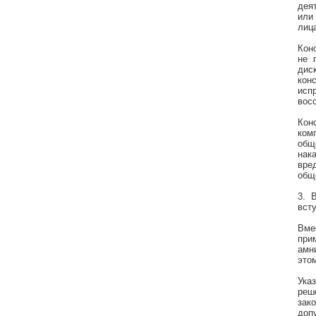
дея
или
лиц
Кон
не 
дис
кон
исп
вос
Кон
ком
общ
нак
вре
общ
3. 
всту
Вме
при
амн
это
Ука
реш
зак
доп