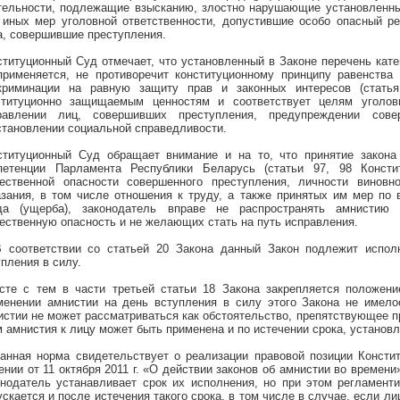
тельности, подлежащие взысканию, злостно нарушающие установленны
 иных мер уголовной ответственности, допустившие особо опасный ре
а, совершившие преступления.
ституционный Суд отмечает, что установленный в Законе перечень кате
применяется, не противоречит конституционному принципу равенств
криминации на равную защиту прав и законных интересов
(стать
ституционно защищаемым ценностям и соответствует целям уголов
равлении лиц, совершивших преступления, предупреждении сов
становлении социальной справедливости.
ституционный Суд обращает внимание и на то, что принятие закона
петенции Парламента Республики Беларусь (статьи 97, 98 Консти
ественной опасности совершенного преступления, личности виновн
азания, в том числе отношения к труду, а также принятых им мер по
да (ущерба), законодатель вправе не распространять амнисти
ественную опасность и не желающих стать на путь исправления.
В соответствии со статьей 20 Закона данный Закон подлежит испо
пления в силу.
сте с тем в части третьей статьи 18 Закона закрепляется положени
менении амнистии на день вступления в силу этого Закона не имело
истии не может рассматриваться как обстоятельство, препятствующее 
м амнистия к лицу может быть применена и по истечении срока, установ
занная норма свидетельствует о реализации правовой позиции Консти
ении от 11 октября
2011 г
. «О действии законов об амнистии во времени»
онодатель устанавливает срок их исполнения, но при этом регламенти
ускается и после истечения такого срока, в том числе в случае, если л