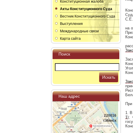
Конституционная жалоба
Акты Конституционного Суда
Кон
Суд
Вестник Конституционного Суда
С.Е.
Выступления
на 
Международные связи
Пре
Кон
Карта сайта
рас
Зак
Поиск
Зас
Кон
Уго
Кон
Искать
Зак
при
Рес
Бел
Наш адрес
При
1. 
220016
1
);
г.Минск
гос
Конс