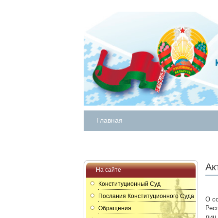
Главная
Ак
На сайте
Конституционный Суд
Послания Конституционного Суда
О с
Рес
Обращения
лиц