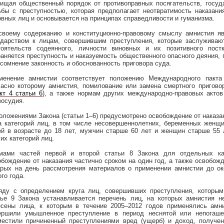
ищая общественный порядок от противоправных посягательств, госуд
ьбы с преступностью, которая предполагает неотвратимость наказани
овных лиц и основывается на принципах справедливости и гуманизма.
своему содержанию и конституционно-правовому смыслу амнистия яв
ударством к лицам, совершившим преступления, которые заслуживаю
тоятельств содеянного, личности виновных и их позитивного пост
раняется преступность и наказуемость общественного опасного деяния, 
 сомнение законность и обоснованность приговора суда.
менение амнистии соответствует положению Международного пакта 
ласно которому амнистия, помилование или замена смертного пригово
кт 4 статьи 6
), а также нормам других международно-правовых актов
восудия.
Положениями Закона (статьи 1–6) предусмотрено освобождение от наказа
а категорий лиц, в том числе несовершеннолетних, беременных женщ
ей в возрасте до 18 лет, мужчин старше 60 лет и женщин старше 55 л
их категорий лиц.
мами частей первой и второй статьи 8 Закона для отдельных ка
обождение от наказания частично сроком на один год, а также освобожд
орых на день рассмотрения материалов о применении амнистии до ок
го года.
яду с определением круга лиц, совершивших преступления, которым
тье 9 Закона устанавливается перечень лиц, на которых амнистия не
есены лица, к которым в течение 2005–2012 годов применялись амн
ершили умышленное преступление в период неснятой или непогаше
местили причиненный преступлениями вред (ущерб) и доход, получен