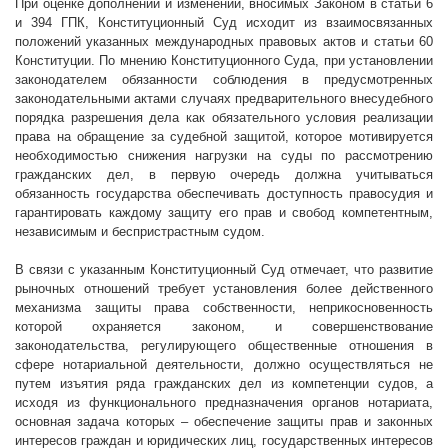
При оценке дополнений и изменений, вносимых Законом в статьи 6
и 394 ГПК, Конституционный Суд исходит из взаимосвязанных
положений указанных международных правовых актов и статьи 60
Конституции. По мнению Конституционного Суда, при установлении
законодателем обязанности соблюдения в предусмотренных
законодательными актами случаях предварительного внесудебного
порядка разрешения дела как обязательного условия реализации
права на обращение за судебной защитой, которое мотивируется
необходимостью снижения нагрузки на суды по рассмотрению
гражданских дел, в первую очередь должна учитываться
обязанность государства обеспечивать доступность правосудия и
гарантировать каждому защиту его прав и свобод компетентным,
независимым и беспристрастным судом.
В связи с указанным Конституционный Суд отмечает, что развитие
рыночных отношений требует установления более действенного
механизма защиты права собственности, неприкосновенность
которой охраняется законом, и совершенствование
законодательства, регулирующего общественные отношения в
сфере нотариальной деятельности, должно осуществляться не
путем изъятия ряда гражданских дел из компетенции судов, а
исходя из функционального предназначения органов нотариата,
основная задача которых – обеспечение защиты прав и законных
интересов граждан и юридических лиц, государственных интересов