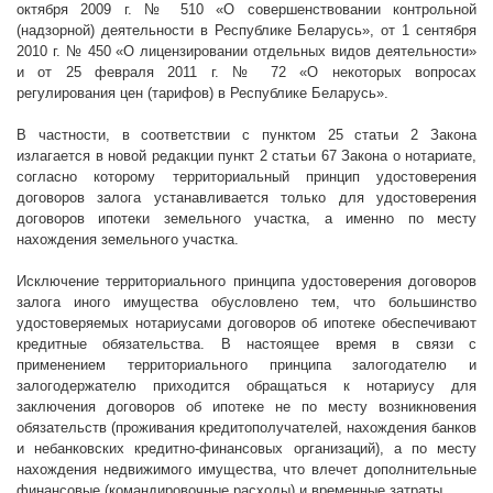
октября
2009 г
. № 510 «О совершенствовании контрольной
(надзорной) деятельности в Республике Беларусь», от 1 сентября
2010 г
. № 450 «О лицензировании отдельных видов деятельности»
и от 25 февраля
2011 г
. № 72 «О некоторых вопросах
регулирования цен (тарифов) в Республике Беларусь».
В частности, в соответствии с пунктом 25 статьи 2 Закона
излагается в новой редакции пункт 2 статьи 67 Закона о нотариате,
согласно которому территориальный принцип удостоверения
договоров залога устанавливается только для удостоверения
договоров ипотеки земельного участка, а именно по месту
нахождения земельного участка.
Исключение территориального принципа удостоверения договоров
залога иного имущества обусловлено тем, что большинство
удостоверяемых нотариусами договоров об ипотеке обеспечивают
кредитные обязательства. В настоящее время в связи с
применением территориального принципа залогодателю и
залогодержателю приходится обращаться к нотариусу для
заключения договоров об ипотеке не по месту возникновения
обязательств (проживания кредитополучателей, нахождения банков
и небанковских кредитно-финансовых организаций), а по месту
нахождения недвижимого имущества, что влечет дополнительные
финансовые (командировочные расходы) и временные затраты.