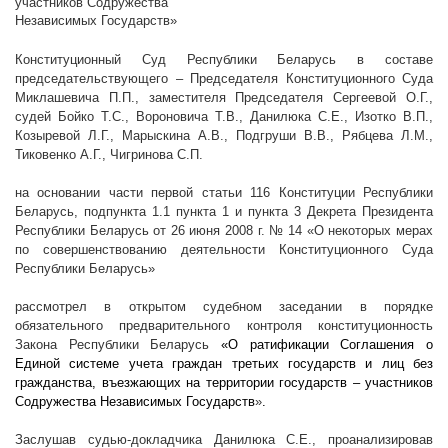
участников Содружества
Независимых Государств»
Конституционный Суд Республики Беларусь в составе
председательствующего – Председателя Конституционного Суда
Миклашевича П.П., заместителя Председателя Сергеевой О.Г.,
судей Бойко Т.С., Вороновича Т.В., Данилюка С.Е., Изотко В.П.,
Козыревой Л.Г., Марыскина А.В., Подгруши В.В., Рябцева Л.М.,
Тиковенко А.Г., Чигринова С.П.
на основании части первой статьи 116 Конституции Республики
Беларусь, подпункта 1.1 пункта 1 и пункта 3 Декрета Президента
Республики Беларусь от 26 июня
2008 г
. № 14 «О некоторых мерах
по совершенствованию деятельности Конституционного Суда
Республики Беларусь»
рассмотрел в открытом судебном заседании в порядке
обязательного предварительного контроля конституционность
Закона Республики Беларусь
«О ратификации Соглашения о
Единой системе учета граждан третьих государств и лиц без
гражданства, въезжающих на территории государств – участников
Содружества Независимых Государств
»
.
Заслушав судью-докладчика Данилюка С.Е., проанализировав