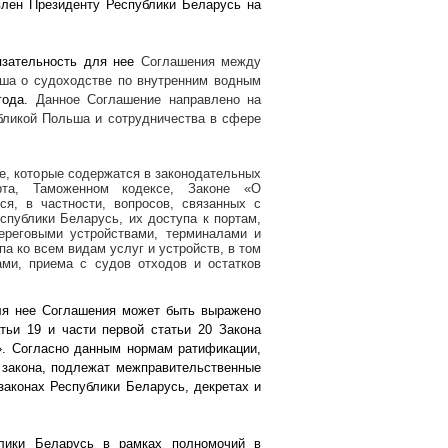
влен Президенту Республики Беларусь на
язательность для нее
Соглашения между
ша о судоходстве по внутренним водным
 года.
Данное Соглашение направлено на
бликой Польша и сотрудничества в сфере
е, которые содержатся в законодательных
орта, Таможенном кодексе, Законе «О
ся, в частности, вопросов, связанных с
публики Беларусь, их доступа к портам,
ереговыми устройствами, терминалами и
а ко всем видам услуг и устройств, в том
ми, приема с судов отходов и остатков
для нее Соглашения может быть выражено
тьи 19 и части первой статьи 20 Закона
. Согласно данным нормам ратификации,
закона, подлежат межправительственные
законах Республики Беларусь, декретах и
блики Беларусь в рамках полномочий в