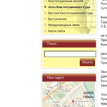
Конституционная жалоба
Рес
Акты Конституционного Суда
пут
Вестник Конституционного Суда
Кон
Выступления
Суд
Международные связи
С.Е.
Карта сайта
на 
Пре
Поиск
Кон
рас
Зак
Искать
Пра
Зас
(да
Наш адрес
Бел
зак
220016
Зак
г.Минск
Пра
пре