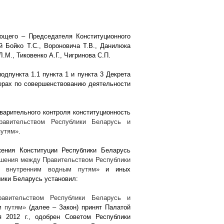
ющего – Председателя Конституционного
 Бойко Т.С., Вороновича Т.В., Данилюка
.М., Тиковенко А.Г., Чигринова С.П.
одпункта 1.1 пункта 1 и пункта 3 Декрета
ерах по совершенствованию деятельности
варительного контроля конституционность
авительством Республики Беларусь и
путям»
.
ения Конституции Республики Беларусь
ашения между Правительством Республики
по внутренним водным путям»
и иных
лики Беларусь установил:
авительством Республики Беларусь и
ым путям»
(далее – Закон) принят Палатой
ня
2012 г
., одобрен Советом Республики