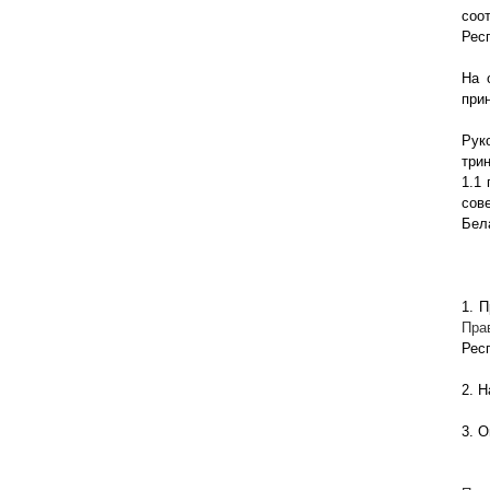
соо
Рес
На 
при
Рук
три
1.1
сов
Бел
1. 
Пра
Рес
2. 
3. 