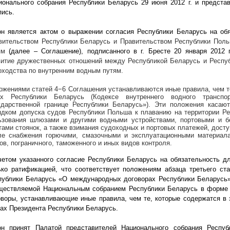
ионального собрания Республики Беларусь 29 июня
2012 г
. и предста
пись.
он является актом о выражении согласия Республики Беларусь на об
вительством Республики Беларусь и Правительством Республики Поль
ям
(далее – Соглашение), подписанного в г. Бресте 20 января 2012
витие дружественных отношений между Республикой Беларусь и Респу
оходства по внутренним водным путям.
ожениями статей 4−6 Соглашения устанавливаются иные правила, чем т
ах Республики Беларусь (Кодексе внутреннего водного трансп
ударственной границе Республики Беларусь»
)
. Эти положения касают
ядком допуска судов Республики Польша к плаванию на территории Рес
ьзования шлюзами и другими водными устройствами, портовыми и б
тами стоянок, а также взимания судоходных и портовых платежей, доступ
ле снабжения горючими, смазочными и эксплуатационными материала
ов, пограничного, таможенного и иных видов контроля.
четом указанного согласие Республики Беларусь на обязательность 
ько ратификацией, что соответствует положениям абзаца третьего ста
публики Беларусь «О международных договорах Республики Беларусь»
ществляемой Национальным собранием Республики Беларусь в форме 
оворы, устанавливающие иные правила, чем те, которые содержатся в 
зах Президента Республики Беларусь.
он принят Палатой представителей Национального собрания Респу