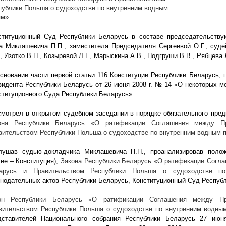
публики Польша о судоходстве по внутренним водным
ям»
ституционный Суд Республики Беларусь в составе председательству
а Миклашевича П.П., заместителя Председателя Сергеевой О.Г., судей
, Изотко В.П., Козыревой Л.Г., Марыскина А.В., Подгруши В.В., Рябцева Л
основании части первой статьи 116 Конституции Республики Беларусь, п
зидента Республики Беларусь от 26 июня
2008 г
. № 14 «О некоторых м
ституционного Суда Республики Беларусь»
смотрел в открытом судебном заседании в порядке обязательного пред
она Республики Беларусь «О ратификации Соглашения между Пр
вительством Республики Польша о судоходстве по внутренним водным 
лушав судью-докладчика Миклашевича П.П., проанализировав полож
лее – Конституция),
Закона Республики Беларусь «О ратификации Согл
арусь и Правительством Республики Польша о судоходстве 
онодательных актов Республики Беларусь, Конституционный Суд Респуб
он Республики Беларусь «О ратификации Соглашения между Пр
вительством Республики Польша о судоходстве по внутренним водн
дставителей Национального собрания Республики Беларусь 27 ию