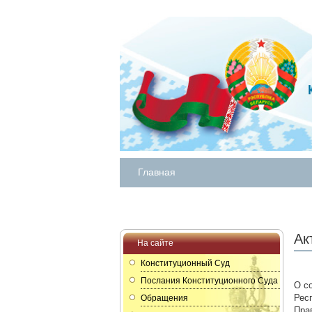
Главная
Ак
На сайте
Конституционный Суд
Послания Конституционного Суда
О с
Рес
Обращения
Пра