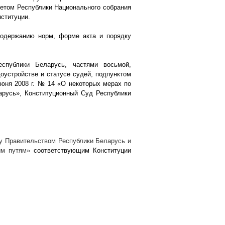
оветом Республики Национального собрания
нституции.
содержанию норм, форме акта и порядку
еспублики Беларусь, частями восьмой,
оустройстве и статусе судей, подпунктом
 июня
2008 г
. № 14 «О некоторых мерах по
арусь», Конституционный Суд Республики
у Правительством Республики Беларусь и
ным путям»
соответствующим Конституции