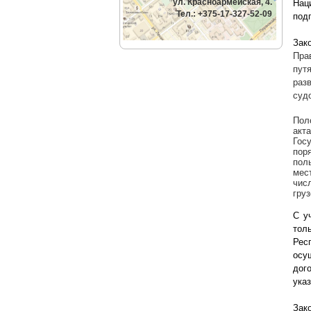
ул. Красноармейская, 4.
Нац
Тел.: +375-17-327-52-09
под
Зак
Пра
пут
раз
суд
Пол
акт
Гос
пор
пол
мес
чис
груз
С у
тол
Рес
осу
дог
ука
Зак