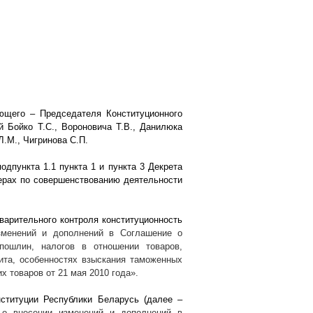
ющего – Председателя Конституционного
 Бойко Т.С., Вороновича Т.В., Данилюка
Л.М., Чигринова С.П.
одпункта 1.1 пункта 1 и пункта 3 Декрета
ерах по совершенствованию деятельности
варительного контроля конституционность
зменений и дополнений в Соглашение о
пошлин, налогов в отношении товаров,
ита, особенностях взыскания таможенных
х товаров от 21 мая 2010 года».
ституции Республики Беларусь (далее –
 о внесении изменений и дополнений в