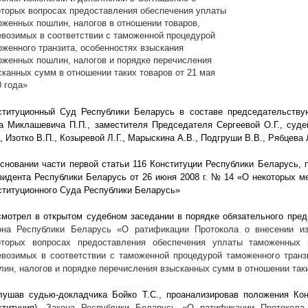
оторых вопросах предоставления обеспечения уплаты
оженных пошлин, налогов в отношении товаров,
евозимых в соответствии с таможенной процедурой
оженного транзита, особенностях взыскания
оженных пошлин, налогов и порядке перечисления
сканных сумм в отношении таких товаров от 21 мая
0 года»
ституционный Суд Республики Беларусь в составе председательству
а Миклашевича П.П., заместителя Председателя Сергеевой О.Г., судей
, Изотко В.П., Козыревой Л.Г., Марыскина А.В., Подгруши В.В., Рябцева 
основании части первой статьи 116 Конституции Республики Беларусь, п
зидента Республики Беларусь от 26 июня
2008 г
. № 14 «О некоторых м
ституционного Суда Республики Беларусь»
смотрел в открытом судебном заседании в порядке обязательного пред
она Республики Беларусь
«О ратификации Протокола о внесении и
оторых вопросах предоставления обеспечения уплаты таможенных 
евозимых в соответствии с таможенной процедурой таможенного транз
лин, налогов и порядке перечисления взысканных сумм в отношении таки
лушав судью-докладчика Бойко Т.С., проанализировав положения Кон
ституция),
Закона Республики Беларусь
«О ратификации Протокола