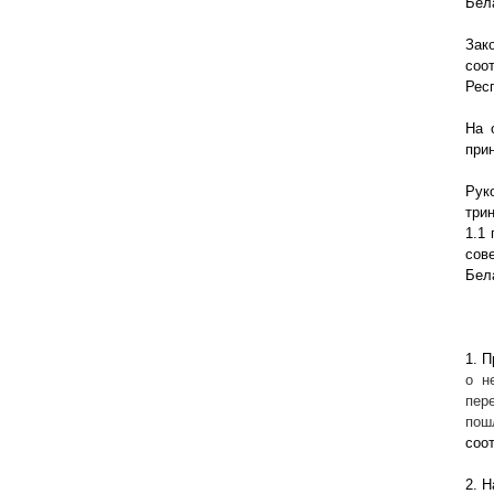
Бел
Зак
соо
Рес
На 
при
Рук
три
1.1
сов
Бел
1. 
о н
пер
пош
соо
2. 