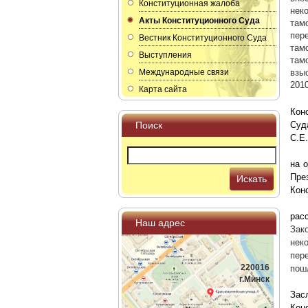
Конституционная жалоба
нек
Акты Конституционного Суда
там
пер
Вестник Конституционного Суда
там
Выступления
там
Международные связи
взы
201
Карта сайта
Кон
Поиск
Суд
С.Е.
на 
Пре
Искать
Кон
рас
Наш адрес
Зак
нек
пер
220016
пош
г.Минск
Зас
Кон