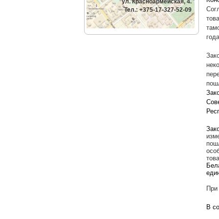
ул. Красноармейская, 4.
Сог
Тел.: +375-17-327-52-09
тов
там
год
Зак
нек
пер
пош
Зак
Сов
Рес
Зак
изм
пош
осо
тов
Бел
еди
При
В с