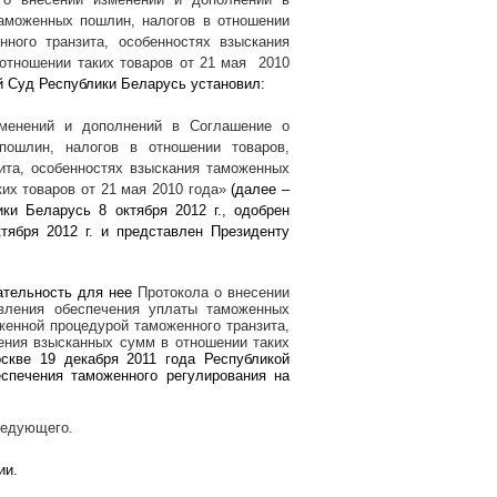
аможенных пошлин, налогов в отношении
ного транзита, особенностях взыскания
отношении таких товаров от 21 мая
2010
й Суд Республики Беларусь установил:
зменений и дополнений в Соглашение о
пошлин, налогов в отношении товаров,
ита, особенностях взыскания таможенных
их товаров от 21 мая 2010 года»
(далее –
лики Беларусь 8 октября
2012 г
., одобрен
ктября
2012 г
. и представлен Президенту
зательность для нее
Протокола о внесении
вления обеспечения уплаты таможенных
женной процедурой таможенного транзита,
ения взысканных сумм в отношении таких
оскве 19 декабря 2011 года Республикой
спечения таможенного регулирования на
ледующего.
ии.