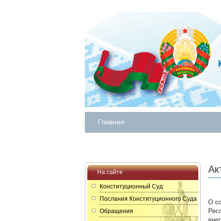
Главная
Ак
На сайте
Конституционный Суд
Послания Конституционного Суда
О с
Рес
Обращения
вне