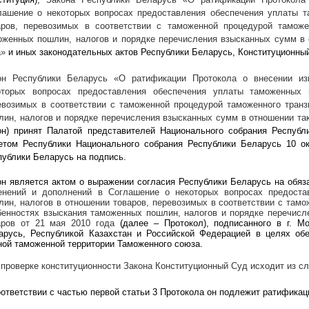
лашение о некоторых вопросах предоставления обеспечения уплаты т
аров, перевозимых в соответствии с таможенной процедурой таможен
оженных пошлин, налогов и порядке перечисления взысканных сумм в 
а»
и иных законодательных актов Республики Беларусь, Конституционны
он Республики Беларусь
«О ратификации Протокола о внесении и
оторых вопросах предоставления обеспечения уплаты таможенных 
евозимых в соответствии с таможенной процедурой таможенного транз
лин, налогов и порядке перечисления взысканных сумм в отношении так
он) принят Палатой представителей Национального собрания Респуб
етом Республики Национального собрания Республики Беларусь 10 о
публики Беларусь на подпись.
он является актом о выражении согласия Республики Беларусь на обя
енений и дополнений в Соглашение о некоторых вопросах предоста
лин, налогов в отношении товаров, перевозимых в соответствии с тамо
бенностях взыскания таможенных пошлин, налогов и порядке перечисл
аров от 21 мая 2010 года
(далее – Протокол), подписанного в г. М
арусь, Республикой Казахстан и Российской Федерацией в целях обе
ной таможенной территории Таможенного союза.
 проверке конституционности Закона Конституционный Суд исходит из с
оответствии с частью первой статьи 3 Протокола он подлежит ратификац