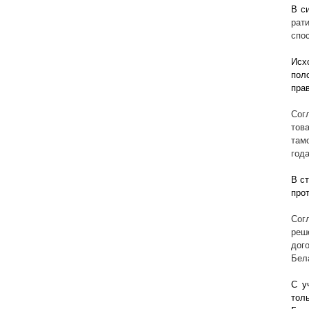
В с
рат
спо
Исх
пол
пра
Сог
тов
там
год
В с
про
Сог
реш
дог
Бел
С у
тол