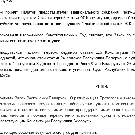
арусь».
он принят Палатой представителей Национального собрания Респу
тветствии с пунктом 2 части первой статьи 97 Конституции, одобрен С
публики Беларусь в соответствии с пунктом 1 части первой статьи 98 Ко
основании изложенного Конституционный Суд считает, что Закон по 
нятия соответствует Конституции.
оводствуясь частями первой, седьмой статьи 116 Конституции Р
надцатой, четырнадцатой статьи 24 Кодекса Республики Беларусь о суд
 пункта 1 и пунктом 3 Декрета Президента Республики Беларусь от 26
ершенствованию деятельности Конституционного Суда Республики Бел
арусь
РЕШИЛ:
Признать
Закон Республики Беларусь
«О ратификации Протокола о внесе
екоторых вопросах предоставления обеспечения уплаты таможенных
евозимых в соответствии с таможенной процедурой таможенного транз
лин, налогов и порядке перечисления взысканных сумм в отношени
тветствующим Конституции Республики Беларусь.
Настоящее решение вступает в силу со дня принятия.