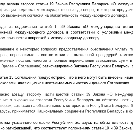
илу абзаца второго статьи 19 Закона Республики Беларусь «О междун
ификации подлежат межгосударственные договоры, в которых предусм
соб выражения согласия на обязательность международного договора.
одя из содержания статей 1, 39 Закона «О международных догов
ожений международного договора в соответствии с условиями меж
вом признается поправкой к международному договору.
лашение о некоторых вопросах предоставления обеспечения уплаты т
аров, перевозимых в соответствии с таможенной процедурой таможен
оженных пошлин, налогов и порядке перечисления взысканных сумм в 
а (далее – Соглашение)
ратифицировано Законом Республики Беларусь
татье 13 Соглашения предусмотрено, что в него могут быть внесены из
токолами, являющимися неотъемлемыми частями данного Соглашения.
ласно абзацу второму части шестой статьи 39 Закона «О междунар
ение о выражении согласия Республики Беларусь на обязательность 
оворам, согласие на обязательность которых для Республики Беларусь 
арусь, принимается Национальным собранием Республики Беларусь в ф
четом указанного согласие Республики Беларусь на обязательность 
ько ратификацией, что соответствует положениям статей 19 и 39 Закон