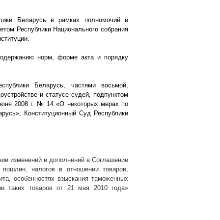
блики Беларусь в рамках полномочий в
оветом Республики Национального собрания
нституции.
содержанию норм, форме акта и порядку
еспублики Беларусь, частями восьмой,
оустройстве и статусе судей, подпунктом
 июня
2008 г
. № 14 «О некоторых мерах по
арусь», Конституционный Суд Республики
нии изменений и дополнений в Соглашение
 пошлин, налогов в отношении товаров,
ита, особенностях взыскания таможенных
и таких товаров от 21 мая 2010 года»