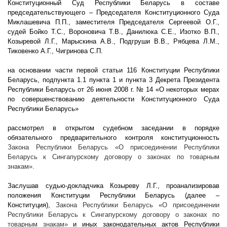
Конституционный Суд Республики Беларусь в составе
председательствующего – Председателя Конституционного Суда
Миклашевича П.П., заместителя Председателя Сергеевой О.Г.,
судей Бойко Т.С., Вороновича Т.В., Данилюка С.Е., Изотко В.П.,
Козыревой Л.Г., Марыскина А.В., Подгруши В.В., Рябцева Л.М.,
Тиковенко А.Г., Чигринова С.П.
на основании части первой статьи 116 Конституции Республики
Беларусь, подпункта 1.1 пункта 1 и пункта 3 Декрета Президента
Республики Беларусь от 26 июня
2008 г
. № 14 «О некоторых мерах
по совершенствованию деятельности Конституционного Суда
Республики Беларусь»
рассмотрел в открытом судебном заседании в порядке
обязательного предварительного контроля конституционность
Закона Республики Беларусь
«О присоединении Республики
Беларусь к Сингапурскому договору о законах по товарным
знакам».
Заслушав судью-докладчика Козыреву Л.Г., проанализировав
положения Конституции Республики Беларусь (далее –
Конституция),
Закона Республики Беларусь
«О присоединении
Республики Беларусь к Сингапурскому договору о законах по
товарным знакам»
и иных законодательных актов Республики