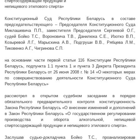
спиртосодержащей продукции и
непищевого этилового спирта»
Конституционный Суд Республики Беларусь в составе
председательствующего – Председателя Конституционного Суда
Миклашевича П.П., заместителя Председателя Сергеевой О.Г.,
судей Бойко Т.С., Вороновича Т.В., Данилюка С.Е., Изотко В.П.,
Козыревой Л.Г., Марыскина А.В., Подгруши В.В., Рябцева Л.М.,
Тиковенко А.Г., Чигринова С.П.
на основании части первой статьи 116 Конституции Республики
Беларусь, подпункта 1.1 пункта 1 и пункта 3 Декрета Президента
Республики Беларусь от 26 июня
2008 г
. № 14 «О некоторых мерах
по совершенствованию деятельности Конституционного Суда
Республики Беларусь»
рассмотрел в открытом судебном заседании в порядке
обязательного предварительного контроля конституционность
Закона Республики Беларусь
«О внесении изменений и дополнений
в Закон Республики Беларусь «О государственном регулировании
производства и оборота алкогольной, непищевой
спиртосодержащей продукции и непищевого этилового спирта».
Заслушав судью-докладчика Бойко Т.С., проанализировав