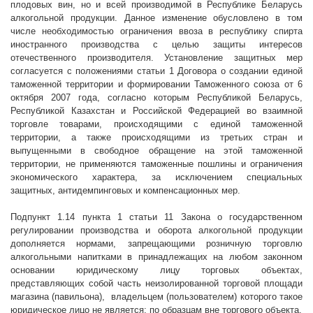
плодовых вин, но и всей производимой в Республике Беларусь
алкогольной продукции. Данное изменение обусловлено в том
числе необходимостью ограничения ввоза в республику спирта
иностранного производства с целью защиты интересов
отечественного производителя. Установление защитных мер
согласуется с положениями статьи 1 Договора о создании единой
таможенной территории и формировании Таможенного союза от 6
октября 2007 года, согласно которым Республикой Беларусь,
Республикой Казахстан и Российской Федерацией во взаимной
торговле товарами, происходящими с единой таможенной
территории, а также происходящими из третьих стран и
выпущенными в свободное обращение на этой таможенной
территории, не применяются таможенные пошлины и ограничения
экономического характера, за исключением специальных
защитных, антидемпинговых и компенсационных мер.
Подпункт 1.14 пункта 1 статьи 11 Закона о государственном
регулировании производства и оборота алкогольной продукции
дополняется нормами, запрещающими розничную торговлю
алкогольными напитками в принадлежащих на любом законном
основании юридическому лицу торговых объектах,
представляющих собой часть неизолированной торговой площади
магазина (павильона),
владельцем (пользователем) которого такое
юридическое лицо не является; по образцам вне торгового объекта.