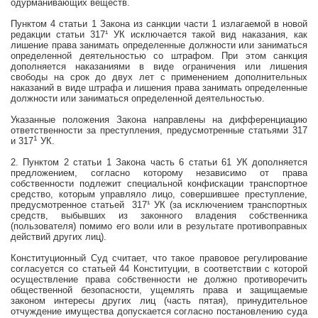
одурманивающих веществ.
Пунктом 4 статьи 1 Закона из санкции части 1 излагаемой в новой
редакции статьи
317¹ УК исключается такой вид наказания, как
лишение права
занимать определенные должности или заниматься
определенной деятельностью со штрафом. При этом санкция
дополняется наказаниями в виде ограничения или лишения
свободы на срок до двух лет с применением дополнительных
наказаний в виде штрафа и лишения права занимать определенные
должности или заниматься определенной деятельностью.
Указанные положения Закона направлены на дифференциацию
ответственности за преступления, предусмотренные статьями 317
1
и 317
УК.
2. Пунктом 2 статьи 1 Закона часть 6 статьи 61 УК дополняется
предложением, согласно которому независимо от права
собственности подлежит специальной конфискации транспортное
средство, которым управляло лицо, совершившее преступление,
предусмотренное статьей 317¹ УК (за исключением транспортных
средств, выбывших из законного владения собственника
(пользователя) помимо его воли или в результате противоправных
действий других лиц).
Конституционный Суд считает, что такое правовое регулирование
согласуется со статьей 44 Конституции, в соответствии с которой
осуществление права собственности не должно противоречить
общественной безопасности, ущемлять права и защищаемые
законом интересы других лиц (часть пятая), принудительное
отчуждение имущества допускается согласно постановлению суда