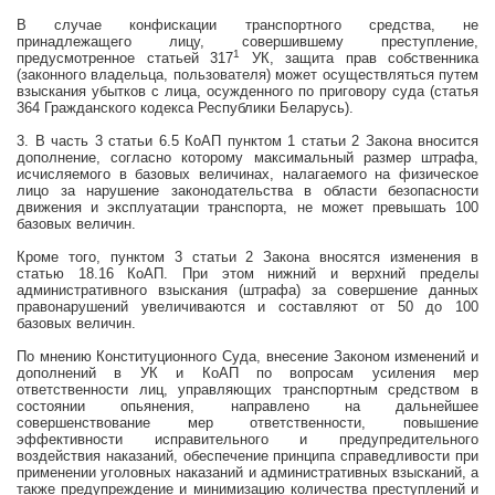
В случае конфискации транспортного средства, не
принадлежащего лицу, совершившему преступление,
1
предусмотренное статьей 317
УК, защита прав собственника
(законного владельца, пользователя) может осуществляться путем
взыскания убытков с лица, осужденного по приговору суда (статья
364 Гражданского кодекса Республики Беларусь).
3.
В часть 3 статьи 6.5 КоАП пунктом 1 статьи 2 Закона вносится
дополнение, согласно которому максимальный размер штрафа,
исчисляемого в базовых величинах, налагаемого на физическое
лицо за нарушение законодательства в области безопасности
движения и эксплуатации транспорта, не может превышать 100
базовых величин.
Кроме того, пунктом 3 статьи 2 Закона вносятся изменения в
статью 18.16 КоАП
. При этом нижний и верхний пределы
административного взыскания (штрафа) за совершение данных
правонарушений увеличиваются и составляют от 50 до 100
базовых величин.
По мнению Конституционного Суда, внесение Законом изменений и
дополнений в УК и КоАП по вопросам усиления мер
ответственности лиц, управляющих транспортным средством в
состоянии опьянения, направлено на дальнейшее
совершенствование мер ответственности, повышение
эффективности исправительного и предупредительного
воздействия наказаний, обеспечение принципа справедливости при
применении уголовных наказаний и административных взысканий, а
также предупреждение и минимизацию количества преступлений и