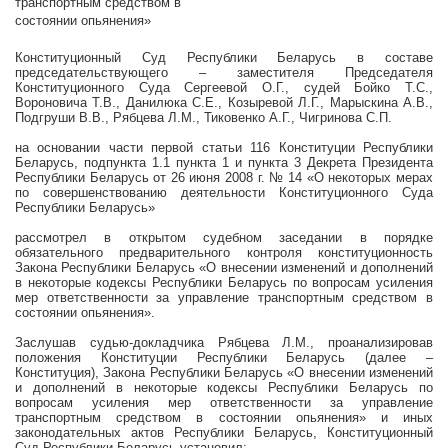
транспортным средством в
состоянии опьянения»
Конституционный Суд Республики Беларусь в составе
председательствующего – заместителя Председателя
Конституционного Суда Сергеевой О.Г., судей Бойко Т.С.,
Вороновича Т.В., Данилюка С.Е., Козыревой Л.Г., Марыскина А.В.,
Подгруши В.В., Рябцева Л.М., Тиковенко А.Г., Чигринова С.П.
на основании части первой статьи 116 Конституции Республики
Беларусь, подпункта 1.1 пункта 1 и пункта 3 Декрета Президента
Республики Беларусь от 26 июня
2008 г
. № 14 «О некоторых мерах
по совершенствованию деятельности Конституционного Суда
Республики Беларусь»
рассмотрел в открытом судебном заседании в порядке
обязательного предварительного контроля конституционность
Закона Республики Беларусь «О внесении изменений и дополнений
в некоторые кодексы Республики Беларусь по вопросам усиления
мер ответственности за управление транспортным средством в
состоянии опьянения».
Заслушав судью-докладчика Рябцева Л.М., проанализировав
положения Конституции Республики Беларусь (далее –
Конституция), Закона Республики Беларусь «О внесении изменений
и дополнений в некоторые кодексы Республики Беларусь по
вопросам усиления мер ответственности за управление
транспортным средством в состоянии опьянения» и иных
законодательных актов Республики Беларусь, Конституционный
Суд Республики Беларусь установил: