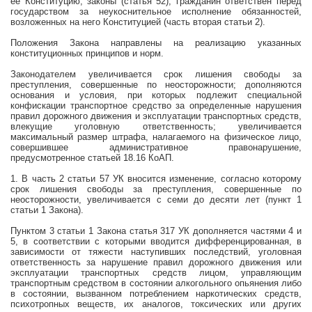
ее Конституцию, законы (статья 52); гражданин ответствен перед
государством за неукоснительное исполнение обязанностей,
возложенных на него Конституцией (часть вторая статьи 2).
Положения Закона направлены на реализацию указанных
конституционных принципов и норм.
Законодателем увеличивается срок лишения свободы за
преступления, совершенные по неосторожности; дополняются
основания и условия, при которых подлежит специальной
конфискации транспортное средство за определенные нарушения
правил дорожного движения и эксплуатации транспортных средств,
влекущие уголовную ответственность;
увеличивается
максимальный размер штрафа, налагаемого на физическое лицо,
совершившее административное правонарушение,
предусмотренное статьей 18.16 КоАП.
1. В часть 2 статьи 57 УК вносится изменение, согласно которому
срок лишения свободы за преступления, совершенные по
неосторожности, увеличивается с семи до десяти лет (пункт 1
статьи 1 Закона).
Пунктом 3 статьи 1 Закона статья 317 УК дополняется частями 4 и
5, в соответствии с которыми вводится дифференцированная, в
зависимости от тяжести наступивших последствий, уголовная
ответственность за нарушение правил дорожного движения или
эксплуатации транспортных средств лицом, управляющим
транспортным средством в состоянии алкогольного опьянения либо
в состоянии, вызванном потреблением наркотических средств,
психотропных веществ, их аналогов, токсических или других