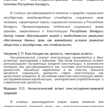
политики Республики Беларусь
В статье рассматриваются понятие и природа социального
государства, международные стандарты социальных прав
человека, характерные черты социальной политики в Республике
Беларусь. Проанализированы отдельные социальные права
граждан, закрепленные в Конституции
Республики Беларусь
Автор также обосновывает вывод о необходимости реального
обеспечения данных прав как важнейшего условия развития
общества и государства, его стабильности.
Чигринов С.П. Конституция как ценность: н
екоторые аспекты
Аксиологический статус конституции проявляется в двух
аспектах: внутреннем и внешнем. При этом внутренний аспект
актуализирует дискретный концепт конституции, в контексте
которого она рассматривается как система конституционных
ценностей, нашедших закрепление в ее тексте, внешний
касается социальной ценности самой конституции как
целостного концепта. В последнем качестве конституция имеет
инструментально-юридическую, интегративно-учредительную и
символическую ценность.
Мурашко Л.О. Аксиологический аспект конституционно-правовой
традиции
В статье анализируется такое новое понятие для
отечественной правовой науки, как «конституционно-правовая