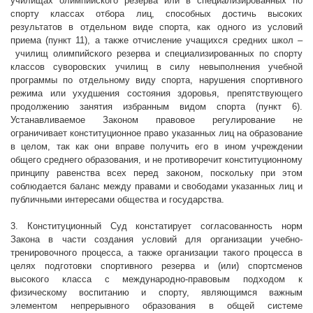
училищах олимпийского резерва или в специализированных по
спорту классах отбора лиц, способных достичь высоких
результатов в отдельном виде спорта, как одного из условий
приема (пункт 11), а также отчисление учащихся средних школ –
училищ олимпийского резерва и специализированных по спорту
классов суворовских училищ в силу невыполнения учебной
программы по отдельному виду спорта, нарушения спортивного
режима или ухудшения состояния здоровья, препятствующего
продолжению занятия избранным видом спорта (пункт 6).
Устанавливаемое Законом правовое регулирование не
ограничивает конституционное право указанных лиц на образование
в целом, так как они вправе получить его в ином учреждении
общего среднего образования, и не противоречит конституционному
принципу равенства всех перед законом, поскольку при этом
соблюдается баланс между правами и свободами указанных лиц и
публичными интересами общества и государства.
3. Конституционный Суд констатирует согласованность норм
Закона в части создания условий для организации учебно-
тренировочного процесса, а также организации такого процесса в
целях подготовки спортивного резерва и (или) спортсменов
высокого класса с международно-правовым подходом к
физическому воспитанию и спорту, являющимся важным
элементом непрерывного образования в общей системе