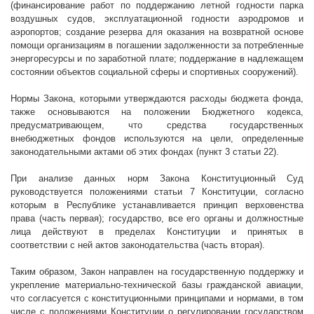
(финансирование работ по поддержанию летной годности парка
воздушных судов, эксплуатационной годности аэродромов и
аэропортов; создание резерва для оказания на возвратной основе
помощи организациям в погашении задолженности за потребленные
энергоресурсы и по заработной плате; поддержание в надлежащем
состоянии объектов социальной сферы и спортивных сооружений).
Нормы Закона, которыми утверждаются расходы бюджета фонда,
также основываются на положении Бюджетного кодекса,
предусматривающем, что средства государственных
внебюджетных фондов используются на цели, определенные
законодательными актами об этих фондах (пункт 3 статьи 22).
При анализе данных норм Закона Конституционный Суд
руководствуется положениями статьи 7 Конституции, согласно
которым в Республике устанавливается принцип верховенства
права (часть первая); государство, все его органы и должностные
лица действуют в пределах Конституции и принятых в
соответствии с ней актов законодательства (часть вторая).
Таким образом, Закон направлен на государственную поддержку и
укрепление материально-технической базы гражданской авиации,
что согласуется с конституционными принципами и нормами, в том
числе с положениями Конституции о регулировании государством