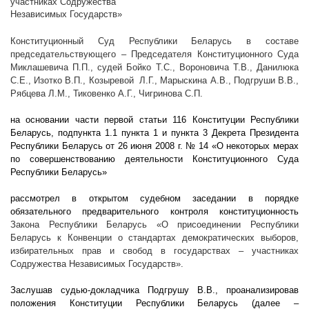
участниках Содружества
Независимых Государств»
Конституционный Суд Республики Беларусь в составе
председательствующего – Председателя Конституционного Суда
Миклашевича П.П., судей Бойко Т.С., Вороновича Т.В., Данилюка
С.Е., Изотко В.П., Козыревой Л.Г., Марыскина А.В., Подгруши В.В.,
Рябцева Л.М., Тиковенко А.Г., Чигринова С.П.
на основании части первой статьи 116 Конституции Республики
Беларусь, подпункта 1.1 пункта 1 и пункта 3 Декрета Президента
Республики Беларусь от 26 июня
2008 г
. № 14 «О некоторых мерах
по совершенствованию деятельности Конституционного Суда
Республики Беларусь»
рассмотрел в открытом судебном заседании в порядке
обязательного предварительного контроля конституционность
Закона Республики Беларусь
«О присоединении Республики
Беларусь к Конвенции о стандартах демократических выборов,
избирательных прав и свобод в государствах – участниках
Содружества Независимых Государств».
Заслушав судью-докладчика Подгрушу В.В., проанализировав
положения Конституции Республики Беларусь (далее –