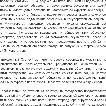
ановление статьями 52–54 Кодекса минимальной ширины водоохранных
ерхностных водных объектов, а также режима осуществления хозяй
риториях имеет целью сохранение благоприятной окружающей среды, о
ожениями статьи 6 Кодекса определяются классы экологического сос
ектов (их частей), подлежащие отражению в государственном водном
те Министерства природных ресурсов и охраны окружающей сред
ерхностных водных объектов (их частей) классифицируется как отлично
нь плохое. Пользование гражданами и общественными объедине
истерства, предоставляющее им возможность осуществлять право на
асти охраны и использования вод, предусмотренное статьей 17 Ко
лизации конституционного права граждан на получение информации о с
ьи 34 Конституции).
ституционный Суд считает, что по своему содержанию указанные 
ершенствование законодательного регулирования общественных
ьзованием и распоряжением водами и водными объектами, что свид
итики государства как исключительного собственника водных ресу
олнение им конституционной обязанности по осуществлению конт
родных ресурсов в целях охраны и восстановления окружающей среды.
В соответствии со статьей 13 Конституции государство предоставля
яйственной и иной деятельности, кроме запрещенной законом, и гарант
вития всех форм собственности (часть вторая); гарантирует всем равн
собностей и имущества для предпринимательской и иной не запрещен