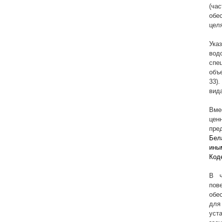
(ча
обе
целя
Ука
вод
спе
объ
33).
вид
Вме
цен
пре
Бел
ины
Коде
В ч
пов
обе
для
уст