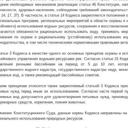
дание необходимых механизмов реализации статьи 46 Конституции, нап
опасности, здоровья населения, соблюдение требований законодательст
, 14, 17, 37). В частности, в статье 14 Кодекса закрепляются положения
егиональных программ, региональных мероприятий в области охраны и 
тойчивого) использования водных ресурсов, сохранения и восстановлен
лагаются обязанности рационально использовать воду, принимать ме
бования по охране и рациональному (устойчивому) использованию во
онодательства, в том числе техническими нормативными правовыми актами
татье 3 Кодекса в качестве одного из основных принципов охраны и ис
сейнового управления водными ресурсами рек. Согласно статье 15 Код
авления речными бассейнами на период от 5 до 10 лет, котор
ударственного водного кадастра, государственного кадастра недр, мон
земных вод, а также рекомендаций бассейновых советов.
аким принципам относится также закрепляемый статьей 3 Кодекса при
ьевых нужд перед иным их использованием. Согласно части первой пу
земных вод допускается для удовлетворения питьевых нужд, производс
еринарных средств, кормления, поения животных.
мнению Конституционного Суда, данные нормы Кодекса направлены на 
ионального использования природных ресурсов.