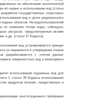
равленных на обеспечение экологической
ва об охране и использовании вод (статьи
 о разработке государственных, отраслевых
использования вод в целях рационального
ия водных объектов. На водопользователей
ры по снижению потерь воды; соблюдать
дных ресурсов, предусмотренные актами
, и др. (статья 37 Кодекса).
пользования вод устанавливается принцип
екса он выражается в утверждении планов
ые разрабатываются с учетом данных
иторинга поверхностных вод и мониторинга
оритет использования подземных вод для
нкта 2 статьи 39 Кодекса использование
тва продуктов питания, лекарственных и
реализацию конституционного требования