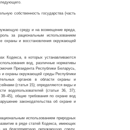
следующего.
ельную собственность государства (часть
кружающую среду и на возмещение вреда,
троль за рациональным использованием
же охраны и восстановления окружающей
ах Кодекса, в которых устанавливаются
использования вод, различные нормативы
лномочия Президента Республики Беларусь,
в и охраны окружающей среды Республики
ительных органов в области охраны и
сейнами (статья 15); определяются виды и
сти водопользователей (статьи 36, 37);
38–45), общие требования по охране вод
нарушение законодательства об охране и
 рациональным использованием природных
азвитие в ряде статей Кодекса, имеющих
а на благоприятную окружающую среду,