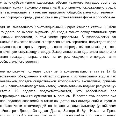
ективно-субъективного характера, обеспечиваемого государством в 
лизации конституционного права на благоприятную окружающую среду.
же выступающая в качестве правового общеобязательного веления,
аны природной среды, равно как и не устанавливает форм и способов ее
одя из выявленного Конституционным Судом смысла статьи 55 Конс
его долга по охране окружающей среды может осуществляться прям
личными способами, в том числе правовыми. В экологических от
ожение в качестве этического требования (императива), побуждает чело
равленных на охрану природы, в свою очередь, обеспечивающих, гар
гоприятную окружающую среду. Закрепление законодателем экологиче
ствия граждан, направленные на их реализацию, что придает этич
еобязательного веления.
ное положение получает развитие и конкретизацию в статье 17 К
ественных объединений в области охраны и использования вод, в час
ановленном порядке общественной экологической экспертизы, принима
ане и рациональному (устойчивому) использованию водных ресурсов, уч
татье 19 Кодекса предусматривается, что бассейновые со
территориальным консультативным органом. В состав этих советов вк
анов, водопользователей, а также общественных объединений и научных
ях разработки рекомендаций по охране и рациональному (устойчиво
сейнов рек Днепр, Западная Двина, Западный Буг, Неман и Прип
омендательный характер, учитываются при разработке планов управлен