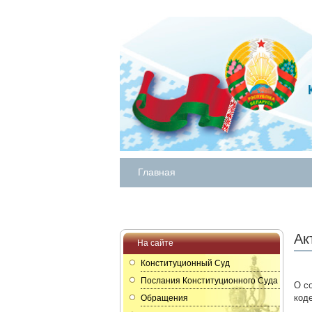
Главная
Ак
На сайте
Конституционный Суд
Послания Конституционного Суда
О с
код
Обращения