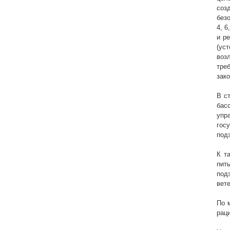
соз
без
4, 6
и р
(ус
воз
тре
зак
В с
бас
упр
гос
под
К т
пит
под
вет
По 
рац