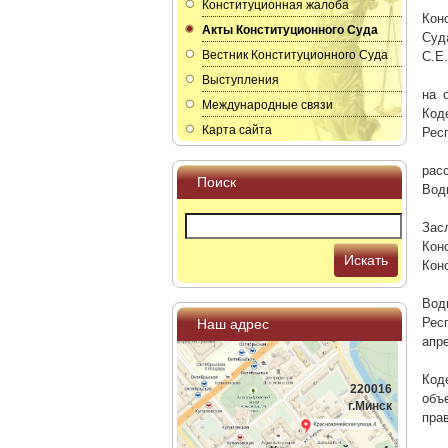
Конституционная жалоба
Кон
Акты Конституционного Суда
Суд
Вестник Конституционного Суда
С.Е.
Выступления
на 
Международные связи
Код
Карта сайта
Рес
рас
Поиск
Вод
Зас
Кон
Искать
Кон
Вод
Рес
Наш адрес
апр
Код
220016
объ
г.Минск
пра