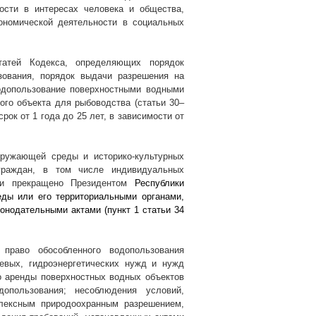
ности в интересах человека и общества,
ономической деятельности в социальных
татей Кодекса, определяющих порядок
зования, порядок выдачи разрешения на
одопользование поверхностными водными
ого объекта для рыбоводства (статьи 30–
рок от 1 года до 25 лет, в зависимости от
кружающей среды и историко-культурных
граждан, в том числе индивидуальных
или прекращено Президентом
Республики
ды или его территориальными органами,
онодательными актами (пункт 1 статьи 34
право обособленного водопользования
евых, гидроэнергетических нужд и нужд
о аренды поверхностных водных объектов
опользования; несоблюдения условий,
лексным природоохранным разрешением,