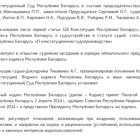
ституционный Суд Республики Беларусь в составе председательству
а Миклашевича П.П., заместителя Председателя Сергеевой О.Г., судей
, Изотко В.П., Карпович Н.А., Подгруши В.В., Рябцева Л.М., Тиковенко А.
основании части первой статьи 116 Конституции Республики Беларусь,
екса Республики Беларусь о судоустройстве и статусе судей, стат
публики Беларусь
«О конституционном судопроизводстве»
смотрел в открытом судебном заседании в порядке обязательного пред
ного кодекса Республики Беларусь.
лушав судью-докладчика Тиковенко А.Г., проанализировав положения К
ституция), Водного кодекса Республики Беларусь и иных законо
ституционный Суд Республики Беларусь установил:
ный кодекс Республики Беларусь (далее – Кодекс) принят Палатой 
публики Беларусь 2 апреля
2014 г
., одобрен Советом Республики Национ
еля
2014 г
. и представлен Президенту Республики Беларусь на подпись.
екс регулирует отношения, возникающие при владении, пользова
ектами, и направлен на охрану и рациональное (устойчивое) использов
в и законных интересов водопользователей.