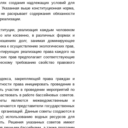
целях создания надлежащих условий для
 Указанная выше конституционная норма,
 не раскрывает содержания обязанности
 реализации.
титуции, реализация каждым человеком
о или косвенно, в различных формах и
ношениях долг, занимая доминирующее
века к осуществлению экологических прав,
антирующих реализацию права каждого на
ских прав предполагает соответствующие
ескому требованию свойство правового
одекса, закрепляющей права граждан и
тности права инициировать проведение в
ть участие в проведении мероприятий по
аствовать в работе бассейновых советов.
веты являются межведомственным и
лючаются представители государственных
 организаций. Данные советы создаются в
му) использованию водных ресурсов для
ять. Решения указанных советов имеют
ия речными бассейнами, а также программ