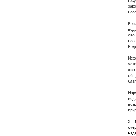
гос
зак
нес
Кон
вод
сво
нас
Код
Исх
уст
хоз
общ
бла
Нар
вод
воз
при
3.
В
оче
над