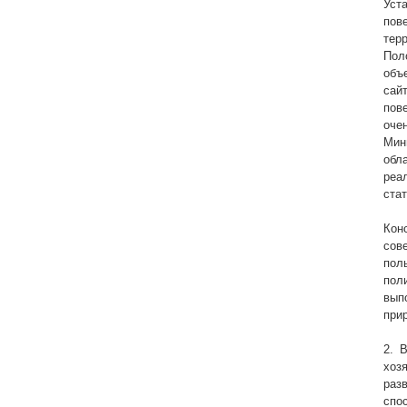
Уст
пов
тер
Пол
объ
сай
пов
оче
Мин
обл
реа
стат
Кон
сов
пол
пол
вып
при
2. 
хоз
раз
спо