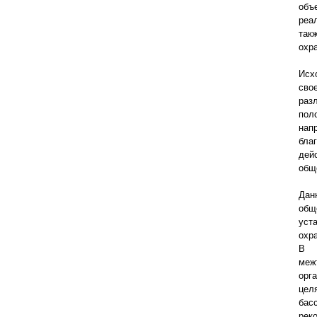
объ
реа
так
охр
Исх
сво
раз
пол
нап
бла
дей
общ
Дан
общ
уст
охр
В с
меж
орг
цел
бас
рек