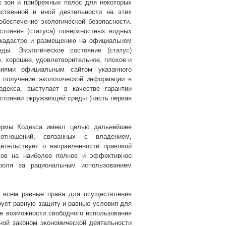
 зон и прибрежных полос для некоторых
ственной и иной деятельности на этих
беспечение экологической безопасности.
тояния (статуса) поверхностных водных
 кадастре и размещению на официальном
ы. Экологическое состояние (статус)
е, хорошее, удовлетворительное, плохое и
ниями официальным сайтом указанного
 получение экологической информации в
декса, выступает в качестве гарантии
остоянии окружающей среды (часть первая
нормы Кодекса имеют целью дальнейшее
 отношений, связанных с владением,
етельствует о направленности правовой
рсов на наиболее полное и эффективное
роля за рациональным использованием
ет всем равные права для осуществления
ирует равную защиту и равные условия для
ые возможности свободного использования
ной законом экономической деятельности