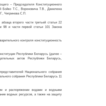
ющего – Председателя Конституционного
 Бойко Т.С., Вороновича Т.В., Данилюка
Г., Чигринова С.П.
 абзаца второго части третьей статьи 22
ьи 98 и части первой статьи 101
Закона
варительного контроля конституционность
онституции Республики Беларусь (далее –
дательных актов
Республики Беларусь,
представителей Национального собрания
ального собрания Республики Беларусь 11
нии и распоряжении водами и водными
ание водных ресурсов, а также на защиту