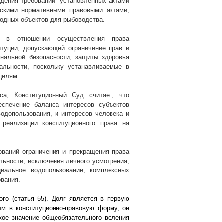
дения требований, установленных актами
ескими нормативными правовыми актами;
одных объектов для рыбоводства.
да в отношении осуществления права
итуции, допускающей ограничение прав и
нальной безопасности, защиты здоровья
альности, поскольку устанавливаемые в
целям.
са, Конституционный Суд считает, что
еспечение баланса интересов субъектов
одопользования, и интересов человека и
реализации конституционного права на
ваний ограничения и прекращения права
льности, исключения личного усмотрения,
иальное водопользование, комплексных
ования.
го (статья 55). Долг является в первую
ым в конституционно-правовую форму, он
кое значение общеобязательного веления