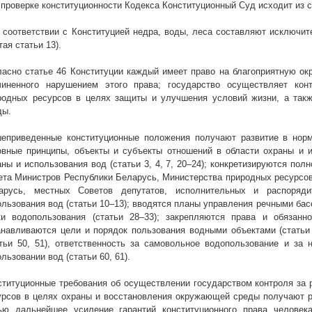
 проверке конституционности Кодекса Конституционный Суд исходит из 
В соответствии с Конституцией недра, воды, леса составляют исключит
ая статьи 13).
ласно статье 46 Конституции каждый имеет право на благоприятную о
чиненного нарушением этого права; государство осуществляет кон
родных ресурсов в целях защиты и улучшения условий жизни, а так
ды.
еприведенные конституционные положения получают развитие в норм
овные принципы, объекты и субъекты отношений в области охраны и 
аны и использования вод (статьи 3, 4, 7, 20–24); конкретизируются по
ета Министров Республики Беларусь, Министерства природных ресурсо
арусь, местных Советов депутатов, исполнительных и распоряд
ользования вод (статьи 10–13); вводятся планы управления речными бас
ки водопользования (статьи 28–33); закрепляются права и обязанно
анавливаются цели и порядок пользования водными объектами (статьи 
атьи 50, 51), ответственность за самовольное водопользование и за 
льзовании вод (статьи 60, 61).
ституционные требования об осуществлении государством контроля за
урсов в целях охраны и восстановления окружающей среды получают р
ью дальнейшее усиление гарантий конституционного права человек