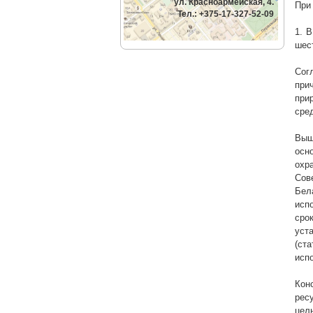
ул. Красноармейская, 4.
При
Тел.: +375-17-327-52-09
1. 
шест
Сог
при
при
сре
Выш
осн
охр
Сов
Бел
исп
сро
уст
(ст
испо
Кон
рес
цел