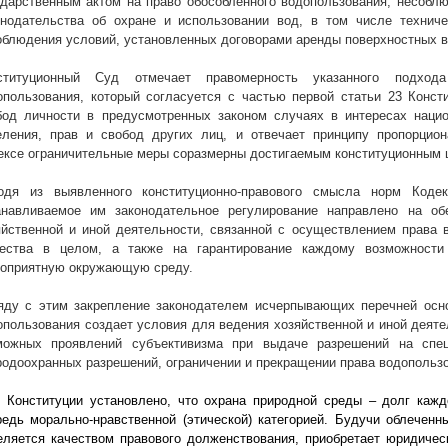
ударственным актом на право обособленного водопользования; несоблю
онодательства об охране и использовании вод, в том числе технич
облюдения условий, установленных договорами аренды поверхностных в
ституционный Суд отмечает правомерность указанного подхо
опользования, который согласуется с частью первой статьи 23 Конст
бод личности в предусмотренных законом случаях в интересах нацио
еления, прав и свобод других лиц, и отвечает принципу пропорцион
ексе ограничительные меры соразмерны достигаемым конституционным 
одя из выявленного конституционно-правового смысла норм Кодек
анавливаемое им законодательное регулирование направлено на об
яйственной и иной деятельности, связанной с осуществлением права в
ества в целом, а также на гарантирование каждому возможности 
гоприятную окружающую среду.
яду с этим закрепление законодателем исчерпывающих перечней осно
опользования создает условия для ведения хозяйственной и иной деяте
можных проявлений субъективизма при выдаче разрешений на спец
родоохранных разрешений, ограничении и прекращении права водопольз
 Конституции установлено, что охрана природной среды – долг каждо
редь морально-нравственной (этической) категорией. Будучи облеченн
еляется качеством правового долженствования, приобретает юридичес