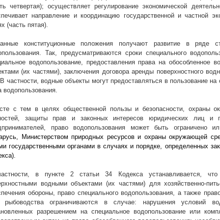
сть четвертая); осуществляет регулирование экономической деятель
спечивает направление и координацию государственной и частной эк
х (часть пятая).
занные конституционные положения получают развитие в ряде с
опользования. Так, предусматриваются сроки специального водополь
циальное водопользование, предоставления права на обособленное в
ектами (их частями), заключения договора аренды поверхностного водн
 В частности, водные объекты могут предоставляться в пользование на с
а водопользования.
сте с тем в целях общественной пользы и безопасности, охраны о
ностей, защиты прав и законных интересов юридических лиц и 
дпринимателей, право водопользования может быть ограничено 
арусь, Министерством природных ресурсов и охраны окружающей сре
ми государственными органами в случаях и порядке, определенных зак
кса).
астности, в пункте 2 статьи 34 Кодекса устанавливается, что 
ерхностными водными объектами (их частями) для хозяйственно-пить
спечения обороны, право специального водопользования, а также прав
 рыбоводства ограничиваются в случае: нарушения условий вод
ановленных разрешением на специальное водопользование или комп