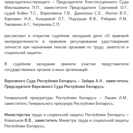
председательствующего – Председателя Конституционного Суда
Миклашевича П.П., заместителя Председателя Сергеевой О.Г.,
судей Бойко Т.С., Вороновича Т.В., Данилюка С.Е., Изотко В.П.,
Карпович Н.А., Козыревой Л.Г., Подгруши В.В., Рябцева Л.М.,
Тиковенко А.Г., Чигринова С.П.
рассмотрел в открытом судебном заседании дело «О правовой
неопределенности в правовом регулировании удостоверения
личности при назначении пенсии органами по труду, занятости и
социальной защите».
В судебном заседании приняли участие представители
государственных органов и иных организаций:
Верховного Суда Республики Беларусь – Забара А.А., заместитель
Председателя Верховного Суда Республики Беларусь;
Генеральной прокуратуры Республики Беларусь – Лашин А.М.,
заместитель Генерального прокурора Республики Беларусь;
Министерства
труда и
социальной защиты
Республики Беларусь
–
Ковальков
В.В., заместитель
Министра
труда и
социальной защиты
Республики Беларусь
;