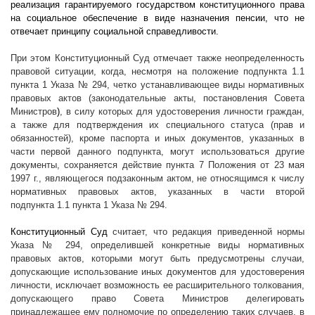
реализация гарантируемого государством конституционного права
на социальное обеспечение в виде назначения пенсии, что не
отвечает принципу социальной справедливости.
При этом Конституционный Суд отмечает также неопределенность
правовой ситуации, когда, несмотря на положение подпункта 1.1
пункта 1 Указа № 294, четко устанавливающее виды нормативных
правовых актов (законодательные акты, постановления Совета
Министров
)
, в силу которых для удостоверения личности граждан,
а также для подтверждения их специального статуса (прав и
обязанностей), кроме паспорта и иных документов, указанных в
части первой данного подпункта, могут использоваться другие
документы, сохраняется действие пункта 7 Положения от 23 мая
1997 г
., являющегося подзаконным актом, не относящимся к числу
нормативных правовых актов, указанных в части второй
подпункта 1.1 пункта 1 Указа № 294.
Конституционный Суд
считает, что редакция приведенной нормы
Указа № 294, определившей конкретные виды нормативных
правовых актов, которыми могут быть предусмотрены случаи,
допускающие использование иных документов для удостоверения
личности, исключает возможность ее расширительного толкования,
допускающего право Совета Министров делегировать
принадлежащее ему полномочие по определению таких случаев, в