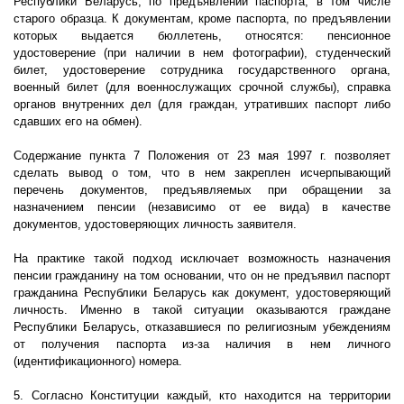
Республики Беларусь, по предъявлении паспорта, в том числе
старого образца. К документам, кроме паспорта, по предъявлении
которых выдается бюллетень, относятся: пенсионное
удостоверение (при наличии в нем фотографии), студенческий
билет, удостоверение сотрудника государственного органа,
военный билет (для военнослужащих срочной службы), справка
органов внутренних дел (для граждан, утративших паспорт либо
сдавших его на обмен).
Содержание пункта 7 Положения от 23 мая
1997 г
. позволяет
сделать вывод о том, что в нем закреплен исчерпывающий
перечень документов, предъявляемых при обращении за
назначением пенсии (независимо от ее вида) в качестве
документов, удостоверяющих личность заявителя.
На практике такой подход исключает возможность назначения
пенсии гражданину на том основании, что он не предъявил паспорт
гражданина Республики Беларусь как документ, удостоверяющий
личность. Именно в такой ситуации оказываются граждане
Республики Беларусь, отказавшиеся по религиозным убеждениям
от получения паспорта из-за наличия в нем личного
(идентификационного) номера.
5. Согласно Конституции каждый, кто находится на территории