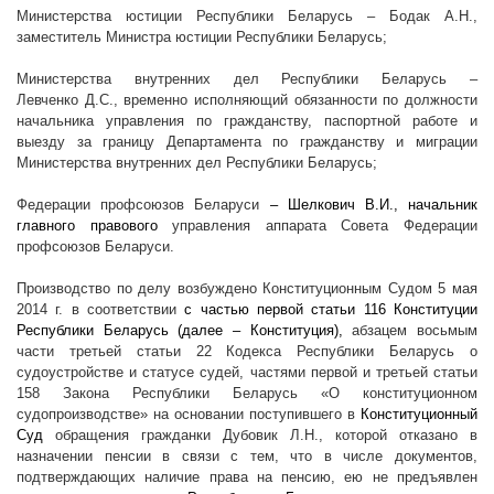
Министерства юстиции Республики Беларусь – Бодак А.Н.,
заместитель Министра юстиции Республики Беларусь;
Министерства внутренних дел Республики Беларусь –
Левченко Д.С.,
временно исполняющий обязанности по должности
начальника управления по гражданству, паспортной работе и
выезду за границу Департамента по гражданству и миграции
Министерства внутренних дел Республики Беларусь;
Федерации профсоюзов Беларуси
– Шелкович В.И., начальник
главного правового
управления аппарата Совета Федерации
профсоюзов Беларуси.
Производство по делу возбуждено Конституционным Судом 5 мая
2014 г
. в соответствии
с частью первой статьи 116 Конституции
Республики Беларусь (далее – Конституция),
абзацем восьмым
части третьей статьи 22 Кодекса Республики Беларусь о
судоустройстве и статусе судей, частями первой и третьей статьи
158
Закона Республики Беларусь
«О конституционном
судопроизводстве»
на основании поступившего в
Конституционный
Суд
обращения гражданки Дубовик Л.Н., которой отказано в
назначении пенсии в связи с тем, что в числе документов,
подтверждающих наличие права на пенсию, ею не предъявлен