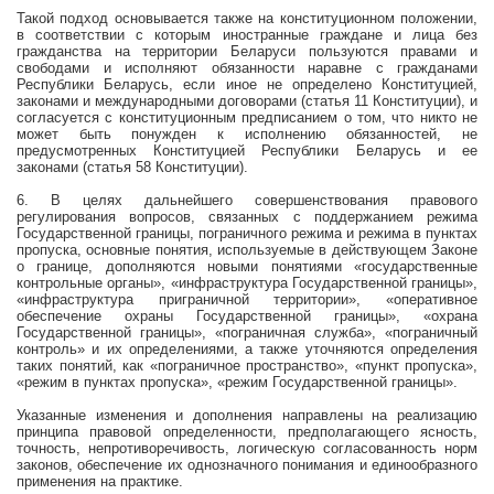
Такой подход основывается также на конституционном положении,
в соответствии с которым иностранные граждане и лица без
гражданства на территории Беларуси пользуются правами и
свободами и исполняют обязанности наравне с гражданами
Республики Беларусь, если иное не определено Конституцией,
законами и международными договорами (статья 11 Конституции), и
согласуется с конституционным предписанием о том, что никто не
может быть понужден к исполнению обязанностей, не
предусмотренных Конституцией Республики Беларусь и ее
законами (статья 58 Конституции).
6.
В целях дальнейшего совершенствования правового
регулирования вопросов, связанных с поддержанием режима
Государственной границы, пограничного режима и режима в пунктах
пропуска, основные понятия, используемые в действующем Законе
о границе, дополняются новыми понятиями «государственные
контрольные органы», «инфраструктура Государственной границы»,
«инфраструктура приграничной территории», «оперативное
обеспечение охраны Государственной границы», «охрана
Государственной границы», «пограничная служба», «пограничный
контроль» и их определениями, а также уточняются определения
таких понятий, как «пограничное пространство», «пункт пропуска»,
«режим в пунктах пропуска», «режим Государственной границы».
Указанные изменения и дополнения направлены на реализацию
принципа правовой определенности, предполагающего
ясность,
точность, непротиворечивость, логическую согласованность норм
законов, обеспечение их однозначного понимания и единообразного
применения на практике.