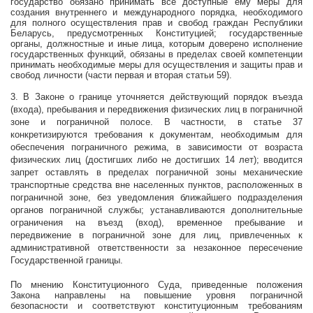
государство обязано принимать все доступные ему меры для
создания внутреннего и международного порядка, необходимого
для полного осуществления прав и свобод граждан Республики
Беларусь, предусмотренных Конституцией; государственные
органы, должностные и иные лица, которым доверено исполнение
государственных функций, обязаны в пределах своей компетенции
принимать необходимые меры для осуществления и защиты прав и
свобод личности (части первая и вторая статьи 59).
3. В Законе о границе уточняется действующий порядок въезда
(входа), пребывания и передвижения физических лиц в пограничной
зоне и пограничной полосе. В частности, в статье 37
конкретизируются требования к документам, необходимым для
обеспечения пограничного режима, в зависимости от возраста
физических лиц (достигших либо не достигших 14 лет); вводится
запрет оставлять в пределах пограничной зоны механические
транспортные средства вне населенных пунктов, расположенных в
пограничной зоне, без уведомления ближайшего подразделения
органов пограничной службы; устанавливаются дополнительные
ограничения на въезд (вход), временное пребывание и
передвижение в пограничной зоне для лиц, привлеченных к
административной ответственности за незаконное пересечение
Государственной границы.
По мнению Конституционного Суда, приведенные положения
Закона направлены на повышение уровня пограничной
безопасности и соответствуют конституционным требованиям