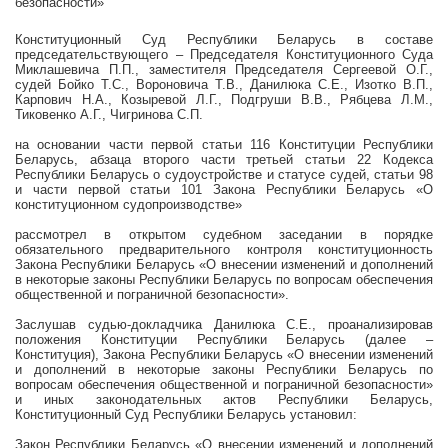
безопасности»
Конституционный Суд Республики Беларусь в составе
председательствующего – Председателя Конституционного Суда
Миклашевича П.П., заместителя Председателя Сергеевой О.Г.,
судей Бойко Т.С., Вороновича Т.В., Данилюка С.Е., Изотко В.П.,
Карпович Н.А., Козыревой Л.Г., Подгруши В.В., Рябцева Л.М.,
Тиковенко А.Г., Чигринова С.П.
на основании части первой статьи 116 Конституции Республики
Беларусь, абзаца второго части третьей статьи 22 Кодекса
Республики Беларусь о судоустройстве и статусе судей, статьи 98
и части первой статьи 101 Закона Республики Беларусь «О
конституционном судопроизводстве»
рассмотрел в открытом судебном заседании в порядке
обязательного предварительного контроля конституционность
Закона Республики Беларусь
«О внесении изменений и дополнений
в некоторые законы Республики Беларусь по вопросам обеспечения
общественной и пограничной безопасности».
Заслушав судью-докладчика Данилюка С.Е., проанализировав
положения Конституции Республики Беларусь (далее –
Конституция), Закона Республики Беларусь
«О внесении изменений
и дополнений в некоторые законы Республики Беларусь по
вопросам обеспечения общественной и пограничной безопасности»
и иных законодательных актов Республики Беларусь,
Конституционный Суд Республики Беларусь установил:
Закон Республики Беларусь
«О внесении изменений и дополнений