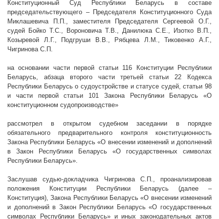
Конституционный Суд Республики Беларусь в составе
председательствующего – Председателя Конституционного Суда
Миклашевича П.П., заместителя Председателя Сергеевой О.Г.,
судей Бойко Т.С., Вороновича Т.В., Данилюка С.Е., Изотко В.П.,
Козыревой Л.Г., Подгруши В.В., Рябцева Л.М., Тиковенко А.Г.,
Чигринова С.П.
на основании части первой статьи 116 Конституции Республики
Беларусь, абзаца второго части третьей статьи 22 Кодекса
Республики Беларусь о судоустройстве и статусе судей, статьи 98
и части первой статьи 101
Закона Республики Беларусь
«О
конституционном судопроизводстве»
рассмотрел в открытом судебном заседании в порядке
обязательного предварительного контроля конституционность
Закона Республики Беларусь «О
внесении изменений и дополнений
в Закон Республики Беларусь «О
государственных символах
Республики Беларусь
».
Заслушав судью-докладчика Чигринова С.П., проанализировав
положения Конституции Республики Беларусь (далее –
Конституция), Закона Республики Беларусь «О
внесении изменений
и дополнений в Закон Республики Беларусь «О
государственных
символах Республики Беларусь
» и иных законодательных актов