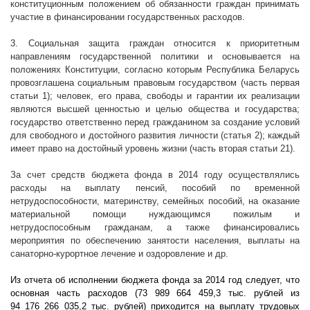
конституционным положением об обязанности граждан принимать
участие в финансировании государственных расходов.
3. Социальная защита граждан относится к приоритетным
направлениям государственной политики и основывается на
положениях Конституции, согласно которым Республика Беларусь
провозглашена социальным правовым государством (часть первая
статьи 1); человек, его права, свободы и гарантии их реализации
являются высшей ценностью и целью общества и государства;
государство ответственно перед гражданином за создание условий
для свободного и достойного развития личности (статья 2); каждый
имеет право на достойный уровень жизни (часть вторая статьи 21).
За счет средств бюджета фонда в 2014 году осуществлялись
расходы на выплату пенсий, пособий по временной
нетрудоспособности, материнству, семейных пособий, на оказание
материальной помощи нуждающимся пожилым и
нетрудоспособным гражданам, а также финансировались
мероприятия по обеспечению занятости населения, выплаты на
санаторно-курортное лечение и оздоровление и др.
Из отчета об исполнении бюджета фонда за 2014 год следует, что
основная часть расходов (73 989 664 459,3 тыс. рублей из
94
176 266
035,2 тыс. рублей) приходится на выплату трудовых