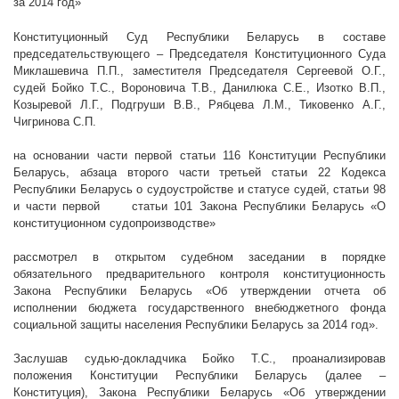
за 2014 год»
Конституционный Суд Республики Беларусь в составе
председательствующего – Председателя Конституционного Суда
Миклашевича П.П., заместителя Председателя Сергеевой О.Г.,
судей Бойко Т.С., Вороновича Т.В., Данилюка С.Е., Изотко В.П.,
Козыревой Л.Г., Подгруши В.В., Рябцева Л.М., Тиковенко А.Г.,
Чигринова С.П.
на основании части первой статьи 116 Конституции Республики
Беларусь, абзаца второго части третьей статьи 22 Кодекса
Республики Беларусь о судоустройстве и статусе судей, статьи 98
и части первой
статьи 101 Закона Республики Беларусь «О
конституционном судопроизводстве»
рассмотрел в открытом судебном заседании в порядке
обязательного предварительного контроля конституционность
Закона Республики Беларусь «Об утверждении отчета об
исполнении бюджета государственного внебюджетного фонда
социальной защиты населения Республики Беларусь за 2014 год».
Заслушав судью-докладчика Бойко Т.С., проанализировав
положения Конституции Республики Беларусь (далее –
Конституция), Закона Республики Беларусь «Об утверждении