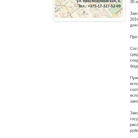
ул. Красноармейская, 4.
30 
Тел.: +375-17-327-52-09
Зак
201
дох
При
Сог
сре
соз
бюд
Пун
исп
соо
исп
зак
Зак
гос
рас
руб