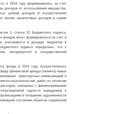
сть в 2014 году формировалась за счет
иде доходов от использования имущества,
тыс. рублей, доходов от осуществления
же прочих неналоговых доходов в сумме
ктом 1 статьи 22 Бюджетного кодекса,
 фондов могут формироваться за счет в
рые учитываются в доходах бюджетов в
Бюджетного кодекса определено, что к
ва, находящегося в государственной
ета фонда в 2014 году осуществлялось
говору финансовой аренды (лизинга) новых
нженерных, транспортных коммуникаций и
оектно-изыскательских работ по объектам
х расходов, связанных с финансированием
плуатационной годности аэродромов и
 организациям в погашении задолженности
длежащем состоянии объектов социальной