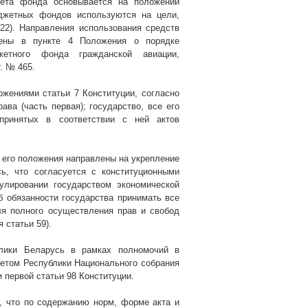
жета фонда основывается на положении
юджетных фондов используются на цели,
22). Направления использования средств
лены в пункте 4
Положения о порядке
жетного фонда гражданской авиации,
. № 465.
жениями статьи 7 Конституции, согласно
ва (часть первая); государство, все его
принятых в соответствии с ней актов
о его положения направлены на
укрепление
сь,
что согласуется с конституционными
улировании государством экономической
об обязанности государства принимать все
ля полного осуществления прав и свобод
 статьи 59).
блики Беларусь в рамках полномочий в
ветом Республики Национального собрания
 первой статьи 98 Конституции.
, что по содержанию норм, форме акта и