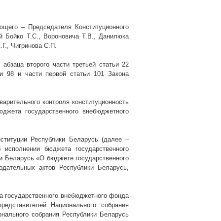
ющего – Председателя Конституционного
 Бойко Т.С., Вороновича Т.В., Данилюка
.Г., Чигринова С.П.
 абзаца второго части третьей статьи 22
и 98 и части первой статьи 101 Закона
варительного контроля конституционность
юджета государственного внебюджетного
ституции Республики Беларусь (далее –
б исполнении бюджета государственного
ки Беларусь «О бюджете государственного
одательных актов Республики Беларусь,
а государственного внебюджетного фонда
редставителей Национального собрания
онального собрания Республики Беларусь