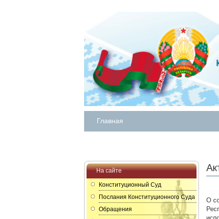
Главная
Ак
На сайте
Конституционный Суд
Послания Конституционного Суда
О с
Рес
Обращения
исп