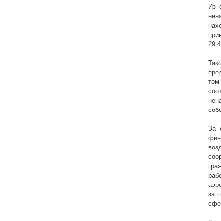
Из 
нен
нах
при
29 4
Так
пре
том
соо
нен
собс
За 
фин
воз
соо
гра
раб
аэр
за 
сфе