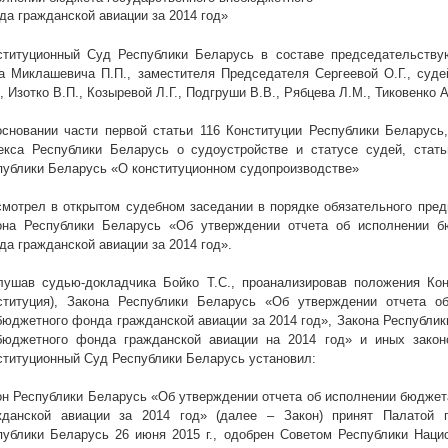
да гражданской авиации за 2014 год»
ституционный Суд Республики Беларусь в составе председательству
а Миклашевича П.П., заместителя Председателя Сергеевой О.Г., судей
, Изотко В.П., Козыревой Л.Г., Подгруши В.В., Рябцева Л.М., Тиковенко А
основании части первой статьи 116 Конституции Республики Беларусь,
екса Республики Беларусь о судоустройстве и статусе судей, стать
публики Беларусь «О конституционном судопроизводстве»
смотрел в открытом судебном заседании в порядке обязательного пред
она Республики Беларусь «Об утверждении отчета об исполнении б
да гражданской авиации за 2014 год».
лушав судью-докладчика Бойко Т.С., проанализировав положения Кон
ституция), Закона Республики Беларусь «Об утверждении отчета о
бюджетного фонда гражданской авиации за 2014 год», Закона Республи
бюджетного фонда гражданской авиации на 2014 год» и иных закон
ституционный Суд Республики Беларусь установил:
он Республики Беларусь «Об утверждении отчета об исполнении бюджет
жданской авиации за 2014 год» (далее – Закон) принят Палатой п
публики Беларусь 26 июня
2015 г
., одобрен Советом Республики Наци