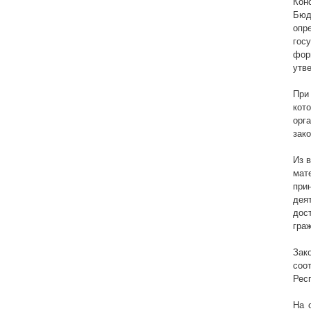
Кон
Бюд
опр
гос
фор
утв
При
кот
орг
зако
Из 
мат
при
дея
дос
гра
Зак
соо
Рес
На 