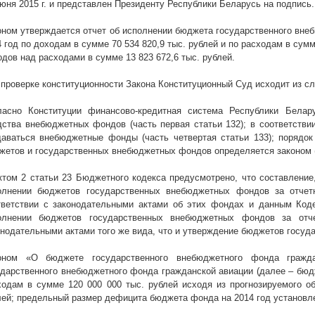
июня
2015 г
. и представлен Президенту Республики Беларусь на подпись.
оном утверждается отчет об исполнении бюджета
государственного вне
4 год по доходам в сумме 70 534 820,9 тыс. рублей и по расходам в сум
одов над расходами в сумме 13 823 672,6 тыс. рублей.
 проверке конституционности Закона Конституционный Суд исходит из с
ласно Конституции финансово-кредитная система Республики Бела
дства внебюджетных фондов (часть первая статьи 132); в соответстви
даваться внебюджетные фонды (часть четвертая статьи 133); порядок
жетов и государственных внебюджетных фондов определяется законом (
ктом 2 статьи 23 Бюджетного кодекса предусмотрено, что составление
олнении бюджетов государственных внебюджетных фондов за отче
тветствии с законодательными актами об этих фондах и данным Коде
олнении бюджетов государственных внебюджетных фондов за отч
онодательными актами того же вида, что и утверждение бюджетов госу
оном «О бюджете государственного внебюджетного фонда гражд
ударственного внебюджетного фонда гражданской авиации (далее – бюд
ходам в сумме 120 000 000 тыс. рублей исходя из прогнозируемого о
лей; предельный размер дефицита бюджета фонда на 2014 год установле