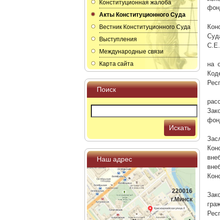
Конституционная жалоба
фон
Акты Конституционного Суда
Кон
Вестник Конституционного Суда
Суд
Выступления
С.Е.
Международные связи
Карта сайта
на 
Код
Рес
Поиск
рас
Зак
фон
Искать
Зас
Кон
вне
Наш адрес
вне
Кон
220016
Зак
г.Минск
гра
Рес