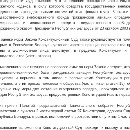
ституционный Суд отмечает, что исполнение расходной части бюд
жетного кодекса, в силу которого средства государственных внеб
еделенные законодательными актами об этих фондах (пункт 3 статьи 
ударственного внебюджетного фонда гражданской авиации опреде
мирования и использования средств государственного внебюд
ержденного Указом Президента Республики Беларусь от 23 октября
2003 г
 оценке норм Закона Конституционный Суд также руководствуется поло
орым в Республике Беларусь устанавливается принцип верховенства пра
аны и должностные лица действуют в пределах Конституции и 
нодательства (часть вторая).
выявленного конституционно-правового смысла норм Закона следует, чт
ериально-технической базы гражданской авиации Республики Белару
нципами и нормами, в том числе с положениями Конституции о рег
тельности в интересах человека и общества (часть пятая статьи 13); 
тупные ему меры для создания внутреннего порядка, необходимого д
ждан Республики Беларусь, предусмотренных Конституцией (часть первая
он принят Палатой представителей
Национального собрания Респу
тветствии с пунктом 2
части первой статьи 97 Конституции
, одобрен Со
публики Беларусь в рамках полномочий в соответствии с пунктом 1 части
основании изложенного Конституционный Суд приходит к выводу о том