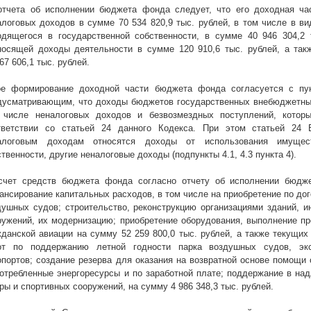
отчета об исполнении бюджета фонда следует, что его доходная ча
алоговых доходов в сумме 70 534 820,9 тыс. рублей, в том числе в в
одящегося в государственной собственности, в сумме 40 946 304,2 
носящей доходы деятельности в сумме 120 910,6 тыс. рублей, а так
67 606,1 тыс. рублей.
ое формирование доходной части бюджета фонда согласуется с пун
дусматривающим, что доходы бюджетов государственных внебюджетных
 числе неналоговых доходов и безвозмездных поступлений, кото
тветствии со статьей 24 данного Кодекса. При этом статьей 24 
алоговым доходам относятся доходы от использования имущест
твенности, другие неналоговые доходы (подпункты 4.1, 4.3 пункта 4).
счет средств бюджета фонда согласно отчету об исполнении бюдж
ансирование капитальных расходов, в том числе на приобретение по до
душных судов; строительство, реконструкцию организациями зданий, и
ружений, их модернизацию; приобретение оборудования, выполнение пр
жданской авиации на сумму 52 259 800,0 тыс. рублей, а также текущи
от по поддержанию летной годности парка воздушных судов, экс
опортов; создание резерва для оказания на возвратной основе помощи
потребленные энергоресурсы и по заработной плате; поддержание в на
ры и спортивных сооружений, на сумму 4 986 348,3 тыс. рублей.