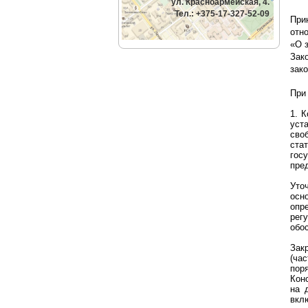
ул. Красноармейская, 4.
Тел.: +375-17-327-52-09
При
отн
«О 
Зак
зак
При
1. 
уст
сво
ста
гос
пре
Уто
осн
опр
рег
обо
Зак
(ча
пор
Кон
на 
вкл