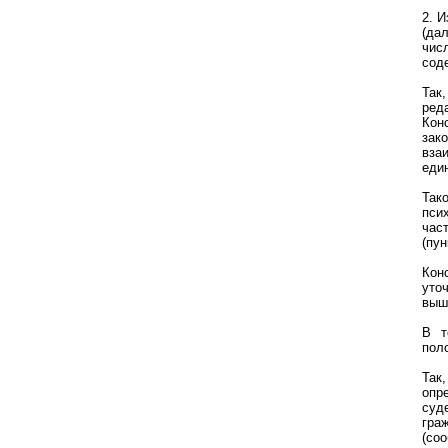
2. 
(да
чис
сод
Так
ред
Кон
зак
вза
еди
Так
пси
час
(пун
Кон
уто
выш
В т
пол
Так
опр
суд
гра
(со