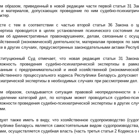
им образом, приведенный в новой редакции части первой статьи 31 За
 и материалов, допускающих проведение по ним судебно-психиатрич
ктер.
сте с тем в соответствии с частью второй статьи 36 Закона о зд
пертиза проводится в целях установления психического состояния л
ам об административных правонарушениях, делам, связанным с осущ
яйственной (экономической) деятельности, материалам проверок по зая
же в других случаях, предусмотренных законодательными актами Респуб
ституционный Суд отмечает, что новая редакция статьи 31 Закон
можность проведения судебно-психиатрической экспертизы в рамк
занным с предпринимательской и иной хозяйственной (экономическо
яйственного процессуального кодекса Республики Беларусь допускают
хиатрической экспертизы в необходимых случаях при рассмотрении дел.
им образом, складывается ситуация правовой неопределенности в 
еделении категорий дел, по которым может проводиться судебно-псих
можности проведения судебно-психиатрической экспертизы в других сл
ами.
дует также иметь в виду, что хозяйственное судопроизводство (судо
публике Беларусь является самостоятельным видом судопроизводства, 
ами, осуществляется судебная власть (часть третья статьи 2 Кодекса о 