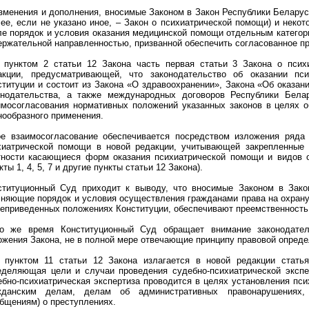
Изменения и дополнения, вносимые Законом в Закон Республики Белару
лее, если не указано иное, – Закон о психиатрической помощи) и неко
ле порядок и условия оказания медицинской помощи отдельным категор
ержательной направленностью, призванной обеспечить согласованное пр
, пунктом 2 статьи 12 Закона часть первая статьи 3 Закона о псих
акции, предусматривающей, что законодательство об оказании пс
ституции и состоит из Закона «О здравоохранении», Закона «Об оказан
онодательства, а также международных договоров Республики Бела
имосогласования нормативных положений указанных законов в целях о
нообразного применения.
ое взаимосогласование обеспечивается посредством изложения ряда
хиатрической помощи в новой редакции, учитывающей закрепленные 
тности касающиеся форм оказания психиатрической помощи и видов о
кты 1, 4, 5, 7 и другие пункты статьи 12 Закона).
ституционный Суд приходит к выводу, что вносимые Законом в Зако
чняющие порядок и условия осуществления гражданами права на охрану
еприведенных положениях Конституции, обеспечивают преемственность
о же время Конституционный Суд обращает внимание законодате
ожения Закона, не в полной мере отвечающие принципу правовой опреде
, пунктом 11 статьи 12 Закона излагается в новой редакции стать
еделяющая цели и случаи проведения судебно-психиатрической экспе
ебно-психиатрическая экспертиза проводится в целях установления пси
жданским делам, делам об административных правонарушениях,
общениям) о преступлениях.