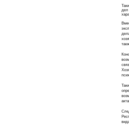
Так
дел
хара
Вме
экс
дел
хоз
так
Кон
воз
свя
Хоз
пси
Так
опр
воз
акт
Сле
Рес
вид