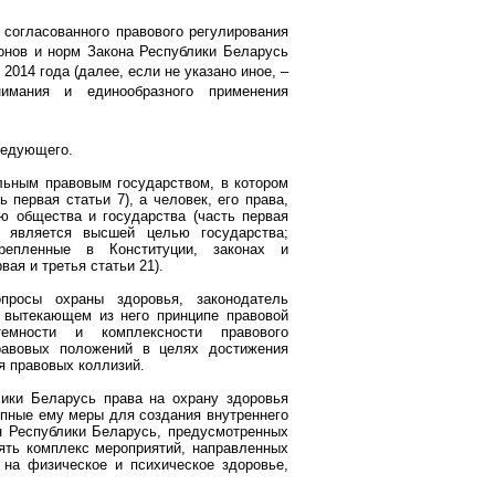
согласованного правового регулирования
онов и норм Закона Республики Беларусь
014 года (далее, если не указано иное, –
нимания и единообразного применения
ледующего.
льным правовым государством, в котором
 первая статьи 7), а человек, его права,
ю общества и государства (часть первая
ь является высшей целью государства;
репленные в Конституции, законах и
ая и третья статьи 21).
просы охраны здоровья, законодатель
е вытекающем из него принципе правовой
темности и комплексности правового
правовых положений в целях достижения
я правовых коллизий.
ики Беларусь права на охрану здоровья
тупные ему меры для создания внутреннего
н Республики Беларусь, предусмотренных
лять комплекс мероприятий, направленных
 на физическое и психическое здоровье,