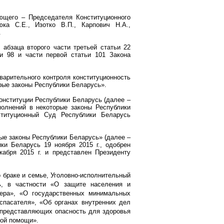
ющего – Председателя Конституционного
ка С.Е., Изотко В.П., Карпович Н.А.,
.
 абзаца второго части третьей статьи 22
и 98 и части первой статьи 101 Закона
варительного контроля конституционность
рые законы Республики Беларусь».
нституции Республики Беларусь (далее –
полнений в некоторые законы Республики
ституционный Суд Республики Беларусь
ые законы Республики Беларусь» (далее –
лики Беларусь 19 ноября
2015 г
., одобрен
екабря
2015 г
. и представлен Президенту
 браке и семье, Уголовно-исполнительный
ь, в частности «О защите населения и
тера», «О государственных минимальных
спасателя», «Об органах внутренних дел
 представляющих опасность для здоровья
кой помощи».