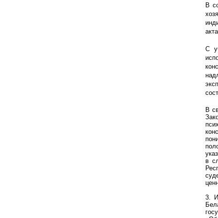
В с
хоз
инд
акта
С у
исп
кон
над
экс
сос
В с
Зак
пси
кон
пон
пол
ука
в с
Рес
суд
цен
3. 
Бел
гос