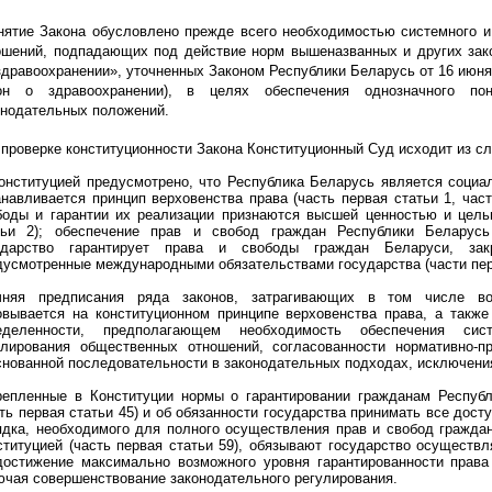
нятие Закона обусловлено прежде всего необходимостью системного и 
ошений, подпадающих под действие норм вышеназванных и других зак
здравоохранении», уточненных Законом Республики Беларусь от 16 июня 2
он о здравоохранении), в целях обеспечения однозначного по
онодательных положений.
 проверке конституционности Закона Конституционный Суд исходит из с
Конституцией предусмотрено, что Республика Беларусь является социа
анавливается принцип верховенства права (часть первая статьи 1, часть
боды и гарантии их реализации признаются высшей ценностью и цель
тьи 2); обеспечение прав и свобод граждан Республики Беларус
ударство гарантирует права и свободы граждан Беларуси, зак
дусмотренные международными обязательствами государства (части перв
чняя предписания ряда законов, затрагивающих в том числе во
овывается на конституционном принципе верховенства права, а такж
еделенности, предполагающем необходимость обеспечения сис
улирования общественных отношений, согласованности нормативно-
снованной последовательности в законодательных подходах, исключени
репленные в Конституции нормы о гарантировании гражданам Республ
сть первая статьи 45) и об обязанности государства принимать все дос
ядка, необходимого для полного осуществления прав и свобод гражда
ституцией (часть первая статьи 59), обязывают государство осуществ
достижение максимально возможного уровня гарантированности права
ючая совершенствование законодательного регулирования.