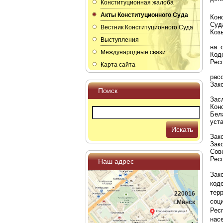
Конституционная жалоба
Акты Конституционного Суда
Кон
Суд
Вестник Конституционного Суда
Козы
Выступления
на 
Международные связи
Код
Рес
Карта сайта
рас
Зак
Поиск
Зас
Кон
Бел
уст
Искать
Зак
Зак
Сов
Рес
Наш адрес
Зак
код
тер
220016
соц
г.Минск
Рес
нас