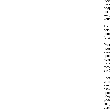
«Об
гра
под
сог
мед
исп
Так
сою
воп
(ста
Раз
пре
вза
про
имм
раз
гос
2 и 
Сог
угр
нац
вза
про
общ
усл
защ
сам