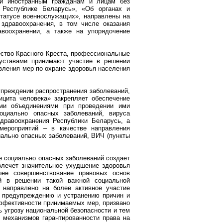
ии иностранным гражданам и лицам без
 Республике Беларусь», «Об органах и
татусе военнослужащих», направлены на
здравоохранения, в том числе оказания
воохранении, а также на упорядочение
ество Красного Креста, профессиональные
уставами принимают участие в решении
твления мер по охране здоровья населения
упреждении распространения заболеваний,
цита человека» закрепляет обеспечение
ыми объединениями при проведении ими
оциально опасных заболеваний, вируса
дравоохранения Республики Беларусь, а
мероприятий – в качестве направления
иально опасных заболеваний, ВИЧ (пункты
е социально опасных заболеваний создает
влечет значительное ухудшение здоровья
шее совершенствование правовых основ
ий в решении такой важной социальной
 направлено на более активное участие
 предупреждению и устранению причин и
ффективности принимаемых мер, призвано
ь угрозу национальной безопасности и тем
 механизмов гарантированности права на