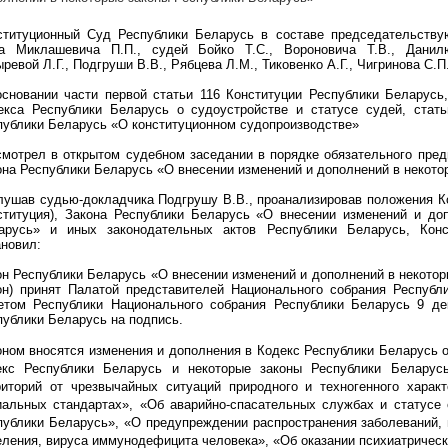
ституционный Суд Республики Беларусь в составе председательству
а Миклашевича П.П., судей Бойко Т.С., Вороновича Т.В., Данилю
ревой Л.Г., Подгруши В.В., Рябцева Л.М., Тиковенко А.Г., Чигринова С.П
основании части первой статьи 116 Конституции Республики Беларусь,
екса Республики Беларусь о судоустройстве и статусе судей, стать
публики Беларусь «О конституционном судопроизводстве»
смотрел в открытом судебном заседании в порядке обязательного пред
она Республики Беларусь «О внесении изменений и дополнений в некото
лушав судью-докладчика Подгрушу В.В., проанализировав положения Ко
ституция), Закона Республики Беларусь «О внесении изменений и до
арусь» и иных законодательных актов Республики Беларусь, Кон
ановил:
он Республики Беларусь «О внесении изменений и дополнений в некотор
он) принят Палатой представителей Национального собрания Респуб
етом Республики Национального собрания Республики Беларусь 9 д
публики Беларусь на подпись.
оном вносятся изменения и дополнения в Кодекс Республики Беларусь о
екс Республики Беларусь и некоторые законы Республики Беларус
риторий от чрезвычайных ситуаций природного и техногенного харак
иальных стандартах», «Об аварийно-спасательных службах и статусе 
публики Беларусь», «О предупреждении распространения заболеваний,
еления, вируса иммунодефицита человека», «Об оказании психиатричес