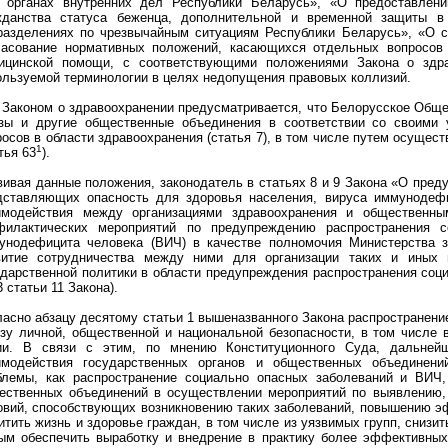
 органах внутренних дел Республики Беларусь», «О предоставлен
жданства статуса беженца, дополнительной и временной защиты в
разделениях по чрезвычайным ситуациям Республики Беларусь», «О с
ласование нормативных положений, касающихся отдельных вопросов 
ицинской помощи, с соответствующими положениями Закона о здра
ользуемой терминологии в целях недопущения правовых коллизий.
, Законом о здравоохранении предусматривается, что Белорусское Общ
зы и другие общественные объединения в соответствии со своими 
росов в области здравоохранения (статья 7), в том числе путем осущес
1
тья 63
).
вивая данные положения, законодатель в статьях 8 и 9 Закона «О пред
дставляющих опасность для здоровья населения, вируса иммунодефи
имодействия между организациями здравоохранения и общественн
филактических мероприятий по предупреждению распространения с
унодефицита человека (ВИЧ) в качестве полномочия Министерства з
витие сотрудничества между ними для организации таких и иных 
ударственной политики в области предупреждения распространения соц
3 статьи 11 Закона).
ласно абзацу десятому статьи 1 вышеназванного Закона распространени
озу личной, общественной и национальной безопасности, в том числе 
ии. В связи с этим, по мнению Конституционного Суда, дальней
имодействия государственных органов и общественных объединен
блемы, как распространение социально опасных заболеваний и ВИЧ,
ественных объединений в осуществлении мероприятий по выявлению,
овий, способствующих возникновению таких заболеваний, повышению э
итить жизнь и здоровье граждан, в том числе из уязвимых групп, снизит
ым обеспечить выработку и внедрение в практику более эффективных