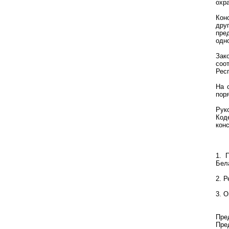
охр
Кон
дру
пре
одн
Зак
соо
Рес
На 
пор
Рук
Код
кон
1. 
Бел
2. Р
3. 
Пре
Пре