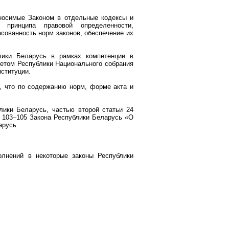
вносимые Законом в отдельные кодексы и
 принципа правовой определенности,
асованность норм законов, обеспечение их
лики Беларусь в рамках компетенции в
оветом Республики Национального собрания
нституции.
, что по содержанию норм, форме акта и
лики Беларусь, частью второй статьи 24
и 103–105 Закона Республики Беларусь «О
арусь
олнений в некоторые законы Республики