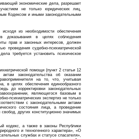
ривающий экономические дела, разрешает
 участием не только юридических лиц,
нным Кодексом и иными законодательными
, исходя из необходимости обеспечения
ств доказывания в целях соблюдения
иты прав и законных интересов, должен
ью проведения судебно-психиатрической
дела требуется установить психическое
сихиатрической помощи (пункт 2 статьи 12
 актам законодательства об оказании
равоприменителя на то, что, учитывая
на, в целях обеспечения единообразного
редь до корректировки законодательных
равоохранении, являющегося базовым в
бно-психиатрических экспертиз не только
соответствии с законодательными актами
ического состояния лица, а проведение
и свобод, других конституционно значимых
ый кодекс, а также в законы Республики
иродного и техногенного характера», «О
ательных службах и статусе спасателя»,