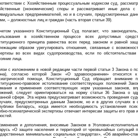
оответствии с Хозяйственным процессуальным кодексом суд, рассмат
яйственные (экономические) споры и рассматривает иные дела с
ивидуальных предпринимателей, но и в случаях, предусмотренных да
ми, – должностных лиц и граждан (часть вторая статьи 39).
четом указанного Конституционный Суд полагает, что законодатель
ользования в хозяйственном процессе всех допустимых сред
ституционного принципа равенства всех перед законом и равной защ
лежащим образом урегулировать отношения, связанные с возможност
пертизы во всех видах судопроизводства, если по обстоятельствам 
тояние лица.
вязи с изложением в новой редакции части первой статьи 3 Закона о п
она), согласно которой Закон «О здравоохранении» относится к
хиатрической помощи, Конституционный Суд обращает внимание п
ституционно-правовое истолкование соответствующих положений Зако
имания и применения соответствующих норм указанных законов, вп
ожений, следует ориентироваться на норму статьи 36 Закона о зд
занной сфере. Эта норма предусматривает возможность проведения суде
лучаях, предусмотренных данным Законом, но и в других случаях в 
публики Беларусь, когда имеется необходимость установления псих
ебно-психиатрической экспертизы отвечает интересам защиты его прав 
ностей.
Изменения и дополнения, вносимые Законом в Уголовно-исполнительн
арусь «О защите населения и территорий от чрезвычайных ситуаций пр
ударственных минимальных социальных стандартах», «Об аварийно-спас