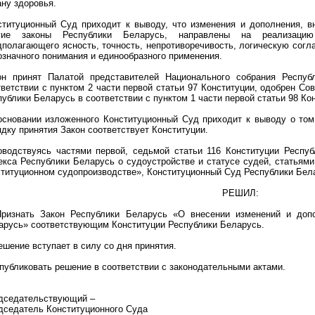
ану здоровья.
ституционный Суд приходит к выводу, что изменения и дополнения, 
гие законы Республики Беларусь, направлены на реализацию
дполагающего ясность, точность, непротиворечивость, логическую согл
означного понимания и единообразного применения.
он принят Палатой представителей Национального собрания Респуб
тветствии с пунктом 2 части первой статьи 97 Конституции, одобрен С
публики Беларусь в соответствии с пунктом 1 части первой статьи 98 Ко
основании изложенного Конституционный Суд приходит к выводу о том
ядку принятия Закон соответствует Конституции.
оводствуясь частями первой, седьмой статьи 116 Конституции Респуб
екса Республики Беларусь о судоустройстве и статусе судей, статьям
ституционном судопроизводстве», Конституционный Суд Республики Бел
РЕШИЛ:
Признать Закон Республики Беларусь «О внесении изменений и доп
арусь» соответствующим Конституции Республики Беларусь.
ешение вступает в силу со дня принятия.
Опубликовать решение в соответствии с законодательными актами.
дседательствующий –
дседатель Конституционного Суда