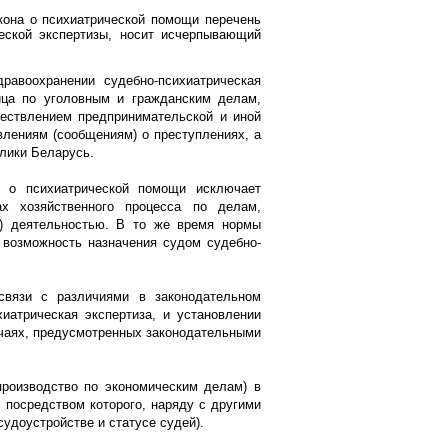
кона о психиатрической помощи перечень
еской экспертизы, носит исчерпывающий
равоохранении судебно-психиатрическая
ица по уголовным и гражданским делам,
ествлением предпринимательской и иной
влениям (сообщениям) о преступлениях, а
лики Беларусь.
а о психиатрической помощи исключает
ах хозяйственного процесса по делам,
й) деятельностью. В то же время нормы
 возможность назначения судом судебно-
связи с различиями в законодательном
иатрическая экспертиза, и установлении
учаях, предусмотренных законодательными
производство по экономическим делам) в
посредством которого, наряду с другими
судоустройстве и статусе судей).