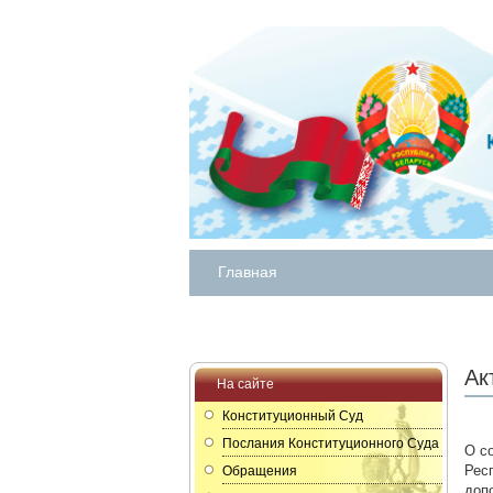
Главная
Ак
На сайте
Конституционный Суд
Послания Конституционного Суда
О с
Рес
Обращения
доп