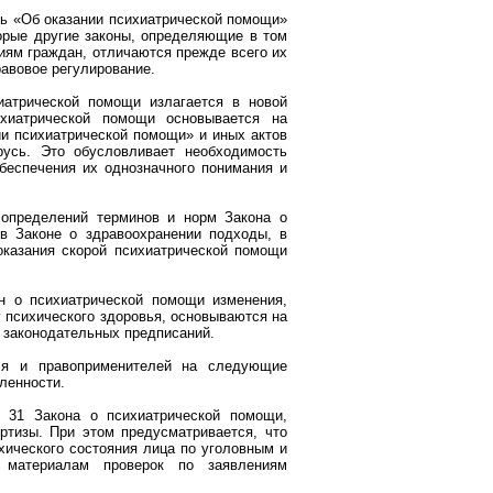
сь «Об оказании психиатрической помощи»
торые другие законы, определяющие в том
иям граждан, отличаются прежде всего их
авовое регулирование.
иатрической помощи излагается в новой
ихиатрической помощи основывается на
ии психиатрической помощи» и иных актов
русь. Это обусловливает необходимость
беспечения их однозначного понимания и
 определений терминов и норм Закона о
в Законе о здравоохранении подходы, в
казания скорой психиатрической помощи
н о психиатрической помощи изменения,
 психического здоровья, основываются на
 законодательных предписаний.
ля и правоприменителей на следующие
ленности.
я 31 Закона о психиатрической помощи,
ртизы. При этом предусматривается, что
хического состояния лица по уголовным и
 материалам проверок по заявлениям