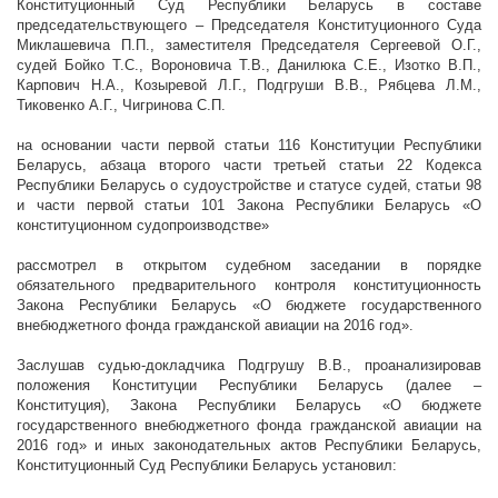
Конституционный Суд Республики Беларусь в составе
председательствующего – Председателя Конституционного Суда
Миклашевича П.П., заместителя Председателя Сергеевой О.Г.,
судей Бойко Т.С., Вороновича Т.В., Данилюка С.Е., Изотко В.П.,
Карпович Н.А., Козыревой Л.Г., Подгруши В.В., Рябцева Л.М.,
Тиковенко А.Г., Чигринова С.П.
на основании части первой статьи 116 Конституции Республики
Беларусь, абзаца второго части третьей статьи 22 Кодекса
Республики Беларусь о судоустройстве и статусе судей, статьи 98
и части первой статьи 101 Закона Республики Беларусь «О
конституционном судопроизводстве»
рассмотрел в открытом судебном заседании в порядке
обязательного предварительного контроля конституционность
Закона Республики Беларусь «О бюджете государственного
внебюджетного фонда гражданской авиации на 2016 год».
Заслушав судью-докладчика Подгрушу В.В., проанализировав
положения Конституции Республики Беларусь (далее –
Конституция), Закона Республики Беларусь «О бюджете
государственного внебюджетного фонда гражданской авиации на
2016 год» и иных законодательных актов Республики Беларусь,
Конституционный Суд Республики Беларусь установил: