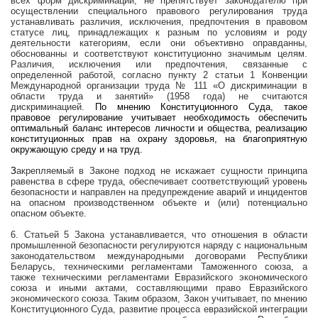
всех форм дискриминации, не препятствует законодателю при
осуществлении специального правового регулирования труда
устанавливать различия, исключения, предпочтения в правовом
статусе лиц, принадлежащих к разным по условиям и роду
деятельности категориям, если они объективно оправданны,
обоснованны и соответствуют конституционно значимым целям.
Различия, исключения или предпочтения, связанные с
определенной работой, согласно пункту 2 статьи 1 Конвенции
Международной организации труда № 111 «О дискриминации в
области труда и занятий» (1958 года) не считаются
дискриминацией.
По мнению Конституционного Суда, такое
правовое регулирование учитывает необходимость обеспечить
оптимальный баланс интересов личности и общества, реализацию
конституционных прав на охрану здоровья, на благоприятную
окружающую среду и на труд.
З
акрепляемый в Законе подход не искажает сущности принципа
равенства в сфере труда, обеспечивает соответствующий уровень
безопасности и направлен на предупреждение аварий и инцидентов
на опасном производственном объекте и (или) потенциально
опасном объекте.
6. Статьей 5 Закона устанавливается, что отношения в области
промышленной безопасности регулируются наряду с национальным
законодательством международными договорами Республики
Беларусь, техническими регламентами Таможенного союза, а
также техническими регламентами Евразийского экономического
союза и иными актами, составляющими право Евразийского
экономического союза. Таким образом, Закон учитывает, по мнению
Конституционного Суда, развитие процесса евразийской интеграции