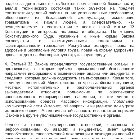
надзор за деятельностью субъектов промышленной безопасности,
анализ технического состояния таких объектов на предмет
соответствия условий работы на них установленным требованиям,
обеспечение их безаварийной эксплуатации, исключение
травматизма и гибели людей, а следовательно, как
осуществляемое в соответствии с частью пятой статьи 13
Конституции в интересах человека и общества. По мнению
Конституционного Суда, указанные и иные нормы Закона
согласуются с конституционными положениями о
гарантированности гражданам Республики Беларусь права на
здоровые и безопасные условия труда, права на охрану здоровья и
права каждого на благоприятную окружающую среду.
4. Статьей 33 Закона определяются государственные органы
и
организации, в которые субъект промышленной безопасности
направляет информацию о возникновении аварии или инцидента, и
сведения, которые должна содержать эта информация. Кроме того,
к числу полномочий Министерства по чрезвычайным ситуациям,
местных исполнительных и распорядительных органов
законодателем относится полномочие по обеспечению
своевременного информирования населения, в том числе с
использованием средств массовой информации, глобальной
компьютерной сети Интернет, об авариях и инцидентах или угрозе
их возникновения. Аналогичная обязанность возлагается нормами
Закона на другие уполномоченные государственные органы.
Полное и точное регулирование отношений, связанных с
информированием об авариях и инцидентах, имеет целью
способствовать своевременной локализации и ликвидации аварий и
инцидентов и их последствий, принятию мер по защите лиц,