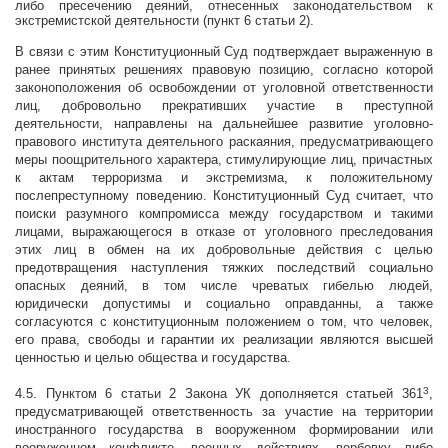
либо пресечению деяний, отнесенных законодательством к
экстремистской деятельности (пункт 6 статьи 2).
В связи с этим Конституционный Суд подтверждает выраженную в
ранее принятых решениях правовую позицию, согласно которой
законоположения об освобождении от уголовной ответственности
лиц, добровольно прекративших участие в преступной
деятельности, направлены на дальнейшее развитие уголовно-
правового института деятельного раскаяния, предусматривающего
меры поощрительного характера, стимулирующие лиц, причастных
к актам терроризма и экстремизма, к положительному
послепреступному поведению. Конституционный Суд считает, что
поиски разумного компромисса между государством и такими
лицами, выражающегося в отказе от уголовного преследования
этих лиц в обмен на их добровольные действия с целью
предотвращения наступления тяжких последствий социально
опасных деяний, в том числе чреватых гибелью людей,
юридически допустимы и социально оправданны, а также
согласуются с конституционным положением о том, что человек,
его права, свободы и гарантии их реализации являются высшей
ценностью и целью общества и государства.
3
4.5. Пунктом 6 статьи 2 Закона УК дополняется статьей 361
,
предусматривающей ответственность за участие на территории
иностранного государства в вооруженном формировании или
вооруженном конфликте, военных действиях, вербовку либо