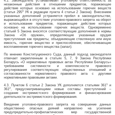
4.2. Законодатель устанавливает уголовную ответственность за
незаконные действия в отношении предметов, поражающее
действие которых основано на использовании горючих веществ
3
(статья 295
УК в редакции пункта 4 статьи 2 Закона). Внесением
указанных дополнений устраняется пробел в законодательстве,
выражающийся в отсутствии уголовно-правового запрета на оборот
и использование предметов, поражающее действие которых
основано на использовании горючих веществ. Одновременно
статьей 5 Закона вносятся соответствующие дополнения в нормы
Закона «Об оружии», определяющие указанные орудия
преступления как
предметы, объединяющие стеклянную или иную
емкость, горючее вещество и приспособление, обеспечивающие
воспламенение горючего вещества (запал).
По мнению Конституционного Суда,
данный подход законодателя
отвечает закрепленным в статьях 5, 7, 9 Закона Республики
Беларусь «О нормативных правовых актах Республики Беларусь»
требованиям системности и комплексности правового
регулирования соответствующих общественных отношений и
согласованности нормативного правового акта с другими
нормативными правовыми актами.
1
4.3. Пунктом 6 статьи 2 Закона УК дополняется статьями 361
и
2
361
, предусматривающими новые составы преступлений –
создание экстремистского формирования и финансирование
деятельности экстремистского формирования.
Введение уголовно-правового запрета на совершение данных
общественно опасных деяний направлено на усиление
предупредительно-профилактических мер государственной