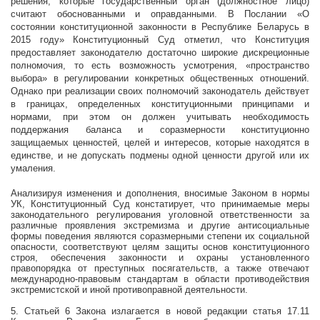
решения, которые государственный орган (должностное лицо)
считают обоснованными и оправданными.
В
Послании «О
состоянии конституционной законности в Республике Беларусь в
2015 году» Конституционный Суд отметил, что Конституция
предоставляет законодателю достаточно широкие дискреционные
полномочия, то есть возможность усмотрения, «пространство
выбора» в регулировании конкретных общественных отношений.
Однако при реализации своих полномочий законодатель действует
в границах, определенных конституционными принципами и
нормами, при этом он должен учитывать необходимость
поддержания баланса и соразмерности конституционно
защищаемых ценностей, целей и интересов, которые находятся в
единстве, и не допускать подмены одной ценности другой или их
умаления.
Анализируя изменения и дополнения, вносимые Законом в нормы
УК, Конституционный Суд констатирует, что принимаемые меры
законодательного регулирования уголовной ответственности за
различные проявления экстремизма и другие антисоциальные
формы поведения являются соразмерными степени их социальной
опасности, соответствуют целям защиты основ конституционного
строя, обеспечения законности и охраны установленного
правопорядка от преступных посягательств, а также отвечают
международно-правовым стандартам в области противодействия
экстремистской и иной противоправной деятельности.
5. Статьей 6 Закона излагается в новой редакции статья 17.11