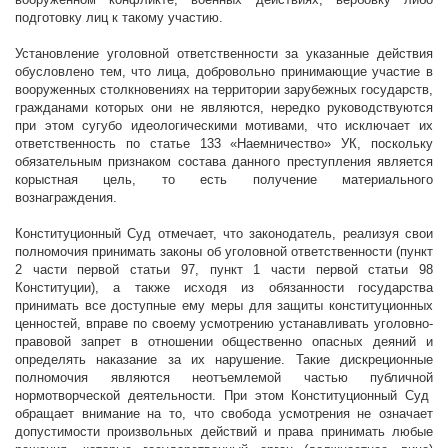
подготовку лиц к такому участию.
Установление уголовной ответственности за указанные действия
обусловлено тем, что лица, добровольно принимающие участие в
вооруженных столкновениях на территории зарубежных государств,
гражданами которых они не являются, нередко руководствуются
при этом сугубо идеологическими мотивами, что исключает их
ответственность по статье 133 «Наемничество» УК, поскольку
обязательным признаком состава данного преступления является
корыстная цель, то есть получение материального
вознаграждения.
Конституционный Суд отмечает, что з
аконодатель, реализуя свои
полномочия принимать законы об уголовной ответственности (пункт
2 части первой статьи 97, пункт 1 части первой статьи 98
Конституции), а также исходя из обязанности государства
принимать все доступные ему меры для защиты конституционных
ценностей, вправе по своему усмотрению устанавливать уголовно-
правовой запрет в отношении общественно опасных деяний и
определять наказание за их нарушение.
Такие дискреционные
полномочия являются неотъемлемой
частью
публичной
нормотворческой
деятельности
. При этом Конституционный Суд
обращает внимание на то, что свобода усмотрения
не означает
допустимости произвольных действий и права принимать любые