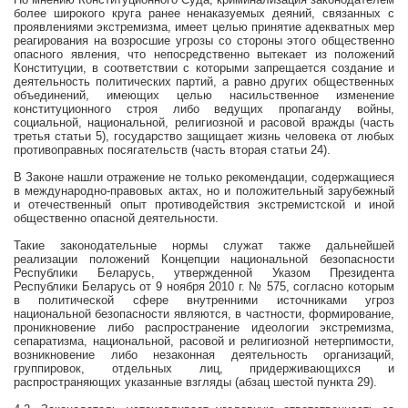
более широкого круга ранее ненаказуемых деяний, связанных с
проявлениями экстремизма, имеет целью принятие адекватных мер
реагирования на возросшие угрозы со стороны этого общественно
опасного явления, что непосредственно вытекает из положений
Конституции, в соответствии с которыми
запрещается создание и
деятельность политических партий, а равно других общественных
объединений, имеющих целью насильственное изменение
конституционного строя либо ведущих пропаганду войны,
социальной, национальной, религиозной и расовой вражды (часть
третья статьи 5), государство защищает жизнь человека от любых
противоправных посягательств (часть вторая статьи 24).
В Законе нашли отражение не только рекомендации, содержащиеся
в международно-правовых актах, но и положительный зарубежный
и отечественный опыт противодействия экстремистской и иной
общественно опасной деятельности.
Такие законодательные нормы служат также дальнейшей
реализации положений Концепции национальной безопасности
Республики Беларусь, утвержденной Указом Президента
Республики Беларусь от
9 ноября
2010 г
. № 575, согласно которым
в политической сфере внутренними источниками угроз
национальной безопасности являются, в частности,
формирование,
проникновение либо распространение идеологии экстремизма,
сепаратизма, национальной, расовой и религиозной нетерпимости,
возникновение либо незаконная деятельность организаций,
группировок, отдельных лиц, придерживающихся и
распространяющих указанные взгляды (абзац шестой пункта 29).