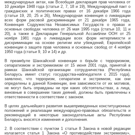
международных актах, как
Всеобщая декларация прав человека от
10 декабря 1948 года (статьи 2, 7, 18 и 19), Международный пакт о
гражданских и политических правах от 16 декабря 1966 года
(статьи 19, 20, 25 и 26), Международная конвенция о ликвидации
всех форм расовой дискриминации от 21 декабря 1965 года,
Конвенция Содружества Независимых Государств о правах и
основных свободах человека от 26 мая 1995 года (статьи 10, 11 и
20), а также в Декларации Генеральной Ассамблеи ООН от 25
ноября 1981 года о ликвидации всех форм нетерпимости и
дискриминации на основе религии или убеждений, Европейской
конвенции о защите прав человека и основных свобод от 4 ноября
1950 года (статьи 9, 10 и 14) и др.
В преамбуле Шанхайской конвенции о борьбе с терроризмом,
сепаратизмом и экстремизмом от 15 июня 2001 года, принятой в
рамках Шанхайской организации сотрудничества (Республика
Беларусь имеет статус государства-наблюдателя с 2015 года),
заявлено, что терроризм, сепаратизм и экстремизм, как они
определены в данной Конвенции, вне зависимости от их мотивов,
не могут быть оправданы ни при каких обстоятельствах, а лица,
виновные в совершении таких деяний, должны быть привлечены к
ответственности в соответствии с законом.
В целях дальнейшего развития вышеприведенных конституционных
положений и реализации международно-правовых обязательств и
рекомендаций в некоторые законодательные акты Республики
Беларусь вносятся изменения и дополнения.
2. В соответствии с пунктом 1 статьи 8 Закона в новой редакции
излагается статья 1 Закона «О противодействии экстремизму»,