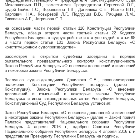
председательствующего – Председателя Конституционного Суда
Миклашевича П.П., заместителя Председателя Сергеевой О.Г.,
судей Бойко Т.С., Вороновича Т.В., Данилюка С.Е., Изотко В.П.,
Карпович Н.А., Козыревой Л.Г., Подгруши В.В., Рябцева Л.М.,
Тиковенко А.Г., Чигринова С.П.
на основании части первой статьи 116 Конституции Республики
Беларусь, абзаца второго части третьей статьи 22 Кодекса
Республики Беларусь о судоустройстве и статусе судей, статьи 98
и части первой статьи 101 Закона Республики Беларусь «О
конституционном судопроизводстве»
рассмотрел в открытом судебном заседании в порядке
обязательного предварительного контроля конституционность
Закона Республики Беларусь
«О внесении дополнений и изменений
в некоторые законы Республики Беларусь».
Заслушав судью-докладчика Данилюка С.Е., проанализировав
положения Конституции Республики Беларусь (далее –
Конституция), Закона Республики Беларусь
«О внесении
дополнений и изменений в некоторые законы Республики
Беларусь»
и иных законодательных актов Республики Беларусь,
Конституционный Суд Республики Беларусь установил:
Закон Республики Беларусь
«О внесении дополнений и изменений
в некоторые законы Республики Беларусь»
(далее – Закон) принят
Палатой представителей Национального собрания Республики
Беларусь 4 апреля
2016 г
., одобрен Советом Республики
Национального собрания Республики Беларусь 4 апреля
2016 г
. и
представлен Президенту Республики Беларусь на подпись.