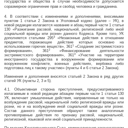
государства и общества в случае необходимости допускается
соразмерное ограничение прав и свобод человека и гражданина.
4. В соответствии с изменениями и дополнениями, вносимыми
пунктом 1 статьи 2 Закона в Уголовный кодекс (далее – УК), в
новой редакции излагаются название и абзац первый части 1 статьи
130 «Разжигание расовой, национальной, религиозной либо иной
социальной вражды или розни» данного Кодекса. Кроме того, УК
3
дополняется статьями 295
«Незаконные действия в отношении
предметов, поражающее действие которых основано на
1
использовании горючих веществ», 361
«Создание экстремистского
2
формирования», 361
«Финансирование деятельности
3
экстремистского формирования», 361
«Участие на территории
иностранного государства в вооруженном формировании или
вооруженном конфликте, военных действиях, вербовка либо
подготовка лиц к такому участию» (пункты 4 и 6 статьи 2 Закона).
Изменения и дополнения вносятся статьей 2 Закона в ряд других
статей УК (пункты 2, 3 и 5).
4.1. Объективная сторона преступления, предусматриваемого
излагаемым в новой редакции абзацем первым части 1 статьи 130
УК, включает умышленные действия, направленные не только на
возбуждение расовой, национальной либо религиозной вражды или
розни, но и на возбуждение
иной
социальной вражды или розни.
Состав данного преступления образуют также аналогичные
противоправные действия по признаку расовой, национальной,
религиозной, языковой или
иной
социальной принадлежности.
По мнению Конституционного Суда, криминализация законодателем