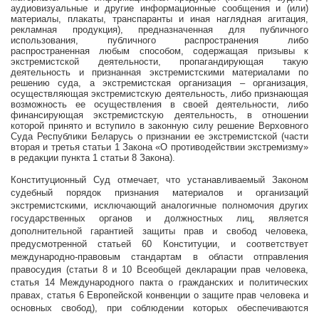
аудиовизуальные и другие информационные сообщения и (или)
материалы, плакаты, транспаранты и иная наглядная агитация,
рекламная продукция), предназначенная для публичного
использования, публичного распространения либо
распространенная любым способом, содержащая призывы к
экстремистской деятельности, пропагандирующая такую
деятельность и признанная экстремистскими материалами по
решению суда, а экстремистская организация – организация,
осуществляющая экстремистскую деятельность, либо признающая
возможность ее осуществления в своей деятельности, либо
финансирующая экстремистскую деятельность, в отношении
которой принято и вступило в законную силу решение Верховного
Суда Республики Беларусь о признании ее экстремистской (части
вторая и третья статьи 1 Закона «О противодействии экстремизму»
в редакции пункта 1 статьи 8 Закона).
Конституционный Суд отмечает, что устанавливаемый Законом
судебный порядок признания материалов и организаций
экстремистскими, исключающий аналогичные полномочия других
государственных органов и должностных лиц, является
дополнительной гарантией защиты прав и свобод человека,
предусмотренной статьей 60 Конституции, и соответствует
международно-правовым стандартам в области отправления
правосудия (статьи 8 и 10 Всеобщей декларации прав человека,
статья 14 Международного пакта о гражданских и политических
правах, статья 6 Европейской конвенции о защите прав человека и
основных свобод), при соблюдении которых обеспечиваются