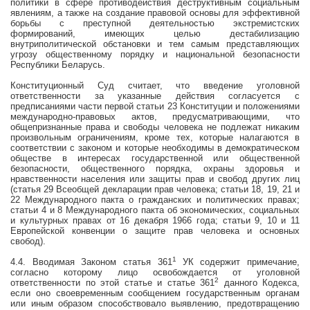
политики в сфере противодействия деструктивным социальным
явлениям, а также на создание правовой основы для эффективной
борьбы с преступной деятельностью экстремистских
формирований, имеющих целью дестабилизацию
внутриполитической обстановки и тем самым представляющих
угрозу общественному порядку и национальной безопасности
Республики Беларусь.
Конституционный Суд считает, что введение уголовной
ответственности за указанные действия согласуется с
предписаниями части первой статьи 23 Конституции и положениями
международно-правовых актов, предусматривающими, что
общепризнанные права и свободы человека не подлежат никаким
произвольным ограничениям, кроме тех, которые налагаются в
соответствии с законом и которые необходимы в демократическом
обществе в интересах государственной или общественной
безопасности, общественного порядка, охраны здоровья и
нравственности населения или защиты прав и свобод других лиц
(статья 29 Всеобщей декларации прав человека; статьи 18, 19, 21 и
22 Международного пакта о гражданских и политических правах;
статьи 4 и 8 Международного пакта об экономических, социальных
и культурных правах от 16 декабря 1966 года; статьи 9, 10 и 11
Европейской конвенции о защите прав человека и основных
свобод).
1
4.4.
Вводимая Законом статья
361
УК содержит примечание,
согласно которому лицо освобождается от уголовной
2
ответственности по этой статье и статье 361
данного Кодекса,
если оно своевременным сообщением государственным органам
или иным образом способствовало выявлению, предотвращению