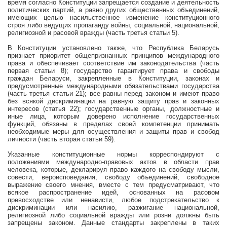
время согласно Конституции запрещается создание и деятельность
политических партий, а равно других общественных объединений,
имеющих целью насильственное изменение конституционного
строя либо ведущих пропаганду войны, социальной, национальной,
религиозной и расовой вражды (часть третья статьи 5).
В Конституции установлено также, что Республика Беларусь
признает приоритет общепризнанных принципов международного
права и обеспечивает соответствие им законодательства (часть
первая статьи 8); государство гарантирует права и свободы
граждан Беларуси, закрепленные в Конституции, законах и
предусмотренные международными обязательствами государства
(часть третья статьи 21); все равны перед законом и имеют право
без всякой дискриминации на равную защиту прав и законных
интересов (статья 22); государственные органы, должностные и
иные лица, которым доверено исполнение государственных
функций, обязаны в пределах своей компетенции принимать
необходимые меры для осуществления и защиты прав и свобод
личности (часть вторая статьи 59).
Указанные конституционные нормы корреспондируют с
положениями международно-правовых актов в области прав
человека, которые, декларируя право каждого на свободу мысли,
совести, вероисповедания, свободу объединений, свободное
выражение своего мнения, вместе с тем предусматривают, что
всякое распространение идей, основанных на расовом
превосходстве или ненависти,
любое подстрекательство к
дискриминации или насилию, разжигание национальной,
религиозной либо социальной вражды или розни должны быть
запрещены законом. Данные стандарты закреплены в таких