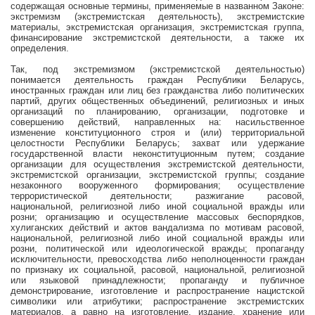
содержащая основные термины, применяемые в названном Законе:
экстремизм (экстремистская деятельность), экстремистские
материалы, экстремистская организация, экстремистская группа,
финансирование экстремистской деятельности, а также их
определения.
Так, под экстремизмом (экстремистской деятельностью)
понимается деятельность граждан Республики Беларусь,
иностранных граждан или лиц без гражданства либо политических
партий, других общественных объединений, религиозных и иных
организаций по планированию, организации, подготовке и
совершению действий, направленных на: насильственное
изменение конституционного строя и (или) территориальной
целостности Республики Беларусь; захват или удержание
государственной власти неконституционным путем; создание
организации для осуществления экстремистской деятельности,
экстремистской организации, экстремистской группы; создание
незаконного вооруженного формирования; осуществление
террористической деятельности; разжигание расовой,
национальной, религиозной либо иной социальной вражды или
розни; организацию и осуществление массовых беспорядков,
хулиганских действий и актов вандализма по мотивам расовой,
национальной, религиозной либо иной социальной вражды или
розни, политической или идеологической вражды; пропаганду
исключительности, превосходства либо неполноценности граждан
по признаку их социальной, расовой, национальной, религиозной
или языковой принадлежности; пропаганду и публичное
демонстрирование, изготовление и распространение нацистской
символики или атрибутики; распространение экстремистских
материалов, а равно на изготовление, издание, хранение или