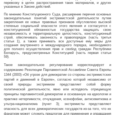
перевозку в целях распространения таких материалов, и других
указанных в Законе действий.
По мнению Конституционного Суда, расширение перечня основных
законодательных понятий экстремистской деятельности путем
закрепления ее новых правовых признаков обусловлено высокой
степенью социальной опасности этого явления и согласуется с
конституционной обязанностью государства защищать свою
независимость и территориальную целостность, конституционный
строй, обеспечивать законность и правопорядок (часть третья
статьи 1), а также принимать все доступные ему меры для
создания внутреннего и международного порядка, необходимого
для полного осуществления прав и свобод граждан Республики
Беларусь, предусмотренных Конституцией (часть первая статьи
59).
Такое законодательное регулирование
корреспондирует и
содержанию
Резолюции Парламентской Ассамблеи Совета Европы
1344 (2003)
«
Об угрозе для демократии со стороны экстремистских
партий и движений в Европе», согласно которой
независимо от
своей природы экстремизм представляет собой форму
политической деятельности, явно или исподволь отрицающую
принципы парламентской демократии и основанную на идеологии и
практике нетерпимости, отчуждения, ксенофобии, антисемитизма и
ультра-национализма (пункт 3); экстремисты представляют
опасность для всех демократических государств из-за того, что их
фанатизм может служить предлогом для применения и оправдания