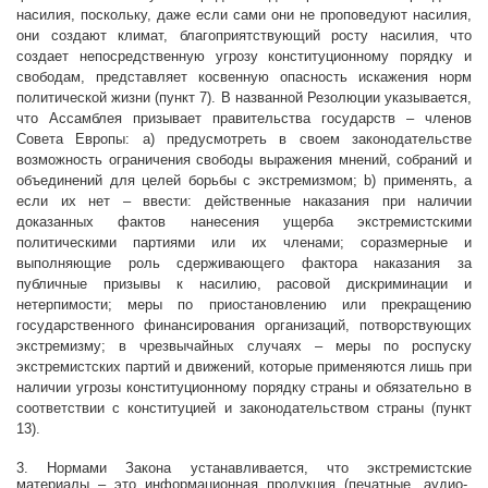
насилия, поскольку, даже если сами они не проповедуют насилия,
они создают климат, благоприятствующий росту насилия, что
создает непосредственную угрозу конституционному порядку и
свободам, представляет косвенную опасность искажения норм
политической жизни (пункт 7). В названной Резолюции указывается,
что Ассамблея призывает правительства государств – членов
Совета Европы: a) предусмотреть в своем законодательстве
возможность ограничения свободы выражения мнений, собраний и
объединений для целей борьбы с экстремизмом; b) применять, а
если их нет – ввести:
действенные наказания при наличии
доказанных фактов нанесения ущерба экстремистскими
политическими партиями или их членами;
соразмерные и
выполняющие роль сдерживающего фактора наказания за
публичные призывы к насилию, расовой дискриминации и
нетерпимости;
меры по приостановлению или прекращению
государственного финансирования организаций, потворствующих
экстремизму;
в чрезвычайных случаях – меры по роспуску
экстремистских партий и движений, которые применяются лишь при
наличии угрозы конституционному порядку страны и обязательно в
соответствии с конституцией и законодательством страны (пункт
13).
3. Нормами Закона устанавливается, что экстремистские
материалы – это информационная продукция (печатные, аудио-,