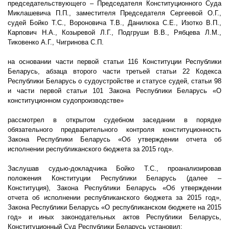
председательствующего – Председателя Конституционного Суда
Миклашевича П.П., заместителя Председателя Сергеевой О.Г.,
судей Бойко Т.С., Вороновича Т.В., Данилюка С.Е., Изотко В.П.,
Карпович Н.А., Козыревой Л.Г., Подгруши В.В., Рябцева Л.М.,
Тиковенко А.Г., Чигринова С.П.
на основании части первой статьи 116 Конституции Республики
Беларусь, абзаца второго части третьей статьи 22 Кодекса
Республики Беларусь о судоустройстве и статусе судей, статьи 98
и части первой статьи 101 Закона Республики Беларусь «О
конституционном судопроизводстве»
рассмотрел в открытом судебном заседании в порядке
обязательного предварительного контроля конституционность
Закона Республики Беларусь «Об утверждении отчета об
исполнении республиканского бюджета за 2015 год».
Заслушав судью-докладчика Бойко Т.С., проанализировав
положения Конституции Республики Беларусь (далее –
Конституция), Закона Республики Беларусь «Об утверждении
отчета об исполнении республиканского бюджета за 2015 год»,
Закона Республики Беларусь «О республиканском бюджете на 2015
год» и иных законодательных актов Республики Беларусь,
Конституционный Суд Республики Беларусь установил: