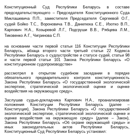
Конституционный Суд Республики Беларусь в составе
председательствующего – Председателя Конституционного Суда
Миклашевича П.П., заместителя Председателя Сергеевой О.Г.,
судей Бойко Т.С., Вороновича Т.В., Данилюка С.Е., Изотко В.П.,
Карпович Н.А., Козыревой Л.Г., Подгруши В.В., Рябцева Л.М.,
Тиковенко А.Г., Чигринова С.П.
на основании части первой статьи 116 Конституции Республики
Беларусь, абзаца второго части третьей статьи 22 Кодекса
Республики Беларусь о судоустройстве и статусе судей, статьи 98
и части первой статьи 101 Закона Республики Беларусь «О
конституционном судопроизводстве»
рассмотрел в открытом судебном заседании в порядке
обязательного предварительного контроля конституционность
Закона Республики Беларусь «О государственной экологической
экспертизе, стратегической экологической оценке и оценке
воздействия на окружающую среду».
Заслушав судью-докладчика Карпович Н.А., проанализировав
положения Конституции Республики Беларусь (далее –
Конституция), Закона Республики Беларусь «О государственной
экологической экспертизе, стратегической экологической оценке и
оценке воздействия на окружающую среду» (далее – Закон),
Закона Республики Беларусь
«Об охране окружающей среды»
и
иных законодательных актов Республики Беларусь,
Конституционный Суд Республики Беларусь установил: