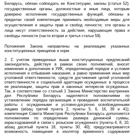
Беларусь, обязан соблюдать ее Конституцию, законы (статья 52);
государственные органы, должностные и иные лица, которым
доверено исполнение государственных функций, обязаны в
пределах своей компетенции принимать необходимые меры для
осуществления и защиты прав и свобод личности; эти органы и
лица несут ответственность за действия, нарушающие права и
свободы личности (части вторая и третья статьи 59).
Положения Закона направлены на реализацию указанных
конституционных принципов и норм.
2. С учетом приведенных выше конституционных предписаний
законодатель, действуя в рамках своих полномочий, вносит
изменения и дополнения в УИК, определяющий порядок и условия
исполнения и отбывания наказания, а равно применения иных мер
уголовной ответственности, средств достижения целей уголовной
ответственности и социальной адаптации осужденных в процессе
ее реализации, защиты прав и законных интересов осужденных.
Так, в соответствии со статьей 1 Закона Министерство внутренних
дел Республики Беларусь наделяется полномочиями по
установлению порядка организации и проведения воспитательной
работы с осужденными и условно-досрочно освобожденными
лицами (абзац третий пункта 2, пункты 5, 6, 16, 39 и 41);
компетенция Совета Министров Республики Беларусь дополняется
полномочием по определению размера денежной суммы,
израсходованной в связи с розыском осужденного (пункты 4, 8, 10,
абзац десятый пункта 18, пункты 30, 40); предусматривается
возможность помещения в изолятор временного содержания