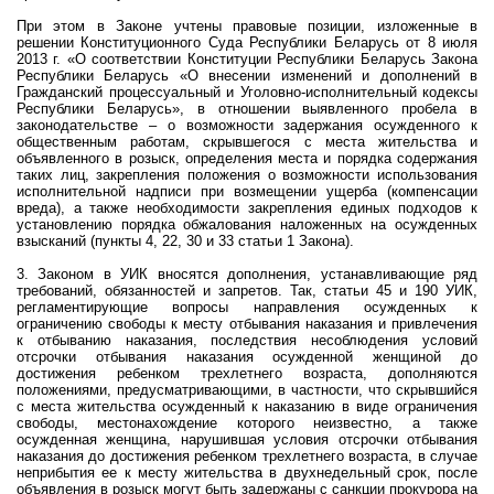
При этом в Законе учтены правовые позиции, изложенные в
решении Конституционного Суда Республики Беларусь от 8 июля
2013 г
. «О соответствии Конституции Республики Беларусь Закона
Республики Беларусь «О внесении изменений и дополнений в
Гражданский процессуальный и Уголовно-исполнительный кодексы
Республики Беларусь», в отношении выявленного пробела в
законодательстве – о возможности задержания осужденного к
общественным работам, скрывшегося с места жительства и
объявленного в розыск, определения места и порядка содержания
таких лиц, закрепления положения о возможности использования
исполнительной надписи при возмещении ущерба (компенсации
вреда), а также необходимости закрепления единых подходов к
установлению порядка обжалования наложенных на осужденных
взысканий (пункты 4, 22, 30 и 33 статьи 1 Закона).
3. Законом в УИК вносятся дополнения, устанавливающие ряд
требований, обязанностей и запретов. Так, статьи 45 и 190 УИК,
регламентирующие вопросы направления осужденных к
ограничению свободы к месту отбывания наказания и привлечения
к отбыванию наказания, последствия несоблюдения условий
отсрочки отбывания наказания осужденной женщиной до
достижения ребенком трехлетнего возраста, дополняются
положениями, предусматривающими, в частности, что скрывшийся
с места жительства осужденный к наказанию в виде ограничения
свободы, местонахождение которого неизвестно, а также
осужденная женщина, нарушившая условия отсрочки отбывания
наказания до достижения ребенком трехлетнего возраста, в случае
неприбытия ее к месту жительства в двухнедельный срок, после
объявления в розыск могут быть задержаны с санкции прокурора на