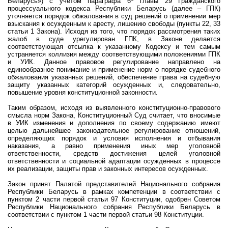
Беларусь») с учетом параграфа 6
главы 29 Гражданского
процессуального кодекса Республики Беларусь (далее – ГПК)
уточняется порядок обжалования в суд решений о применении мер
взыскания к осужденным к аресту, лишению свободы (пункты 22, 33
статьи 1 Закона). Исходя из того, что порядок рассмотрения таких
жалоб в суде урегулирован ГПК, в Законе делается
соответствующая отсылка к указанному Кодексу и тем самым
устраняется коллизия между соответствующими положениями ГПК
и УИК. Данное правовое регулирование направлено на
единообразное понимание и применение норм о порядке судебного
обжалования указанных решений, обеспечение права на судебную
защиту указанных категорий осужденных и, следовательно,
повышение уровня конституционной законности.
Таким образом, исходя из выявленного конституционно-правового
смысла норм Закона, Конституционный Суд считает, что вносимые
в УИК изменения и дополнения по своему содержанию имеют
целью дальнейшее законодательное регулирование отношений,
определяющих порядок и условия исполнения и отбывания
наказания, а равно применения иных мер уголовной
ответственности, средств достижения целей уголовной
ответственности и социальной адаптации осужденных в процессе
их реализации, защиты прав и законных интересов осужденных.
Закон принят Палатой представителей Национального собрания
Республики Беларусь в рамках компетенции в соответствии с
пунктом 2 части первой статьи 97 Конституции, одобрен Советом
Республики Национального собрания Республики Беларусь в
соответствии с пунктом 1 части первой статьи 98 Конституции.