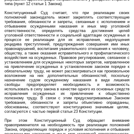
типа (пункт 12 статьи 1 Закона).
Конституционный Суд считает, что при реализации своих
полномочий законодатель может закреплять соответствующие
требования, обязанности и запреты, связанные с исполнением и
отбыванием осужденными наказания и иных мер уголовной
ответственности, определять средства достижения целей
уголовной ответственности и социальной адаптации осужденных в
процессе ее реализации для их исправления, недопущения
рецидива преступлений, предупреждения совершения ими иных
правонарушений, воспитания уважительного отношения к человеку,
обществу, а также оказания исправительного и профилактического
воздействия на осужденных. Правовое регулирование, связанное с
установлением для осужденных некоторых запретов, направленное
на привлечение осужденных в установленном законом порядке к
обязательному труду, не может рассматриваться как произвольное
возложение на них дополнительных обязанностей, поскольку
назначение судом осужденному наказания в виде лишения
свободы предопределяет необходимость и возможность
использовать в силу закона в качестве одного из основных средств
исправления осужденных их привлечение к общественно
полезному труду. В связи с этим предусматриваемые Законом
требования, обязанности и запреты объективно оправданны,
обоснованны, соответствуют конституционно значимым целям,
согласуются с частью первой статьи 23 Конституции.
При этом Конституционный Суд обращает внимание
правоприменителя на необходимость при реализации положений
Закона, определяющих порядок и условия исполнения и отбывания
осужденными наказания и иных мер уголовной ответственности,