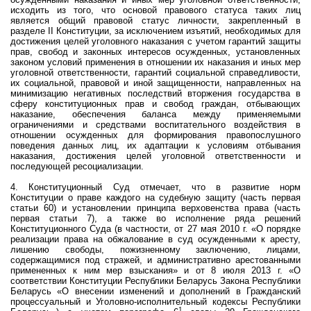
исходить из того, что основой правового статуса таких лиц
является общий правовой статус личности, закрепленный в
разделе
II
Конституции, за исключением изъятий, необходимых для
достижения целей уголовного наказания с учетом гарантий защиты
прав, свобод и законных интересов осужденных, установленных
законом условий применения в отношении их наказания и иных мер
уголовной ответственности, гарантий социальной справедливости,
их социальной, правовой и иной защищенности, направленных на
минимизацию негативных последствий вторжения государства в
сферу конституционных прав и свобод граждан, отбывающих
наказание, обеспечения баланса между применяемыми
ограничениями и средствами воспитательного воздействия в
отношении осужденных для формирования правопослушного
поведения данных лиц, их адаптации к условиям отбывания
наказания, достижения целей уголовной ответственности и
последующей ресоциализации.
4. Конституционный Суд отмечает, что в развитие норм
Конституции о праве каждого на судебную защиту (часть первая
статьи 60) и установлении принципа верховенства права (часть
первая статьи 7), а также во исполнение ряда решений
Конституционного Суда (в частности, от 27 мая
2010 г
. «О порядке
реализации права на обжалование в суд осужденными к аресту,
лишению свободы, пожизненному заключению, лицами,
содержащимися под стражей, и административно арестованными
примененных к ним мер взыскания» и от 8 июля 2013 г. «О
соответствии Конституции Республики Беларусь Закона Республики
Беларусь «О внесении изменений и дополнений в Гражданский
процессуальный и Уголовно-исполнительный кодексы Республики
1