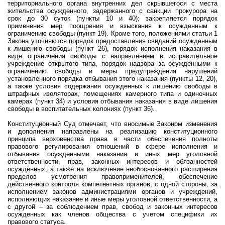
территориального органа внутренних дел скрывшегося с места
жительства осужденного, задержанного с санкции прокурора на
срок до 30 суток (пункты 10 и 40); закрепляется порядок
применения мер поощрения и взыскания к осужденным к
ограничению свободы (пункт 19). Кроме того, положениями статьи 1
Закона уточняются порядок предоставления свиданий осужденным
к лишению свободы (пункт 26), порядок исполнения наказания в
виде ограничения свободы с направлением в исправительное
учреждение открытого типа, порядок надзора за осужденными к
ограничению свободы и меры предупреждения нарушений
установленного порядка отбывания этого наказания (пункты 12, 20),
а также условия содержания осужденных к лишению свободы в
штрафных изоляторах, помещениях камерного типа и одиночных
камерах (пункт 34) и условия отбывания наказания в виде лишения
свободы в воспитательных колониях (пункт 36).
Конституционный Суд отмечает, что вносимые Законом изменения
и дополнения направлены на реализацию конституционного
принципа верховенства права в части обеспечения полноты
правового регулирования отношений в сфере исполнения и
отбывания осужденными наказания и иных мер уголовной
ответственности, прав, законных интересов и обязанностей
осужденных, а также на исключение необоснованного расширения
пределов усмотрения правоприменителей, обеспечение
действенного контроля компетентных органов, с одной стороны, за
исполнением законов администрациями органов и учреждений,
исполняющих наказание и иные меры уголовной ответственности, а
с другой – за соблюдением прав, свобод и законных интересов
осужденных как членов общества с учетом специфики их
правового статуса.