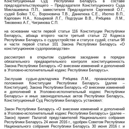
Конституционный Суд Республики Беларусь в составе
председательствующего – Председателя Конституционного Суда
Миклашевича П.П., заместителя Председателя Сергеевой О.Г.,
судей Бойко Т.С., Вороновича Т.В., Данилюка С.Е., Изотко В.П.,
Карпович Н.А., Козыревой Л.Г., Подгруши В.В., Рябцева Л.М.,
Тиковенко А.Г., Чигринова С.П.
на основании части первой статьи 116 Конституции Республики
Беларусь, абзаца второго части третьей статьи 22 Кодекса
Республики Беларусь о судоустройстве и статусе судей, статьи 98
и части первой статьи 101 Закона Республики Беларусь «О
конституционном судопроизводстве»
рассмотрел в открытом судебном заседании в порядке
обязательного предварительного контроля конституционность
Закона Республики Беларусь «О внесении изменений и дополнений
в Уголовно-исполнительный кодекс Республики Беларусь».
Заслушав судью-докладчика Рябцева Л.М., проанализировав
положения Конституции Республики Беларусь (далее –
Конституция), Закона Республики Беларусь «О внесении изменений
и дополнений в Уголовно-исполнительный кодекс Республики
Беларусь» и иных законодательных актов Республики Беларусь,
Конституционный Суд Республики Беларусь установил:
Закон Республики Беларусь «О внесении изменений и дополнений
в Уголовно-исполнительный кодекс Республики Беларусь» (далее –
Закон) принят Палатой представителей Национального собрания
Республики Беларусь 24 июня 2016 г., одобрен Советом Республики
Национального собрания Республики Беларусь 30 июня
2016 г
. и