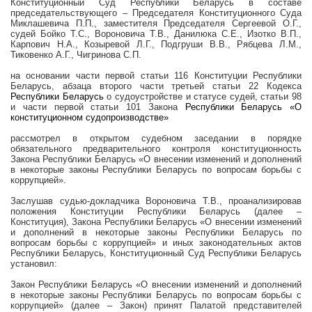
Конституционный Суд Республики Беларусь в составе
председательствующего – Председателя Конституционного Суда
Миклашевича П.П., заместителя Председателя Сергеевой О.Г.,
судей Бойко Т.С., Вороновича Т.В., Данилюка С.Е., Изотко В.П.,
Карпович Н.А., Козыревой Л.Г., Подгруши В.В., Рябцева Л.М.,
Тиковенко А.Г., Чигринова С.П.
на основании части первой статьи 116 Конституции Республики
Беларусь, абзаца второго части третьей статьи 22 Кодекса
Республики Беларусь
о судоустройстве и статусе судей, статьи 98
и части первой статьи 101 Закона
Республики Беларусь «О
конституционном судопроизводстве»
рассмотрел в открытом судебном заседании в порядке
обязательного предварительного контроля конституционность
Закона Республики Беларусь «О внесении изменений и дополнений
в некоторые законы Республики Беларусь по вопросам борьбы с
коррупцией».
Заслушав судью-докладчика Вороновича Т.В., проанализировав
положения Конституции Республики Беларусь (далее –
Конституция), Закона Республики Беларусь «О внесении изменений
и дополнений в некоторые законы Республики Беларусь по
вопросам борьбы с коррупцией» и иных законодательных актов
Республики Беларусь, Конституционный Суд Республики Беларусь
установил:
Закон Республики Беларусь «О внесении изменений и дополнений
в некоторые законы Республики Беларусь по вопросам борьбы с
коррупцией» (далее – Закон) принят Палатой представителей