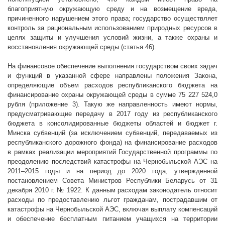
благоприятную окружающую среду и на возмещение вреда,
причиненного нарушением этого права; государство осуществляет
контроль за рациональным использованием природных ресурсов в
целях защиты и улучшения условий жизни, а также охраны и
восстановления окружающей среды (статья 46).
На финансовое обеспечение выполнения государством своих задач
и функций в указанной сфере направлены положения Закона,
определяющие объем расходов республиканского бюджета на
финансирование охраны окружающей среды в сумме
75 227 524,0
рубля (приложение 3). Такую же направленность имеют нормы,
предусматривающие передачу в 2017 году из республиканского
бюджета в консолидированные бюджеты областей и бюджет г.
Минска субвенций (за исключением субвенций, передаваемых из
республиканского дорожного фонда) на финансирование расходов
в рамках реализации мероприятий Государственной программы по
преодолению последствий катастрофы на Чернобыльской АЭС на
2011–2015 годы и на период до 2020 года, утвержденной
постановлением Совета Министров Республики Беларусь от 31
декабря 2010 г. № 1922. К данным расходам законодатель относит
расходы по предоставлению льгот гражданам, пострадавшим от
катастрофы на Чернобыльской АЭС, включая выплату компенсаций
и обеспечение бесплатным питанием учащихся на территории