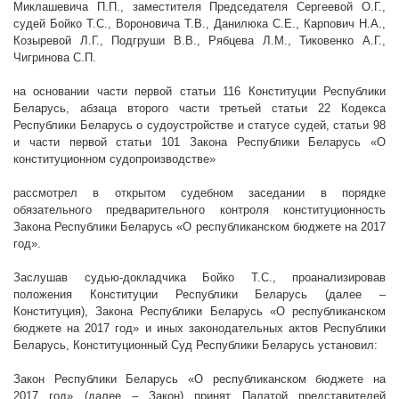
Миклашевича П.П., заместителя Председателя Сергеевой О.Г.,
судей Бойко Т.С., Вороновича Т.В., Данилюка С.Е., Карпович Н.А.,
Козыревой Л.Г., Подгруши В.В., Рябцева Л.М., Тиковенко А.Г.,
Чигринова С.П.
на основании части первой статьи 116 Конституции Республики
Беларусь, абзаца второго части третьей статьи 22 Кодекса
Республики Беларусь о судоустройстве и статусе судей, статьи 98
и части первой статьи 101 Закона Республики Беларусь «О
конституционном судопроизводстве»
рассмотрел в открытом судебном заседании в порядке
обязательного предварительного контроля конституционность
Закона Республики Беларусь «О республиканском бюджете на 2017
год».
Заслушав судью-докладчика Бойко Т.С., проанализировав
положения Конституции Республики Беларусь (далее –
Конституция), Закона Республики Беларусь «О республиканском
бюджете на 2017 год» и иных законодательных актов Республики
Беларусь, Конституционный Суд Республики Беларусь установил:
Закон Республики Беларусь «О республиканском бюджете на
2017 год» (далее – Закон) принят Палатой представителей