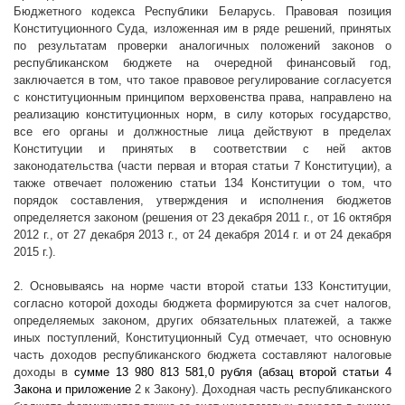
Бюджетного кодекса Республики Беларусь. Правовая позиция
Конституционного Суда, изложенная им в ряде решений, принятых
по результатам проверки аналогичных положений законов о
республиканском бюджете на очередной финансовый год,
заключается в том, что такое правовое регулирование согласуется
с конституционным принципом верховенства права, направлено на
реализацию конституционных норм, в силу которых государство,
все его органы и должностные лица действуют в пределах
Конституции и принятых в соответствии с ней актов
законодательства (части первая и вторая статьи 7 Конституции), а
также отвечает положению статьи 134 Конституции о том, что
порядок составления, утверждения и исполнения бюджетов
определяется законом (решения от 23 декабря
2011 г
., от 16 октября
2012 г
., от 27 декабря
2013 г
., от 24 декабря
2014 г
. и от 24 декабря
2015 г.).
2. Основываясь на норме части второй статьи 133 Конституции,
согласно которой доходы бюджета формируются за счет налогов,
определяемых законом, других обязательных платежей, а также
иных поступлений, Конституционный Суд отмечает, что основную
часть доходов республиканского бюджета составляют налоговые
доходы в
сумме
13 980 813 581,0 рубля
(абзац второй статьи 4
Закона и приложение
2 к Закону). Доходная часть республиканского