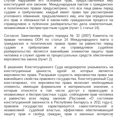
случае нарушения его основных прав, предоставленных ему
конституцией или законом. Международным пактом о гражданских
и политических правах предусмотрено, что все лица равны перед
судами и трибуналами; каждый имеет право при рассмотрении
уголовного обвинения, предъявляемого ему, или при определении
его прав и обязанностей в каком-либо гражданском процессе на
справедливое и публичное разбирательство дела компетентным,
независимым и беспристрастным судом (пункт 1 статьи 14).
Согласно Замечаниям общего порядка № 32 (2007) Комитета по
правам человека ООН по статье 14 Международного пакта о
гражданских и политических правах право на равенство перед
судами и трибуналами и на справедливое судебное
разбирательство является важнейшим элементом защиты прав
человека и служит одним из процессуальных средств обеспечения
верховенства закона (пункт 2).
В решениях Конституционного Суда неоднократно указывалось на
конституционные ценности, одной из которых является
верховенство права. Раскрывая сущность верховенства права как
важнейшего свойства правового государства, Конституционный Суд
констатировал, что верховенство права включает необходимые
элементы, имеющие формальное и материальное значение, к
которым относятся в том числе доступ к правосудию в
независимых и беспристрастных судах, соблюдение прав человека
и равенство всех перед законом (Послание «О состоянии
конституционной законности в Республике Беларусь в 2011 году»);
правовое государство характеризуется самостоятельной и
независимой
судебной властью, эффективно обеспечивающей
защиту прав и свобод граждан, прав и законных интересов