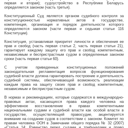
первая и вторая); судоустройство в Республике Беларусь
определяется законом (часть третья).
Конституционный Суд является органом судебного контроля за
конституционностью нормативных актов в государстве,
компетенция, организация и порядок деятельности которого
определяются законом (части первая и седьмая статьи 116
Конституции).
Конституция, устанавливая приоритет личности и обеспечения ее
прав и свобод (часть первая статьи 2, часть первая статьи 21),
гарантирует каждому защиту его прав и свобод компетентным,
независимым и беспристрастным судом в определенные законом
сроки (часть первая статьи 60).
С учетом приведенных конституционных положений
законодательная регламентация вопросов функционирования
судебной власти должна гарантировать построение и деятельность
судебной системы, обеспечивающей возможность реализации
каждым права на защиту своих прав и свобод компетентным,
независимым и беспристрастным судом.
В нормах и рекомендациях, которые содержатся в международно-
правовых актах, касающихся права каждого человека на
эффективное восстановление в правах компетентными
национальными судами и судебной власти как особой власти в
государстве, осуществляющей правосудие, акцентируется
внимание на создании судов в соответствии с законом. Комитет по
правам человека ООН в Замечании общего порядка № 32 (2007)
«Статья 14: Равенство перед судами и трибуналами и право