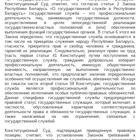
Конституционный Суд отметил, что согласно статье 2 Закона
Республики Беларусь «О государственной службе в Республике
Беларусь» государственная служба – это профессиональная
деятельность лиц, занимающих государственные должности,
осуществляемая в целях непосредственной реализации
государственно-властных полномочий и (или) обеспечения
выполнения функций государственных органов. В статье 6 этого же
Закона определено, что государственная служба основывается в
том числе на принципах служения народу Республики Беларусь,
гласности, приоритета прав и свобод человека и гражданина,
гарантий их реализации. Следовательно, реализуя право на труд
(часть первая статьи 41 Конституции) путем поступления на
государственную службу, гражданин добровольно избирает
профессиональную деятельность, имеющую общественную
значимость, направленную на выполнение государственно-
властных полномочий, что предполагает наличие определенных
особенностей осуществления им служебных обязанностей. Исходя
из смысла части второй статьи 59 Конституции, государственная
служба является профессиональной деятельностью по
обеспечению исполнения особых публично-правовых обязанностей.
Данная специфика государственной службы предопределяет
правовой статус государственных служащих, который включает, в
частности, обусловленные характером соответствующей
деятельности права и обязанности государственных служащих, а
также налагаемые на них ограничения, связанные с
государственной службой.
Конституционный Суд, подтверждая приведенную правовую
позицию, считает, что установление Законом требований к
кандидатам на должность судьи и к судье, народному заседателю,