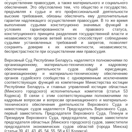
осуществлении правосудия, а также материального и социального
обеспечения. Это обусловлено тем, что общество и государство,
предъявляя к судье и его профессиональной деятельности
высокие требования, обязаны обеспечить ему дополнительные
гарантии надлежащего осуществления правосудия. В то же время
выполнение судьями конституционно значимых функций в
условиях гарантированности их правового статуса,
конституционного принципа разделения государственной власти и
независимости органов ветвей власти способствует соблюдению
судьями установленных требований и запретов, позволяет
сохранять доверие к их компетентности, независимости,
беспристрастности при осуществлении ими правосудия.
Верховный Суд Республики Беларусь наделяется полномочиями по
организационному, материально-техническому и кадровому
обеспечению деятельности судов общей юрисдикции,
организационному и материально-техническому обеспечению
органов судейского сообщества с одновременным исключением
соответствующих функций из компетенции Министерства юстиции
Республики Беларусь и главных управлений юстиции областных
(Минского городского) исполнительных комитетов (статья 53
Кодекса). В связи с этим соответствующими полномочиями по
кадровым вопросам и вопросам организационного и материально-
технического обеспечения деятельности Верховного Суда и
нижестоящих судов наделяются Председатель Верховного Суда,
первый заместитель Председателя Верховного Суда, Пленум и
Президиум Верховного Суда, председатели, первые заместители
председателя областных (Минского городского) судов, заместители
председателя экономических судов областей (города Минска)
(статьи 39, 41, 43, 45, 54, 55, 58 и 61 Кодекса).