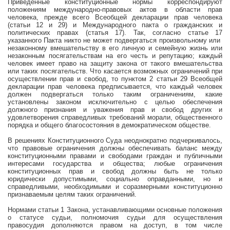
Приведенные конституционные нормы корреспондируют
положениям международно-правовых актов в области прав
человека, прежде всего Всеобщей декларации прав человека
(статьи 12 и 29) и Международного пакта о гражданских и
политических правах (статья 17). Так, согласно статье 17
указанного Пакта никто не может подвергаться произвольному или
незаконному вмешательству в его личную и семейную жизнь или
незаконным посягательствам на его честь и репутацию; каждый
человек имеет право на защиту закона от такого вмешательства
или таких посягательств. Что касается возможных ограничений при
осуществлении прав и свобод, то пунктом 2 статьи 29 Всеобщей
декларации прав человека предписывается, что каждый человек
должен подвергаться только таким ограничениям, какие
установлены законом исключительно с целью обеспечения
должного признания и уважения прав и свобод других и
удовлетворения справедливых требований морали, общественного
порядка и общего благосостояния в демократическом обществе.
В решениях Конституционного Суда неоднократно подчеркивалось,
что правовые ограничения должны обеспечивать баланс между
конституционными правами и свободами граждан и публичными
интересами государства и общества; любые ограничения
конституционных прав и свобод должны быть не только
юридически допустимыми, социально оправданными, но и
справедливыми, необходимыми и соразмерными конституционно
признаваемым целям таких ограничений.
Нормами статьи 1 Закона, устанавливающими основные положения
о статусе судьи, полномочия судьи для осуществления
правосудия дополняются правом на доступ, в том числе