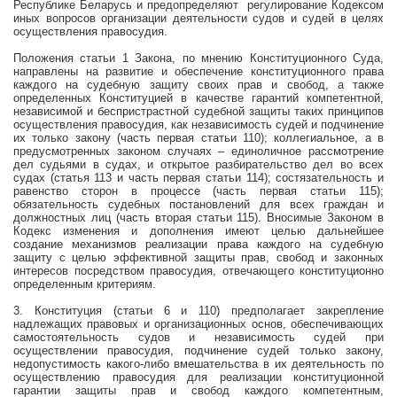
Республике Беларусь и предопределяют
регулирование Кодексом
иных вопросов организации деятельности судов и судей в целях
осуществления правосудия.
Положения статьи 1 Закона, по мнению Конституционного Суда,
направлены на развитие и обеспечение конституционного права
каждого на судебную защиту своих прав и свобод, а также
определенных Конституцией в качестве гарантий компетентной,
независимой и беспристрастной судебной защиты таких принципов
осуществления правосудия, как независимость судей и подчинение
их только закону (часть первая статьи 110); коллегиальное, а в
предусмотренных законом случаях – единоличное рассмотрение
дел судьями в судах, и открытое разбирательство дел во всех
судах (статья 113 и часть первая статьи 114); состязательность и
равенство сторон в процессе (часть первая статьи 115);
обязательность судебных постановлений для всех граждан и
должностных лиц (часть вторая статьи 115). Вносимые Законом в
Кодекс изменения и дополнения имеют целью дальнейшее
создание механизмов реализации права каждого на судебную
защиту с целью эффективной защиты прав, свобод и законных
интересов посредством правосудия, отвечающего конституционно
определенным критериям.
3. Конституция (статьи 6 и 110) предполагает закрепление
надлежащих правовых и организационных основ, обеспечивающих
самостоятельность судов и независимость судей при
осуществлении правосудия, подчинение судей только закону,
недопустимость какого-либо вмешательства в их деятельность по
осуществлению правосудия для реализации конституционной
гарантии защиты прав и свобод каждого компетентным,