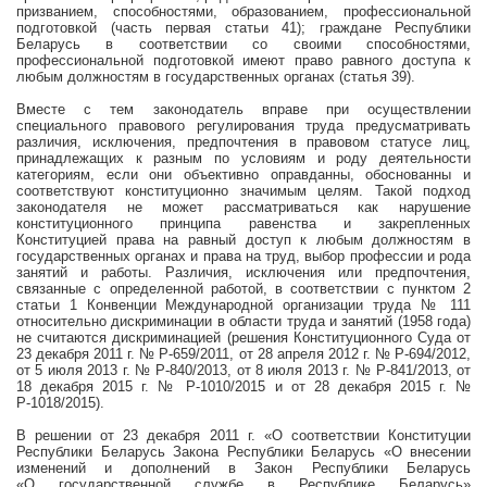
призванием, способностями, образованием, профессиональной
подготовкой (часть первая статьи 41); граждане Республики
Беларусь в соответствии со своими способностями,
профессиональной подготовкой имеют право равного доступа к
любым должностям в государственных органах (статья 39).
Вместе с тем законодатель вправе при осуществлении
специального правового регулирования труда предусматривать
различия, исключения, предпочтения в правовом статусе лиц,
принадлежащих к разным по условиям и роду деятельности
категориям, если они объективно оправданны, обоснованны и
соответствуют конституционно значимым целям. Такой подход
законодателя не может рассматриваться как нарушение
конституционного принципа равенства и закрепленных
Конституцией права на равный доступ к любым должностям в
государственных органах и права на труд, выбор профессии и рода
занятий и работы. Различия, исключения или предпочтения,
связанные с определенной работой, в соответствии с пунктом 2
статьи 1 Конвенции Международной организации труда № 111
относительно дискриминации в области труда и занятий (1958 года)
не считаются дискриминацией (решения Конституционного Суда от
23 декабря
2011 г
. № Р-659/2011, от 28 апреля
2012 г
. № Р-694/2012,
от 5 июля
2013 г
. № Р-840/2013, от 8 июля
2013 г
. № Р-841/2013, от
18 декабря
2015 г
. № Р-1010/2015 и от 28 декабря
2015 г
. №
Р-1018/2015).
В решении от 23 декабря
2011 г
. «О соответствии Конституции
Республики Беларусь Закона Республики Беларусь «О внесении
изменений и дополнений в Закон Республики Беларусь
«О государственной службе в Республике Беларусь»