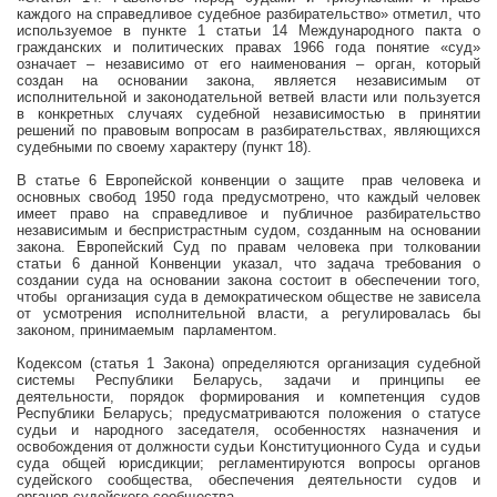
каждого на справедливое судебное разбирательство» отметил, что
используемое в пункте 1 статьи 14 Международного пакта о
гражданских и политических правах 1966 года понятие «суд»
означает – независимо от его наименования – орган, который
создан на основании закона, является независимым от
исполнительной и законодательной ветвей власти или пользуется
в конкретных случаях судебной независимостью в принятии
решений по правовым вопросам в разбирательствах, являющихся
судебными по своему характеру (пункт 18).
В статье 6 Европейской конвенции о защите
прав человека и
основных свобод 1950 года предусмотрено, что каждый человек
имеет право на справедливое и публичное разбирательство
независимым и беспристрастным судом, созданным на основании
закона. Европейский Суд по правам человека при толковании
статьи 6 данной Конвенции указал, что задача требования о
создании суда на основании закона состоит в обеспечении того,
чтобы
организация суда в демократическом обществе не зависела
от усмотрения исполнительной власти, а регулировалась бы
законом, принимаемым
парламентом.
Кодексом (статья 1 Закона) определяются организация судебной
системы Республики Беларусь, задачи и принципы ее
деятельности, порядок формирования и компетенция судов
Республики Беларусь; предусматриваются положения о статусе
судьи и народного заседателя, особенностях назначения и
освобождения от должности судьи Конституционного Суда
и судьи
суда общей юрисдикции; регламентируются вопросы органов
судейского сообщества, обеспечения деятельности судов и
органов судейского сообщества.