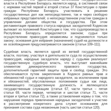
власти в Республике Беларусь является народ, в системной связи
с нормами частей первой и второй статьи 37 Конституции о праве
граждан Республики Беларусь участвовать в решении
государственных дел как непосредственно, так и через свободно
избранных представителей; о непосредственном участии граждан в
управлении делами общества и государства. При этом
регламентация правового статуса народных заседателей Кодексом
вытекает из положений Конституции о том, что судопроизводство в
Республике Беларусь определяется законом; судьи при
осуществлении правосудия независимы и подчиняются только
закону; основания для избрания (назначения) судей на должности и
их освобождения предусматриваются законом (статьи 109–111).
Судебная власть является одной из ветвей государственной
власти, поэтому, участвуя в деятельности суда по осуществлению
правосудия, народные заседатели наряду с судьями реализуют
государственную судебную власть, что выступает важнейшим
элементом демократического правового государства,
дополнительной гарантией защиты прав и свобод граждан. Это
обеспечивается путем закрепления в Кодексе равных прав и
обязанностей судьи и народного заседателя, за исключением прав
и обязанностей, обусловленных положением судьи как лица,
занимающего государственную должность и являющегося
государственным служащим (статья 67, части третья – пятая
статьи 69, части первая, четвертая и шестая статьи 71, части
вторая и третья статьи 72), а также установления нормы о том, что
нарушение порядка привлечения народных заседателей к участию
в рассмотрении конкретного дела служит основанием для
признания состава суда незаконным (часть шестая статьи 120).