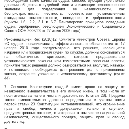
необходимые такие качества судьи, способствующие укреплению
доверия общества к судебной власти и имеющие первостепенное
значение для поддержания ее независимости, как
беспристрастность, честность, соответствие установленным
стандартам компетентности, поведения и добросовестности
(пункты 1.6, 2.2, 3.1 и 6.7 Бангалорских принципов поведения
судей, одобренных резолюцией Экономического и Социального
Совета ООН 2006/23 от 27 июля 2006 года).
Рекомендацией Rec (2010)12 Комитета министров Совета Европы
«О судьях: независимость, эффективность и обязанности» от 17
ноября 2010 года предусмотрено, что решения, касающиеся
избрания или продвижения судей по службе, должны основываться
на объективных критериях, которые предварительно
устанавливаются законом или компетентными органами власти;
принятие таких решений должно базироваться на заслугах, навыках
и потенциале, необходимых для решения дел с применением
закона, сохраняя уважение к человеческому достоинству (пункт
44).
7. Согласно Конституции каждый имеет право на защиту от
незаконного вмешательства в его личную жизнь, в том числе от
посягательства на его честь и достоинство (статья 28). Пределы
такого вмешательства должны определяться с учетом части
первой статьи 23 Конституции, устанавливающей, что ограничение
прав и свобод личности допускается только в случаях,
предусмотренных законом, в интересах в том числе национальной
безопасности, общественного порядка, защиты прав и свобод
других лиц.