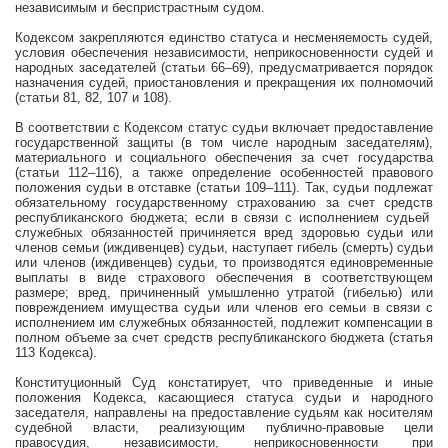
независимым и беспристрастным судом.
Кодексом закрепляются единство статуса и несменяемость судей,
условия обеспечения независимости, неприкосновенности судей и
народных заседателей (статьи 66–69), предусматривается порядок
назначения судей, приостановления и прекращения их полномочий
(статьи 81, 82, 107 и 108).
В соответствии с Кодексом статус судьи включает предоставление
государственной защиты (в том числе народным заседателям),
материального и социального обеспечения за счет государства
(статьи 112–116), а также определение особенностей правового
положения судьи в отставке (статьи 109–111). Так, судьи подлежат
обязательному государственному страхованию за счет средств
республиканского бюджета; если в связи с исполнением судьей
служебных обязанностей причиняется вред здоровью судьи или
членов семьи (иждивенцев) судьи, наступает гибель (смерть) судьи
или членов (иждивенцев) судьи, то производятся единовременные
выплаты в виде страхового обеспечения в соответствующем
размере; вред, причиненный умышленно утратой (гибелью) или
повреждением имущества судьи или членов его семьи в связи с
исполнением им служебных обязанностей, подлежит компенсации в
полном объеме за счет средств республиканского бюджета (статья
113 Кодекса).
Конституционный Суд констатирует, что приведенные и иные
положения Кодекса, касающиеся статуса судьи и народного
заседателя, направлены на предоставление судьям как носителям
судебной власти, реализующим публично-правовые цели
правосудия, независимости, неприкосновенности при