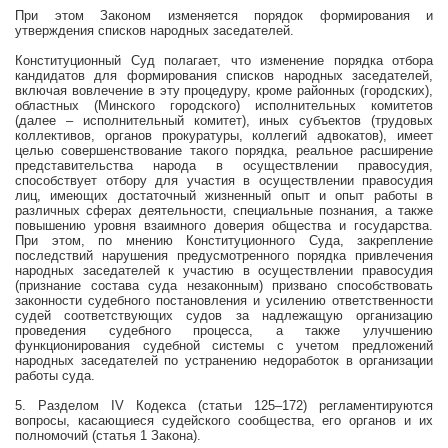
При этом Законом изменяется порядок формирования и
утверждения списков народных заседателей.
Конституционный Суд полагает, что изменение порядка отбора
кандидатов для формирования списков народных заседателей,
включая вовлечение в эту процедуру, кроме районных (городских),
областных (Минского городского) исполнительных комитетов
(далее – исполнительный комитет), иных субъектов (трудовых
коллективов, органов прокуратуры, коллегий адвокатов), имеет
целью совершенствование такого порядка, реальное расширение
представительства народа в осуществлении правосудия,
способствует отбору для участия в осуществлении правосудия
лиц, имеющих достаточный жизненный опыт и опыт работы в
различных сферах деятельности, специальные познания, а также
повышению уровня взаимного доверия общества и государства.
При этом, по мнению Конституционного Суда, закрепление
последствий нарушения предусмотренного порядка привлечения
народных заседателей к участию в осуществлении правосудия
(признание состава суда незаконным) призвано способствовать
законности судебного постановления и усилению ответственности
судей соответствующих судов за надлежащую организацию
проведения судебного процесса, а также улучшению
функционирования судебной системы с учетом предложений
народных заседателей по устранению недоработок в организации
работы суда.
5. Разделом IV Кодекса (статьи 125–172) регламентируются
вопросы, касающиеся судейского сообщества, его органов и их
полномочий (статья 1 Закона).