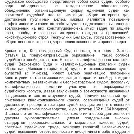
Судейское сообщество представляет собой союз судей, особого
рода объединение, не тождественное общественному
объединению, организационную форму единения судей как
носителей судебной власти, имеющих общие интересы для
достижения публичных целей, какими являются повышение
эффективности и качества работы судов, надлежащее выполнение
возложенных на них конституционно-значимых задач по защите
прав, свобод и законных интересов граждан и организаций,
конституционного строя Республики Беларусь, государственных и
общественных интересов, укреплению законности и правопорядка.
Кроме того, Конституционный Суд полагает, что нормы Закона
(статья 1), предусматривающие образование
таких органов
судейского сообщества, как Высшая квалификационная коллегия
судей Верховного Суда и квалификационные коллегии судей
областных (Минского городского) судов и экономических судов
областей (г. Минска), имеют целью реализацию положений
Конституции о гарантировании защиты прав и свобод каждого
компетентным, независимым и беспристрастным судом, поскольку
квалификационные коллегии участвуют в формировании
судейского корпуса, давая заключения о возможности назначения
на должности соответствующих судей, наличии оснований для
присвоения квалификационного класса, освобождения судей от
должности, проводя аттестацию судей, осуществляя в отношении
их дисциплинарное производство, и др. (статьи 162 и 164 Кодекса).
В связи с этим квалификационные коллегии в своей деятельности
должны руководствоваться целями поддержания высоких
стандартов профессиональных и моральных качеств судей,
престижа судейского труда, усиления гарантий независимости
судей, повышения ответственности и дисциплины в работе судов и