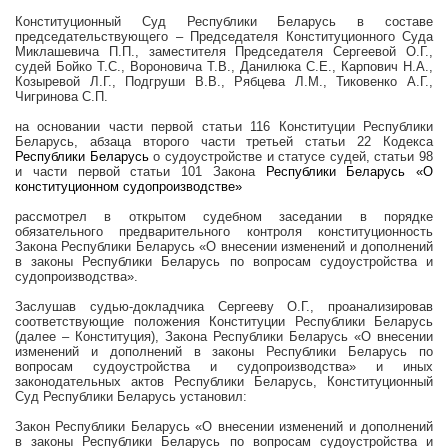
Конституционный Суд Республики Беларусь в составе
председательствующего – Председателя Конституционного Суда
Миклашевича П.П., заместителя Председателя Сергеевой О.Г.,
судей Бойко Т.С., Вороновича Т.В., Данилюка С.Е., Карпович Н.А.,
Козыревой Л.Г., Подгруши В.В., Рябцева Л.М., Тиковенко А.Г.,
Чигринова С.П.
на основании части первой статьи 116 Конституции Республики
Беларусь, абзаца второго части третьей статьи 22 Кодекса
Республики Беларусь
о судоустройстве и статусе судей, статьи 98
и части первой статьи 101 Закона
Республики Беларусь «О
конституционном судопроизводстве»
рассмотрел в открытом судебном заседании в порядке
обязательного предварительного контроля конституционность
Закона Республики Беларусь «О внесении изменений и дополнений
в законы Республики Беларусь по вопросам судоустройства и
судопроизводства».
Заслушав судью-докладчика Сергееву О.Г., проанализировав
соответствующие положения Конституции Республики Беларусь
(далее – Конституция), Закона Республики Беларусь «О внесении
изменений и дополнений в законы Республики Беларусь по
вопросам судоустройства и судопроизводства» и иных
законодательных актов Республики Беларусь, Конституционный
Суд Республики Беларусь установил:
Закон Республики Беларусь «О внесении изменений и дополнений
в законы Республики Беларусь по вопросам судоустройства и