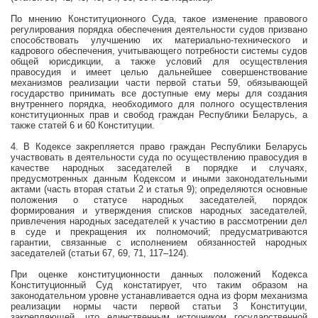
По мнению Конституционного Суда, такое изменение правового
регулирования порядка обеспечения деятельности судов призвано
способствовать улучшению их материально-технического и
кадрового обеспечения, учитывающего потребности системы судов
общей юрисдикции, а также условий для осуществления
правосудия и имеет целью дальнейшее совершенствование
механизмов реализации части первой статьи 59, обязывающей
государство принимать все доступные ему меры для создания
внутреннего порядка, необходимого для полного осуществления
конституционных прав и свобод граждан Республики Беларусь, а
также статей 6 и 60 Конституции.
4. В Кодексе закрепляется право граждан Республики Беларусь
участвовать в деятельности суда по осуществлению правосудия в
качестве народных заседателей в порядке и случаях,
предусмотренных данным Кодексом и иными законодательными
актами (часть вторая статьи 2 и статья 9); определяются основные
положения о статусе народных заседателей, порядок
формирования и утверждения списков народных заседателей,
привлечения народных заседателей к участию в рассмотрении дел
в суде и прекращения их полномочий; предусматриваются
гарантии, связанные с исполнением обязанностей народных
заседателей (статьи 67, 69, 71, 117–124).
При оценке конституционности данных положений Кодекса
Конституционный Суд констатирует, что таким образом на
законодательном уровне устанавливается одна из форм механизма
реализации нормы части первой статьи 3 Конституции,
закрепляющей, что единственным источником государственной