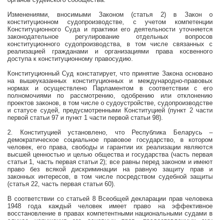
Изменениями, вносимыми Законом (статья 2) в Закон о
конституционном судопроизводстве, с учетом компетенции
Конституционного Суда и практики его деятельности уточняется
законодательное регулирование отдельных вопросов
конституционного судопроизводства, в том числе связанных с
реализацией гражданами и организациями права косвенного
доступа к конституционному правосудию.
Конституционный Суд констатирует, что принятие Закона основано
на вышеуказанных конституционных и международно-правовых
нормах и осуществлено Парламентом в соответствии с его
полномочиями по рассмотрению, одобрению или отклонению
проектов законов, в том числе о судоустройстве, судопроизводстве
и статусе судей, предусмотренными Конституцией (пункт 2 части
первой статьи 97 и пункт 1 части первой статьи 98).
2. Конституцией установлено, что Республика Беларусь –
демократическое социальное правовое государство, в котором
человек, его права, свободы и гарантии их реализации являются
высшей ценностью и целью общества и государства (часть первая
статьи 1, часть первая статьи 2); все равны перед законом и имеют
право без всякой дискриминации на равную защиту прав и
законных интересов, в том числе посредством судебной защиты
(статья 22, часть первая статьи 60).
В соответствии со статьей 8 Всеобщей декларации прав человека
1948 года каждый человек имеет право на эффективное
восстановление в правах компетентными национальными судами в