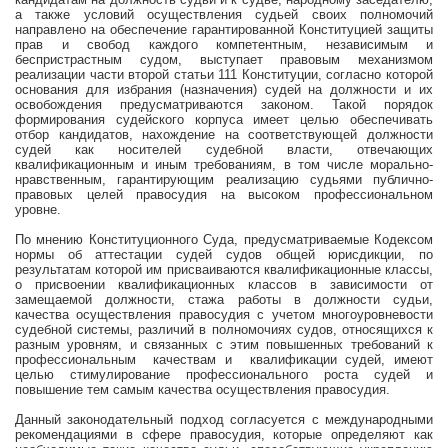
а также условий осуществления судьей своих полномочий
направлено на обеспечение гарантированной Конституцией защиты
прав и свобод каждого компетентным, независимым и
беспристрастным судом, выступает правовым механизмом
реализации части второй статьи 111 Конституции, согласно которой
основания для избрания (назначения) судей на должности и их
освобождения предусматриваются законом. Такой порядок
формирования судейского корпуса имеет целью обеспечивать
отбор кандидатов, нахождение на соответствующей должности
судей как носителей судебной власти, отвечающих
квалификационным и иным требованиям, в том числе морально-
нравственным, гарантирующим реализацию судьями публично-
правовых целей правосудия на высоком профессиональном
уровне.
По мнению Конституционного Суда, предусматриваемые Кодексом
нормы об аттестации судей судов общей юрисдикции, по
результатам которой им присваиваются квалификационные классы,
о присвоении квалификационных классов в зависимости от
замещаемой должности, стажа работы в должности судьи,
качества осуществления правосудия с учетом многоуровневости
судебной системы, различий в полномочиях судов, относящихся к
разным уровням, и связанных с этим повышенных требований к
профессиональным
качествам и
квалификации судей, имеют
целью стимулирование профессионального роста судей и
повышение тем самым качества осуществления правосудия.
Данный законодательный подход согласуется с международными
рекомендациями в сфере правосудия, которые определяют как