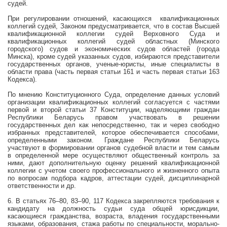
судей.
При регулировании отношений, касающихся
квалификационных
коллегий судей, Законом предусматривается, что в состав Высшей
квалификационной коллегии судей Верховного Суда и
квалификационных коллегий судей областных (Минского
городского) судов и экономических судов областей (города
Минска), кроме судей указанных судов, избираются представители
государственных органов, ученые-юристы, иные специалисты в
области права (часть первая статьи 161 и часть первая статьи 163
Кодекса).
По мнению Конституционного Суда, определение данных условий
организации квалификационных коллегий согласуется с частями
первой и второй статьи 37 Конституции, наделяющими граждан
Республики Беларусь правом участвовать в решении
государственных дел как непосредственно, так и через свободно
избранных представителей, которое обеспечивается способами,
определенными законом. Граждане Республики Беларусь
участвуют в формировании органов судебной власти и тем самым
в определенной мере осуществляют общественный контроль за
ними, дают дополнительную оценку решений квалификационной
коллегии с учетом своего профессионального и жизненного опыта
по вопросам подбора кадров, аттестации судей, дисциплинарной
ответственности и др.
6. В статьях 76–80, 83–90, 117 Кодекса закрепляются требования к
кандидату на должность судьи суда общей юрисдикции,
касающиеся гражданства, возраста, владения государственными
языками, образования, стажа работы по специальности, морально-