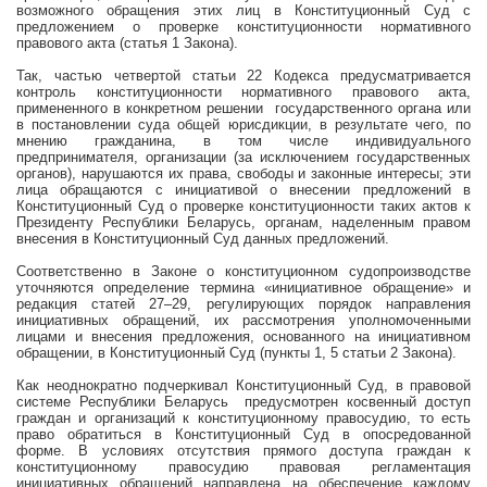
возможного обращения этих лиц в Конституционный Суд с
предложением о проверке конституционности нормативного
правового акта (статья 1 Закона).
Так, частью четвертой статьи 22 Кодекса предусматривается
контроль конституционности нормативного правового акта,
примененного в конкретном решении
государственного органа или
в постановлении суда общей юрисдикции, в результате чего, по
мнению гражданина, в том числе индивидуального
предпринимателя, организации (за исключением государственных
органов), нарушаются их права, свободы и законные интересы; эти
лица обращаются с инициативой о внесении предложений в
Конституционный Суд о проверке конституционности таких актов к
Президенту Республики Беларусь, органам, наделенным правом
внесения в Конституционный Суд данных предложений.
Соответственно в Законе о конституционном судопроизводстве
уточняются определение термина «инициативное обращение» и
редакция статей 27–29, регулирующих порядок направления
инициативных обращений, их рассмотрения уполномоченными
лицами и внесения предложения, основанного на инициативном
обращении, в Конституционный Суд (пункты 1, 5 статьи 2 Закона).
Как неоднократно подчеркивал Конституционный Суд, в правовой
системе Республики Беларусь
предусмотрен косвенный доступ
граждан и организаций к конституционному правосудию, то есть
право обратиться в Конституционный Суд в опосредованной
форме. В условиях отсутствия прямого доступа граждан к
конституционному правосудию правовая регламентация
инициативных обращений направлена на обеспечение каждому