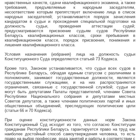
нравственных качеств, сдачи квалификационного экзамена, а также
требования, предъявляемые к народным заседателям,
несоответствие которым препятствует включению лица в список
народных заседателей; устанавливается порядок зачисления
кандидатом в судьи и прохождения специальной подготовки на
должность судьи, проведения аттестации судей;
предусматриваются присвоение судьям судов Республики
Беларусь квалификационных классов, сроки пребывания в
квалификационном классе, порядок присвоения, понижения и
лишения квалификационного класса.
Условия назначения (избрания) лица на должность судьи
Конституционного Суда определяются статьей 73 Кодекса.
Кроме того, Законом устанавливается, что судьи всех судов в
Республике Беларусь, обладая единым статусом с различиями в
полномочиях, занимают государственные должности, являются
государственными служащими, и на них распространяются
ограничения, связанные с государственной службой; судьи не
могут быть депутатами Палаты представителей, членами Совета
Республики Национального собрания и депутатами местных
Советов депутатов, а также членами политических партий и иных
общественных объединений, преследующих политические цели
(статьи 66 и 70 Кодекса).
При оценке конституционности данных норм Закона
Конституционный Суд исходит из того, что согласно Конституции
гражданам Республики Беларусь гарантируется право на труд как
наиболее достойный способ самоутверждения человека, то есть
право на выбор профессии, рода занятий и работы в соответствии с