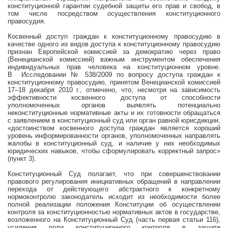
конституционной гарантии судебной защиты его прав и свобод, в
том числе посредством осуществления конституционного
правосудия.
Косвенный доступ граждан к конституционному правосудию в
качестве одного из видов доступа к конституционному правосудию
признан Европейской комиссией за демократию через право
(Венецианской комиссией) важным инструментом обеспечения
индивидуальных прав человека на конституционном уровне.
В Исследовании № 538/2009 по вопросу доступа граждан к
конституционному правосудию, принятом Венецианской комиссией
17–18 декабря
2010 г
., отмечено, что, несмотря на зависимость
эффективности косвенного доступа от способности
уполномоченных органов выявлять потенциально
неконституционные нормативные акты и их готовности обращаться
с заявлением в конституционный суд или орган равной юрисдикции,
«достоинством косвенного доступа граждан является хороший
уровень информированности органов, уполномоченных направлять
жалобы в конституционный суд, и наличие у них необходимых
юридических навыков, чтобы сформулировать корректный запрос»
(пункт 3).
Конституционный Суд полагает, что при совершенствовании
правового регулирования инициативных обращений в направлении
перехода от действующего абстрактного к конкретному
нормоконтролю законодатель исходит из необходимости более
полной реализации положения Конституции об осуществлении
контроля за конституционностью нормативных актов в государстве,
возложенного на Конституционный Суд (часть первая статьи 116),
усиления роли конституционного контроля в защите