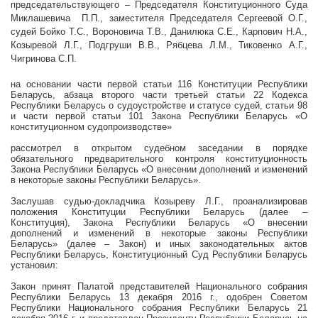
председательствующего – Председателя Конституционного Суда
Миклашевича П.П., заместителя Председателя Сергеевой О.Г.,
судей Бойко Т.С., Вороновича Т.В., Данилюка С.Е., Карпович Н.А.,
Козыревой Л.Г., Подгруши В.В., Рябцева Л.М., Тиковенко А.Г.,
Чигринова С.П.
на основании части первой статьи 116 Конституции Республики
Беларусь, абзаца второго части третьей статьи 22 Кодекса
Республики Беларусь о судоустройстве и статусе судей, статьи 98
и части первой статьи 101 Закона Республики Беларусь «О
конституционном судопроизводстве»
рассмотрел в открытом судебном заседании в порядке
обязательного предварительного контроля конституционность
Закона Республики Беларусь «О внесении дополнений и изменений
в некоторые законы Республики Беларусь».
Заслушав судью-докладчика Козыреву Л.Г., проанализировав
положения Конституции Республики Беларусь (далее –
Конституция), Закона Республики Беларусь «О внесении
дополнений и изменений в некоторые законы Республики
Беларусь» (далее – Закон) и иных законодательных актов
Республики Беларусь, Конституционный Суд Республики Беларусь
установил:
Закон принят Палатой представителей Национального собрания
Республики Беларусь 13 декабря
2016 г
., одобрен Советом
Республики Национального собрания Республики Беларусь 21