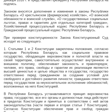
декабря
2016 г
. и представлен Президенту Республики Беларусь на
подпись.
Законом вносятся дополнения и изменения в законы Республики
Беларусь «О крестьянском (фермерском) хозяйстве», «О воинской
обязанности и воинской службе», «О государственных социальных
льготах, правах и гарантиях для отдельных категорий граждан»,
Хозяйственный процессуальный кодекс Республики Беларусь и
Гражданский процессуальный кодекс Республики Беларусь.
При проверке конституционности Закона Конституционный Суд
исходит из следующего.
1. Статьями 1 и 2 Конституции закреплены положения, согласно
которым Республика Беларусь как социальное правовое
государство, обладающее верховенством и полнотой власти на
своей территории, самостоятельно осуществляет внутреннюю и
внешнюю политику, обеспечивает законность и правопорядок;
человек, его права, свободы и гарантии их реализации являются
высшей ценностью и целью общества и государства; государство
ответственно перед гражданином за создание условий для
свободного и достойного развития личности; гражданин ответствен
перед государством за неукоснительное исполнение обязанностей,
возложенных на него Конституцией.
В Республике Беларусь устанавливается принцип верховенства
права; государство, все его органы и должностные лица действуют
в пределах Конституции и принятых в соответствии с ней актов
законодательства (части первая и вторая статьи 7 Конституции).
Согласно Конституции обеспечение прав и свобод граждан