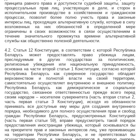
принципа равного права и доступности судебной защиты, защиту
процессуальных прав лиц, участвующих в деле, и сторон в
исполнительном производстве в хозяйственном и гражданском
процессах, позволит более полно учесть права и законные
интересы лиц, проходящих альтернативную службу, которые в силу
возложенных на них обязанностей в определенной мере
ограничены в своих возможностях в связи осуществлением в
течение значительного промежутка времени альтернативной
службы как общественно полезной деятельности.
4.2. Статья 12 Конституции, в соответствии с которой Республика
Беларусь может предоставлять право убежища лицам,
преследуемым в других государствах за политические,
религиозные убеждения или национальную принадлежность,
основана на части второй статьи 1 Конституции, согласно которой
Республика Беларусь как суверенное государство обладает
верховенством и полнотой власти на своей территории,
самостоятельно осуществляет внутреннюю и внешнюю политику.
Республика Беларусь как демократическое и социальное
государство, связанное ответственностью прежде всего перед
своим народом – носителем суверенитета (часть вторая статьи 2,
часть первая статьи 3 Конституции), исходя из обязанности
принимать все доступные ему меры для создания внутреннего
порядка, необходимого для полного осуществления прав и свобод
граждан Республики Беларусь, предусмотренных Конституцией
(часть первая статьи 59), вправе предусмотреть такой порядок
предоставления иностранцам убежища, который основывался бы
на приоритете прав и законных интересов лиц, уже проживающих
на территории Республики Беларусь, и не препятствовал бы
осуществлению прав и законных интересов в первую очередь