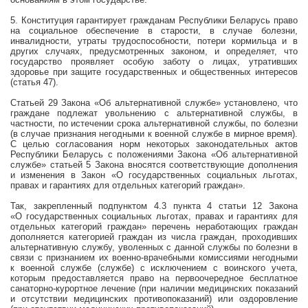
5. Конституция гарантирует гражданам Республики Беларусь право
на социальное обеспечение в старости, в случае болезни,
инвалидности, утраты трудоспособности, потери кормильца и в
других случаях, предусмотренных законом, и определяет, что
государство проявляет особую заботу о лицах, утративших
здоровье при защите государственных и общественных интересов
(статья 47).
Статьей 29 Закона «Об альтернативной службе» установлено, что
граждане подлежат увольнению с альтернативной службы, в
частности, по истечении срока альтернативной службы, по болезни
(в случае признания негодными к военной службе в мирное время).
С целью согласования норм некоторых законодательных актов
Республики Беларусь с положениями Закона «Об альтернативной
службе» статьей 5 Закона вносятся соответствующие дополнения
и изменения в Закон «О государственных социальных льготах,
правах и гарантиях для отдельных категорий граждан».
Так, закрепленный подпунктом 4.3 пункта 4 статьи 12 Закона
«О государственных социальных льготах, правах и гарантиях для
отдельных категорий граждан» перечень неработающих граждан
дополняется категорией граждан из числа граждан, проходивших
альтернативную службу, уволенных с данной службы по болезни в
связи с признанием их военно-врачебными комиссиями негодными
к военной службе (службе) с исключением с воинского учета,
которым предоставляется право на первоочередное бесплатное
санаторно-курортное лечение (при наличии медицинских показаний
и отсутствии медицинских противопоказаний) или оздоровление