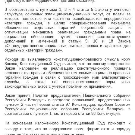
(при отсутствии медицинских противопоказаний).
В соответствии с пунктами 1, 3 и 4 статьи 5 Закона уточняется
структура основных жилищно-коммунальных услуг, от платы за
которые полностью или частично освобождаются определенные
категории граждан, в целях совершенствования механизма
обеспечения отдельных гарантий социальной защиты и
оптимизации механизма реализации гражданами права на
социальное обеспечение путем внесения соответствующих
дополнений и изменений в статьи 5, 16 и 18 Закона
«О государственных социальных льготах, правах и гарантиях для
отдельных категорий граждан».
Исходя из выявленного конституционно-правового смысла норм
Закона, Конституционный Суд считает, что по своему содержанию
Закон направлен на реализацию конституционного принципа
верховенства права и обеспечение тем самым социально-правовых
гарантий граждан в связи с прохождением ими альтернативной
службы, а также на совершенствование норм иных
законодательных актов с учетом практики их применения.
Закон принят Палатой представителей Национального собрания
Республики Беларусь в пределах полномочий, предоставленных
пунктом 2 части первой статьи 97 Конституции, одобрен Советом
Республики Национального собрания Республики Беларусь в
соответствии с пунктом 1 части первой статьи 98 Конституции.
На основании изложенного Конституционный Суд приходит к
выводу о том, что по содержанию норм, форме акта и порядку
принятия Закон соответствует Конституции.