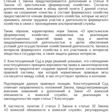
Статьей 1 Закона предусматриваются дополнения в статью 8
Закона «О крестьянском (фермерском) хозяйстве». Согласно
дополнениям, вносимым в абзац третий пункта 2 данной статьи,
право на сохранение членства в составе фермерского хозяйства
предоставляется членам фермерского хозяйства, которые не могут
принимать личное трудовое участие в деятельности фермерского
хозяйства в связи с прохождением альтернативной службы.
Таким образом, корректировка норм Закона «О крестьянском
(фермерском) хозяйстве» направлена на реализацию
конституционных гарантий права на труд и занятие
предпринимательской деятельностью в целях обеспечения
условий для осуществления хозяйственной деятельности, баланса
интересов фермерского хозяйства и его участников и интересов
общества и государства, а также защиты данных интересов.
3. Конституционный Суд в ряде решений указывал, что соблюдение
конституционного принципа верховенства права в законотворческом
процессе предполагает создание единой внутренне согласованной
правовой системы, при которой нормативные правовые акты
согласуются между собой, в них отсутствуют пробелы и коллизии.
Подтверждая данную правовую позицию, Конституционный Суд
отмечает направленность положений Закона, предусматривающих
внесение изменений и дополнений в Закон «О воинской
обязанности и воинской службе», на реализацию в
законодательстве норм статьи 7 Конституции.
В частности, пунктом 2 статьи 2 Закона в статью 32 Закона
«О воинской обязанности и воинской службе», регулирующую