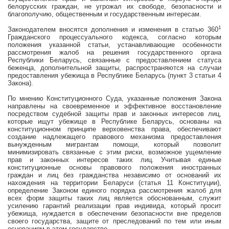
белорусских граждан, не угрожал их свободе, безопасности и
благополучию, общественным и государственным интересам.
1
Законодателем вносятся дополнения и изменения в статью 360
Гражданского процессуального кодекса, согласно которым
положения указанной статьи, устанавливающие особенности
рассмотрения жалоб на решения государственного органа
Республики Беларусь, связанные с предоставлением статуса
беженца, дополнительной защиты, распространяются на случаи
предоставления убежища в Республике Беларусь (пункт 3 статьи 4
Закона).
По мнению Конституционного Суда, указанные положения Закона
направлены на своевременное и эффективное восстановление
посредством судебной защиты прав и законных интересов лиц,
которые ищут убежище в Республике Беларусь, основаны на
конституционном принципе верховенства права, обеспечивают
создание надлежащего правового механизма предоставления
вынужденным мигрантам помощи, который позволит
минимизировать связанные с этим риски, возможное ущемление
прав и законных интересов таких лиц. Учитывая единые
конституционные основы правового положения иностранных
граждан и лиц без гражданства независимо от оснований их
нахождения на территории Беларуси (статья 11 Конституции),
определение Законом единого порядка рассмотрения жалоб для
всех форм защиты таких лиц является обоснованным, служит
усилению гарантий реализации прав индивида, который просит
убежища, нуждается в обеспечении безопасности вне пределов
своего государства, защите от преследований по тем или иным
основаниям в этом государстве.