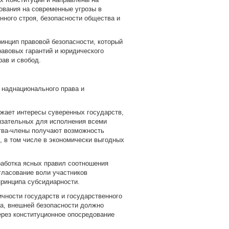
ования на современные угрозы в
нного строя, безопасности общества и
нцип правовой безопасности, который
авовых гарантий и юридического
ав и свобод.
 наднационального права и
жает интересы суверенных государств,
язательных для исполнения всеми
ства-члены получают возможность
 в том числе в экономически выгодных
работка ясных правил соотношения
гласование воли участников
ринципа субсидиарности.
чности государств и государственного
ва, внешней безопасности должно
ерез конституционное опосредование