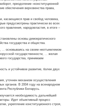
аоборот, преодоление «конституционной
вие обеспечения верховенства права,
и, касающиеся прав и свобод человека,
орые предусмотрены практически во всех
ого правления, народовластия, в итоге –
установлены основы демократического
йства государства и общества.
ь, … основываясь на своем неотъемлемом
лорусской государственности, … желая
ового государства, принимаем
ость и устойчивое развитие, более двух
ния, уточнен механизм осуществления
ных органов. В 2004 году на всенародном
ента Республики Беларусь.
, изучается необходимость дальнейшей
акторы. Идет объективный процесс
тии, укрепление конституционного строя,