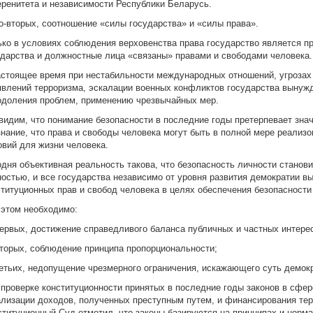
еренитета и независимости Республики Беларусь.
Во-вторых, соотношение «силы государства» и «силы права».
ько в условиях соблюдения верховенства права государство является пр
ударства и должностные лица «связаны» правами и свободами человека.
астоящее время при нестабильности международных отношений, угрозах
явлений терроризма, эскалации военных конфликтов государства вынуж
одоления проблем, применению чрезвычайных мер.
видим, что понимание безопасности в последние годы претерпевает зн
знание, что права и свободы человека могут быть в полной мере реализ
овий для жизни человека.
одня объективная реальность такова, что безопасность личности станов
ностью, и все государства независимо от уровня развития демократии 
ституционных прав и свобод человека в целях обеспечения безопасности
 этом необходимо:
первых, достижение справедливого баланса публичных и частных интере
вторых, соблюдение принципа пропорциональности;
ретьих, недопущение чрезмерного ограничения, искажающего суть демокр
 проверке конституционности принятых в последние годы законов в сфе
ализации доходов, полученных преступным путем, и финансирования те
ституционный Суд отметил, что законы базируются на принципах и норма