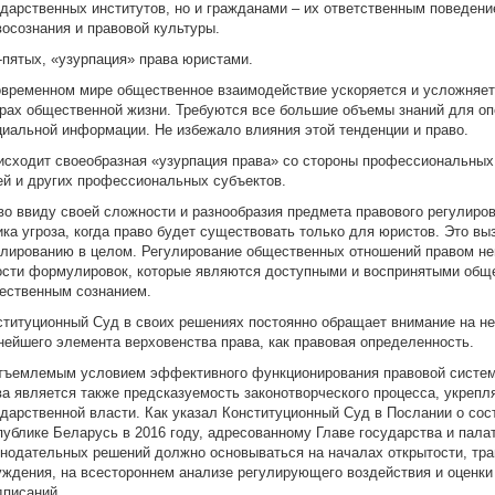
ударственных институтов, но и гражданами – их ответственным поведени
восознания и правовой культуры.
В-пятых, «узурпация» права юристами.
овременном мире общественное взаимодействие ускоряется и усложняет
рах общественной жизни. Требуются все большие объемы знаний для оп
циальной информации. Не избежало влияния этой тенденции и право.
исходит своеобразная «узурпация права» со стороны профессиональных
ей и других профессиональных субъектов.
во ввиду своей сложности и разнообразия предмета правового регулиров
ика угроза, когда право будет существовать только для юристов. Это вы
улированию в целом. Регулирование общественных отношений правом не
ости формулировок, которые являются доступными и воспринятыми общ
ественным сознанием.
ституционный Суд в своих решениях постоянно обращает внимание на н
нейшего элемента верховенства права, как правовая определенность.
тъемлемым условием эффективного функционирования правовой систем
ва является также предсказуемость законотворческого процесса, укреп
ударственной власти. Как указал Конституционный Суд в Послании о сос
публике Беларусь в 2016 году, адресованному Главе государства и пала
онодательных решений должно основываться на началах открытости, тра
уждения, на всестороннем анализе регулирующего воздействия и оценки
дписаний.