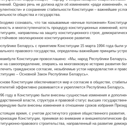
енений. Однако речь не должна идти об изменениях «ради изменений», н
булентности» и сохранение стабильности Конституции – важнейшее усло
бильности общества и государства.
бходимо сознавать, что так называемые «вечные положения» Конституци
жность и многоступенчатость процедур конституционных изменений, кот
ституциях, направлены на защиту конституционного строя, демократическ
устойчивое эволюционное конституционное развитие.
еспублике Беларусь с принятием Конституции 15 марта 1994 года были 
иального правового государства, определены важнейшие принципы устро
реамбуле Конституции провозглашено: «Мы, народ Республики Беларус
ве на самоопределение, опираясь на многовековую историю развития бе
спечить гражданское согласие, незыблемые устои народовластия и прав
ституцию – Основной Закон Республики Беларусь».
основе Конституции обеспечивается мир и согласие в обществе, стабильн
ятилетий эффективно развивается и укрепляется Республика Беларусь.
996 году в Конституцию были внесены сущностные изменения и дополне
ударственной власти, структура и правовой статус высших государствен
ерендуме были внесены изменения в отношении сроков избрания Презид
астоящее время, с учетом достигнутого уровня общественного развития
ернизации Конституции, принимая во внимание и внешнеполитические ф
ституционно-правового строительства, направленный на развитие демокра