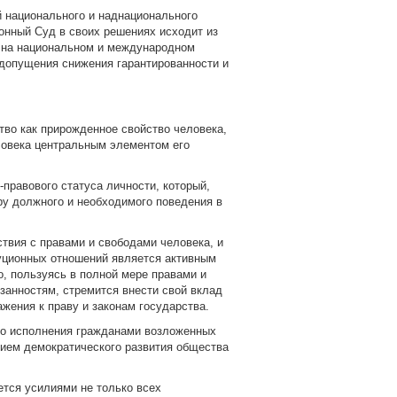
й национального и наднационального
онный Суд в своих решениях исходит из
а на национальном и международном
допущения снижения гарантированности и
во как прирожденное свойство человека,
ловека центральным элементом его
правового статуса личности, который,
ру должного и необходимого поведения в
твия с правами и свободами человека, и
туционных отношений является активным
о, пользуясь в полной мере правами и
занностям, стремится внести свой вклад
жения к праву и законам государства.
ого исполнения гражданами возложенных
вием демократического развития общества
ется усилиями не только всех