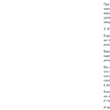
При
зак
вер
уро
защ
4. 
Евр
не 
кон
Вме
нар
инт
Мы 
это
носи
сво
в д
Кон
на 
и г
И б