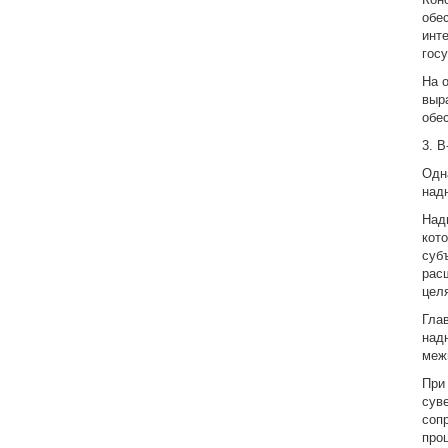
обе
инт
гос
На 
выр
обе
3. 
Одн
над
Над
кот
суб
рас
цел
Гла
над
меж
При
сув
соп
про