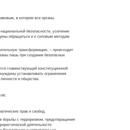
авовым, в котором все органы
 национальной безопасности, усилении
дены обращаться и к силовым методам
ачительную трансформацию, – происходит
ованы лишь при создании безопасных
ится главенствующей конституционной
вынуждены устанавливать ограничения
 личности и общества.
сов;
атических прав и свобод.
ре борьбы с терроризмом, предотвращения
ррористической деятельности
х Конституции и направлены на