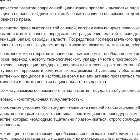
орическое развитие современной цивилизации привело к выработке ряда 
ащих в ее основе. Одним из таких базовых принципов современных демо
ховенство права.
ховенство права выступает той основой, которая аккумулирует правовы
енство и ответственность перед законом, разделение властей, справедл
лежащий баланс свободы и власти. Посредством последовательного пре
ховенства права в государстве гарантируются развитие демократии, обес
овременном мире открытость национальных экономик, свобода перемеще
урсов, переход к новому технологическому укладу вместе с прогрессом
стрение конкуренции государств, конфликты интересов, рост нелегально
ступности, терроризм и религиозный экстремизм. В условиях глобализац
ественных процессов в настоящее время начали активно проявляться те
нтичности и самого понятия национального государства.
Высокий динамизм современного этапа развития государств обусловлива
первых, «конституционная турбулентность».
овременных условиях Конституция становится главной стабилизирующе
ударственного развития, устанавливая конституционные процедуры измен
естве, которых необходимо тщательно придерживаться, строго соблюда
тивовесов».
исходящие геополитические преобразования вызывают необходимость к
ституционной модернизации, – наряду с возрастающими общественными 