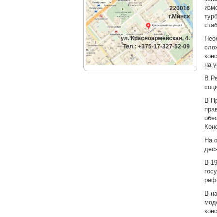
изм
220016
тур
г.Минск
ста
ул. Красноармейская, 4.
Нео
Тел.: +375-17-327-52-09
сло
кон
на 
В Р
соц
В П
пра
обе
Кон
На 
дес
В 1
гос
реф
В н
мод
кон