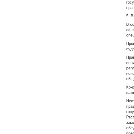
гос
пра
5. 
В с
сфе
спе
Про
суд
Пра
вел
рег
ясн
общ
Кон
важ
Нео
пра
гос
Рес
зак
обс
пре