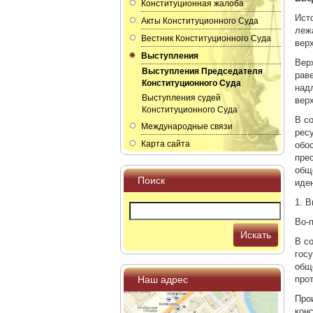
Конституционная жалоба
Ист
Акты Конституционного Суда
леж
Вестник Конституционного Суда
вер
Выступления
Вер
Выступления Председателя
рав
Конституционного Суда
над
Выступления судей
вер
Конституционного Суда
В с
Международные связи
рес
Карта сайта
обо
пре
общ
Поиск
иде
1. 
Во-
Искать
В с
гос
общ
Наш адрес
про
Про
кон