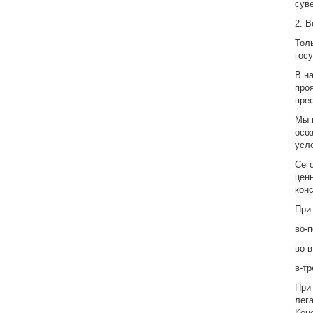
сув
2. 
Тол
гос
В н
про
пре
Мы 
осо
усл
Сег
цен
кон
При
во-
во-
в-т
При
лег
Кон