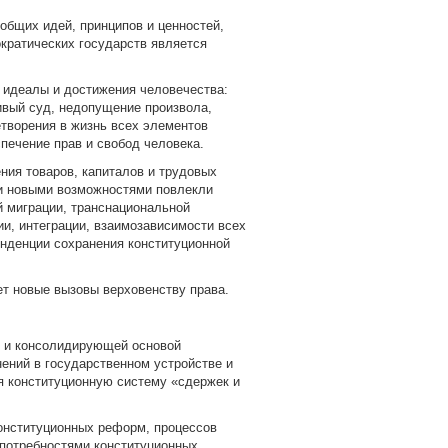
общих идей, принципов и ценностей,
кратических государств является
е идеалы и достижения человечества:
ивый суд, недопущение произвола,
творения в жизнь всех элементов
печение прав и свобод человека.
ния товаров, капиталов и трудовых
 и новыми возможностями повлекли
й миграции, транснациональной
ии, интеграции, взаимозависимости всех
нденции сохранения конституционной
ет новые вызовы верховенству права.
й и консолидирующей основой
ений в государственном устройстве и
я конституционную систему «сдержек и
онституционных реформ, процессов
потребностями конституционных