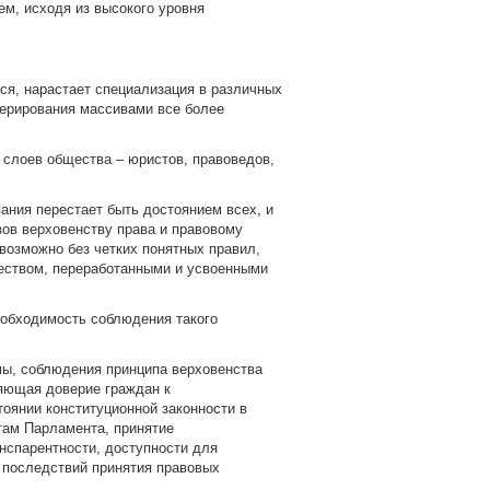
ем, исходя из высокого уровня
ся, нарастает специализация в различных
ерирования массивами все более
 слоев общества – юристов, правоведов,
ания перестает быть достоянием всех, и
зов верховенству права и правовому
возможно без четких понятных правил,
еством, переработанными и усвоенными
еобходимость соблюдения такого
ы, соблюдения принципа верховенства
ляющая доверие граждан к
тоянии конституционной законности в
там Парламента, принятие
нспарентности, доступности для
 последствий принятия правовых