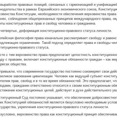
 выработке правовых позиций, связанных с гармонизацией и унификацие
онодательства в рамках Евразийского экономического союза, Конституци
ховенства Конституции, необходимости обеспечения верховенства прав
внях, соблюдения общепризнанных принципов международного права, не
иты конституционных прав и свобод человека и гражданина.
В-четвертых, деформация конституционно-правового статуса личности.
опейская философия права изначально рассматривает свободу и равенст
подлежащее ограничению. Такой подход определяет права и свободы че
ституционно-правового статуса.
сте с тем верховенство права предполагает целостность конституционно-
яду с правами, включает конституционные обязанности граждан – как ме
ересах общества.
привыкли, что современное государство постоянно соизмеряет свои дейс
 великое завоевание цивилизации. Человек как ведущий субъект консти
телем прав, свобод и в то же время обязанностей. Это предполагает, чт
бодами, гражданин ответственно относится к своим конституционным обя
остижение конституционных целей, действует в духе действительного ува
ституционный Суд постоянно указывает, что обеспечение добросовестн
них Конституцией обязанностей является безусловно необходимым усло
осударства, укрепления конституционно-правового статуса личности.
езусловно, верховенство права как конституционный принцип обеспечива