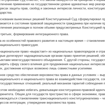
спечение применения на государственном уровне адекватных мер реагир
ересах защиты прав, свобод и законных интересов личности, конституцио
ударства.
основании вынесенных решений Конституционный Суд сформулировал при
ажается в состоянии правовой защищенности гражданина при наличии пр
спечения реализации в полном объеме предусмотренных Конституцией пр
В-третьих, формирование интеграционного права.
а из особенностей правового развития в настоящее время – становление
национального правосудия.
национальное право «вырастает» из национальных правопорядков и отра
орые делегируют наднациональным органам право принятия решений, об
ъектами межгосударственного объединения. С другой стороны, государ
ширять сферу своего влияния для продвижения национальных интересов,
ях, достижение которых возможно лишь совместными усилиями.
вное средство обеспечения верховенства права в данных условиях – вы
национального и национального права во взаимодействии государств, со
государственных отношений, реальный механизм гарантий соблюдения п
 этом необходимо избегать девальвации конституционно-правовой иденти
еренитета. Общее для государств пространство в сфере экономики, пра
ровождаться становлением транснационального конституционализма – ч
цессов интеграции, утверждение верховенства права.