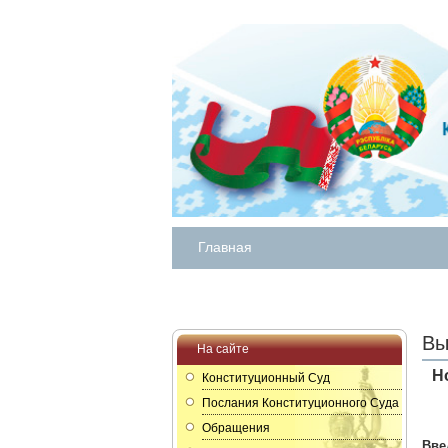
Главная
Вы
На сайте
Н
Конституционный Суд
Послания Конституционного Суда
Обращения
Вве