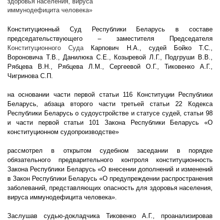
здоровья населения, вируса
иммунодефицита человека»
Конституционный Суд Республики Беларусь в составе
председательствующего – заместителя Председателя
Конституционного Суда
Карпович Н.А., судей Бойко Т.С.,
Вороновича Т.В., Данилюка С.Е., Козыревой Л.Г., Подгруши В.В.,
Рябцева В.Н., Рябцева Л.М., Сергеевой О.Г., Тиковенко А.Г.,
Чигринова С.П.
на основании части первой статьи 116 Конституции Республики
Беларусь, абзаца второго части третьей статьи 22 Кодекса
Республики Беларусь о судоустройстве и статусе судей, статьи 98
и части первой статьи 101 Закона Республики Беларусь «О
конституционном судопроизводстве»
рассмотрел в открытом судебном заседании в порядке
обязательного предварительного контроля конституционность
Закона Республики Беларусь «О внесении дополнений и изменений
в Закон Республики Беларусь «О предупреждении распространения
заболеваний, представляющих опасность для здоровья населения,
вируса иммунодефицита человека».
Заслушав судью-докладчика Тиковенко А.Г., проанализировав