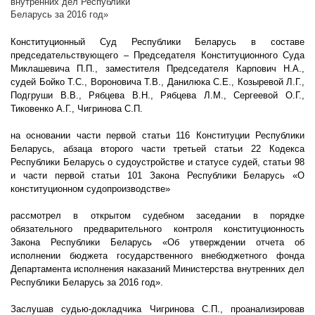
внутренних дел Республики
Беларусь за 2016 год»
Конституционный Суд Республики Беларусь в составе
председательствующего – Председателя Конституционного Суда
Миклашевича П.П., заместителя Председателя Карпович Н.А.,
судей Бойко Т.С., Вороновича Т.В., Данилюка С.Е., Козыревой Л.Г.,
Подгруши В.В., Рябцева В.Н., Рябцева Л.М., Сергеевой О.Г.,
Тиковенко А.Г., Чигринова С.П.
на основании части первой статьи 116 Конституции Республики
Беларусь, абзаца второго части третьей статьи 22 Кодекса
Республики Беларусь о судоустройстве и статусе судей, статьи 98
и части первой статьи 101 Закона Республики Беларусь «О
конституционном судопроизводстве»
рассмотрел в открытом судебном заседании в порядке
обязательного предварительного контроля конституционность
Закона Республики Беларусь «Об утверждении отчета об
исполнении бюджета государственного внебюджетного фонда
Департамента исполнения наказаний Министерства внутренних дел
Республики Беларусь за 2016 год».
Заслушав судью-докладчика Чигринова С.П., проанализировав