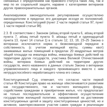
связанных с определением как правового статуса таких лиц, так и
мер по их социальной защите, наравне с категориями ветеранов
других правоохранительных органов.
Анализируемое законодательное регулирование осуществлено
законодателем в пределах его дискреции исходя из полномочий,
определенных Конституцией (пункт 2 части первой статьи 97, пункт
1 части первой статьи 98).
2.3. В соответствии с Законом (абзац второй пункта 6, абзац второй
пункта 7, абзац пятый пункта 9, абзацы пятый и одиннадцатый
пункта 13, пункт 14 статьи 1) в статьях 12, 13, 18, 23–25 Закона о
ветеранах исключается норма о безвозмездной передаче в
собственность (с учетом жилищной квоты, суммы квот)
занимаемых жилых помещений в пределах 20 квадратных метров
общей площади на инвалида войны, инвалида боевых действий на
территории других государств, участника Великой Отечественной
войны, ветерана боевых действий на территории других
государств, иного названного в данных статьях Закона о ветеранах
управомоченного лица и каждого проживающего вместе с ним
нетрудоспособного неработающего члена его семьи.
Конституционный Суд отмечает, что согласно части первой
статьи 48 Конституции право на жилище обеспечивается развитием
как государственного, так и частного жилищного фонда,
содействием гражданам в приобретении жилья, что предполагает
не только последовательное и эффективное осуществление
государством жилищной политики, направленной на достижение
конституционных целей и защиту конституционных ценностей, но и
активное, заинтересованное участие самих граждан в реализации