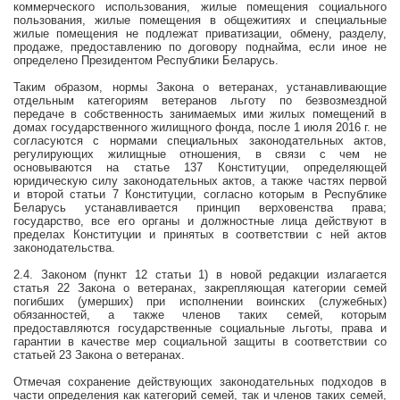
коммерческого использования, жилые помещения социального
пользования, жилые помещения в общежитиях и специальные
жилые помещения не подлежат приватизации, обмену, разделу,
продаже, предоставлению по договору поднайма, если иное не
определено Президентом Республики Беларусь.
Таким образом, нормы Закона о ветеранах, устанавливающие
отдельным категориям ветеранов льготу по безвозмездной
передаче в собственность занимаемых ими жилых помещений в
домах государственного жилищного фонда, после 1 июля
2016 г
. не
согласуются с нормами специальных законодательных актов,
регулирующих жилищные отношения, в связи с чем не
основываются на статье 137 Конституции, определяющей
юридическую силу законодательных актов, а также частях первой
и второй статьи 7 Конституции, согласно которым в Республике
Беларусь устанавливается принцип верховенства права;
государство, все его органы и должностные лица действуют в
пределах Конституции и принятых в соответствии с ней актов
законодательства.
2.4. Законом (пункт 12 статьи 1) в новой редакции излагается
статья 22 Закона о ветеранах, закрепляющая категории семей
погибших (умерших) при исполнении воинских (служебных)
обязанностей, а также членов таких семей, которым
предоставляются государственные социальные льготы, права и
гарантии в качестве мер социальной защиты в соответствии со
статьей 23 Закона о ветеранах.
Отмечая сохранение действующих законодательных подходов в
части определения как категорий семей, так и членов таких семей,