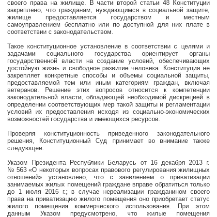
своего права на жилище. В части второй статьи 48 Конституции
закреплено, что гражданам, нуждающимся в социальной защите,
жилище предоставляется государством и местным
самоуправлением бесплатно или по доступной для них плате в
соответствии с законодательством.
Такое конституционное установление в соответствии с целями и
задачами социального государства ориентирует органы
государственной власти на создание условий, обеспечивающих
достойную жизнь и свободное развитие человека. Конституция не
закрепляет конкретные способы и объемы социальной защиты,
предоставляемой тем или иным категориям граждан, включая
ветеранов. Решение этих вопросов относится к компетенции
законодательной власти, обладающей необходимой дискрецией в
определении соответствующих мер такой защиты и регламентации
условий их предоставления исходя из социально-экономических
возможностей государства и имеющихся ресурсов.
Проверяя конституционность приведенного законодательного
решения, Конституционный Суд принимает во внимание также
следующее.
Указом Президента Республики Беларусь от 16 декабря
2013 г
.
№ 563 «О некоторых вопросах правового регулирования жилищных
отношений» установлено, что с заявлением о приватизации
занимаемых жилых помещений граждане вправе обратиться только
до 1 июля
2016 г
.; в случае нереализации гражданином своего
права на приватизацию жилого помещения оно приобретает статус
жилого помещения коммерческого использования. При этом
данным Указом предусмотрено, что жилые помещения