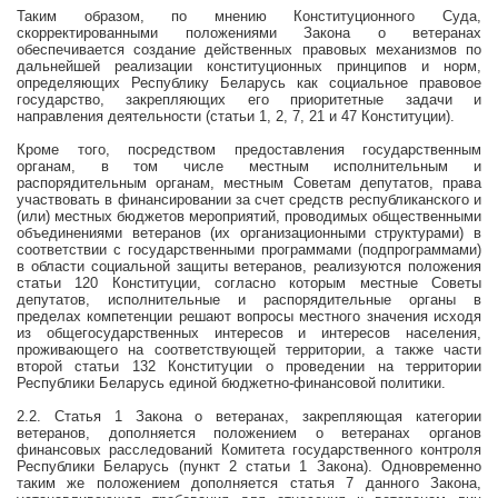
Таким образом, по мнению Конституционного Суда,
скорректированными положениями Закона о ветеранах
обеспечивается создание действенных правовых механизмов по
дальнейшей реализации конституционных принципов и норм,
определяющих Республику Беларусь как социальное правовое
государство, закрепляющих его приоритетные задачи и
направления деятельности (статьи 1, 2, 7, 21 и 47 Конституции).
Кроме того, посредством предоставления государственным
органам, в том числе местным исполнительным и
распорядительным органам, местным Советам депутатов, права
участвовать в финансировании за счет средств республиканского и
(или) местных бюджетов мероприятий, проводимых общественными
объединениями ветеранов (их организационными структурами) в
соответствии с государственными программами (подпрограммами)
в области социальной защиты ветеранов, реализуются положения
статьи 120 Конституции, согласно которым местные Советы
депутатов, исполнительные и распорядительные органы в
пределах компетенции решают вопросы местного значения исходя
из общегосударственных интересов и интересов населения,
проживающего на соответствующей территории, а также части
второй статьи 132 Конституции о проведении на территории
Республики Беларусь единой бюджетно-финансовой политики.
2.2. Статья 1 Закона о ветеранах, закрепляющая категории
ветеранов, дополняется положением о ветеранах органов
финансовых расследований Комитета государственно
го контроля
Республики Беларусь (пункт 2 статьи 1 Закона). Одновременно
таким же положением дополняется статья 7 данного Закона,