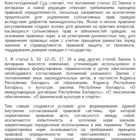
Конституционный Суд считает, что изложение статьи 22 Закона о
ветеранах в новой редакции отвечает требованиям принципа
правовой определенности, поскольку направлено на исключение
предпосылок для ущемления субъективных прав граждан
вследствие дефектов законодательства. Ясное и четкое правовое
регулирование создает основу для решения на практике вопросов,
касающихся субъективных прав и обязанностей граждан, на
основании правовых норм, а не усмотрения должностных лиц, для
применения правовых норм с учетом принципов равенства перед
законом и справедливости, правовой защиты от произвола,
поддержания доверия граждан к государству.
3. В статьи 5, 10, 12–15, 17, 18 и ряд других статей Закона о
ветеранах вносятся изменения, уточняющие используемую в
нормативных формулировках терминологию в целях обеспечения
необходимого согласования положений указанного Закона с
положениями иных законодательных актов, в частности Кодекса
Республики Беларусь об образовании, Кодекса Республики
Беларусь о культуре, законов Республики Беларусь «О
международных договорах Республики Беларусь», «О пенсионном
обеспечении», «О физической культуре и спорте».
Тем самым создаются условия для формирования единой
внутренне согласованной правовой системы, при которой
нормативные правовые акты согласуются между собой,
исключаются избыточность и коллизии норм законов,
закрепляющих определения используемых в них терминов. Такая
корректировка норм основывается на требованиях принципа
правовой определенности как неотъемлемого элемента
верховенства права, поскольку обеспечивает однозначное