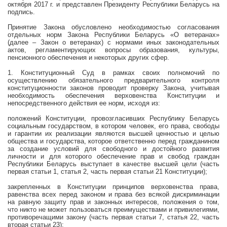
октября
2017 г
. и представлен Президенту Республики Беларусь на
подпись.
Принятие Закона обусловлено необходимостью согласования
отдельных норм Закона Республики Беларусь «О ветеранах»
(далее – Закон о ветеранах) с нормами иных законодательных
актов, регламентирующих вопросы образования, культуры,
пенсионного обеспечения и некоторых других сфер.
1. Конституционный Суд в рамках своих полномочий по
осуществлению обязательного предварительного контроля
конституционности законов проводит проверку Закона, учитывая
необходимость обеспечения верховенства Конституции и
непосредственного действия ее норм, исходя из:
положений Конституции, провозгласивших Республику Беларусь
социальным государством, в котором человек, его права, свободы
и гарантии их реализации являются высшей ценностью и целью
общества и государства, которое ответственно перед гражданином
за создание условий для свободного и достойного развития
личности и для которого обеспечение прав и свобод граждан
Республики Беларусь выступает в качестве высшей цели (часть
первая статьи 1, статья 2, часть первая статьи 21 Конституции);
закрепленных в Конституции принципов верховенства права,
равенства всех перед законом и права без всякой дискриминации
на равную защиту прав и законных интересов, положения о том,
что никто не может пользоваться преимуществами и привилегиями,
противоречащими закону (часть первая статьи 7, статья 22, часть
вторая статьи 23);