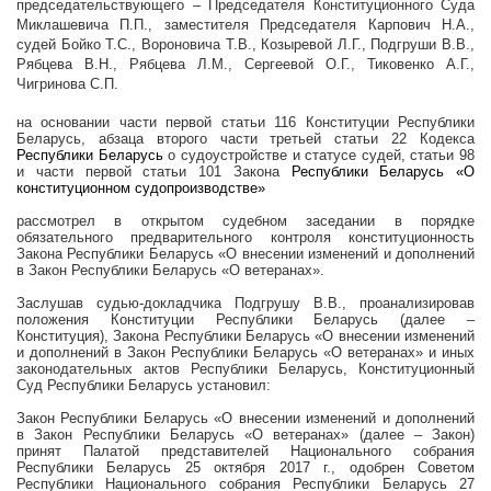
председательствующего – Председателя Конституционного Суда
Миклашевича П.П., заместителя Председателя Карпович Н.А.,
судей Бойко Т.С., Вороновича Т.В., Козыревой Л.Г., Подгруши В.В.,
Рябцева В.Н., Рябцева Л.М., Сергеевой О.Г., Тиковенко А.Г.,
Чигринова С.П.
на основании части первой статьи 116 Конституции Республики
Беларусь, абзаца второго части третьей статьи 22 Кодекса
Республики Беларусь
о судоустройстве и статусе судей, статьи 98
и части первой статьи 101 Закона
Республики Беларусь «О
конституционном судопроизводстве»
рассмотрел в открытом судебном заседании в порядке
обязательного предварительного контроля конституционность
Закона Республики Беларусь «О внесении изменений и дополнений
в Закон Республики Беларусь «О ветеранах».
Заслушав судью-докладчика Подгрушу В.В., проанализировав
положения Конституции Республики Беларусь (далее –
Конституция), Закона Республики Беларусь «О внесении изменений
и дополнений в Закон Республики Беларусь «О ветеранах» и иных
законодательных актов Республики Беларусь, Конституционный
Суд Республики Беларусь установил:
Закон Республики Беларусь «О внесении изменений и дополнений
в Закон Республики Беларусь «О ветеранах» (далее – Закон)
принят Палатой представителей Национального собрания
Республики Беларусь 25 октября
2017 г
., одобрен Советом
Республики Национального собрания Республики Беларусь 27