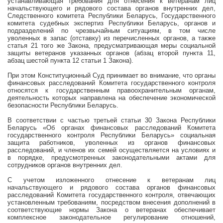
устанавливающая требования для отнесения к ветеранам лиц
начальствующего и рядового состава органов внутренних дел,
Следственного комитета Республики Беларусь, Государственного
комитета судебных экспертиз Республики Беларусь, органов и
подразделений по чрезвычайным ситуациям, в том числе
уволенных в запас (отставку) из перечисленных органов, а также
статья 21 того же Закона, предусматривающая меры социальной
защиты ветеранов указанных органов (абзац второй пункта 11,
абзац шестой пункта 12 статьи 1 Закона).
При этом Конституционный Суд принимает во внимание, что органы
финансовых расследований Комитета государственного контроля
относятся к государственным правоохранительным органам,
деятельность которых направлена на обеспечение экономической
безопасности Республики Беларусь.
В соответствии с частью третьей статьи 30 Закона Республики
Беларусь «Об органах финансовых расследований Комитета
государственного контроля Республики Беларусь» социальная
защита работников, уволенных из органов финансовых
расследований, и членов их семей осуществляется на условиях и
в порядке, предусмотренных законодательными актами для
сотрудников органов внутренних дел.
С учетом изложенного отнесение к ветеранам лиц
начальствующего и рядового состава органов финансовых
расследований Комитета государственного контроля, отвечающих
установленным требованиям, посредством внесения дополнений в
соответствующие нормы Закона о ветеранах обеспечивает
комплексное законодательное регулирование отношений,