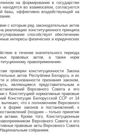
вленном на формирование в государстве
 находятся во взаимосвязи, согласуются
ой базы, эффективно воздействующей на
вание.
твии с которым ряд законодательных актов
на реализацию конституционного принципа
егулирование способствует обеспечению
онные интересы физических и юридических
йствие в течение значительного периода
вных правовых актов, а также норм
нституционному правоприменению.
атам проверки конституционности Закона
тельных актов Республики Беларусь и их
и и обоснованности признания законом,
русь, являющимся представительным и
остановлений Верховного Совета и его
вии с Конституцией нормативные правовые
ний Конституции Белорусской ССР от 14
а вытекает, что к полномочиям Верховного
в в форме законов и постановлений, к
остановлений (позднее – только принятие
и актами. Кроме того, Конституционным
равопреемником Верховного Совета и его
тивные правовые акты Верховного Совета
м Национальным собранием.