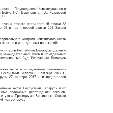
ющего – Председателя Конституционного
Бойко Т.С., Вороновича Т.В., Козыревой
С.П.
 абзаца второго части третьей статьи 22
ьи 98 и части первой статьи 101 Закона
варительного контроля конституционность
ых актов и их отдельных положений».
нституции Республики Беларусь (далее –
у законодательных актов и их отдельных
ституционный Суд Республики Беларусь
льных актов и их отдельных положений»
я Республики Беларусь 2 октября
2017 г
.,
арусь 27 октября
2017 г
. и представлен
тельных актов Республики Беларусь и их
ные положения девятнадцати законов,
ри указа Президиума Верховного Совета
ублики Беларусь.