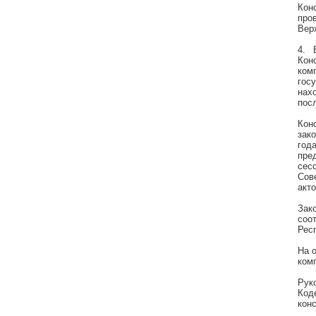
Кон
про
Вер
4. 
Кон
ком
гос
нах
пос
Кон
зак
год
пре
сес
Сов
акто
Зак
соо
Рес
На 
ком
Рук
Код
кон