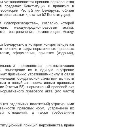
ром устанавливается принцип верховенства
 в пределах Конституции и принятых в
территории Республики Беларусь, обязан
 вторая статьи 7, статья 52 Конституции);
 судопроизводстве», согласно которой
уции, международно-правовым актам,
ме, разграничению компетенции между
и Беларусь», в котором конкретизируется
ся понятие и виды нормативных правовых
овки, оформления, принятия (издания),
ьности применяется систематизация
ов, приведение их в единую внутренне
лежат признанию утратившими силу в связи
и меньшей юридической силы или их части
енным в новый акт нормативным правовым
е (статья 58); нормативный правовой акт
ормативного правового акта (его части)
в (их отдельных положений) утратившими
ванности правовых норм, устранению их
нных отношений, а также требованиям
ституционный принцип верховенства права