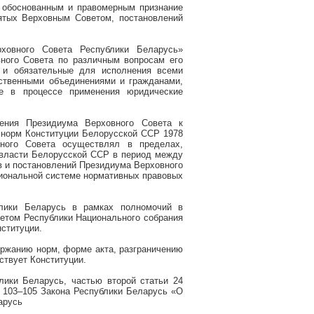
 обоснованным и правомерным признание
ятых Верховным Советом, постановлений
ховного Совета Республики Беларусь»
ного Совета по различным вопросам его
 и обязательные для исполнения всеми
ственными объединениями и гражданами,
е в процессе применения юридические
ления Президиума Верховного Совета к
 норм Конституции Белорусской ССР 1978
вного Совета осуществлял в пределах,
 власти Белорусской ССР в период между
ов и постановлений Президиума Верховного
циональной системе нормативных правовых
блики Беларусь в рамках полномочий в
оветом Республики Национального собрания
нституции.
ержанию норм, форме акта, разграничению
ствует Конституции.
лики Беларусь, частью второй статьи 24
и 103–105 Закона Республики Беларусь «О
арусь