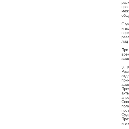
рас
пра
меж
общ
С у
и и
вер
реа
лиц
При
вре
зак
3. 
Рес
отд
при
зак
Пре
акт
апр
Сов
пол
пос
Суд
Пре
и е