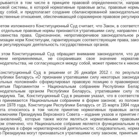
крывается в том числе в принципе правовой определенности, напра
вовой системы, в которой нормативные правовые акты, правовые нормы
ду собой, и предполагает создание сбалансированной законодательн
ественные отношения, обеспечивающей соразмерное правовое регулиро
четом изложенного Конституционный Суд считает, что Закон, в соответс
х отдельные правовые нормы признаются утратившими силу, направлен 
ховенства права. Однозначное, непротиворечивое законодательное р
лизации норм Конституции, гарантирующих соответствующие права, зак
 и регулирующих деятельность государственных органов.
 этом Конституционный Суд обращает внимание законодателя, что де
мени неприменяемых, не сохранивших свое значение нормати
онодательства, не согласующихся между собой, может привести к неко
Конституционный Суд в решении от 26 декабря
2012 г
. по результ
публики Беларусь «О признании утратившими силу некоторых законода
ельных положений» сформулировал правовую позицию о правомерност
нятым Парламентом – Национальным собранием Республики Бела
онодательным органом Республики Беларусь, утратившими силу п
зидиума. Так, Конституционный Суд в решении указал, что в соответст
ы принимаются Национальным собранием в форме законов; из положе
еля 1978 года, Конституции Республики Беларусь от 15 марта 1994 год
ета относилось в том числе принятие нормативных правовых акто
номочиям Президиума Верховного Совета – издание указов и принятие п
тановлений), которые также могли являться нормативными правовым
ом отмечено, что Национальное собрание является функциональным п
зидиума в сфере нормотворческой деятельности; следовательно, норма
го Президиума могут признаваться утратившими силу законом, приняты