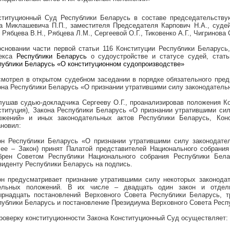
ституционный Суд Республики Беларусь в составе председательству
а Миклашевича П.П., заместителя Председателя Карпович Н.А., судей 
, Рябцева В.Н., Рябцева Л.М., Сергеевой О.Г., Тиковенко А.Г., Чигринова 
основании части первой статьи 116 Конституции Республики Беларусь,
екса
Республики Беларусь
о судоустройстве и статусе судей, стат
публики Беларусь «О конституционном судопроизводстве»
смотрел в открытом судебном заседании в порядке обязательного пред
она Республики Беларусь «О признании утратившими силу законодательн
лушав судью-докладчика Сергееву О.Г., проанализировав положения Ко
ституция), Закона Республики Беларусь «О признании утратившими сил
ожений» и иных законодательных актов Республики Беларусь, Кон
ановил:
он Республики Беларусь «О признании утратившими силу законодате
лее – Закон) принят Палатой представителей Национального собрани
брен Советом Республики Национального собрания Республики Бел
зиденту Республики Беларусь на подпись.
он предусматривает признание утратившими силу некоторых законода
ельных положений. В их числе – двадцать один закон и отдель
ырнадцать постановлений Верховного Совета Республики Беларусь, т
публики Беларусь и постановление Президиума Верховного Совета Респ
Проверку конституционности Закона Конституционный Суд осуществляет: