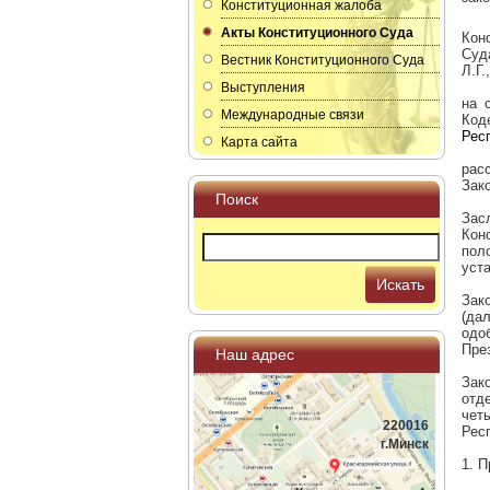
Конституционная жалоба
Акты Конституционного Суда
Кон
Суд
Вестник Конституционного Суда
Л.Г.
Выступления
на 
Международные связи
Код
Рес
Карта сайта
рас
Зак
Поиск
Зас
Кон
пол
уст
Искать
Зак
(да
одо
Пре
Наш адрес
Зак
отд
чет
220016
Рес
г.Минск
1. 