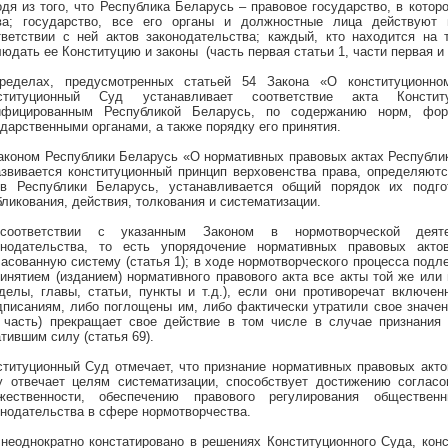
одя из того, что Республика Беларусь – правовое государство, в кото
ва; государство, все его органы и должностные лица действуют
тветствии с ней актов законодательства; каждый, кто находится на 
людать ее Конституцию и законы
(часть первая статьи 1, части первая и
ределах, предусмотренных статьей 54 Закона «О конституционном
ституционный Суд устанавливает соответствие акта Констит
ифицированным Республикой Беларусь, по содержанию норм, фор
ударственными органами, а также порядку его принятия.
Законом Республики Беларусь «О нормативных правовых актах Республик
азвивается конституционный принцип верховенства права, определяют
ов Республики Беларусь, устанавливается общий порядок их подгот
бликования, действия, толкования и систематизации.
оответствии с указанным Законом в нормотворческой деятел
онодательства, то есть упорядочение нормативных правовых акт
ласованную систему (статья 1); в ходе нормотворческого процесса под
ринятием (изданием) нормативного правового акта все акты той же ил
зделы, главы, статьи, пункты и т.д.), если они противоречат включ
дписаниям, либо поглощены им, либо фактически утратили свое значени
о часть) прекращает свое действие в том числе в случае признания н
тившим силу (статья 69).
ституционный Суд отмечает, что признание нормативных правовых акто
у отвечает целям систематизации, способствует достижению согласо
жественности, обеспечению правового регулирования обществе
онодательства в сфере нормотворчества.
 неоднократно констатировано в решениях Конституционного Суда, кон