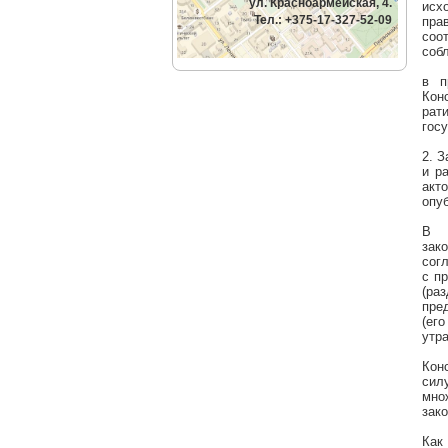
ул. Красноармейская, 4.
исх
Тел.: +375-17-327-52-09
пра
соо
соб
в п
Кон
рат
гос
2. 
и р
акт
опу
В с
зак
сог
с п
(ра
пре
(ег
утра
Кон
сил
мно
зак
Как