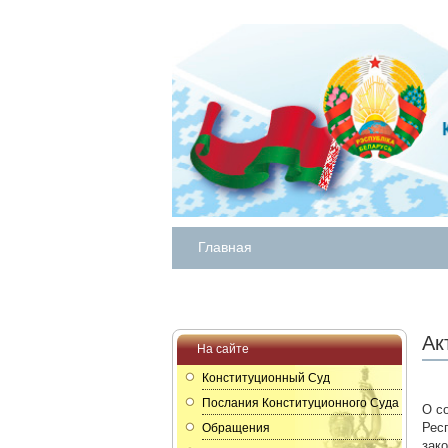
Главная
Ак
На сайте
Конституционный Суд
Послания Конституционного Суда
О с
Рес
Обращения
зак