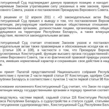
ституционный Суд подтверждает данную правовую позицию и находит
веряемым Законом утратившими силу указанных в нем законов, прин
ховного Совета, указов и постановления Президиума Верховного Совета.
В решении от 12 апреля
2011 г
. «О законодательных актах Вер
ституционный Суд пришел к выводу о том, что постановления Верхов
петенции, регулирующие наиболее важные общественные отношения
ударственными органами, должностными лицами, организациями, обще
одящимися на территории Республики Беларусь, а также влекущи
ледствия, являются законодательными актами.
ституционный Суд считает отнесение Законом указов и постанов
онодательным актам также правомерным и обоснованным исходя как из
а (статьи 106 и 108), в частности о том, что Президиум Верхо
дусмотренных Конституцией, функции высшего органа государственной
сиями Верховного Совета, так и из фактической правовой природы указ
ета, имевших нормативный характер и сохранивших свое действие в на
в.
он принят Палатой представителей Национального собрания Респу
тветствии с пунктом 2 части первой статьи 97 Конституции, одобрен С
публики Беларусь в соответствии с пунктом 1 части первой статьи 98 Ко
основании изложенного Конституционный Суд считает, что Закон по сод
петенции между государственными органами и порядку принятия соответ
оводствуясь частями первой, седьмой статьи 116 Конституции Респуб
екса Республики Беларусь о судоустройстве и статусе судей, статьям
ституционном судопроизводстве», Конституционный Суд Республики Бел