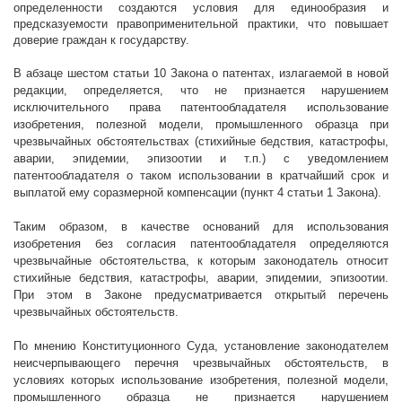
определенности создаются условия для единообразия и
предсказуемости правоприменительной практики, что повышает
доверие граждан к государству.
В абзаце шестом статьи 10
Закона о патентах, излагаемой в новой
редакции, определяется, что н
е признается нарушением
исключительного права патентообладателя использование
изобретения, полезной модели, промышленного образца при
чрезвычайных обстоятельствах (стихийные бедствия, катастрофы,
аварии, эпидемии, эпизоотии и т.п.) с уведомлением
патентообладателя о таком использовании в кратчайший срок и
выплатой ему соразмерной компенсации (пункт 4 статьи 1 Закона).
Таким образом, в качестве оснований для использования
изобретения без согласия патентообладателя
определяются
чрезвычайные обстоятельства, к которым законодатель относит
стихийные бедствия, катастрофы, аварии, эпидемии, эпизоотии.
При этом в Законе предусматривается открытый перечень
чрезвычайных обстоятельств.
По мнению Конституционного Суда, установление законодателем
неисчерпывающего перечня чрезвычайных обстоятельств, в
условиях которых использование изобретения, полезной модели,
промышленного образца
н
е признается нарушением