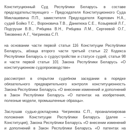
Конституционный Суд Республики Беларусь в составе
председательствующего – Председателя Конституционного Суда
Миклашевича П.П., заместителя Председателя Карпович Н.А.,
судей Бойко Т.С., Вороновича Т.В., Данилюка С.Е., Козыревой Л.Г.,
Подгруши
В.В., Рябцева В.Н., Рябцева Л.М., Сергеевой О.Г.,
Тиковенко
А.Г., Чигринова С.П.
на основании части первой статьи 116 Конституции Республики
Беларусь, абзаца второго части третьей статьи 22 Кодекса
Республики Беларусь о судоустройстве и статусе судей, статьи 98
и части первой статьи 101
Закона Республики Беларусь
«О
конституционном судопроизводстве»
рассмотрел в открытом судебном заседании в порядке
обязательного предварительного контроля конституционность
Закона Республики Беларусь «О
внесении изменений и дополнений
в Закон Республики Беларусь «О патентах на изобретения,
полезные модели, промышленные образцы»
.
Заслушав судью-докладчика Чигринова С.П., проанализировав
положения Конституции Республики Беларусь (далее –
Конституция), Закона Республики Беларусь «О
внесении изменений
и дополнений в Закон Республики Беларусь «О патентах на