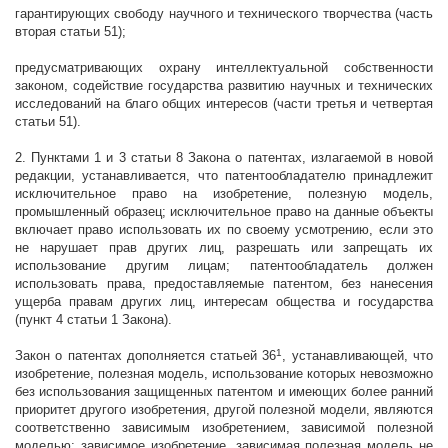
гарантирующих свободу научного и технического творчества (часть
вторая статьи 51);
предусматривающих охрану интеллектуальной собственности
законом, содействие государства развитию научных и технических
исследований на благо общих интересов (части третья и четвертая
статьи
51).
2. Пунктами 1 и 3 статьи 8 Закона о патентах, излагаемой в новой
редакции, устанавливается, что патентообладателю принадлежит
исключительное право на
изобретение, полезную модель,
промышленный образец; исключительное право на данные объекты
включает право использовать их по своему усмотрению, если это
не нарушает прав других лиц, разрешать или запрещать их
использование другим лицам; патентообладатель должен
использовать права, предоставляемые патентом, без нанесения
ущерба правам других лиц, интересам общества и государства
(пункт 4 статьи 1 Закона)
.
1
Закон о патентах дополняется статьей 36
,
устанавливающей, что
и
зобретение, полезная модель, использование которых невозможно
без использования защищенных патентом и имеющих более ранний
приоритет другого изобретения, другой полезной модели, являются
соответственно зависимым изобретением, зависимой полезной
моделью; зависимое изобретение, зависимая полезная модель не