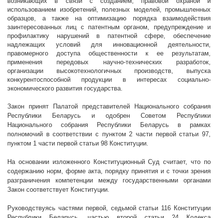
возникающих в связи с созданием, правовой охраной и
использованием изобретений, полезных моделей, промышленных
образцов, а также на оптимизацию
порядка взаимодействия
заинтересованных лиц с патентным органом, предупреждение и
профилактику нарушений в патентной сфере
, обеспечение
надлежащих условий для инновационной деятельности,
правомерного доступа общественности к ее результатам,
применения передовых научно-технических разработок,
организации высокотехнологичных производств, выпуска
конкурентоспособной продукции в интересах социально-
экономического развития государства
.
Закон
принят Палатой представителей Национального собрания
Республики Беларусь и одобрен Советом Республики
Национального собрания Республики Беларусь в рамках
полномочий в соответствии с пунктом 2 части первой статьи 97,
пунктом 1 части первой статьи 98
Конституции
.
На основании изложенного Конституционный Суд считает, что по
содержанию норм, форме акта, порядку принятия и с точки зрения
разграничения компетенции между государственными органами
Закон соответствует Конституции.
Руководствуясь частями первой, седьмой статьи 116 Конституции
Республики Беларусь, частью второй статьи 24 Кодекса