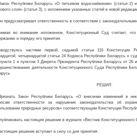
 Закон Республики Беларусь «О питьевом водоснабжении» (статья 2) 
ового слоя» (статья 3), с изложением указанных статей в новой редакци
он предусматривает ответственность в соответствии с законодательным
нимая во внимание изложенное, Конституционный Суд считает, что
ержанию и порядку его принятия.
оводствуясь частями первой, седьмой статьи 116 Конституции Р
надцатой, четырнадцатой статьи 24 Кодекса Республики Беларусь о суд
 пункта 1 и пунктом 3 Декрета Президента Республики Беларусь от 26
ершенствованию деятельности Конституционного Суда Республики Бел
арусь
РЕШИЛ:
Признать Закон Республики Беларусь «О внесении изменений в нек
росам ответственности за нарушение законодательства об охр
ользовании природных ресурсов» соответствующим Конституции Респуб
Опубликовать настоящее решение в журнале «Вестник Конституционного 
Настоящее решение вступает в силу со дня принятия.