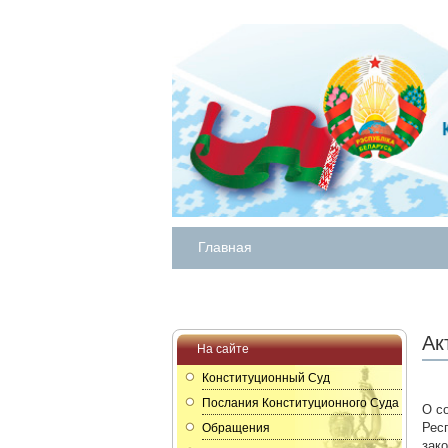
Главная
Ак
На сайте
Конституционный Суд
Послания Конституционного Суда
О с
Рес
Обращения
зак