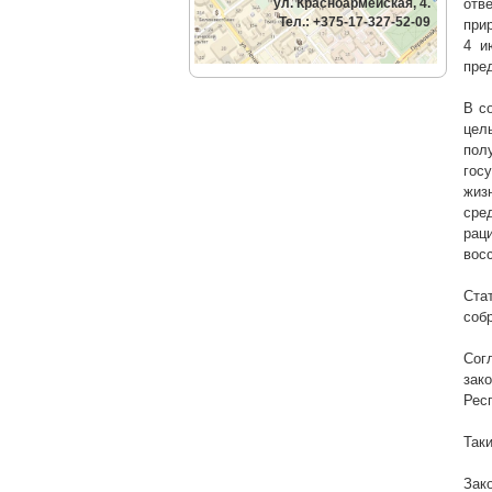
ул. Красноармейская, 4.
отв
Тел.: +375-17-327-52-09
при
4 
пре
В с
цел
пол
гос
жиз
сре
рац
вос
Ста
соб
Сог
зак
Рес
Так
Зак