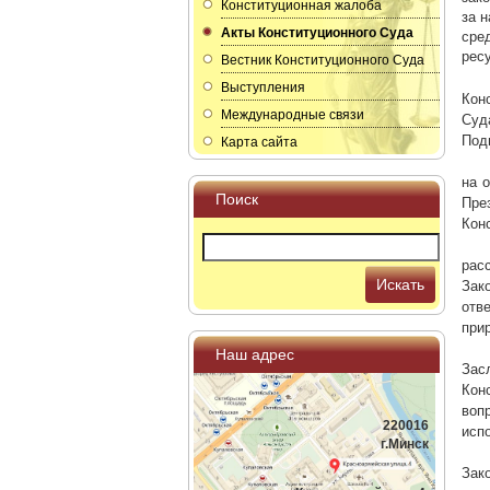
Конституционная жалоба
за 
Акты Конституционного Суда
сре
рес
Вестник Конституционного Суда
Выступления
Кон
Международные связи
Суд
Подг
Карта сайта
на 
Поиск
Пре
Кон
рас
Искать
Зак
отв
при
Наш адрес
Зас
Кон
воп
220016
исп
г.Минск
Зак