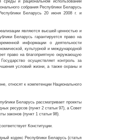
й среды и рациональном использовании
ионального собрания Республики Беларусь
 Республики Беларусь 20 июня
2008 г
. и
х реализации являются высшей ценностью и
ублики Беларусь гарантируется право на
евременной информации о деятельности
ономической, культурной и международной
меет право на благоприятную окружающую
 Государство осуществляет контроль за
чшения условий жизни, а также охраны и
оне, относят к компетенции Национального
публики Беларусь рассматривает проекты
ых ресурсов (пункт 2 статьи 97), а Совет
ы законов (пункт 1 статьи 98).
соответствует Конституции.
ный кодекс Республики Беларусь (статья