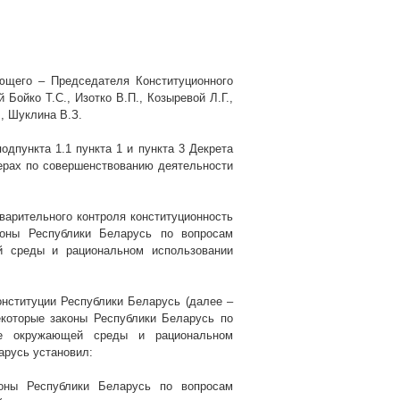
ющего – Председателя Конституционного
Бойко Т.С., Изотко В.П., Козыревой Л.Г.,
., Шуклина
В.З.
одпункта 1.1 пункта 1 и пункта 3 Декрета
ерах по совершенствованию деятельности
варительного контроля конституционность
коны Республики Беларусь по вопросам
й среды и рациональном использовании
нституции Республики Беларусь (далее –
екоторые законы Республики Беларусь по
ане окружающей среды и рациональном
арусь установил:
оны Республики Беларусь по вопросам