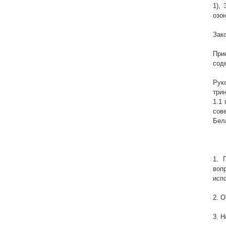
1),
озон
Зак
При
сод
Рук
три
1.1
сов
Бел
1. 
воп
исп
2. 
3. 