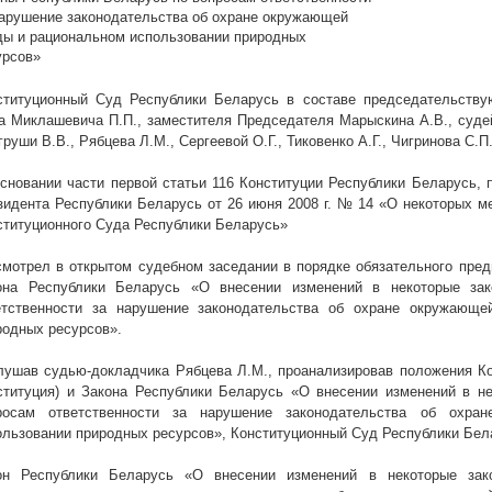
нарушение законодательства об охране окружающей
ды и рациональном использовании природных
урсов»
ституционный Суд Республики Беларусь в составе председательству
а Миклашевича П.П., заместителя Председателя Марыскина А.В., судей 
руши В.В., Рябцева Л.М., Сергеевой О.Г., Тиковенко А.Г., Чигринова С.П
основании части первой статьи 116 Конституции Республики Беларусь, п
зидента Республики Беларусь от 26 июня
2008 г
. № 14 «О некоторых м
ституционного Суда Республики Беларусь»
смотрел в открытом судебном заседании в порядке обязательного пред
она Республики Беларусь «О внесении изменений в некоторые за
етственности за нарушение законодательства об охране окружающе
родных ресурсов».
лушав судью-докладчика Рябцева Л.М., проанализировав положения Ко
ституция) и Закона Республики Беларусь «О внесении изменений в н
росам ответственности за нарушение законодательства об охр
ользовании природных ресурсов», Конституционный Суд Республики Бел
он Республики Беларусь «О внесении изменений в некоторые зак