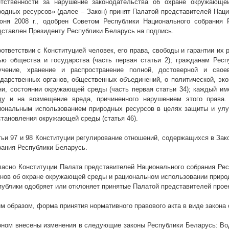
етственности за нарушение законодательства об охране окружающе
родных ресурсов» (далее – Закон) принят Палатой представителей Нац
июня
2008 г
., одобрен Советом Республики Национального собрания
дставлен Президенту Республики Беларусь на подпись.
оответствии с Конституцией человек, его права, свободы и гарантии и
ью общества и государства (часть первая статьи 2); гражданам Респ
учение, хранение и распространение полной, достоверной и сво
ударственных органов, общественных объединений, о политической, эк
ни, состоянии окружающей среды (часть первая статьи 34); каждый и
ду и на возмещение вреда, причиненного нарушением этого права.
иональным использованием природных ресурсов в целях защиты и улу
становления окружающей среды (статья 46).
тьи 97 и 98 Конституции регулирование отношений, содержащихся в Зак
рания Республики Беларусь.
ласно Конституции Палата представителей Национального собрания Рес
онов об охране окружающей среды и рациональном использовании природн
публики одобряет или отклоняет принятые Палатой представителей проект
им образом, форма принятия нормативного правового акта в виде закона 
оном внесены изменения в следующие законы Республики Беларусь: Вод