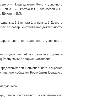
ющего – Председателя Конституционного
Бойко Т.С., Изотко В.П., Козыревой Л.Г.,
., Шуклина
В.З.
одпункта 1.1 пункта 1 и пункта 3 Декрета
ерах по совершенствованию деятельности
варительного контроля конституционность
онституции Республики Беларусь (далее –
уд Республики Беларусь установил:
 представителей Национального собрания
онального собрания Республики Беларусь
следующего.
оды, леса составляют исключительную