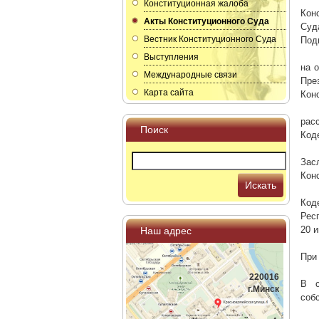
Конституционная жалоба
Кон
Акты Конституционного Суда
Суд
Вестник Конституционного Суда
Подг
Выступления
на 
Международные связи
Пре
Карта сайта
Кон
рас
Поиск
Код
Зас
Кон
Искать
Код
Рес
20 
Наш адрес
При
220016
В с
г.Минск
соб