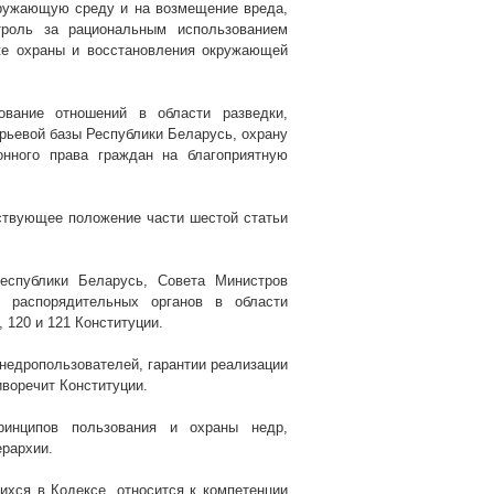
кружающую среду и на возмещение вреда,
троль за рациональным использованием
же охраны и восстановления окружающей
ование отношений в области разведки,
рьевой базы Республики Беларусь, охрану
онного права граждан на благоприятную
тствующее положение части шестой статьи
еспублики Беларусь, Совета Министров
и распорядительных органов в области
 120 и 121 Конституции.
 недропользователей, гарантии реализации
иворечит Конституции.
ринципов пользования и охраны недр,
ерархии.
ихся в Кодексе, относится к компетенции