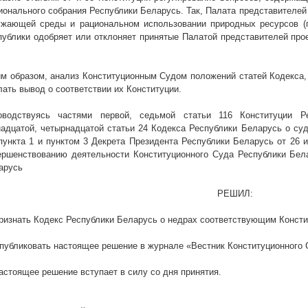
ионального собрания Республики Беларусь. Так, Палата представителей
ужающей среды и рациональном использовании природных ресурсов (пу
публики одобряет или отклоняет принятые Палатой представителей прое
им образом, анализ Конституционным Судом положений статей Кодекса,
лать вывод о соответствии их Конституции.
оводствуясь частями первой, седьмой
статьи 116 Конституции Р
надцатой, четырнадцатой статьи 24 Кодекса Республики Беларусь о суд
 пункта 1 и пунктом 3
Декрета Президента Республики Беларусь от 26
ершенствованию деятельности Конституционного Суда Республики Бел
арусь
РЕШИЛ:
Признать Кодекс Республики Беларусь о недрах соответствующим Консти
Опубликовать настоящее решение в журнале «
Вестник Конституционного
Настоящее решение вступает в силу со дня принятия.