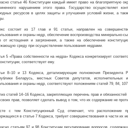
ласно статье 46 Конституции каждый имеет право на благоприятную о
чиненного нарушением этого права. Государство осуществляет кон
родных ресурсов в целях защиты и улучшения условий жизни, а так
ды.
екс состоит из 17 глав и 91 статьи, направлен на совершенств
ользования и охраны недр, обеспечение воспроизводства минерально-сы
р от истощения и загрязнения, а также на обеспечение конституци
ужающую среду при осуществлении пользования недрами.
тья 5 «Права собственности на недра» Кодекса конкретизирует соотве
онституции, соответствует ему.
тьи 8–10 и 13 Кодекса, детализирующие полномочия Президента Р
публики Беларусь, местных Советов депутатов, исполнительных 
льзования и охраны недр, соответствуют положениям статей 79, 84, 107,
лиз статей 14–16 Кодекса, закрепляющих перечень прав и обязанностей
 своих прав, позволяет сделать вывод о том, что их содержание не прот
сте с тем Конституционный Суд отмечает, что расположение п
ержащихся в статье 7 Кодекса, требует совершенствования в части их и
ласно статьям 97 и 98 Конституции регулирование вопросов, содержащ