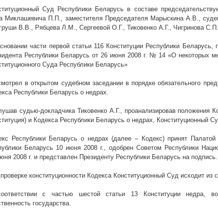
ституционный Суд Республики Беларусь в составе председательству
а Миклашевича П.П., заместителя Председателя Марыскина А.В., судей 
руши В.В., Рябцева Л.М., Сергеевой О.Г., Тиковенко А.Г., Чигринова С.П
основании части первой статьи 116 Конституции Республики Беларусь, п
зидента Республики Беларусь от 26 июня
2008 г
. № 14 «О некоторых м
ституционного Суда Республики Беларусь»
смотрел в открытом судебном заседании в порядке обязательного пред
екса Республики Беларусь о недрах.
лушав судью-докладчика Тиковенко А.Г., проанализировав положения К
ституция) и Кодекса Республики Беларусь о недрах, Конституционный С
екс Республики Беларусь о недрах (далее – Кодекс) принят Палатой
публики Беларусь 10 июня
2008 г
., одобрен Советом Республики Наци
июня
2008 г
. и представлен Президенту Республики Беларусь на подпись.
 проверке конституционности Кодекса Конституционный Суд исходит из 
оответствии с частью шестой статьи 13 Конституции недра, в
ственность государства.