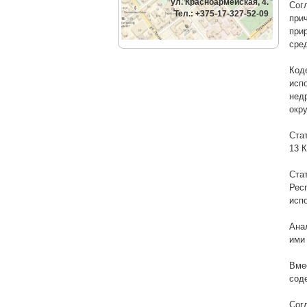
ул. Красноармейская, 4.
Сог
Тел.: +375-17-327-52-09
при
при
сре
Код
исп
нед
окр
Ста
13 К
Ста
Рес
испо
Ана
ими
Вме
сод
Сог