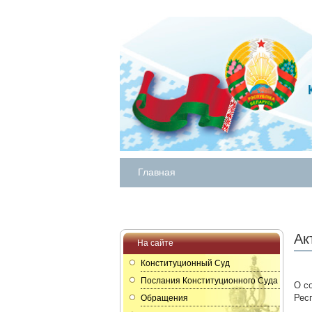
Главная
Ак
На сайте
Конституционный Суд
Послания Конституционного Суда
О с
Рес
Обращения