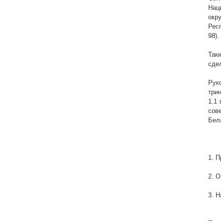
Нац
окр
Рес
98).
Так
сде
Рук
три
1.1
сов
Бел
1. 
2. 
3. 