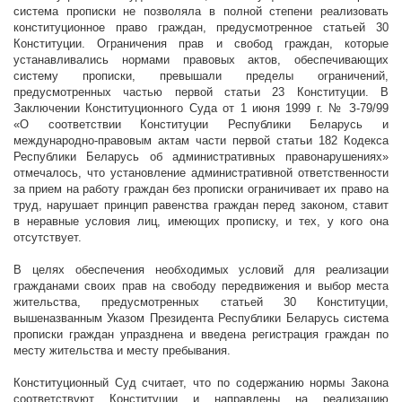
система прописки не позволяла в полной степени реализовать
конституционное право граждан, предусмотренное статьей 30
Конституции. Ограничения прав и свобод граждан, которые
устанавливались нормами правовых актов, обеспечивающих
систему прописки, превышали пределы ограничений,
предусмотренных частью первой статьи 23 Конституции. В
Заключении Конституционного Суда от 1 июня
1999 г
. № З-79/99
«О соответствии Конституции Республики Беларусь и
международно-правовым актам части первой статьи 182 Кодекса
Республики Беларусь об административных правонарушениях»
отмечалось, что установление административной ответственности
за прием на работу граждан без прописки ограничивает их право на
труд, нарушает принцип равенства граждан перед законом, ставит
в неравные условия лиц, имеющих прописку, и тех, у кого она
отсутствует.
В целях обеспечения необходимых условий для реализации
гражданами своих прав на свободу передвижения и выбор места
жительства, предусмотренных статьей 30 Конституции,
вышеназванным Указом Президента Республики Беларусь система
прописки граждан упразднена и введена регистрация граждан по
месту жительства и месту пребывания.
Конституционный Суд считает, что по содержанию нормы Закона
соответствуют Конституции и направлены на реализацию