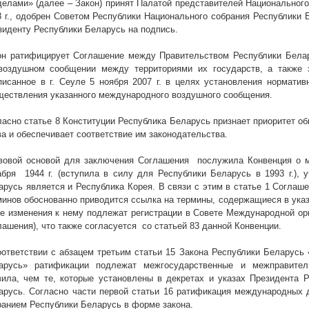
делами» (далее – Закон) принят Палатой представителей Национального
 г
., одобрен Советом Республики Национального собрания Республики 
зиденту Республики Беларусь на подпись.
он ратифицирует Соглашение между Правительством Республики Белар
оздушном сообщении между территориями их государств, а также з
писанное в г. Сеуле 5 ноября
2007 г
. в целях установления норматив
ществления указанного международного воздушного сообщения.
ласно статье 8 Конституции Республика Беларусь признает приоритет 
ва и обеспечивает соответствие им законодательства.
вовой основой для заключения Соглашения
послужила Конвенция о 
абря
1944 г
. (вступила в силу для Республики Беларусь в
1993 г
.),
арусь является и Республика Корея. В связи с этим в статье 1 Соглаш
минов обоснованно приводится ссылка на термины, содержащиеся в указ
се изменения к нему подлежат регистрации в Совете Международной орг
лашения), что также согласуется
со статьей 83 данной Конвенции.
оответствии с абзацем третьим статьи 15 Закона Республики Беларусь
арусь» ратификации подлежат межгосударственные и межправител
вила, чем те, которые установлены в декретах и указах Президента Р
арусь. Согласно части первой статьи 16 ратификация международных
ранием Республики Беларусь в форме закона.