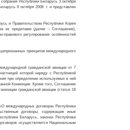
 собрания Республики Беларусь 3 октября
Беларусь 9 октября 2008
г. и представлен
усь и Правительством Республики Корея
а их пределами (далее – Соглашение),
но-правового регулирования особенностей
общепризнанных принципов международного
международной гражданской авиации от 7
 участницей которой наряду с Республикой
ения при определении используемых в ней
анной Конвенции. Кроме того, Соглашение
анизации гражданской авиации (статья 18
 «О международных договорах Республики
ьственные договоры, содержащие иные
еспублики Беларусь, законах Республики
 договоров осуществляется Национальным