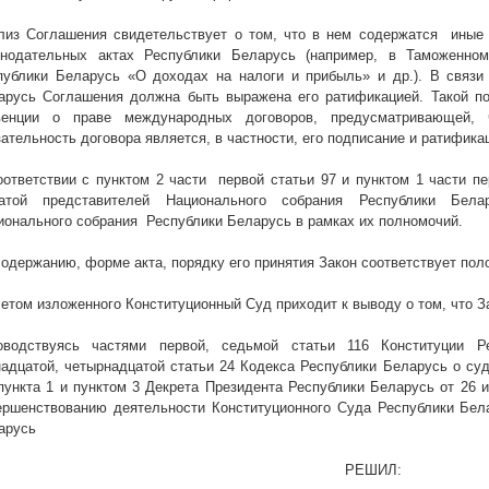
лиз Соглашения свидетельствует о том, что в нем содержатся
иные 
онодательных актах Республики Беларусь (например, в Таможенном
публики Беларусь «О доходах на налоги и прибыль» и др.). В связи
арусь Соглашения должна быть выражена его ратификацией. Такой по
венции о праве международных договоров, предусматривающей,
зательность договора является, в частности, его подписание и ратифика
оответствии с пунктом 2 части
первой статьи 97 и пунктом 1 части п
атой представителей Национального собрания Республики Бел
ионального собрания
Республики Беларусь в рамках их полномочий.
содержанию, форме акта, порядку его принятия Закон соответствует пол
четом изложенного Конституционный Суд приходит к выводу о том, что З
оводствуясь частями первой, седьмой статьи 116 Конституции Р
надцатой, четырнадцатой статьи 24 Кодекса Республики Беларусь о суд
 пункта 1 и пунктом 3 Декрета Президента Республики Беларусь от 26
ершенствованию деятельности Конституционного Суда Республики Бел
арусь
РЕШИЛ: