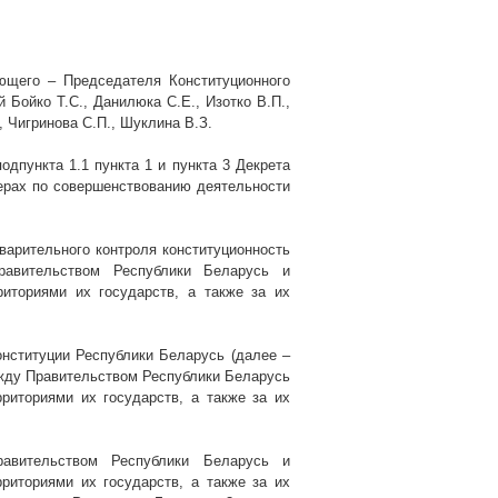
ющего – Председателя Конституционного
Бойко Т.С., Данилюка С.Е., Изотко В.П.,
., Чигринова С.П., Шуклина
В.З.
одпункта 1.1 пункта 1 и пункта 3 Декрета
ерах по совершенствованию деятельности
варительного контроля конституционность
авительством Республики Беларусь и
ториями их государств, а также за их
нституции Республики Беларусь (далее –
жду Правительством Республики Беларусь
иториями их государств, а также за их
авительством Республики Беларусь и
ториями их государств, а также за их