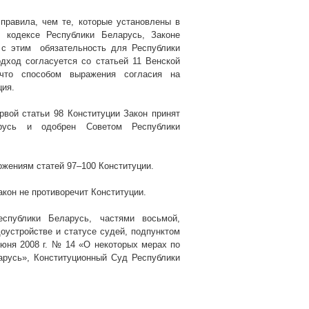
правила, чем те, которые установлены в
 кодексе Республики Беларусь, Законе
 с этим
обязательность для Республики
дход согласуется со статьей 11 Венской
 что способом выражения согласия на
ция.
ервой статьи 98 Конституции Закон принят
арусь и одобрен Советом Республики
ожениям статей 97–100 Конституции.
акон не противоречит Конституции.
еспублики Беларусь, частями восьмой,
оустройстве и статусе судей, подпунктом
 июня
2008 г
. № 14 «О некоторых мерах по
арусь», Конституционный Суд Республики