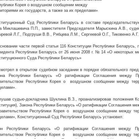
публики Корея о воздушном сообщении между
риториями их государств, а также за их пределами»
ституционный Суд Республики Беларусь в составе председательству
а Миклашевича П.П., заместителя Председателя Марыскина А.В., судей 
ревой Л.Г., Подгруши В.В., Рябцева Л.М., Сергеевой О.Г., Тиковенко А.Г
основании части первой статьи 116 Конституции Республики Беларусь, п
зидента Республики Беларусь от 26 июня
2008 г
. № 14 «О некоторых м
ституционного Суда Республики Беларусь»
смотрел в открытом судебном заседании в порядке обязательного пред
она Республики Беларусь «О ратификации Соглашения между Пр
вительством Республики Корея о воздушном сообщении между терри
делами».
лушав судью-докладчика Шуклина В.З., проанализировав положения Ко
ституция), Закона Республики Беларусь «О ратификации Соглашения ме
равительством Республики Корея о воздушном сообщении между терр
делами», Конституционный Суд Республики Беларусь установил:
он Республики Беларусь «О ратификации Соглашения между Пр
вительством Республики Корея о воздушном сообщении между терри