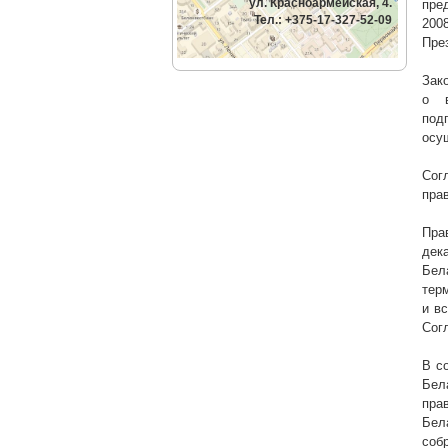
ул. Красноармейская, 4.
пре
Тел.: +375-17-327-52-09
2008
Пре
Зак
о в
под
осу
Сог
пра
Пра
дек
Бел
тер
и в
Сог
В с
Бел
пра
Бел
соб