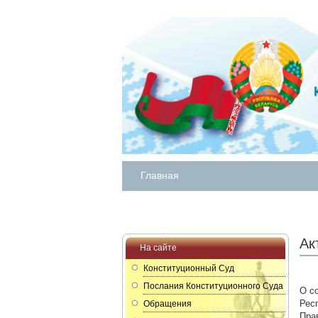
Главная
Ак
На сайте
Конституционный Суд
Послания Конституционного Суда
О с
Рес
Обращения
Пра