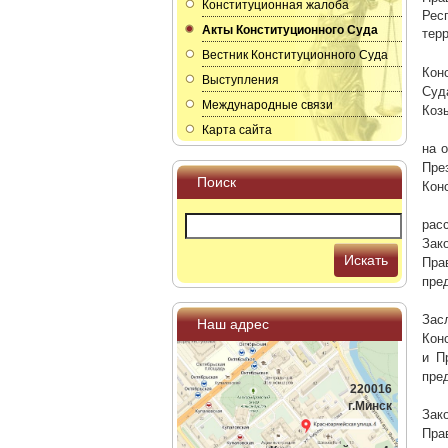
Конституционная жалоба
Рес
Акты Конституционного Суда
тер
Вестник Конституционного Суда
Кон
Выступления
Суд
Международные связи
Козы
Карта сайта
на 
Пре
Поиск
Кон
рас
Зак
Искать
Пра
пре
Зас
Наш адрес
Кон
и П
пре
220016
г.Минск
Зак
Пра