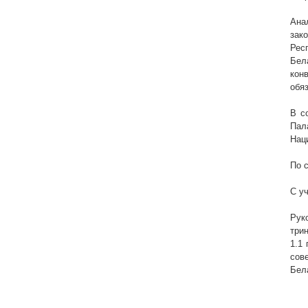
Ана
зак
Рес
Бел
кон
обя
В с
Пал
Нац
По 
С у
Рук
три
1.1
сов
Бел