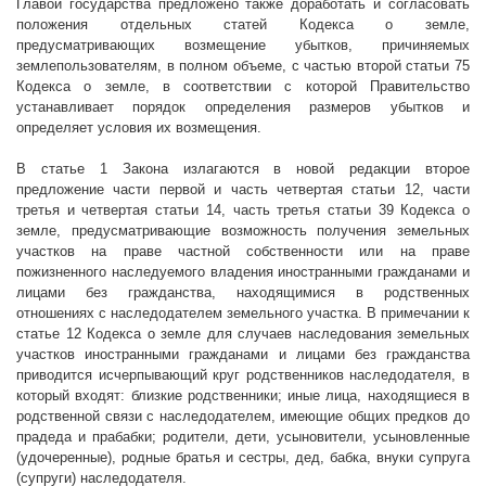
Главой государства предложено также доработать и согласовать
положения отдельных статей Кодекса о земле,
предусматривающих возмещение убытков, причиняемых
землепользователям, в полном объеме, с частью второй статьи 75
Кодекса о земле, в соответствии с которой Правительство
устанавливает порядок определения размеров убытков и
определяет условия их возмещения.
В статье 1 Закона излагаются в новой редакции второе
предложение части первой и часть четвертая статьи 12, части
третья и четвертая статьи 14, часть третья статьи 39 Кодекса о
земле, предусматривающие возможность получения земельных
участков на праве частной собственности или на праве
пожизненного наследуемого владения иностранными гражданами и
лицами без гражданства, находящимися в родственных
отношениях с наследодателем земельного участка. В примечании к
статье 12 Кодекса о земле для случаев наследования земельных
участков иностранными гражданами и лицами без гражданства
приводится исчерпывающий круг родственников наследодателя, в
который входят: близкие родственники; иные лица, находящиеся в
родственной связи с наследодателем, имеющие общих предков до
прадеда и прабабки; родители, дети, усыновители, усыновленные
(удочеренные), родные братья и сестры, дед, бабка, внуки супруга
(супруги) наследодателя.