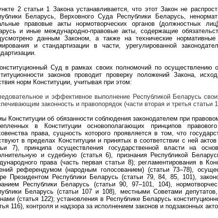
ункте 2 статьи 1 Закона устанавливается, что этот Закон не распрос
публики Беларусь, Верховного Суда Республики Беларусь, ненормат
альные правовые акты нормотворческих органов (должностных лиц
арусь и иные международно-правовые акты, содержащие обязательс
дусмотрено данным Законом, а также на технические нормативные 
мирования и стандартизации в части, урегулированной законодате
ндартизации.
Конституционный Суд в рамках своих полномочий по осуществлению о
ституционности законов проводит проверку положений Закона, исход
ствия норм Конституции, учитывая при этом:
ледовательное и эффективное выполнение Республикой Беларусь свои
спечивающим законность и правопорядок (части вторая и третья статьи 1
мы Конституции об обязанности соблюдения законодателем при правово
репленных в Конституции основополагающих принципов правового
ховенства права, сущность которого проявляется в том, что государс
ствуют в пределах Конституции и принятых в соответствии с ней актов
тьи 7), принципа осуществления государственной власти на осно
олнительную и судебную (статья 6), признания Республикой Беларус
дународного права (часть первая статьи 8); регламентирования в Кон
ений референдумом (народным голосованием) (статьи 73–78), осуще
ре Президентом Республики Беларусь (статьи 79, 84, 85, 101), зак
ранием Республики Беларусь (статьи 90, 97–101, 104), нормотворче
публики Беларусь (статьи 107 и 108), местными Советами депутатов
анами (статья 122); установления в Республике Беларусь конституцион
тья 116), контроля и надзора за исполнением законов и подзаконных актов