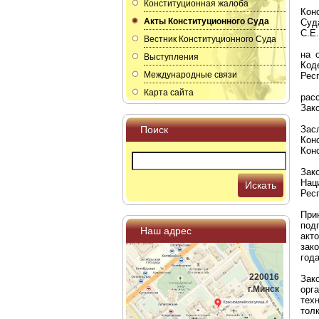
Конституционная жалоба
Кон
Акты Конституционного Суда
Суд
С.Е.
Вестник Конституционного Суда
на 
Выступления
Код
Международные связи
Рес
Карта сайта
рас
Зак
Поиск
Зас
Кон
Кон
Зак
Нац
Искать
Рес
При
под
Наш адрес
акт
зак
год
220016
Зак
г.Минск
орг
тех
тол