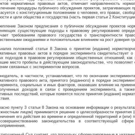
ектов нормативных правовых актов, отмечает направленность норма
спечение процедуры публичного обсуждения проектов, затрагивающих пр
ласуется с конституционным положением о человеке, его правах, свобо
ости и цели общества и государства (часть первая статьи 2 Конституции
репление Законом предписания о публичном обсуждении проектов нор
еняющих существующие подходы к правовому регулированию опреде
ечает требованиям правового государства о транспарентности право
ественными ожиданиями и положительным влиянием на рост доверия граж
Анализ положений статьи 8 Закона о принятии (издании) нормотворч
мативных правовых актов в порядке эксперимента свидетельствует о
ых подходов в правовом регулировании общественных отношений, как
вшие место пробелы в действующем законодательстве, что позволяет 
ении связанных с экспериментом вопросов.
онодатель, в частности, устанавливает, что по окончании эксперимент
мативного правового акта, принятого (изданного) в порядке экспериме
перимента, социальных и иных факторов, оказавших влияние на примене
олученных доходов в связи с проведением эксперимента, а также
ативных последствий, которые появятся после принятия (издания) нормат
ствия.
ласно пункту 3 статьи 8 Закона на основании информации о результат
лжностным лицом) принимается решение о целесообразности принятия (и
аничения его действия во времени и определенной территорией и (или)
совершенствованию законодательства в соответствующей сфере
воприменения.
ституционный Суд считает, что поскольку сформулированные в указанн