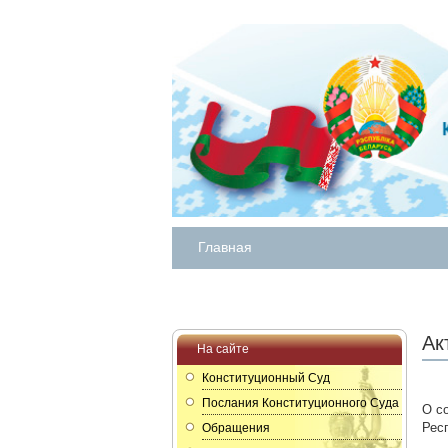
Главная
Ак
На сайте
Конституционный Суд
Послания Конституционного Суда
О с
Рес
Обращения