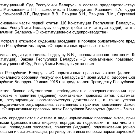
ституционный Суд Республики Беларусь в составе председательству
а Миклашевича П.П., заместителя Председателя Карпович Н.А., судей
, Козыревой Л.Г., Подгруши В.В., Рябцева В.Н., Рябцева Л.М., Сергеевой 
основании части первой статьи 116 Конституции Республики Беларусь,
екса Республики Беларусь о судоустройстве и статусе судей, стать
публики Беларусь «О конституционном судопроизводстве»
смотрел в открытом судебном заседании в порядке обязательного пред
она Республики Беларусь «О нормативных правовых актах».
лушав судью-докладчика Подгрушу В.В., проанализировав положения Ко
ституция), Закона Республики Беларусь «О нормативных правовых 
ституционный Суд Республики Беларусь установил:
он Республики Беларусь «О нормативных правовых актах» (далее –
ионального собрания Республики Беларусь 27 июня 2018 г., одобрен Со
публики Беларусь 29 июня 2018 г. и представлен Президенту Республики
нятие Закона обусловлено необходимостью совершенствования пра
готовке и принятию (изданию) нормативных правовых актов, система
ов, регулирующих нормотворческую деятельность, а также устра
онодательном регулировании, выявленных в практике применения Закон
а «О нормативных правовых актах Республики Беларусь» (далее – Закон 
оном определяются система и виды нормативных правовых актов, при
анами (должностными лицами), порядок их подготовки, в том числе 
ники, проведения экспертиз, принятия (издания), опубликования (обна
кования и систематизации, регулируются иные вопросы нормотворческой