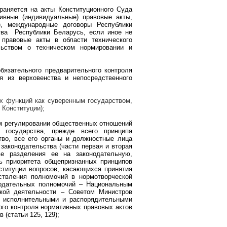
траняется на акты Конституционного Суда
ивные (индивидуальные) правовые акты,
), международные договоры Республики
тва
Республики Беларусь, если иное не
правовые акты в области технического
льством о техническом нормировании и
бязательного предварительного контроля
я из верховенства и непосредственного
х функций как суверенным государством,
 Конституции);
м регулировании общественных отношений
 государства, прежде всего принципа
тво, все его органы и должностные лица
 законодательства (части первая и вторая
ве разделения ее на законодательную,
ь приоритета общепризнанных принципов
ституции вопросов, касающихся принятия
ствления полномочий в нормотворческой
онодательных полномочий – Национальным
ской деятельности – Советом Министров
, исполнительными и распорядительными
ного контроля нормативных правовых актов
 (статьи 125, 129);