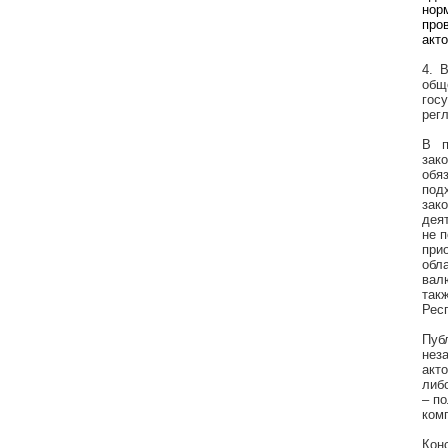
нор
про
акто
4. 
общ
гос
рег
В п
зак
обя
под
зак
дея
не 
при
обл
вал
так
Рес
Пуб
нез
акт
либ
– п
ком
Кон