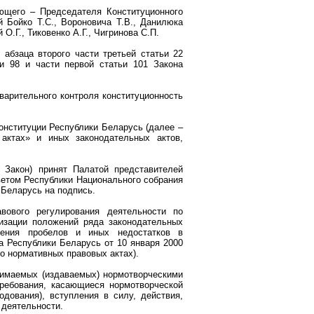
ющего – Председателя Конституционного
 Бойко Т.С., Вороновича Т.В., Данилюка
О.Г., Тиковенко А.Г., Чигринова С.П.
 абзаца второго части третьей статьи 22
и 98 и части первой статьи 101 Закона
варительного контроля конституционность
нституции Республики Беларусь (далее –
актах» и иных законодательных актов,
 Закон) принят Палатой представителей
ветом Республики Национального собрания
 Беларусь на подпись.
вового регулирования деятельности по
тизации положений ряда законодательных
нения пробелов и иных недостатков в
а Республики Беларусь от 10 января 2000
о нормативных правовых актах).
нимаемых (издаваемых) нормотворческими
требования, касающиеся нормотворческой
родования), вступления в силу, действия,
 деятельности.