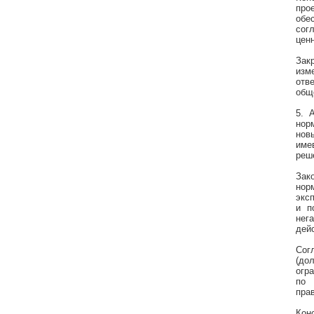
про
обе
сог
ценн
Зак
изм
отв
общ
5. 
нор
нов
име
реш
Зак
нор
экс
и п
нег
дей
Сог
(до
огр
по 
пра
Кон