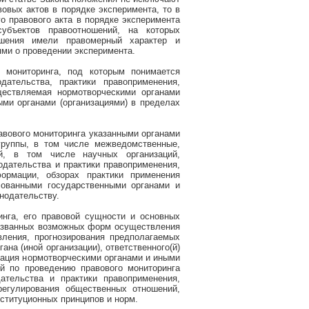
овых актов в порядке эксперимента, то в
о правового акта в порядке эксперимента
убъектов правоотношений, на которых
ошения имели правомерный характер и
ми о проведении эксперимента.
 мониторинга, под которым понимается
дательства, практики правоприменения,
ществляемая нормотворческими органами
ми органами (организациями) в пределах
авового мониторинга указанными органами
группы, в том числе межведомственные,
й, в том числе научных организаций,
дательства и практики правоприменения,
ормации, обзорах практики применения
сованными государственными органами и
нодательству.
инга, его правовой сущности и основных
названных возможных форм осуществления
вления, прогнозирования предполагаемых
ана (иной организации), ответственного(й)
зация нормотворческими органами и иными
ий по проведению правового мониторинга
ательства и практики правоприменения,
регулирования общественных отношений,
ституционных принципов и норм.