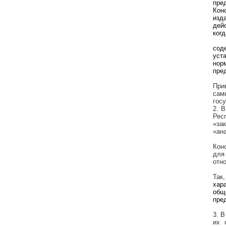
пре
Кон
изд
дей
ког
сод
уст
нор
пре
При
сам
госу
2. 
Рес
«за
«ан
Кон
для
отн
Так
хар
общ
пре
3. 
их 