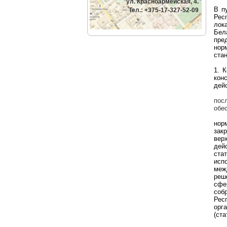
ул. Красноармейская, 4.
В п
Тел.: +375-17-327-52-09
Рес
лок
Бел
пре
нор
ста
1. 
кон
дей
пос
обе
нор
зак
вер
дей
ста
исп
меж
реш
сфе
соб
Рес
орг
(ста