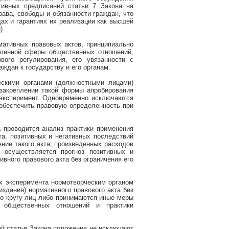
тивных предписаний статьи 7 Закона на
ава, свободы и обязанности граждан, что
дах и гарантиях их реализации как высшей
).
мативных правовых актов, принципиально
ленной сферы общественных отношений,
вого регулирования, его увязанности с
дан к государству и его органам.
ескими органами (должностными лицами)
 закреплении такой формы апробирования
 эксперимент. Одновременно исключаются
обеспечить правовую определенность при
а проводится анализ практики применения
нта, позитивных и негативных последствий
ние такого акта, произведенных расходов
 осуществляется прогноз позитивных и
ивного правового акта без ограничения его
ах эксперимента нормотворческим органом
здания) нормативного правового акта без
 по кругу лиц либо принимаются иные меры
 общественных отношений и практики
ой статье Закона положения не исключают