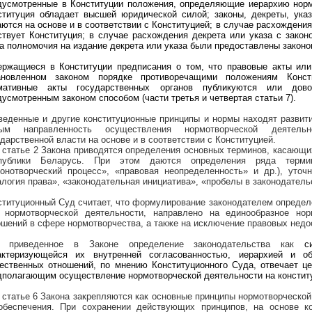
дусмотренные в Конституции положения, определяющие иерархию норм
ституция обладает высшей юридической силой; законы, декреты, ука
аются на основе и в соответствии с Конституцией; в случае расхождения
ствует Конституция; в случае расхождения декрета или указа с закон
да полномочия на издание декрета или указа были предоставлены законом
ержащиеся в Конституции предписания о том, что правовые акты
или
ановленном законом порядке противоречащими положениям Конс
мативные акты государственных органов публикуются или до
дусмотренным законом способом (части третья и четвертая статьи 7)
.
веденные и другие конституционные принципы и нормы находят развити
ым направленность осуществления нормотворческой деятель
дарственной власти на основе и в соответствии с Конституцией.
В статье 2 Закона приводятся определения основных терминов, касающ
публики Беларусь. При этом даются определения ряда термино
конотворческий процесс», «правовая неопределенность» и др.), уточ
алогия права», «законодательная инициатива», «пробелы в законодательс
ституционный Суд считает, что формулирование законодателем определ
 нормотворческой деятельности, направлено на единообразное нор
ошений в сфере нормотворчества, а также на исключение правовых недос
, приведенное в Законе определение законодательства как
с
актеризующейся их внутренней согласованностью, иерархией и о
ественных отношений,
по мнению Конституционного Суда, отвечает це
дполагающим осуществление нормотворческой деятельности на конститу
В статье 6 Закона закрепляются как основные принципы нормотворческо
обеспечения. При сохранении действующих принципов, на основе к