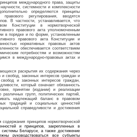
принципов международного права, защиты
 научности, системности и комплексности
дополнительно определяются принципы
и правового регулирования, вводятся
ов. В частности, устанавливается, что
ством Конституции в нормотворческой
тивного правового акта уполномоченным
ии в порядке и по форме, установленным
тивного правового акта Конституции и
анностью нормативных правовых актов
вленности обеспечивается соответствием
омическим потребностям и возможностям
щимся в международно-правовых актах и
ающихся раскрытия их содержания через
 и свобод, законных интересов граждан и
свобод и законных интересов граждан,
дливости, который означает обязанность
овке, принятии (издании) и реализации
 различных групп, политических партий,
чивать надлежащий баланс в правовом
ных традиций и социальных ценностей
оциальной справедливости и достижения
м содержания принципов нормотворческой
ценностей и принципов, закрепленных в
й системы Беларуси,
а также достижение
лжны руководствоваться все субъекты