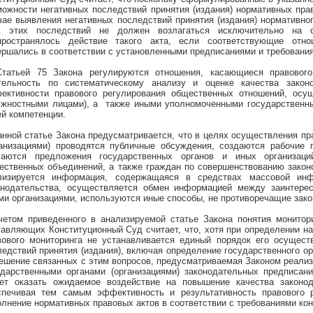
можности негативных последствий принятия (издания) нормативных прав
чае выявления негативных последствий принятия (издания) нормативног
к этих последствий не должен возлагаться исключительно на с
пространялось действие такого акта, если соответствующие отн
ершались в соответствии с установленными предписаниями и требования
Статьей 75 Закона регулируются отношения, касающиеся правового
тельность по систематическому анализу и оценке качества законо
ективности правового регулирования общественных отношений, осу
лжностными лицами), а также иными уполномоченными государственны
ей компетенции.
анной статье Закона предусматривается, что в целях осуществления пр
ганизациями) проводятся публичные обсуждения, создаются рабочие 
чаются предложения государственных органов и иных организаци
ественных объединений, а также граждан по совершенствованию законо
лизируется информация, содержащаяся в средствах массовой инф
онодательства, осуществляется обмен информацией между заинтере
ми организациями, используются иные способы, не противоречащие зако
четом приведенного в анализируемой статье Закона понятия монитор
тавляющих Конституционный Суд считает, что, хотя при определении 
вового мониторинга не устанавливается единый порядок его осущест
ледствий принятия (издания), включая определение государственного орг
решение связанных с этим вопросов, предусматриваемая Законом реали
ударственными органами (организациями) законодательных предписан
ет оказать ожидаемое воздействие на повышение качества законод
спечивая тем самым эффективность и результативность правового 
олнение нормативных правовых актов в соответствии с требованиями кон