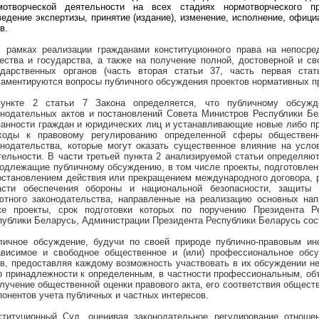
мотворческой деятельности на всех стадиях нормотворческого пр
ведение экспертизы, принятие (издание), изменение, исполнение, офиц
в.
В рамках реализации гражданами конституционного права на непосре
ества и государства, а также на получение полной, достоверной и с
ударственных органов (часть вторая статьи 37, часть первая ста
ламентируются вопросы публичного обсуждения проектов нормативных п
ункте 2 статьи 7 Закона определяется, что публичному обсужд
онодательных актов и постановлений Совета Министров Республики Бе
занности граждан и юридических лиц и устанавливающие новые либо 
ходы к правовому регулированию определенной сферы общественн
онодательства, которые могут оказать существенное влияние на усл
тельности. В части третьей пункта 2 анализируемой статьи определяю
подлежащие публичному обсуждению, в том числе проекты, подготовлен
остановлением действия или прекращением международного договора,
асти обеспечения обороны и национальной безопасности, защиты г
ютного законодательства, направленные на реализацию основных нап
же проекты, срок подготовки которых по поручению Президента Р
публики Беларусь, Администрации Президента Республики Беларусь сос
личное обсуждение, будучи по своей природе публично-правовым инс
ависимое и свободное общественное и (или) профессиональное обс
ов, предоставляя каждому возможность участвовать в их обсуждении н
о принадлежности к определенным, в частности профессиональным, об
олучение общественной оценки правового акта, его соответствия общес
понентов учета публичных и частных интересов.
ституционный Суд, оценивая законодательное регулирование отноше