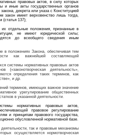
ативных правовых актов, в силу которых
зы и иные акты государственных органов
 закона, декрета или указа с Конституцией
ом закон имеет верховенство лишь тогда,
 (статья 137);
 их отдельные положения, признанные в
титуции, не имеют юридической силы;
водятся до всеобщего сведения иным
е в положениях Закона, обеспечивая тем
ности как важнейшей составляющей
ихся системы нормативных правовых актов
в («законотворческая деятельность»,
няются определения таких терминов, как
тве», и др.
ений терминов, имеющих важное значение
мативное урегулирование общественных
татков в указанной деятельности.
истемы нормативных правовых актов,
беспечивающей правовое регулирование
лям и принципам правового государства,
ционно обусловленной нормативной базе.
й деятельности, так и правовые механизмы
оторых осуществляется нормотворческая