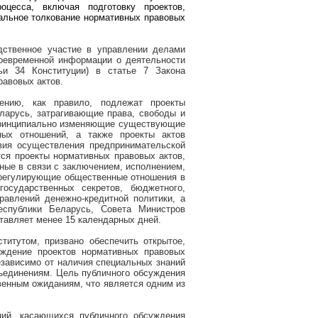
оцесса, включая подготовку проектов,
иальное толкование нормативных правовых
дственное участие в управлении делами
воевременной информации о деятельности
тьи 34 Конституции) в статье 7 Закона
равовых актов.
ению, как правило, подлежат проекты
ларусь, затрагивающие права, свободы и
принципиально изменяющие существующие
ых отношений, а также проекты актов
овия осуществления предпринимательской
тся проекты нормативных правовых актов,
ные в связи с заключением, исполнением,
 регулирующие общественные отношения в
осударственных секретов, бюджетного,
равлений денежно-кредитной политики, а
еспублики Беларусь, Совета Министров
тавляет менее 15 календарных дней.
титутом, призвано обеспечить открытое,
уждение проектов нормативных правовых
езависимо от наличия специальных знаний
ъединениям. Цель публичного обсуждения
твенным ожиданиям, что является одним из
ний, касающихся публичного обсуждения