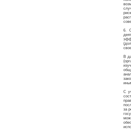
воз
слу
рис
рас
сов
6. 
дея
эфф
(до
сво
В д
(ор
изу
общ
ана
зак
ины
С у
сос
пра
пос
за 
гос
мож
обе
исп