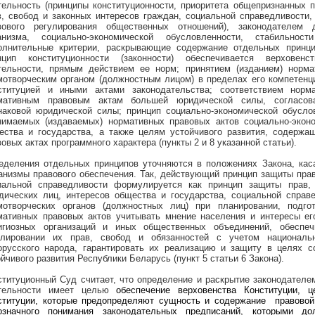
тельность (принципы конституционности, приоритета общепризнанных 
в, свобод и законных интересов граждан, социальной справедливости,
вового регулирования общественных отношений), законодателем 
анизма, социально-экономической обусловленности, стабильност
олнительные критерии, раскрывающие содержание отдельных принцип
нцип конституционности (законности) обеспечивается верховен
тельности, прямым действием ее норм; принятием (изданием) норма
мотворческим органом (должностным лицом) в пределах его компетенц
ституцией и иными актами законодательства; соответствием норма
мативным правовым актам большей юридической силы, согласов
наковой юридической силы; принцип социально-экономической обусло
нимаемых (издаваемых) нормативных правовых актов социально-экон
ества и государства, а также целям устойчивого развития, содержа
овых актах программного характера (пункты 2 и 8 указанной статьи).
еделения отдельных принципов уточняются в положениях Закона, кас
анизмы правового обеспечения. Так, действующий принцип защиты прав
иальной справедливости формулируется как принцип защиты прав, 
дических лиц, интересов общества и государства, социальной справе
мотворческих органов (должностных лиц) при планировании, подгот
мативных правовых актов учитывать мнение населения и интересы его
игиозных организаций и иных общественных объединений, обеспе
улировании их прав, свобод и обязанностей с учетом националь
орусского народа, гарантировать их реализацию и защиту в целях с
йчивого развития Республики Беларусь (пункт 5 статьи 6 Закона).
ституционный Суд считает, что определение и раскрытие законодателе
тельности имеет целью
обеспечение верховенства Конституции, 
ституции, которые предопределяют сущность и содержание
правово
означного понимания законодательных предписаний, которыми до