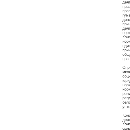
дея
пра
пра
гум
доп
при
дея
нор
Кон
нор
оди
при
общ
прав
Опр
мех
соц
юри
нор
нор
рел
рег
бел
усто
Кон
дея
Кон
одн