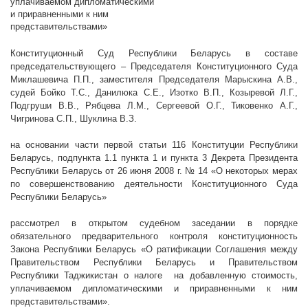
уплачиваемом дипломатическими
и приравненными к ним
представительствами»
Конституционный Суд Республики Беларусь в составе
председательствующего – Председателя Конституционного Суда
Миклашевича П.П., заместителя Председателя Марыскина А.В.,
судей Бойко Т.С., Данилюка С.Е., Изотко В.П., Козыревой Л.Г.,
Подгруши В.В., Рябцева Л.М., Сергеевой О.Г., Тиковенко А.Г.,
Чигринова С.П., Шуклина
В.З.
на основании части первой статьи 116 Конституции Республики
Беларусь, подпункта 1.1 пункта 1 и пункта 3 Декрета Президента
Республики Беларусь от 26 июня
2008 г
. № 14 «О некоторых мерах
по совершенствованию деятельности Конституционного Суда
Республики Беларусь»
рассмотрел в открытом судебном заседании в порядке
обязательного предварительного контроля конституционность
Закона Республики Беларусь «
О ратификации Соглашения между
Правительством Республики Беларусь и Правительством
Республики Таджикистан о налоге
на добавленную стоимость,
уплачиваемом дипломатическими и приравненными к ним
представительствами
».