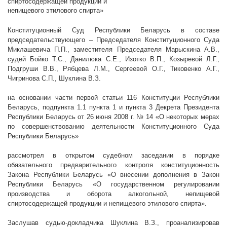
спиртосодержащей продукции и
непищевого этилового спирта»
Конституционный Суд Республики Беларусь в составе
председательствующего – Председателя Конституционного Суда
Миклашевича П.П., заместителя Председателя Марыскина А.В.,
судей Бойко Т.С., Данилюка С.Е., Изотко В.П., Козыревой Л.Г.,
Подгруши В.В., Рябцева Л.М., Сергеевой О.Г., Тиковенко А.Г.,
Чигринова С.П., Шуклина
В.З.
на основании части первой статьи 116 Конституции Республики
Беларусь, подпункта 1.1 пункта 1 и пункта 3 Декрета Президента
Республики Беларусь от 26 июня
2008 г
. № 14 «О некоторых мерах
по совершенствованию деятельности Конституционного Суда
Республики Беларусь»
рассмотрел в открытом судебном заседании в порядке
обязательного предварительного контроля конституционность
Закона Республики Беларусь «О внесении дополнения в Закон
Республики Беларусь «О государственном регулировании
производства и оборота алкогольной, непищевой
спиртосодержащей продукции и непищевого этилового спирта».
Заслушав судью-докладчика Шуклина В.З., проанализировав