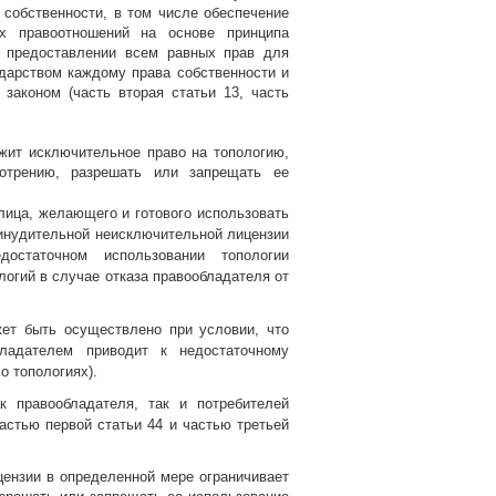
 собственности, в том числе обеспечение
х правоотношений на основе принципа
о предоставлении всем равных прав для
ударством каждому права собственности и
законом (часть вторая статьи 13, часть
жит исключительное право на топологию,
отрению, разрешать или запрещать ее
ица, желающего и готового использовать
ринудительной неисключительной лицензии
остаточном использовании топологии
логий в случае отказа правообладателя от
жет быть осуществлено при условии, что
бладателем приводит к недостаточному
о топологиях).
 правообладателя, так и потребителей
астью первой статьи 44 и частью третьей
ензии в определенной мере ограничивает