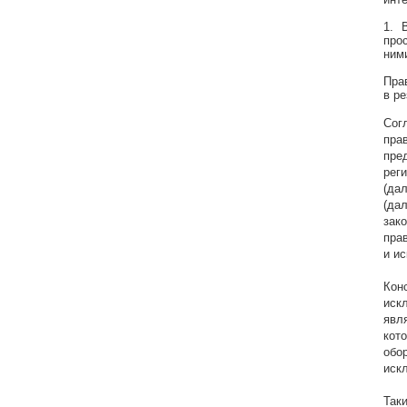
1. 
про
ними
Пра
в ре
Сог
пра
пре
рег
(да
(да
зак
пра
и ис
Кон
иск
явл
кот
обо
иск
Так