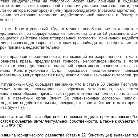
ствия свидетельства на топологию может быть признана в судебно
оответствия зарегистрированной топологии условию оригинальности;
неп
ологию автора (соавторов) и (или) правообладателя (правообладателей).
знании регистрации топологии недействительной вносятся в Реестр 
летене.
 этом Конституционный Суд отмечает несоблюдение законодате
еделенности при формулировании положений статьи 19 указанного Зако
кращается действие зарегистрированной топологии, признанной недейст
 лицензионных договоров, по которым правообладатель предоставил пра
орой признана недействительной.
нцип правовой определенности, вытекающий из закрепленного в част
ховенства права, предполагает точность, непротиворечивость и лог
сность и неопределенность положений нормативных правовых актов, на
ениях Конституционного Суда, порождают неоднозначное поним
довательно, могут привести к нарушениям прав и законных интересов гр
ституционный Суд обращает внимание, что в статье 33 Закона Республи
езные модели, промышленные образцы» установлено, что патен
мышленный образец, признанный недействительным полностью или част
вки в патентный орган (пункт 6); лицензионные договоры, заключ
следствии недействительным, прекращают свое действие с даты приня
нта (пункт 7).
ласно статье 980 ГК
изобретения, полезные модели, промышленные обра
осятся к объектам интеллектуальной собственности, а также к объектам
атьи 998 ГК).
принципа юридического равенства (статья 22 Конституции) вытекает тр