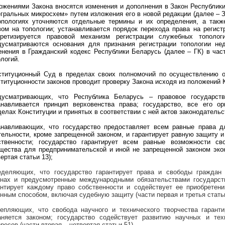
ожениями Закона вносятся изменения и дополнения в Закон Республики
егральных микросхем» путем изложения его в новой редакции (далее – За
опологиях уточняются отдельные термины и их определения, а так
вом на топологии; устанавливается порядок перехода права на регист
кретизируется правовой механизм регистрации служебных тополог
дусматриваются основания для признания регистрации топологии нед
енения в Гражданский кодекс Республики Беларусь (далее – ГК) в час
логий.
ституционный Суд в пределах своих полномочий по осуществлению об
ституционности законов проводит проверку Закона исходя из положений 
дусматривающих, что Республика Беларусь – правовое государств
анавливается принцип верховенства права; государство, все его 
елах Конституции и принятых в соответствии с ней актов законодательст
анавливающих, что
государство предоставляет всем равные права д
тельности, кроме запрещенной законом, и гарантирует равную защиту 
ственности; государство гарантирует всем равные возможности св
щества для предпринимательской и иной не запрещенной законом экон
ертая статьи 13);
еделяющих, что государство гарантирует права и свободы граждан 
онах и предусмотренные международными обязательствами государства
антирует каждому право собственности и содействует ее приобретени
нным способом, включая судебную защиту (части первая и третья статьи 
репляющих, что свобода научного и технического творчества гаранти
аняется законом; государство содействует развитию научных и те
ресов (части вторая – четвертая статьи 51).