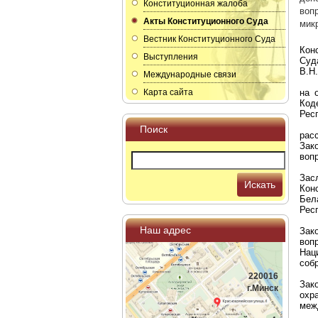
Конституционная жалоба
воп
Акты Конституционного Суда
мик
Вестник Конституционного Суда
Кон
Выступления
Суд
В.Н.
Международные связи
Карта сайта
на 
Код
Рес
Поиск
рас
Зак
воп
Зас
Искать
Кон
Бел
Рес
Наш адрес
Зак
воп
Нац
соб
220016
Зак
г.Минск
охр
меж