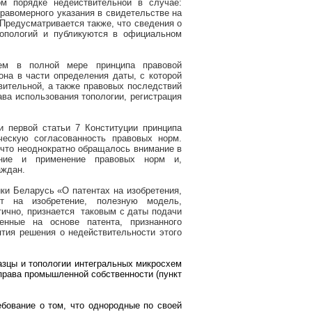
м порядке недействительной в случае:
равомерного указания в свидетельстве на
 Предусматривается также, что сведения о
топологий и публикуются в официальном
лем в полной мере принципа правовой
на в части определения даты, с которой
вительной, а также правовых последствий
ва использования топологии, регистрация
и первой статьи 7 Конституции принципа
ическую согласованность правовых норм.
 что неоднократно обращалось внимание в
ание и применение правовых норм и,
аждан.
ки Беларусь «О патентах на изобретения,
т на изобретение, полезную модель,
ично, признается
таковым с даты подачи
енные на основе патента, признанного
тия решения о недействительности этого
зцы и топологии интегральных микросхем
 права промышленной собственности (пункт
ебование о том, что однородные по своей