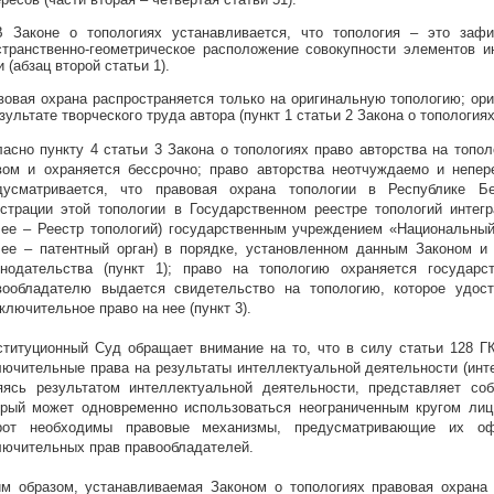
В Законе о топологиях устанавливается, что топология – это заф
странственно-геометрическое расположение совокупности элементов 
 (абзац второй статьи 1).
вовая охрана распространяется только на оригинальную топологию; ори
зультате творческого труда автора (пункт 1 статьи 2 Закона о топологиях
ласно пункту 4 статьи 3 Закона о топологиях право авторства на топ
вом и охраняется бессрочно; право авторства неотчуждаемо и непер
дусматривается, что правовая охрана топологии в Республике Б
истрации этой топологии в Государственном реестре топологий инте
лее – Реестр топологий) государственным учреждением «Национальный
лее – патентный орган) в порядке, установленном данным Законом и
онодательства (пункт 1); п
раво на топологию охраняется государс
вообладателю выдается свидетельство на топологию, которое удосто
ключительное право на нее (пункт 3).
ституционный Суд обращает внимание на то, что в силу статьи 128 ГК
лючительные права на результаты интеллектуальной деятельности (инте
яясь результатом интеллектуальной деятельности, представляет соб
орый может одновременно использоваться неограниченным кругом лиц
рот необходимы правовые механизмы, предусматривающие их оф
лючительных прав правообладателей.
им образом, устанавливаемая Законом о топологиях правовая охрана 