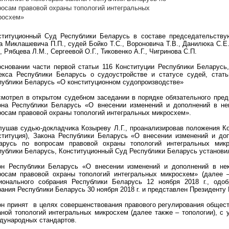
росам правовой охраны топологий интегральных
росхем»
ституционный Суд Республики Беларусь в составе председательству
а Миклашевича П.П., судей Бойко Т.С., Вороновича Т.В., Данилюка С.Е.
, Рябцева Л.М., Сергеевой О.Г., Тиковенко А.Г., Чигринова С.П.
основании части первой статьи 116 Конституции Республики Беларусь,
екса Республики Беларусь о судоустройстве и статусе судей, стать
публики Беларусь «О конституционном судопроизводстве»
смотрел в открытом судебном заседании в порядке обязательного пред
она Республики Беларусь «О внесении изменений и дополнений в не
росам правовой охраны топологий интегральных микросхем».
лушав судью-докладчика Козыреву Л.Г., проанализировав положения Ко
ституция), Закона Республики Беларусь «О внесении изменений и до
арусь по вопросам правовой охраны топологий интегральных мик
публики Беларусь, Конституционный Суд Республики Беларусь установи
он Республики Беларусь «О внесении изменений и дополнений в не
росам правовой охраны топологий интегральных микросхем» (далее –
ионального собрания Республики Беларусь 12 ноября 2018 г., одо
рания Республики Беларусь 30 ноября 2018 г. и представлен Президенту
он принят
в целях совершенствования правового регулирования общес
аной топологий интегральных микросхем (далее также – топологии), с 
дународных стандартов.