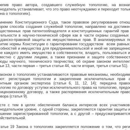
репив право автора, создавшего служебную топологию, на возна
онодатель устанавливает, что это право неотчуждаемо и переходит тольк
на о топологиях).
мнению Конституционного Суда, такое правовое регулирование отнош
ором способа создания служебной топологии, направлено на достиже
щественных прав патентообладателя и конституционных гарантий прав 
тельности в научно-технической сфере как в части охраны созданных 
жданско-правовой защиты их имущественных прав.
В анализируемых п
витие нормы Конституции о гарантировании государством
всем равных
собностей и имущества для предпринимательской и иной не запрещенно
ве каждого иметь имущество в собственности, владеть, пользоваться и
местно с другими лицами, а также признании и защите собственност
боды научного, технического творчества; об охране законом интеллек
ьи 13, части первая – третья статьи 44, части вторая, третья статьи 51).
Законом о топологиях устанавливаются правовые механизмы, необходим
рот: регистрация топологии и закрепление исключительных прав 
ентным органом экспертиза (статьи 6, 11, 12, 14); передача прав
ологию по договору уступки исключительного права на топологию, пред
лицензионному договору, а также распоряжения исключительным прав
вора (статья 9).
сте с тем в целях обеспечения баланса интересов всех участников 
онодательном уровне, с одной стороны, закрепляются гарантии защиты 
ошении зарегистрированной топологии, а с другой – предусматриваетс
ействительной.
татье 19 Закона о топологиях закрепляется положение о том, что реги