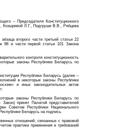
ющего – Председателя Конституционного
, Козыревой Л.Г., Подгруши В.В., Рябцева
 абзаца второго части третьей статьи 22
и 98 и части первой статьи 101 Закона
варительного контроля конституционность
которые законы Республики Беларусь по
нституции Республики Беларусь (далее –
полнений в некоторые законы Республики
росхем» и иных законодательных актов
л:
которые законы Республики Беларусь по
 Закон) принят Палатой представителей
брен Советом Республики Национального
 Республики Беларусь на подпись.
твенных отношений, связанных с правовой
учетом практики применения и требований