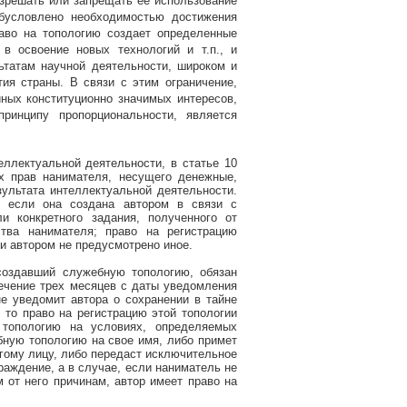
зрешать или запрещать ее использование
обусловлено необходимостью достижения
аво на топологию создает определенные
в освоение новых технологий и т.п., и
ьтатам научной деятельности, широком и
ия страны. В связи с этим ограничение,
ных конституционно значимых интересов,
принципу пропорциональности, является
еллектуальной деятельности, в статье 10
х прав нанимателя, несущего денежные,
ультата интеллектуальной деятельности.
, если она создана автором в связи с
и конкретного задания, полученного от
тва нанимателя; право на регистрацию
и автором не предусмотрено иное.
 создавший служебную топологию, обязан
ечение трех месяцев с даты уведомления
не уведомит автора о сохранении в тайне
 то право на регистрацию этой топологии
 топологию на условиях, определяемых
бную топологию на свое имя, либо примет
угому лицу, либо передаст исключительное
раждение, а в случае, если наниматель не
 от него причинам, автор имеет право на