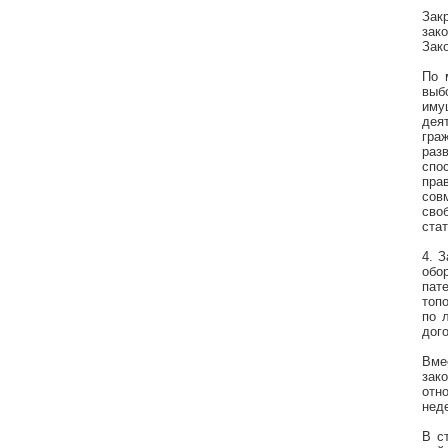
Зак
зак
Зако
По 
выб
иму
дея
гра
раз
спо
пра
сов
сво
стат
4. 
обо
пат
топ
по 
дого
Вме
зак
отн
нед
В с