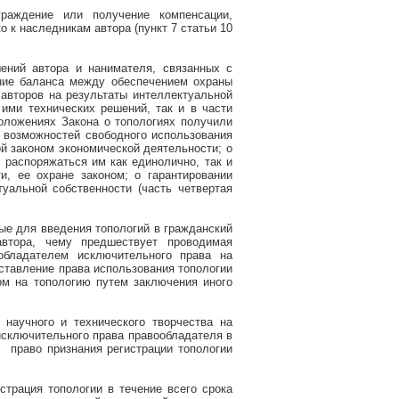
граждение или получение компенсации,
о к наследникам автора (пункт 7 статьи 10
ений автора и нанимателя, связанных с
ние баланса между обеспечением охраны
авторов на результаты интеллектуальной
ими технических решений, так и в части
оложениях Закона о топологиях получили
 возможностей свободного использования
й законом экономической деятельности; о
 распоряжаться им как единолично, так и
и, ее охране законом; о гарантировании
туальной собственности (часть четвертая
ые для введения топологий в гражданский
автора, чему предшествует проводимая
ообладателем исключительного права на
оставление права использования топологии
ом на топологию путем заключения иного
научного и технического творчества на
исключительного права правообладателя в
я
право признания регистрации топологии
страция топологии в течение всего срока