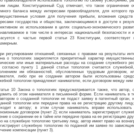
во правообладателя использовать топологию по своему усмотрению, ра
гим лицам. Конституционный Суд отмечает, что такое ограничение 
умного баланса между интересами правообладателя, для которого пр
имущественные условия для получения прибыли, вложения средств 
ересами государства и общества, заключающимися в доступе к резул
ективном их использовании в целях социально-экономического развит
анавливаемое в том числе в интересах национальной безопасности и и
ласуется с частью первой статьи 23 Конституции, соответствует 
азмерным.
При
регулировании отношений, связанных с правами на результаты инт
она о топологиях закрепляется приоритетный характер имущественны
нические или иные материальные расходы на создание служебного рез
, согласно пункту 1 данной статьи топология
считается служебной
олнением им обязанностей, обусловленных трудовым договором, ил
имателя, либо при ее создании автором были использованы средс
жебной топологии принадлежит нанимателю, если договором между ним 
татье 10 Закона о топологиях предусматривается также, что автор,
домить об этом нанимателя в письменной форме. Если наниматель в т
 автором о созданной топологии не подаст заявку в патентный орган, 
данной топологии или передаче права на ее регистрацию другому лицу,
еходит к автору; в этом случае наниматель вправе использовать
ензионным договором (пункт 2); если наниматель зарегистрирует служе
ение о сохранении ее в тайне или передаче права на ее регистрацию др
во на служебную топологию третьему лицу, автор имеет право на вознаг
егистрирует служебную топологию по поданной им заявке по зависящим
чение компенсации (пункт 3).