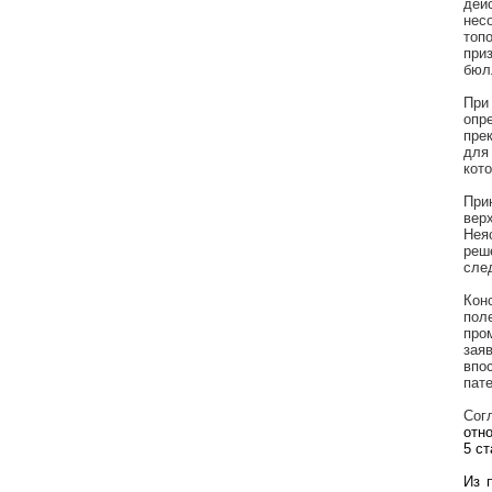
дей
нес
топ
при
бюл
При
опр
пре
для
кот
При
вер
Нея
реш
сле
Кон
пол
про
зая
впо
пате
Сог
отн
5 ст
Из 