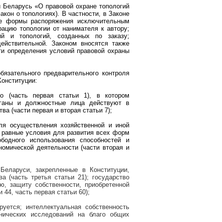
 Беларусь «О правовой охране топологий
кон о топологиях). В частности, в Законе
же формы распоряжения исключительным
рацию топологии от нанимателя к автору;
ий и топологий, созданных по заказу;
ействительной. Законом вносятся также
ти определения условий правовой охраны
язательного предварительного контроля
Конституции:
о (часть первая статьи 1), в котором
органы и должностные лица действуют в
ва (части первая и вторая статьи 7);
ля осуществления хозяйственной и иной
и равные условия для развития всех форм
ободного использования способностей и
омической деятельности (части вторая и
Беларуси, закрепленные в Конституции,
 (часть третья статьи 21); государство
ю, защиту собственности, приобретенной
44, часть первая статьи 60);
руется; интеллектуальная собственность
хнических исследований на благо общих