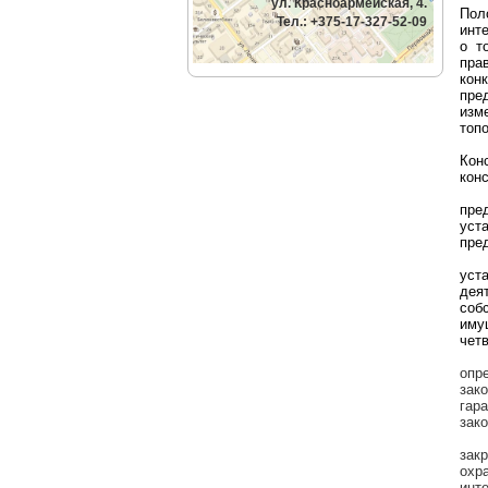
ул. Красноармейская, 4.
Пол
Тел.: +375-17-327-52-09
инт
о т
пра
кон
пре
изм
топо
Кон
кон
пре
уст
пред
уст
дея
соб
иму
четв
опр
зак
гар
зако
зак
охр
инте