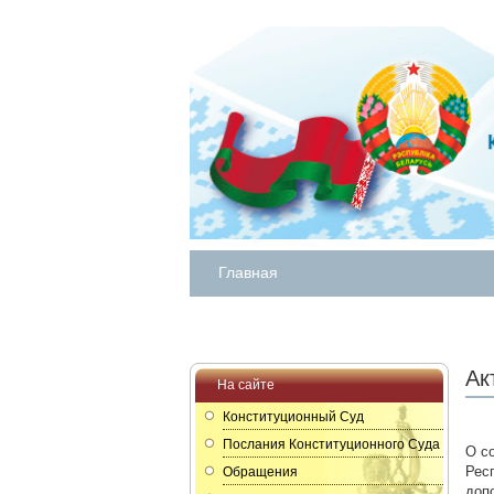
Главная
Ак
На сайте
Конституционный Суд
Послания Конституционного Суда
О с
Рес
Обращения
доп