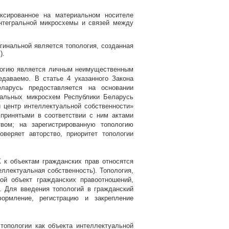
иксированное на материальном носителе
интегральной микросхемы и связей между
гинальной является топология, созданная
).
ологию является личным неимущественным
едаваемо. В статье 4 указанного Закона
еларусь предоставляется на основании
гральных микросхем Республики Беларусь
 центр интеллектуальной собственности»
 принятыми в соответствии с ним актами
твом; на зарегистрированную топологию
веряет авторство, приоритет топологии
 к объектам гражданских прав относятся
ллектуальная собственность). Топология,
ой объект гражданских правоотношений,
. Для введения топологий в гражданский
ормление, регистрацию и закрепление
топологии как объекта интеллектуальной