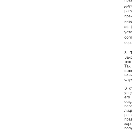
пра
дру
раз
пре
инт
эфф
уст
сог
сор
3. 
Зак
тех
Так
вып
нан
слу
В с
уве
его
соз
пер
лиц
реш
пра
зар
полу