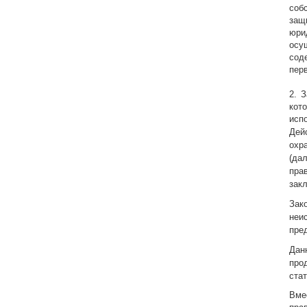
соб
защ
юри
осу
сод
перв
2. 
кот
испо
Дей
охр
(да
пра
зак
Зак
неи
пре
Дан
про
ста
Вме