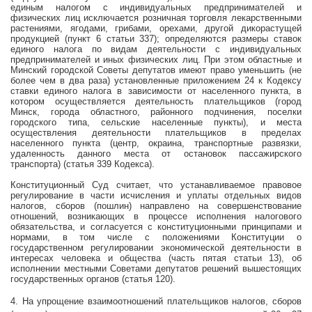
единым налогом с индивидуальных предпринимателей и
физических лиц исключается розничная торговля лекарственными
растениями, ягодами, грибами, орехами, другой дикорастущей
продукцией (пункт 6 статьи 337); определяются размеры ставок
единого налога по видам деятельности с индивидуальных
предпринимателей и иных физических лиц. При этом областные и
Минский городской Советы депутатов имеют право уменьшить (не
более чем в два раза) установленные приложением 24 к Кодексу
ставки единого налога в зависимости от населенного пункта, в
котором осуществляется деятельность плательщиков (город
Минск, города областного, районного подчинения, поселки
городского типа, сельские населенные пункты), и места
осуществления деятельности плательщиков в пределах
населенного пункта (центр, окраина, транспортные развязки,
удаленность данного места от остановок пассажирского
транспорта) (статья 339 Кодекса).
Конституционный Суд считает, что устанавливаемое правовое
регулирование в части исчисления и уплаты отдельных видов
налогов, сборов (пошлин) направлено на совершенствование
отношений, возникающих в процессе исполнения налогового
обязательства, и согласуется с конституционными принципами и
нормами, в том числе с положениями Конституции о
государственном регулировании экономической деятельности в
интересах человека и общества (часть пятая статьи 13), об
исполнении местными Советами депутатов решений вышестоящих
государственных органов (статья 120).
4
.
На упрощение взаимоотношений плательщиков налогов, сборов