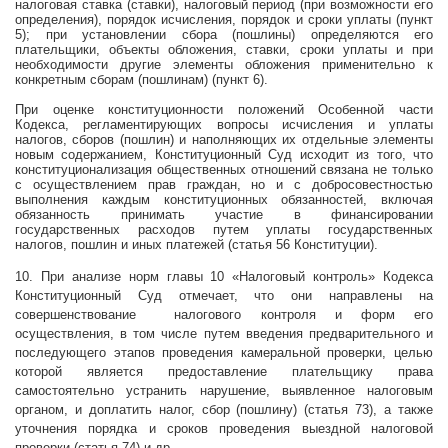
налоговая ставка (ставки), налоговый период (при возможности его
определения), порядок исчисления, порядок и сроки уплаты (пункт
5); при установлении сбора (пошлины) определяются его
плательщики, объекты обложения, ставки, сроки уплаты и при
необходимости другие элементы обложения применительно к
конкретным сборам (пошлинам) (пункт 6).
При оценке конституционности положений Особенной части
Кодекса, регламентирующих вопросы исчисления и уплаты
налогов, сборов (пошлин) и наполняющих их отдельные элементы
новым содержанием, Конституционный Суд исходит из того, что
конституционализация общественных отношений связана не только
с осуществлением прав граждан, но и с добросовестностью
выполнения каждым конституционных обязанностей, включая
обязанность принимать участие в финансировании
государственных расходов путем уплаты государственных
налогов, пошлин и иных платежей (статья 56 Конституции).
10. При анализе норм главы 10 «Налоговый контроль» Кодекса
Конституционный Суд отмечает, что они направлены на
совершенствование
налогового контроля и форм его
осуществления, в том числе путем введения предварительного и
последующего этапов проведения камеральной проверки, целью
которой является предоставление плательщику права
самостоятельно устранить нарушение, выявленное налоговым
органом, и доплатить налог, сбор (пошлину) (статья 73), а также
уточнения порядка и сроков проведения выездной налоговой
проверки (статья 74) и др.