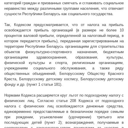
категорий граждан и призванных смягчать и сглаживать социальное
неравенство между различными группами населения, что отвечает
сущности Республики Беларусь как социального государства.
Так, Кодексом предусматривается, что от налога на прибыль
освобождается прибыль организаций (в размере не более 10
процентов валовой прибыли, определенной за налоговый период, в
котором передается прибыль), переданная зарегистрированным на
территории Республики Беларусь организациям для строительства
объектов физкультурно-спортивного назначения, бюджетным
организациям здравоохранения, образования, культуры,
физической культуры и спорта, религиозным организациям,
учреждениям социального обслуживания, а также ряду
общественных объединений, Белорусскому Обществу Красного
Креста, Белорусскому детскому хоспису, Белорусскому детскому
фонду и др. (пункт 1 статьи 181).
Нормами Кодекса расширяется круг льгот по подоходному налогу с
физических лиц. Согласно статье 208 Кодекса от
подоходного
налога с физических лиц освобождаются денежные средства,
единовременно предоставляемые в безналичном порядке семьям
при рождении, усыновлении (удочерении) третьего или
последующих детей (пункт 2);
вознаграждения, получаемые в
соответствии с законодательством пациентами за участие в