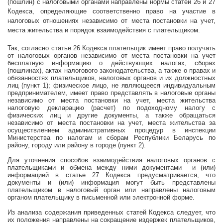
(пошлин) с налоговыми органами направлены нормы статей 26 и 27
Кодекса, определяющие соответственно право на участие в
налоговых отношениях независимо от места постановки на учет,
места жительства и порядок взаимодействия с плательщиком.
Так, согласно статье 26 Кодекса плательщик имеет право получать
от налоговых органов независимо от места постановки на учет
бесплатную информацию о действующих налогах, сборах
(пошлинах), актах налогового законодательства, а также о правах и
обязанностях плательщиков, налоговых органов и их должностных
лиц (пункт 1); физическое лицо, не являющееся индивидуальным
предпринимателем, имеет право представлять в налоговые органы
независимо от места постановки на учет, места жительства
налоговую декларацию (расчет) по подоходному налогу с
физических лиц и другие документы, а также обращаться
независимо от места постановки на учет, места жительства за
осуществлением административных процедур в инспекции
Министерства по налогам и сборам Республики Беларусь по
району, городу или району в городе (пункт 2).
Для уточнения способов взаимодействия налоговых органов с
плательщиками и обмена между ними документами
и (или)
информацией в статье 27 Кодекса предусматривается, что
документы и (или) информация могут быть представлены
плательщиком в налоговый орган или направлены налоговым
органом плательщику в письменной или электронной форме.
Из анализа содержания приведенных статей Кодекса следует, что
их положения направлены на сокращение издержек плательщиков,