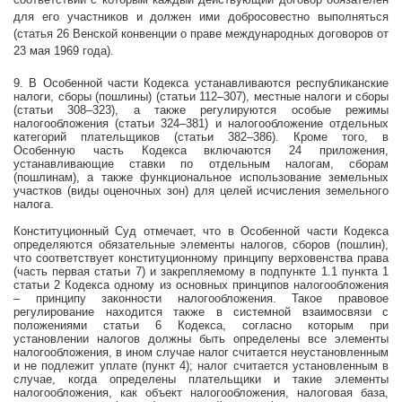
для его участников и должен ими добросовестно выполняться
(статья 26 Венской конвенции о праве международных договоров от
23 мая 1969 года).
9. В Особенной части Кодекса устанавливаются республиканские
налоги, сборы (пошлины) (статьи 112–307), местные налоги и сборы
(статьи 308–323), а также регулируются особые режимы
налогообложения (статьи 324–381) и налогообложение отдельных
категорий плательщиков (статьи 382–386). Кроме того, в
Особенную часть Кодекса включаются 24 приложения,
устанавливающие ставки по отдельным налогам, сборам
(пошлинам), а также функциональное использование земельных
участков (виды оценочных зон) для целей исчисления земельного
налога.
Конституционный Суд отмечает, что в Особенной части Кодекса
определяются обязательные элементы налогов, сборов (пошлин),
что соответствует конституционному принципу верховенства права
(часть первая статьи 7) и закрепляемому в подпункте 1.1 пункта 1
статьи 2 Кодекса одному из основных принципов налогообложения
– принципу законности налогообложения. Такое правовое
регулирование находится также в системной взаимосвязи с
положениями статьи 6 Кодекса, согласно которым при
установлении налогов должны быть определены все элементы
налогообложения, в ином случае налог считается неустановленным
и не подлежит уплате (пункт 4); налог считается установленным в
случае, когда определены плательщики и такие элементы
налогообложения, как объект налогообложения, налоговая база,