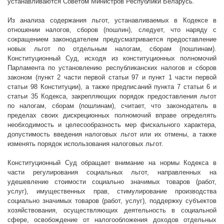
устанавливаются Советом Министров Республики Беларусь.
Из анализа содержания льгот, устанавливаемых в Кодексе в
отношении налогов, сборов (пошлин), следует, что наряду с
сокращением законодателем предусматривается предоставление
новых льгот по отдельным налогам, сборам (пошлинам).
Конституционный Суд, исходя из конституционных полномочий
Парламента по установлению республиканских налогов и сборов
законом (пункт 2 части первой статьи 97 и пункт 1 части первой
статьи 98 Конституции), а также предписаний пункта 7 статьи 6 и
статьи 35 Кодекса, закрепляющих порядок предоставления льгот
по налогам, сборам (пошлинам), считает, что законодатель в
пределах своих дискреционных полномочий вправе определять
необходимость и целесообразность мер фискального характера,
допустимость введения налоговых льгот или их отмены, а также
изменять порядок использования налоговых льгот.
Конституционный Суд обращает внимание на нормы Кодекса в
части регулирования социальных льгот, направленных на
удешевление стоимости социально значимых товаров (работ,
услуг), имущественных прав, стимулирование производства
социально значимых товаров (работ, услуг), поддержку субъектов
хозяйствования, осуществляющих деятельность в социальной
сфере, освобождение от налогообложения доходов отдельных