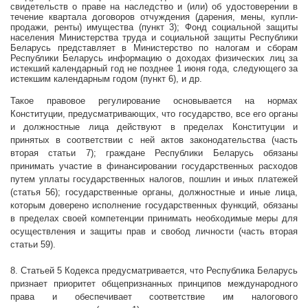
свидетельств о праве на наследство и (или) об удостоверении в
течение квартала договоров отчуждения (дарения, мены, купли-
продажи, ренты) имущества (пункт 3); Фонд социальной защиты
населения Министерства труда и социальной защиты Республики
Беларусь представляет в Министерство по налогам и сборам
Республики Беларусь информацию о доходах физических лиц за
истекший календарный год не позднее 1 июня года, следующего за
истекшим календарным годом (пункт 6), и др.
Такое правовое регулирование основывается на нормах
Конституции, предусматривающих, что государство, все его
органы
и должностные лица действуют в пределах Конституции и
принятых в соответствии с ней актов законодательства (часть
вторая статьи 7); граждане Республики Беларусь обязаны
принимать участие в финансировании государственных расходов
путем уплаты государственных налогов, пошлин и иных платежей
(статья 56); государственные органы, должностные и иные лица,
которым доверено исполнение государственных функций, обязаны
в пределах своей компетенции принимать необходимые меры для
осуществления и защиты прав и свобод личности (часть вторая
статьи 59).
8. Статьей 5 Кодекса предусматривается, что Республика Беларусь
признает приоритет общепризнанных принципов международного
права и обеспечивает соответствие им налогового