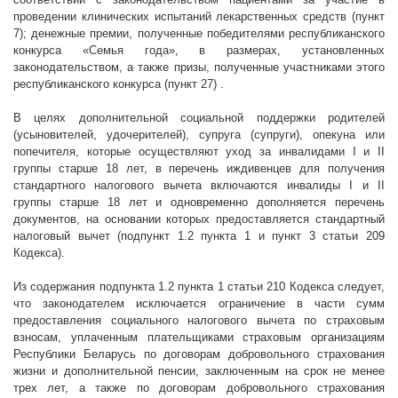
проведении клинических испытаний лекарственных средств
(пункт
7);
денежные премии, полученные победителями республиканского
конкурса «Семья года», в размерах, установленных
законодательством, а также призы, полученные участниками этого
республиканского конкурса (пункт 27) .
В целях дополнительной социальной поддержки
родителей
(усыновителей, удочерителей), супруга (супруги), опекуна или
попечителя
,
которые осуществляют уход за инвалидами I и II
группы старше 18 лет, в перечень иждивенцев для получения
стандартного налогового вычета включаются инвалиды I и II
группы старше 18 лет и одновременно дополняется перечень
документов, на основании которых предоставляется стандартный
налоговый вычет (подпункт 1.2 пункта 1 и пункт 3 статьи 209
Кодекса).
Из содержания подпункта 1.2 пункта 1 статьи 210 Кодекса следует,
что законодателем исключается ограничение в части сумм
предоставления социального налогового вычета по страховым
взносам, уплаченным плательщиками страховым организациям
Республики Беларусь по договорам добровольного страхования
жизни и дополнительной пенсии, заключенным на срок не менее
трех лет, а также по договорам добровольного страхования