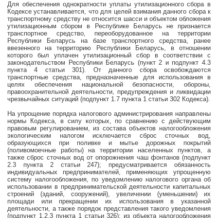
Для обеспечения однократности уплаты утилизационного сбора в
Кодексе устанавливается, что для целей взимания данного сбора к
транспортному средству не относится шасси и объектом обложения
утилизационным сбором в Республике Беларусь не признается
транспортное средство, переоборудованное на территории
Республики Беларусь на базе транспортного средства, ранее
ввезенного на территорию Республики Беларусь, в отношении
которого был уплачен утилизационный сбор в соответствии с
законодательством Республики Беларусь (пункт 2 и подпункт 4.3
пункта 4 статьи 301). От данного сбора освобождаются
транспортные средства, предназначенные для использования в
целях обеспечения национальной безопасности, обороны,
правоохранительной деятельности, предупреждения и ликвидации
чрезвычайных ситуаций (подпункт 1.7 пункта 1 статьи 302 Кодекса).
На упрощение порядка налогового администрирования направлены
нормы Кодекса, в силу которых, по сравнению с действующим
правовым регулированием, из состава объектов налогообложения
экологическим налогом исключается сброс сточных вод,
образующихся при поливке и мытье дорожных покрытий
(поливомоечные работы) на территории населенных пунктов, а
также сброс сточных вод от опорожнения чаш фонтанов (подпункт
2.3 пункта 2 статьи 247); предусматривается обязанность
индивидуальных предпринимателей, применяющих упрощенную
систему налогообложения, по уведомлению налогового органа об
использовании в предпринимательской деятельности капитальных
строений (зданий, сооружений), увеличении (уменьшении) их
площади или прекращении их использования в указанной
деятельности, а также порядок представления такого уведомления
(подпункт 1.2.3 пункта 1 статьи 326); из объекта налогообложения