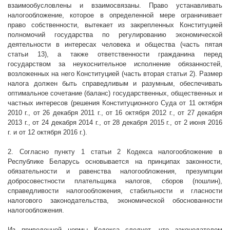
взаимообусловлены и взаимосвязаны. Право устанавливать
налогообложение, которое в определенной мере ограничивает
право собственности, вытекает из закрепленных Конституцией
полномочий государства по регулированию экономической
деятельности в интересах человека и общества (часть пятая
статьи 13), а также ответственности гражданина перед
государством за неукоснительное исполнение обязанностей,
возложенных на него Конституцией (часть вторая статьи 2). Размер
налога должен быть справедливым и разумным, обеспечивать
оптимальное сочетание (баланс) государственных, общественных и
частных интересов (решения Конституционного Суда от 11 октября
2010 г
., от 26 декабря
2011 г
., от 16 октября
2012 г
., от 27 декабря
2013 г
., от 24 декабря
2014 г
., от 28 декабря 2015 г., от 2 июня 2016
г. и от 12 октября 2016 г.).
2. Согласно пункту 1 статьи 2 Кодекса налогообложение в
Республике Беларусь основывается на принципах законности,
обязательности и равенства налогообложения, презумпции
добросовестности плательщика налогов, сборов (пошлин),
справедливости налогообложения, стабильности и гласности
налогового законодательства, экономической обоснованности
налогообложения.
Из приведенной нормы Кодекса следует, что законодателем