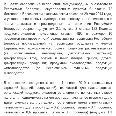
В целях обеспечения исполнения международных обязательств
Республики Беларусь, обусловленных пунктом 5 статьи 72
Договора о Евразийском экономическом союзе от 29 мая 2014 года,
и установления равных подходов к косвенному налогообложению в
части ввозимых и произведенных на территории Республики
Беларусь товаров подпунктом 2.1 пункта 2 статьи 122 Кодекса
предусматривается применение ставки НДС в размере 10
процентов
при ввозе и (или) реализации на территории Республики
Беларусь произведенной на территории государств – членов
Ев
разийского экономического союза
продукции растениеводства
(за исключением цветоводства, декоративных растений);
дикорастущих ягод, орехов и иных плодов, грибов, другой
дикорастущей продукции; продукции пчеловодства; продукции
животноводства (за исключением пушнины); продукции
рыбоводства.
В отношении возведенных после 1 января 2019 г. капитальных
строений (зданий, сооружений), их частей для плательщиков-
организаций предусматривается установление пониженных ставок
налога на недвижимость на четыре года, начиная со второго года с
даты приемки в эксплуатацию с постепенным увеличением ставки к
четвертому году (второй год – 0,2 процента, третий – 0,4 процента,
четвертый – 0,6 процента, пятый – 0,8 процента) (подпункт 1.1