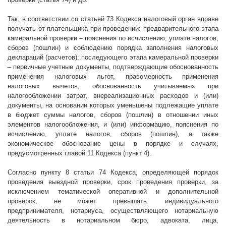
Так, в соответствии со статьей 73 Кодекса налоговый орган вправе
получать от плательщика при проведении: предварительного этапа
камеральной проверки – пояснения по исчислению, уплате налогов,
сборов (пошлин) и соблюдению порядка заполнения налоговых
деклараций (расчетов); последующего этапа камеральной проверки
– первичные учетные документы, подтверждающие обоснованность
применения налоговых льгот, правомерность применения
налоговых вычетов, обоснованность учитываемых при
налогообложении затрат, внереализационных расходов и (или)
документы, на основании которых уменьшены подлежащие уплате
в бюджет суммы налогов, сборов (пошлин) в отношении иных
элементов налогообложения, и (или) информацию, пояснения по
исчислению, уплате налогов, сборов (пошлин), а также
экономическое обоснование цены в порядке и случаях,
предусмотренных главой 11 Кодекса (пункт 4).
Согласно пункту 8 статьи 74 Кодекса, определяющей порядок
проведения выездной проверки, срок проведения проверки, за
исключением тематической оперативной и дополнительной
проверок, не может превышать: индивидуального
предпринимателя, нотариуса, осуществляющего нотариальную
деятельность в нотариальном бюро, адвоката, лица,