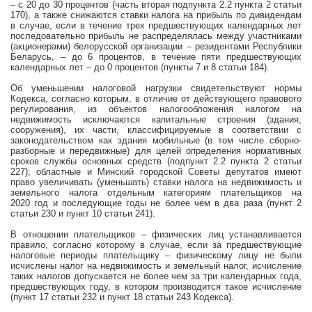
– с 20 до 30 процентов (часть вторая подпункта 2.2 пункта 2 статьи
170), а также снижаются ставки налога на прибыль по дивидендам
в случае, если в течение трех предшествующих календарных лет
последовательно прибыль не распределялась между участниками
(акционерами) белорусской организации – резидентами Республики
Беларусь, – до 6 процентов, в течение пяти предшествующих
календарных лет – до 0 процентов (пункты 7 и 8 статьи 184).
Об уменьшении налоговой нагрузки свидетельствуют нормы
Кодекса, согласно которым, в отличие от действующего правового
регулирования, из объектов налогообложения налогом на
недвижимость исключаются капитальные строения (здания,
сооружения), их части, классифицируемые в соответствии с
законодательством как здания мобильные (в том числе сборно-
разборные и передвижные) для целей определения нормативных
сроков службы основных средств (подпункт 2.2 пункта 2 статьи
227); областные и Минский городской Советы депутатов имеют
право увеличивать (уменьшать) ставки налога на недвижимость и
земельного налога отдельным категориям плательщиков на
2020 год и последующие годы не более чем в два раза (пункт 2
статьи 230 и пункт 10 статьи 241).
В отношении плательщиков – физических лиц устанавливается
правило, согласно которому в случае, если за предшествующие
налоговые периоды плательщику – физическому лицу не были
исчислены налог на недвижимость и земельный налог, исчисление
таких налогов допускается не более чем за три календарных года,
предшествующих году, в котором производится такое исчисление
(пункт 17 статьи 232 и пункт 18 статьи 243 Кодекса).