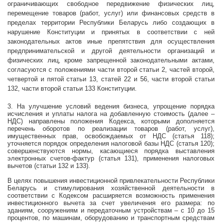
ограничивающих свободное передвижение физических лиц,
перемещение товаров (работ, услуг) или финансовых средств в
пределах территории Республики Беларусь либо создающих в
нарушение Конституции и принятых в соответствии с ней
законодательных актов иные препятствия для осуществления
предпринимательской и другой деятельности организаций и
физических лиц, кроме запрещенной законодательными актами,
согласуются с положениями части второй статьи 2, частей второй,
четвертой и пятой статьи 13, статей 22 и 56, части второй статьи
132, части второй статьи 133 Конституции.
3. На улучшение условий ведения бизнеса, упрощение порядка
исчисления и уплаты налога на добавленную стоимость (далее –
НДС) направлены положения Кодекса, которыми дополняется
перечень оборотов по реализации товаров (работ, услуг),
имущественных прав, освобождаемых от НДС (статья 118);
уточняется порядок определения налоговой базы НДС (статья 120);
совершенствуются нормы, касающиеся порядка выставления
электронных счетов-фактур (статья 131), применения налоговых
вычетов (статьи 132 и 133).
В целях повышения инвестиционной привлекательности Республики
Беларусь и стимулирования хозяйственной деятельности в
соответствии с Кодексом расширяется возможность применения
инвестиционного вычета за счет увеличения его размера: по
зданиям, сооружениям и передаточным устройствам – с 10 до 15
процентов, по машинам, оборудованию и транспортным средствам