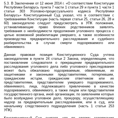
5.3. В Заключении от 12 июня 2014 г. «О соответствии Конституции
Республики Беларусь пункта 7 части 1 статьи 29 и пункта 1 части 1
статьи 303 Уголовно-процессуального кодекса Республики
Беларусь» Конституционный Суд указал, что в соответствии с
требованиями Конституции (часть первая статьи 25, статьи 26, 28 и
60) законодателю следует предусмотреть в УПК положения,
устанавливающие право близких родственников заявлять
требования о необходимости продолжения уголовного процесса с
целью возможной реабилитации умершего, а также особенности
производства предварительного расследования и судебного
разбирательства в случае смерти подозреваемого или
обвиняемого.
Данная правовая позиция Конституционного Суда учтена
законодателем в пункте 24 статьи 2 Закона, определяющем, что
п
остановление следователя о прекращении предварительного
расследования уголовного дела либо уголовного преследования
может быть обжаловано подозреваемым, обвиняемым, их
защитниками и законными представителями, потерпевшим,
гражданским истцом, гражданским ответчиком или их
представителями, представителем умершего подозреваемого,
обвиняемого, лица, подлежавшего привлечению в качестве
подозреваемого, обвиняемого, а также лицом или представителем
государственного органа, иной организации, по заявлениям которых
было возбуждено уголовное дело, прокурору, осуществляющему
надзор за предварительным расследованием, или в суд, или
начальнику следственного подразделения (часть 1 статьи 253
УПК).
Конституционный Суд считает, что по своему содержанию