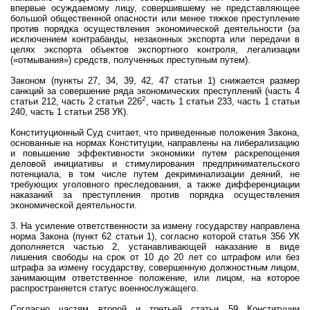
впервые осуждаемому лицу, совершившему не представляющее
большой общественной опасности или менее тяжкое преступление
против порядка осуществления экономической деятельности (за
исключением контрабанды, незаконных экспорта или передачи в
целях экспорта объектов экспортного контроля, легализации
(«отмывания») средств, полученных преступным путем).
Законом (пункты 27, 34, 39, 42, 47 статьи 1) снижается размер
санкций за совершение ряда экономических преступлений (часть 4
2
статьи 212, часть 2 статьи 226
, часть 1 статьи 233, часть 1 статьи
240, часть 1 статьи 258 УК).
Конституционный Суд считает, что приведенные положения Закона,
основанные на нормах Конституции, направлены на либерализацию
и повышение эффективности экономики путем раскрепощения
деловой инициативы и стимулирования предпринимательского
потенциала, в том числе путем декриминализации деяний, не
требующих уголовного преследования, а также дифференциации
наказаний за преступления против порядка осуществления
экономической деятельности.
3. На усиление ответственности за измену государству направлена
норма Закона (пункт 62 статьи 1), согласно которой статья 356 УК
дополняется частью 2, устанавливающей наказание в виде
лишения свободы на срок от 10 до 20 лет со штрафом или без
штрафа за измену государству, совершенную должностным лицом,
занимающим ответственное положение, или лицом, на которое
распространяется статус военнослужащего.
Согласно частям второй и третьей статьи 59 Конституции