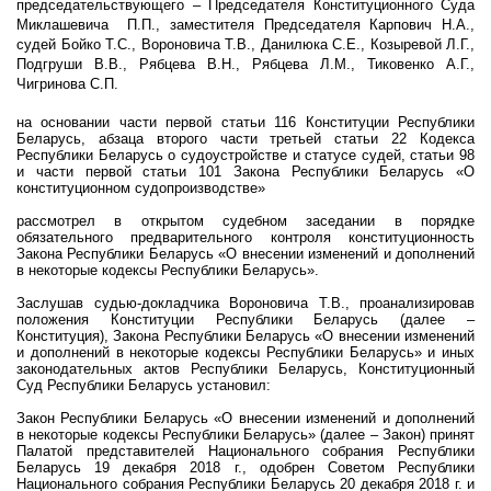
председательствующего – Председателя Конституционного Суда
Миклашевича П.П., заместителя Председателя Карпович Н.А.,
судей Бойко Т.С., Вороновича Т.В., Данилюка С.Е., Козыревой Л.Г.,
Подгруши В.В., Рябцева В.Н., Рябцева Л.М., Тиковенко А.Г.,
Чигринова С.П.
на основании части первой статьи 116 Конституции Республики
Беларусь, абзаца второго части третьей статьи 22 Кодекса
Республики Беларусь о судоустройстве и статусе судей, статьи 98
и части первой статьи 101 Закона Республики Беларусь «О
конституционном судопроизводстве»
рассмотрел в открытом судебном заседании в порядке
обязательного предварительного контроля конституционность
Закона Республики Беларусь «О внесении изменений и дополнений
в некоторые кодексы Республики Беларусь».
Заслушав
судью-докладчика Вороновича Т.В., проанализировав
положения Конституции Республики Беларусь (далее –
Конституция), Закона Республики Беларусь
«О внесении изменений
и дополнений в некоторые кодексы Республики Беларусь»
и иных
законодательных актов Республики Беларусь, Конституционный
Суд Республики Беларусь установил:
Закон Республики Беларусь
«О внесении изменений и дополнений
в некоторые кодексы Республики Беларусь»
(далее – Закон) принят
Палатой представителей Национального собрания Республики
Беларусь 19 декабря 2018 г., одобрен Советом Республики
Национального собрания Республики Беларусь 20 декабря 2018 г. и