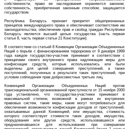
собственности, право ее наследования охраняются законом;
собственность, приобретенная законным способом, защищается
государством.
Республика Беларусь признает приоритет общепризнанных
принципов международного права и обеспечивает соответствие им
законодательства; обеспечение прав и свобод граждан Республики
Беларусь является высшей целью государства (часть первая
статьи 8, часть первая статьи 21 Конституции).
В соответствии со статьей 8 Конвенции Организации Объединенных
Наций о борьбе с финансированием терроризма от 9 декабря 1999
года каждое государство-участник принимает в соответствии с
принципами своего внутреннего права надлежащие меры для
конфискации средств, которые использовались или были
выделены для целей совершения преступлений, а также
поступлений, полученных в результате таких преступлений, при
условии соблюдения прав добросовестных третьих лиц.
Конвенцией Организации Объединенных Наций против
транснациональной организованной преступности от 15 ноября 2000
года установлено, что государства-участники принимают в
максимальной степени, возможной в рамках их внутренних
правовых систем, такие меры, какие могут потребоваться для
обеспечения возможности конфискации доходов от преступлений,
охватываемых данной Конвенцией, или имущества, стоимость
которого соответствует стоимости таких доходов; имущества,
оборудования или других средств, использовавшихся или
предназначавшихся для использования при совершении
преступлений, охватываемых данной Конвенцией (пункт 1 статьи