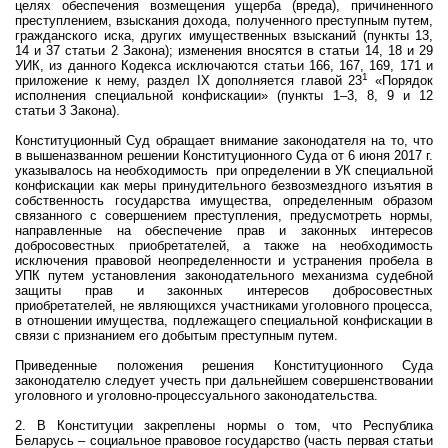
целях обеспечения возмещения ущерба (вреда), причиненного
преступлением, взыскания дохода, полученного преступным путем,
гражданского иска, других имущественных взысканий (пункты 13,
14 и 37 статьи 2 Закона); изменения вносятся в статьи 14, 18 и 29
УИК, из данного Кодекса исключаются статьи 166, 167, 169, 171 и
1
приложение к нему, раздел IХ дополняется главой 23
«Порядок
исполнения специальной конфискации» (пункты 1–3, 8, 9 и 12
статьи 3 Закона).
Конституционный Суд обращает внимание законодателя на то, что
в вышеназванном решении Конституционного Суда от 6 июня 2017 г.
указывалось на необходимость
при определении в УК специальной
конфискации как меры принудительного безвозмездного изъятия в
собственность государства имущества, определенным образом
связанного с совершением преступления, предусмотреть нормы,
направленные на обеспечение прав и законных интересов
добросовестных приобретателей, а также на необходимость
исключения правовой неопределенности и устранения пробела в
УПК путем установления законодательного механизма судебной
защиты прав и законных интересов добросовестных
приобретателей, не являющихся участниками уголовного процесса,
в отношении имущества, подлежащего специальной конфискации в
связи с признанием его добытым преступным путем.
Приведенные положения решения Конституционного Суда
законодателю следует учесть при дальнейшем совершенствовании
уголовного и уголовно-процессуального законодательства.
2. В Конституции закреплены нормы о том, что Республика
Беларусь – социальное правовое государство (часть первая статьи