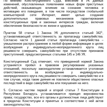
По мнению Конституционного Суда, внесение в УК данных
изменений, обусловленных появлением новых форм преступных
действий, оказывающих влияние на сознание человека и
мотивацию его поведения, в том числе посредством глобальной
компьютерной сети Интернет, имеет целью создание
дополнительных правовых механизмов гарантирования
конституционных прав и законных интересов граждан, включая
обеспечение безопасности их жизни и здоровья.
1
Пунктом 58 статьи 1 Закона УК дополняется статьей 342
,
устанавливающей ответственность за пропаганду самоубийства.
Согласно части 1 данной статьи пропаганда самоубийства –
умышленное распространение в любой форме информации в целях
возбуждения у индивидуально-неопределенного круга лиц
решимости совершить самоубийство при отсутствии признаков
преступлений, предусмотренных статьями 145 и 146 УК.
Конституционный Суд отмечает, что приведенной нормой Закона
устраняется пробел в правовом регулировании указанных
отношений, поскольку законодателем устанавливается уголовная
ответственность за возбуждение у индивидуально-
неопределенного круга лиц решимости совершить самоубийство и в
том случае, когда такие деяния не повлекли общественно опасных
последствий в виде самоубийства или покушения на него.
5. Согласно частям первой и второй статьи 7 Конституции в
Республике Беларусь устанавливается принцип верховенства
права; государство, все его органы и должностные лица действуют
в пределах Конституции и принятых в соответствии с ней актов
законодательства.