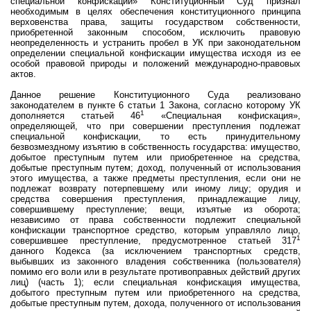
специальной конфискации» Конституционный Суд признал
необходимым в целях обеспечения конституционного принципа
верховенства права, защиты государством собственности,
приобретенной законным способом, исключить правовую
неопределенность и устранить пробел в УК при законодательном
определении специальной конфискации имущества исходя из ее
особой правовой природы и положений международно-правовых
актов.
Данное решение Конституционного Суда реализовано
законодателем в пункте 6 статьи 1 Закона, согласно которому УК
1
дополняется статьей 46
«Специальная конфискация»,
определяющей, что п
ри совершении преступления подлежат
специальной конфискации, то есть принудительному
безвозмездному изъятию в собственность государства: имущество,
добытое преступным путем или приобретенное на средства,
добытые преступным путем; доход, полученный от использования
этого имущества, а также предметы преступления, если они не
подлежат возврату потерпевшему или иному лицу; орудия и
средства совершения преступления, принадлежащие лицу,
совершившему преступление; вещи, изъятые из оборота;
независимо от права собственности подлежит специальной
конфискации транспортное средство, которым управляло лицо,
1
совершившее преступление, предусмотренное статьей 317
данного Кодекса (за исключением транспортных средств,
выбывших из законного владения собственника (пользователя)
помимо его воли или в результате противоправных действий других
лиц) (часть 1); если специальная конфискация имущества,
добытого преступным путем или приобретенного на средства,
добытые преступным путем, дохода, полученного от использования