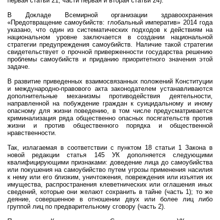
первая статьи 21, части первая и вторая статьи 24).
В Докладе Всемирной организации здравоохранения
«Предотвращение самоубийств: глобальный императив» 2014 года
указано, что один из систематических подходов к действиям на
национальном уровне заключается в создании национальной
стратегии предупреждения самоубийств. Наличие такой стратегии
свидетельствует о прочной приверженности государства решению
проблемы самоубийств и приданию приоритетного значения этой
задаче.
В развитие приведенных взаимосвязанных положений Конституции
и международно-правового акта законодателем устанавливаются
дополнительные механизмы противодействия деятельности,
направленной на побуждение граждан к суицидальному и иному
опасному для жизни поведению, в том числе предусматривается
криминализация ряда общественно опасных посягательств против
жизни и против общественного порядка и общественной
нравственности.
Так, излагаемая в соответствии с пунктом 18 статьи 1 Закона в
новой редакции статья 145 УК дополняется следующими
квалифицирующими признаками: доведение лица до самоубийства
или покушения на самоубийство путем угрозы применения насилия
к нему или его близким, уничтожения, повреждения или изъятия их
имущества, распространения клеветнических или оглашения иных
сведений, которые они желают сохранить в тайне (часть 1); то же
деяние, совершенное в отношении двух или более лиц либо
группой лиц по предварительному сговору (часть 2).