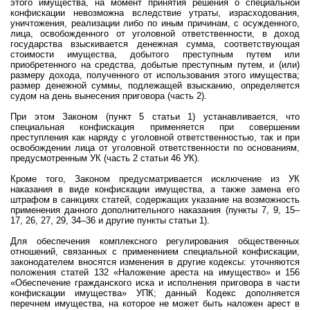
этого имущества, на момент принятия решения о специальной
конфискации невозможна вследствие утраты, израсходования,
уничтожения, реализации либо по иным причинам, с осужденного,
лица, освобожденного от уголовной ответственности, в доход
государства взыскивается денежная сумма, соответствующая
стоимости имущества, добытого преступным путем или
приобретенного на средства, добытые преступным путем, и (или)
размеру дохода, полученного от использования этого имущества;
размер денежной суммы, подлежащей взысканию, определяется
судом на день вынесения приговора (часть 2).
При этом Законом (пункт 5 статьи 1) устанавливается, что
специальная конфискация применяется при совершении
преступления как наряду с уголовной ответственностью, так и при
освобождении лица от уголовной ответственности по основаниям,
предусмотренным УК (часть 2 статьи 46 УК).
Кроме того, Законом предусматривается исключение из УК
наказания в виде конфискации имущества, а также замена его
штрафом в санкциях статей, содержащих указание на возможность
применения данного дополнительного наказания (пункты 7, 9, 15–
17, 26, 27, 29, 34–36 и другие пункты статьи 1).
Для обеспечения комплексного регулирования общественных
отношений, связанных с применением специальной конфискации,
законодателем вносятся изменения в другие кодексы: уточняются
положения статей 132 «Наложение ареста на имущество» и 156
«Обеспечение гражданского иска и исполнения приговора в части
конфискации имущества» УПК; данный Кодекс дополняется
перечнем имущества, на которое не может быть наложен арест в