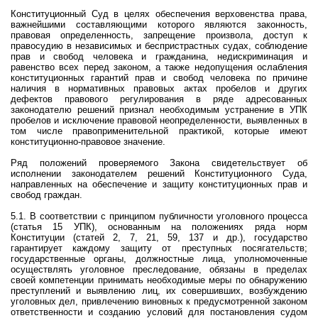
Конституционный Суд в целях обеспечения верховенства права,
важнейшими составляющими которого являются законность,
правовая определенность, запрещение произвола, доступ к
правосудию в независимых и беспристрастных судах, соблюдение
прав и свобод человека и гражданина, недискриминация и
равенство всех перед законом, а также недопущения ослабления
конституционных гарантий прав и свобод человека по причине
наличия в нормативных правовых актах пробелов и других
дефектов правового регулирования в ряде адресованных
законодателю решений признал необходимым устранение в УПК
пробелов и исключение правовой неопределенности, выявленных в
том числе правоприменительной практикой, которые имеют
конституционно-правовое значение.
Ряд положений проверяемого Закона свидетельствует об
исполнении законодателем решений Конституционного Суда,
направленных на обеспечение и защиту конституционных прав и
свобод граждан.
5.1. В соответствии
с
принципом публичности уголовного процесса
(статья 15 УПК), основанным на положениях ряда норм
Конституции (статей 2, 7, 21, 59, 137 и др.), государство
гарантирует каждому защиту от преступных посягательств;
государственные органы, должностные лица, уполномоченные
осуществлять уголовное преследование, обязаны в пределах
своей компетенции принимать необходимые меры по обнаружению
преступлений и выявлению лиц, их совершивших, возбуждению
уголовных дел, привлечению виновных к предусмотренной законом
ответственности и созданию условий для постановления судом