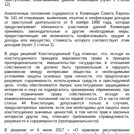
12).
Аналогичные положения содержатся в Конвенции Совета Европы
№ 141 об отмывании, выявлении, изъятии
и конфискации доходов
от преступной деятельности от 8 ноября 1990 года, которая
предусматривает обязанность участников данной Конвенции
принимать законодательные и другие необходимые меры,
предоставляющие им возможность конфисковывать орудия и
доходы или имущество, стоимость которого соответствует этим
доходам (пункт 1 статьи 2).
В ряде решений Конституционный Суд отмечал, что,
исходя из
конституционного принципа верховенства права и принципа
пропорциональности, вмешательство государства в отношения
собственности не должно быть произвольным и нарушать
равновесие между интересами общества и необходимыми
условиями защиты основных прав личности, что предполагает
разумную соразмерность используемых средств и преследуемой
цели, чтобы обеспечивался баланс конституционно защищаемых
интересов и лицо не подвергалось чрезмерному обременению; при
этом ограничения права собственности, исходя из
взаимосвязанных положений части первой статьи 23 и части пятой
статьи 44 Конституции, допускаются только в случаях,
предусмотренных законом, если они необходимы для защиты иных
конституционно значимых ценностей, в том числе прав и законных
интересов других лиц, отвечают требованиям справедливости,
разумности и соразмерности (пропорциональности).
В решении от 6 июня 2017 г. «О правовом регулировании