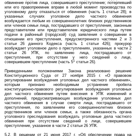
обвинение против лица, совершившего преступление; потерпевший
или его правопреемник вправе в любой момент производства по
уголовному делу отказаться от обвинения (часть 1 статьи 28); в
указанных случаях у
головное дело частного обвинения
возбуждается любым из совершеннолетних близких родственников
или членов семьи лица, пострадавшего от преступления, законным
представителем или представителем юридического лица путем
подачи в районный (городской) суд заявления о совершении в
отношении его преступления, предусмотренного частями 2 и 3
статьи 26 данного Кодекса (часть 1 статьи 426); прокурор
возбуждает уголовное дело о преступлениях, указанных в части 2
статьи 26 УПК, по заявлению лица, пострадавшего от
преступления, при отсутствии у него сведений о лице,
1
совершившем преступление (часть 5
статьи 26).
Приведенными положениями Закона реализовано решение
Конституционного Суда от 27 ноября 2015 г. «О правовом
регулировании возбуждения уголовных дел частного обвинения»,
которым признано необходимым устранение пробела
конституционно-правового регулирования возбуждения уголовных
дел частного обвинения путем внесения в УПК изменений и
дополнений, предусматривающих возбуждение уголовных дел
частного обвинения в случае смерти лица, пострадавшего от
преступления, по заявлениям его совершеннолетних близких
родственников или членов семьи, а также обязанность органа
уголовного преследования возбуждать уголовные дела частного
обвинения при отсутствии сведений о лице, совершившем
преступление, указанное в части 2 статьи 26 УПК.
5.2. В решении от 21 июня 2017 г. «Об обеспечении права на