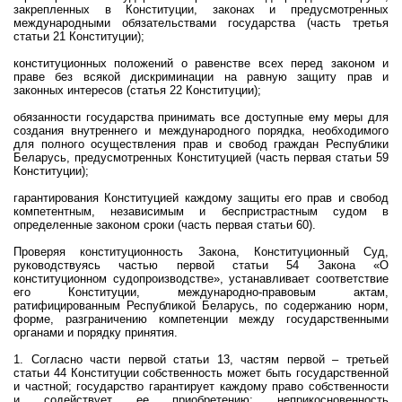
закрепленных в Конституции, законах и предусмотренных
международными обязательствами государства (часть третья
статьи 21 Конституции);
конституционных положений о равенстве всех перед законом и
праве без всякой дискриминации на равную защиту прав и
законных интересов (статья 22 Конституции);
обязанности государства принимать все доступные ему меры для
создания внутреннего и международного порядка, необходимого
для полного осуществления прав и свобод граждан Республики
Беларусь, предусмотренных Конституцией (часть первая статьи 59
Конституции);
гарантирования Конституцией каждому защиты его прав и свобод
компетентным, независимым и беспристрастным судом в
определенные законом сроки (часть первая статьи 60).
Проверяя конституционность Закона, Конституционный Суд,
руководствуясь частью первой статьи 54 Закона «О
конституционном судопроизводстве», устанавливает соответствие
его Конституции, международно-правовым актам,
ратифицированным Республикой Беларусь, по содержанию норм,
форме, разграничению компетенции между государственными
органами и порядку принятия.
1. Согласно части первой статьи 13, частям первой – третьей
статьи 44 Конституции собственность может быть государственной
и частной; государство гарантирует каждому право собственности
и содействует ее приобретению; неприкосновенность