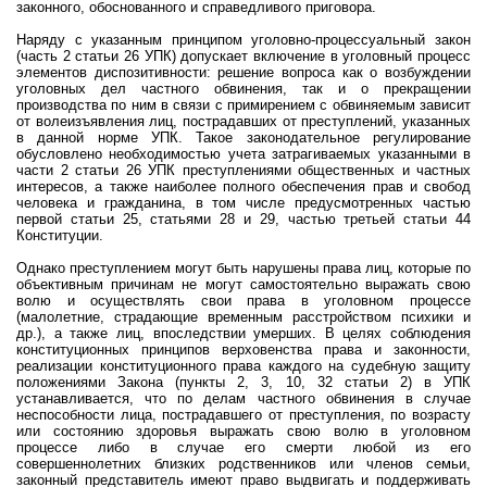
законного, обоснованного и справедливого приговора.
Наряду с указанным принципом уголовно-процессуальный закон
(часть 2 статьи 26 УПК) допускает включение в уголовный процесс
элементов диспозитивности: решение вопроса как о возбуждении
уголовных дел частного обвинения, так и о прекращении
производства по ним в связи с примирением с обвиняемым зависит
от волеизъявления лиц, пострадавших от преступлений, указанных
в данной норме УПК. Такое законодательное регулирование
обусловлено необходимостью учета затрагиваемых указанными в
части 2 статьи 26 УПК преступлениями общественных и частных
интересов, а также наиболее полного обеспечения прав и свобод
человека и гражданина, в том числе предусмотренных частью
первой статьи 25, статьями 28 и 29, частью третьей статьи 44
Конституции.
Однако преступлением могут быть нарушены права лиц, которые по
объективным причинам не могут самостоятельно выражать свою
волю и осуществлять свои права в уголовном процессе
(малолетние, страдающие временным расстройством психики и
др.), а также лиц, впоследствии умерших. В целях соблюдения
конституционных принципов верховенства права и законности,
реализации конституционного права каждого на судебную защиту
положениями Закона (пункты 2, 3, 10, 32 статьи 2) в УПК
устанавливается, что по делам частного обвинения в случае
неспособности лица, пострадавшего от преступления, по возрасту
или состоянию здоровья выражать свою волю в уголовном
процессе либо в случае его смерти любой из его
совершеннолетних близких родственников или членов семьи,
законный представитель имеют право выдвигать и поддерживать