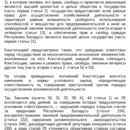
1), в котором человек, его права, свободы и гарантии их реализации
являются высшей ценностью и целью общества и государства
(часть первая статьи 2); государство предоставляет всем равные
права для осуществления хозяйственной деятельности и
гарантирует равные возможности свободного использования
способностей и имущества для предпринимательской и иной не
запрещенной законом экономической деятельности (части вторая и
четвертая статьи 13), а обеспечение прав и свобод граждан
Республики Беларусь является высшей целью государства (часть
первая статьи 21).
Конституцией предусмотрено также, что гражданин ответствен
перед государством за неукоснительное исполнение обязанностей,
возложенных на него Конституцией, каждый обязан соблюдать
Конституцию, законы и уважать права, свободы, законные интересы
других лиц (часть вторая статьи 2, статьи 52 и 53).
На основе приведенных положений Конституции вносятся
изменения в нормы уголовного закона, определяющие
ответственность за совершение преступлений против порядка
осуществления экономической деятельности.
Так, Законом (пункты 30, 31, 33, 38, 41, 44 статьи 1) из УК
исключается ряд деяний, за совершение которых предусмотрена
уголовная ответственность, – нарушение порядка открытия счетов
за пределами Республ
ики Беларусь (статья 224),
воспрепятствование законной предпринимательской деятельности
(статья 232), нарушение антимонопольного
законодательства
(статья 244), дискредитация деловой репутации конкурента (статья
249); в ряде статей УК уточняется объективная сторона составов