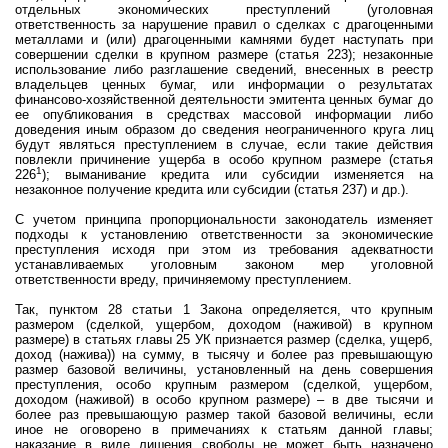
отдельных экономических преступлений (уголовная
ответственность за нарушение правил о сделках с драгоценными
металлами и (или) драгоценными камнями будет наступать при
совершении сделки в крупном размере (статья 223); незаконные
использование либо разглашение сведений, внесенных в реестр
владельцев ценных бумаг, или информации о результатах
финансово-хозяйственной деятельности эмитента ценных бумаг до
ее опубликования в средствах массовой информации либо
доведения иным образом до сведения неограниченного круга лиц
будут являться преступлением в случае, если такие действия
повлекли причинение ущерба в особо крупном размере (статья
1
226
); выманивание кредита или субсидии изменяется на
незаконное получение кредита или субсидии (статья 237) и
др.).
С учетом принципа пропорциональности законодатель изменяет
подходы к установлению ответственности за экономические
преступления исходя при этом из требования адекватности
устанавливаемых уголовным законом мер уголовной
ответственности вреду, причиняемому преступлением.
Так, пунктом 28 статьи 1 Закона определяется, что крупным
размером (сделкой, ущербом, доходом (наживой) в крупном
размере) в статьях главы 25 УК признается размер (сделка, ущерб,
доход (нажива)) на сумму, в тысячу и более раз превышающую
размер базовой величины, установленный на день совершения
преступления, особо крупным размером (сделкой, ущербом,
доходом (наживой) в особо крупном размере) – в две тысячи и
более раз превышающую размер такой базовой величины, если
иное не оговорено в примечаниях к статьям данной главы;
наказание в виде лишения свободы не может быть назначено