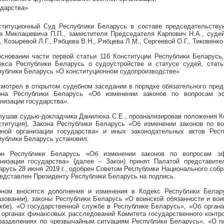
ударства»
ституционный Суд Республики Беларусь в составе председательству
а Миклашевича П.П., заместителя Председателя Карпович Н.А., судей
, Козыревой Л.Г., Рябцева В.Н., Рябцева Л.М., Сергеевой О.Г., Тиковенко
основании части первой статьи 116 Конституции Республики Беларусь,
екса Республики Беларусь о судоустройстве и статусе судей, стать
публики Беларусь «О конституционном судопроизводстве»
смотрел в открытом судебном заседании в порядке обязательного пред
она Республики Беларусь «Об изменении законов по вопросам эф
анизации государства».
лушав судью-докладчика Данилюка С.Е., проанализировав положения Ко
ституция), Закона Республики Беларусь «Об изменении законов по в
нной организации государства» и иных законодательных актов Рес
публики Беларусь установил:
он Республики Беларусь «Об изменении законов по вопросам эф
анизации государства» (далее – Закон) принят Палатой представите
арусь 28 июня 2019 г., одобрен Советом Республики Национального собр
редставлен Президенту Республики Беларусь на подпись.
оном вносятся дополнения и изменения в Кодекс Республики Белар
азовании), законы Республики Беларусь «О воинской обязанности и вои
жбе), «О государственной службе в Республике Беларусь», «Об органа
 органах финансовых расследований Комитета государственного контро
разделениях по чрезвычайным ситуациям Республики Беларусь», «О п