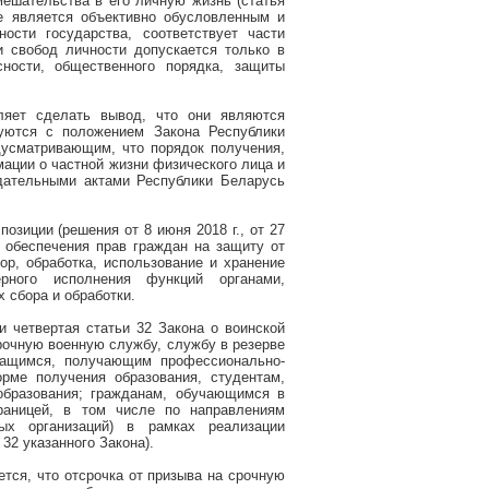
мешательства в его личную жизнь (статья
ие является объективно обусловленным и
ости государства, соответствует части
и свобод личности допускается только в
сности, общественного порядка, защиты
ляет сделать вывод, что они являются
уются с положением Закона Республики
усматривающим, что порядок получения,
мации о частной жизни физического лица и
дательными актами Республики Беларусь
зиции (решения от 8 июня 2018 г., от 27
 обеспечения прав граждан на защиту от
р, обработка, использование и хранение
ного исполнения функций органами,
 сбора и обработки.
и четвертая статьи 32 Закона о воинской
срочную военную службу, службу в резерве
чащимся, получающим профессионально-
рме получения образования, студентам,
бразования; гражданам, обучающимся в
раницей, в том числе по направлениям
ных организаций) в рамках реализации
32 указанного Закона).
ется, что отсрочка от призыва на срочную