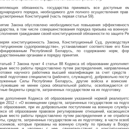
репляющих обязанность государства принимать все доступные 
дународного порядка, необходимого для полного осуществления прав
дусмотренных Конституцией (часть первая статьи 59).
нятие Закона обусловлено необходимостью повышения эффективности
ударства, в том числе совершенствования порядка призыва на военную
исполнения гражданами своей конституционной обязанности по защите Р
веряя конституционность Закона, Конституционный Суд, руководству
ституционном судопроизводстве», устанавливает соответствие его Кон
ифицированным Республикой Беларусь, по содержанию норм, фор
ударственными органами и порядку принятия.
татьей 7 Закона пункт 4 статьи 88 Кодекса об образовании дополняе
орым место работы предоставлено путем распределения, направленные 
готовке научного работника высшей квалификации за счет средств 
евой подготовке специалиста (рабочего, служащего), добровольно пост
руженные Силы Республики Беларусь, другие войска и воинские
служившие не менее срока обязательной работы, освобождаются от
тные бюджеты средств, затраченных государством на их подготовку.
ем дополнения Кодекса об образовании указанной нормой реализуетс
бря 2012 г. «О возмещении средств, затраченных государством на подг
го образования, при их добровольном поступлении на военную службу»
ексе об образовании правовое регулирование отношений, касающихся
орым место работы предоставлено путем распределения и не отработ
оты, средств, затраченных государством на их подготовку, в части осво
ускников, которые призваны на военную службу по призыву в Воору
мирования и уволены с нее, свидетельствует о конституционно