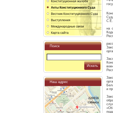
Конституционная жалоба
гос
Акты Конституционного Суда
Кон
Вестник Конституционного Суда
Суд
Выступления
С.Е.
Международные связи
на 
Код
Карта сайта
Рес
рас
Поиск
Зак
орг
Зас
Кон
Искать
вое
Рес
Зак
орг
Наш адрес
Бел
и п
Зак
220016
обр
г.Минск
слу
«Об
под