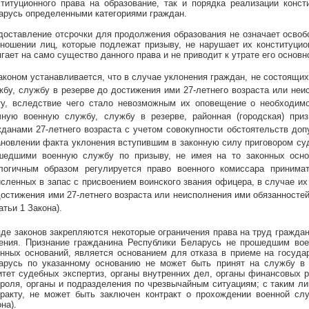
ституционного права на образование, так и порядка реализации конст
арусь определенными категориями граждан.
доставление отсрочки для продолжения образования не означает освоб
тношении лиц, которые подлежат призыву, не нарушает их конституцио
гает на само существо данного права и не приводит к утрате его основн
Законом устанавливается, что в случае уклонения граждан, не состоящих
жбу, службу в резерве до достижения ими 27-летнего возраста или неи
ту, вследствие чего стало невозможным их оповещение о необходимо
чную военную службу, службу в резерве, районная (городская) при
жданами 27-летнего возраста с учетом совокупности обстоятельств до
ановлении факта уклонения вступившим в законную силу приговором суд
шедшими военную службу по призыву, не имея на то законных осн
логичным образом регулируется право военного комиссара принима
исленных в запас с присвоением воинского звания офицера, в случае и
достижения ими 27-летнего возраста
или неисполнения ими обязанностей
атьи 1 Закона).
яде законов закрепляются некоторые ограничения права на труд гражда
ения. Признание гражданина Республики Беларусь не прошедшим вое
онных оснований, является основанием для отказа в приеме на госуда
арусь по указанному основанию не может быть принят на службу в 
итет судебных экспертиз, органы внутренних дел, органы финансовых 
троля, органы и подразделения по чрезвычайным ситуациям; с таким л
тракту, не может быть заключен контракт о прохождении военной служ
на).