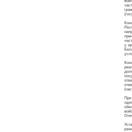
вое
час
гра
(го
Кон
Рес
нап
при
част
у о
Бел
усл
Кон
реа
дол
пос
отв
отв
(час
При
одн
обе
вой
Оте
Уст
раз