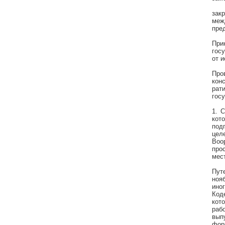
зак
меж
пре
При
гос
от 
Про
кон
рат
гос
1.
С
кот
под
цел
Воо
про
мес
Пут
ноя
ино
Код
кот
раб
вып
фор