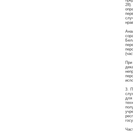
пре
28)
опр
пер
слу
нра
Ана
сор
Бел
пер
пер
(час
При
дек
неп
пер
исп
3. 
слу
для
тех
пол
учр
рес
госу
Час