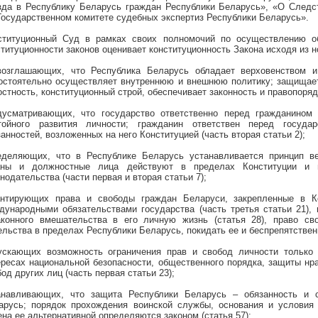
зда в Республику Беларусь граждан Республики Беларусь», «О Следс
Государственном комитете судебных экспертиз Республики Беларусь».
ституционный Суд в рамках своих полномочий по осуществлению об
ституционности законов оценивает конституционность Закона исходя из н
возглашающих, что Республика Беларусь обладает верховенством и
остоятельно осуществляет внутреннюю и внешнюю политику; защищает
стность, конституционный строй, обеспечивает законность и правопорядо
дусматривающих, что государство ответственно перед гражданином
тойного развития личности; гражданин ответствен перед госуда
анностей, возложенных на него Конституцией (часть вторая статьи 2);
еделяющих, что в Республике Беларусь устанавливается принцип вер
аны и должностные лица действуют в пределах Конституции и 
нодательства (части первая и вторая статьи 7);
антирующих права и свободы граждан Беларуси, закрепленные в Ко
дународными обязательствами государства (часть третья статьи 21), 
аконного вмешательства в его личную жизнь (статья 28), право св
ельства в пределах Республики Беларусь, покидать ее и беспрепятственн
ускающих возможность ограничения прав и свобод личности только 
ересах национальной безопасности, общественного порядка, защиты нра
од других лиц (часть первая статьи 23);
анавливающих, что защита Республики Беларусь – обязанность и 
арусь; порядок прохождения воинской службы, основания и условия
ена ее альтернативной определяются законом (статья 57);