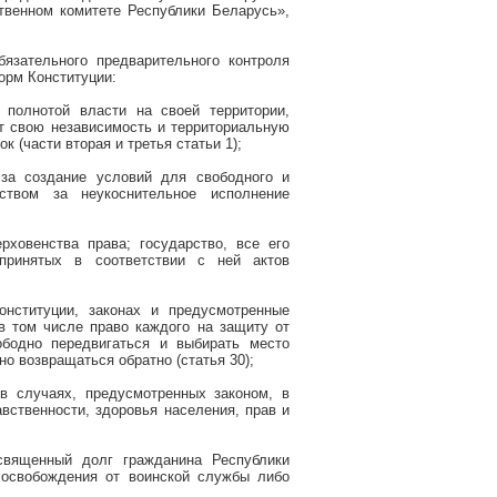
твенном комитете Республики Беларусь»,
язательного предварительного контроля
орм Конституции:
 полнотой власти на своей территории,
 свою независимость и территориальную
к (части вторая и третья статьи 1);
 за создание условий для свободного и
рством за неукоснительное исполнение
ховенства права; государство, все его
принятых в соответствии с ней актов
нституции, законах и предусмотренные
в том числе право каждого на защиту от
ободно передвигаться и выбирать место
о возвращаться обратно (статья 30);
в случаях, предусмотренных законом, в
вственности, здоровья населения, прав и
священный долг гражданина Республики
 освобождения от воинской службы либо