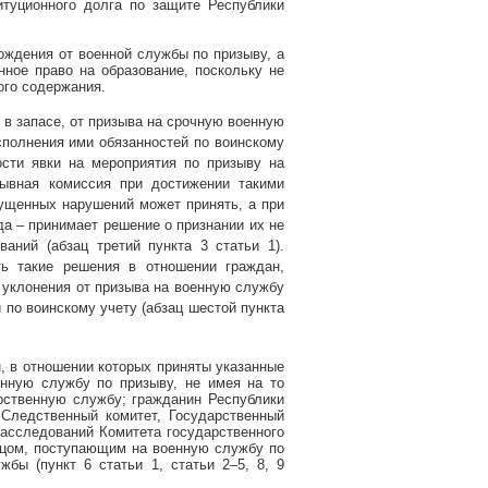
итуционного долга по защите Республики
ождения от военной службы по призыву, а
нное право на образование, поскольку не
ого содержания.
 в запасе, от призыва на срочную военную
сполнения ими обязанностей по воинскому
сти явки на мероприятия по призыву на
зывная комиссия при достижении такими
пущенных нарушений может принять, а при
а – принимает решение о признании их не
ований
(абзац третий пункта 3 статьи 1).
ть такие решения в отношении граждан,
х уклонения от призыва на военную службу
 по воинскому учету
(абзац шестой пункта
н, в отношении которых приняты указанные
нную службу по призыву, не имея на то
рственную службу; гражданин Республики
Следственный комитет, Государственный
расследований Комитета государственного
ицом, поступающим на военную службу по
бы (пункт 6 статьи 1, статьи 2–5, 8, 9