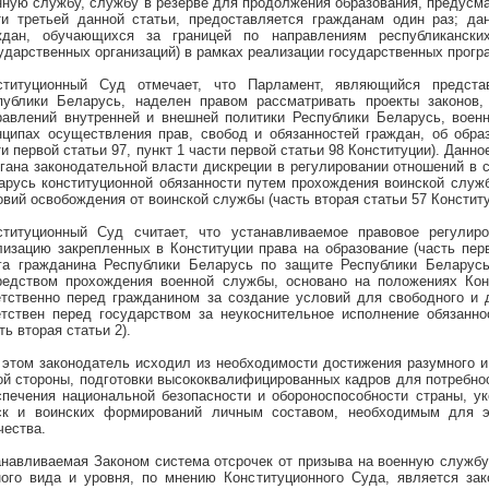
нную службу, службу в резерве для продолжения образования, предусм
ти третьей данной статьи, предоставляется гражданам один раз; да
ждан, обучающихся за границей по направлениям республиканских
сударственных организаций) в рамках реализации государственных прогр
ституционный Суд отмечает, что Парламент, являющийся предста
публики Беларусь, наделен правом рассматривать проекты законов
равлений внутренней и внешней политики Республики Беларусь, воен
нципах осуществления прав, свобод и обязанностей граждан, об образ
и первой статьи 97, пункт 1 части первой статьи 98 Конституции). Данн
ргана законодательной власти дискреции в регулировании отношений в
арусь конституционной обязанности путем прохождения воинской служб
овий освобождения от воинской службы (часть вторая статьи 57 Конститу
ституционный Суд считает, что
устанавливаемое правовое регулир
лизацию закрепленных в Конституции права на образование (часть пер
га гражданина Республики Беларусь по защите Республики Беларусь 
редством прохождения военной службы, основано на положениях Конс
етственно перед гражданином за создание условий для свободного и д
етствен перед государством за неукоснительное исполнение обязанно
ть вторая статьи 2).
 этом законодатель исходил из необходимости
достижения разумного и
ой стороны, подготовки высококвалифицированных кадров для потребнос
спечения национальной безопасности и обороноспособности страны, у
ск и воинских формирований личным составом, необходимым для 
чества.
анавливаемая Законом система отсрочек от призыва на военную службу
ного вида и уровня, по мнению Конституционного Суда, является зак