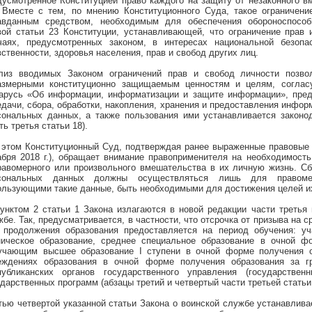
дусмотренное Конституцией право каждого на защиту от незаконного в
. Вместе с тем, по мнению Конституционного Суда, такое ограничен
авданным средством, необходимым для обеспечения обороноспособн
вой статьи 23 Конституции, устанавливающей, что ограничение прав 
чаях, предусмотренных законом, в интересах национальной безопа
вственности, здоровья населения, прав и свобод других лиц.
лиз вводимых Законом ограничений прав и свобод личности позво
азмерными конституционно защищаемым ценностям и целям, соглас
арусь «Об информации, информатизации и защите информации», пред
едачи, сбора, обработки, накопления, хранения и предоставления инфор
сональных данных, а также пользования ими устанавливается законо
ть третья статьи 18).
 этом Конституционный Суд, подтверждая ранее выраженные правовые по
абря 2018 г.), обращает внимание правоприменителя на необходимость
равомерного или произвольного вмешательства в их личную жизнь. Сбо
сональных данных должны осуществляться лишь для правомер
ользующими такие данные, быть необходимыми для достижения целей их
Пунктом 2 статьи 1 Закона излагаются в новой редакции части третья 
жбе. Так, предусматривается, в частности, что отсрочка от призыва на 
 продолжения образования предоставляется на период обучения: у
ническое образование, среднее специальное образование в очной фо
учающим высшее образование I ступени в очной форме получения о
еждениях образования в очной форме получения образования за г
публиканских органов государственного управления (государствен
дарственных программ (абзацы третий и четвертый части третьей статьи 
тью четвертой указанной статьи Закона о воинской службе устанавлива