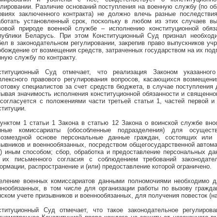
улировании. Различие оснований поступления на военную службу (по о
овиях заключенного контракта) не должно влечь разные последствия
аботать установленный срок, поскольку в любом из этих случаев вы
вовой природе военной службе – исполнению конституционной обяз
публики Беларусь. При этом Конституционный Суд признал необходи
бел в законодательном регулировании, закрепив право выпускников уч
обождение от возмещения средств, затраченных государством на их под
нную службу по контракту.
ституционный Суд отмечает, что реализация Законом указанног
плексного правового регулирования вопросов, касающихся возмещени
готовку специалистов за счет средств бюджета, в случае поступления
тывая значимость исполнения конституционной обязанности и священно
 согласуется с положениями части третьей статьи 1, частей первой и 
ституции.
Пунктом 1 статьи 1 Закона в статью 12 Закона о воинской службе вно
нные комиссариаты (обособленные подразделения) для осущест
возмездной основе персональные данные граждан, состоящих или 
зывников и военнообязанных, посредством общегосударственной автом
и) иным способом; сбор, обработка и предоставление персональных д
 их письменного согласия с соблюдением требований законодате
ормации, распространение и (или) предоставление которой ограничено.
еление
военных комиссариатов
данными полномочиями необходимо д
ннообязанных, в том числе для организации работы по вызову гражд
нском учете призывников и военнообязанных,
для получения повесток (н
ституционный Суд отмечает, что такое законодательное регулиров