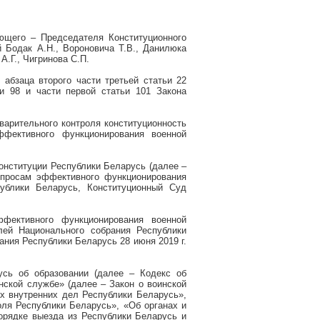
ющего – Председателя Конституционного
 Бодак А.Н., Вороновича Т.В., Данилюка
 А.Г., Чигринова С.П.
 абзаца второго части третьей статьи 22
и 98 и части первой статьи 101 Закона
варительного контроля конституционность
фективного функционирования военной
нституции Республики Беларусь (далее –
опросам эффективного функционирования
публики Беларусь, Конституционный Суд
фективного функционирования военной
лей Национального собрания Республики
ания Республики Беларусь 28 июня 2019 г.
усь об образовании (далее – Кодекс об
нской службе» (далее – Закон о воинской
х внутренних дел Республики Беларусь»,
ля Республики Беларусь», «Об органах и
орядке выезда из Республики Беларусь и