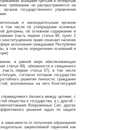
атриваемая абзацами третьим и четвертым
нное требование не распространяется на
 органов государственного управления
амм.
вительным и законодательным органом
, в том числе об утверждении основных
ной доктрины, об основном содержании и
овании (часть первая статьи 90, пункт 2
ое конституционное право означает наличие
 сфере
исполнения гражданами Республики
ы, в том числе определении оснований и
ции).
ование, в равной мере обеспечивающее
вая статьи 49),
обязанности и священного
(часть первая статьи 57), в том числе
титуции, согласно которым государство
остойного развития личности; гражданин
стей, возложенных на него Конституцией
 справедливого баланса между целями, с
тей общества и государства, а с другой –
комплектования Вооруженных Сил, других
эффективного решения задач по защите
 в зависимости от получения образования
онодательно закрепляемой гарантией как