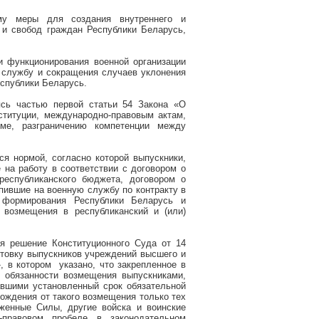
ему меры для создания внутреннего и
 и свобод граждан Республики Беларусь,
 функционирования военной организации
 службу и сокращения случаев уклонения
еспублики Беларусь.
ясь частью первой статьи 54 Закона «О
ституции, международно-правовым актам,
ме, разграничению компетенции между
тся нормой, согласно которой
выпускники,
на работу в соответствии с договором о
республиканского бюджета, договором о
упившие на военную службу по контракту в
 формирования Республики Беларусь и
 возмещения в республиканский и (или)
я решение Конституционного Суда от 14
отовку выпускников учреждений высшего и
, в котором указано, что закрепленное в
 обязанности возмещения выпускниками,
авшими установленный срок обязательной
бождения от такого возмещения только тех
женные Силы, другие войска и воинские
-правовом пробеле в законодательном