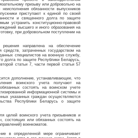
бязательному призыву или добровольно на
 неисполнения обязанности выпускников
пускники приступают к единой по своей
анности и священного долга по защите
мым устранить конституционно-правовой
реждений высшего и иного образования на
готовку, при добровольном поступлении на
о решения направлена на обеспечение
я средств, затраченных государством на
 данных специалистов на военную службу,
го долга по защите Республики Беларусь,
второй статьи 7, части первой статьи 57
сится дополнение, устанавливающее, что
вления воинского учета получают на
обязанных состоять на воинском учете
атизированной информационной системы и
анных указанных граждан осуществляются
льства Республики Беларусь о защите
ля целей воинского учета
призывников и
ан, состоящих или
обязанных состоять на
аправлений) военкоматов.
ание в определенной мере ограничивает