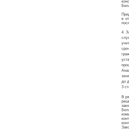
кон
Бел
Пре
в о
пося
4. 
слу
уче
сро
гра
уст
про
Ана
зач
до 
3 ст
В р
реш
зак
Бел
ком
кон
кон
Зако