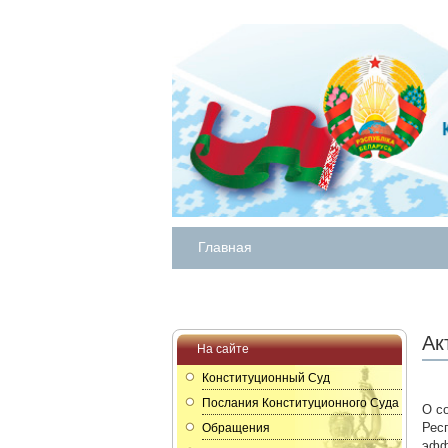
Главная
Ак
На сайте
Конституционный Суд
Послания Конституционного Суда
О с
Рес
Обращения
эфф