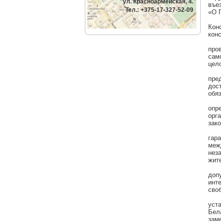
ул. Красноармейская, 4.
въе
Тел.: +375-17-327-52-09
«О 
Кон
кон
про
сам
цело
пре
дос
обяз
опр
орг
зако
гар
меж
нез
жит
доп
инт
своб
уст
Бел
зам