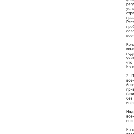
рег
усл
отр
пра
Рес
про
осв
вое
Кон
ком
под
учи
что
Кон
2. 
вое
без
при
(ил
без
инф
Над
вое
вои
Кон