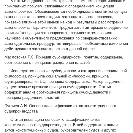
В статье подробно рассматривается комплекс теоретических и
прикладных проблем, связанных с определением концепции
законопроектов. Обосновывается необходимость оценки концепции
законопроекта на всех стадиях законодательного процесса,
показано влияние этой оценки на ход и результаты рассмотрения
законопроекта Парламентом. Предлагается авторское определение
понятия "концепция законопроекта", разъясняются правила
научного и объективного предложения по совершенствованию
законодательных процедур, мотивированы необходимые изменения
действующего законодательства в данной сфере.
Масловская Т.С. Принцип субсидиарности: понятие, содержание,
соотношение с принципом разделения властей
Исследуется понятие субсидиарности как принципа социальной
философии, принципа социальной философии, принципа
функционирования ЕС, принципа федерализма. Автор выделяет
существенные признаки принципа субсидиарности. Статья
содержит анализ соотношения принципа субсидиарности и
принципа разделения властей.
Пугачев А.Н. Основы классификации актов конституционного
судопроизводства
Статья посвящена основам классификации актов
конституционного судопроизводства. В ней содержится анализ
актов конституционных судов, руководителей судов и других