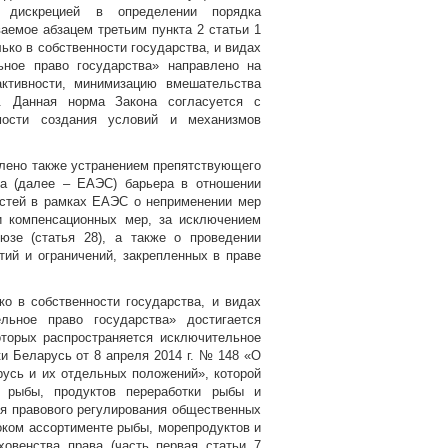
т дискрецией в определении порядка
аемое абзацем третьим пункта 2 статьи 1
ько в собственности государства, и видах
ьное право государства» направлено на
активности, минимизацию вмешательства
я. Данная норма Закона согласуется с
мости создания условий и механизмов
влено также устранением препятствующего
за (далее – ЕАЭС) барьера в отношении
остей в рамках ЕАЭС о неприменении мер
и компенсационных мер, за исключением
юзе (статья 28), а также о проведении
тий и ограничений, закрепленных в праве
о в собственности государства, и видах
льное право государства» достигается
оторых распространяется исключительное
и Беларусь от 8 апреля 2014 г. № 148 «О
усь и их отдельных положений», которой
й рыбы, продуктов переработки рыбы и
я правового регулирования общественных
оком ассортименте рыбы, морепродуктов и
ховенства права (часть первая статьи 7