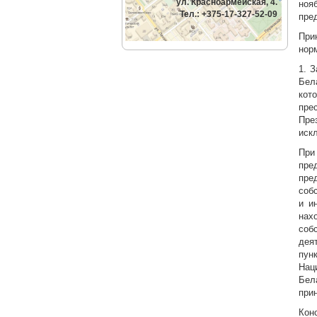
ул. Красноармейская, 4.
ноя
Тел.: +375-17-327-52-09
пре
При
нор
1. 
Бел
кот
пре
Пре
иск
При
пре
пре
соб
и и
нах
соб
дея
пун
Нац
Бел
при
Кон