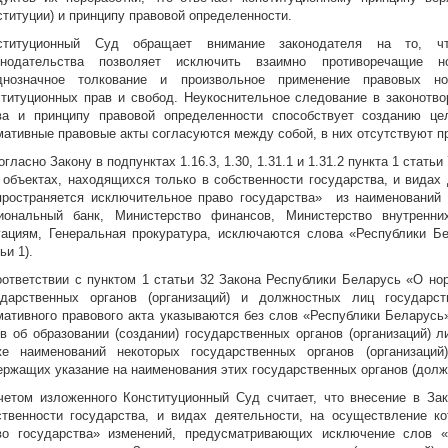
ституции) и принципу правовой определенности.
ституционный Суд обращает внимание законодателя на то, чт
онодательства позволяет исключить взаимно противоречащие н
днозначное толкование и произвольное применение правовых н
ституционных прав и свобод. Неукоснительное следование в законотво
ва и принципу правовой определенности способствует созданию це
мативные правовые акты согласуются между собой, в них отсутствуют п
огласно Закону в подпунктах 1.16.3, 1.30, 1.31.1 и 1.31.2 пункта 1 статьи
 объектах, находящихся только в собственности государства, и видах
пространяется исключительное право государства» из наименований г
иональный банк, Министерство финансов, Министерство внутренн
уациям, Генеральная прокуратура, исключаются слова «Республики Бел
ьи 1).
оответствии с пунктом 1 статьи 32 Закона Республики Беларусь «О но
ударственных органов (организаций) и должностных лиц государст
мативного правового акта указываются без слов «Республики Беларусь
ов об образовании (создании) государственных органов (организаций) 
же наименований некоторых государственных органов (организаци
ержащих указание на наименования этих государственных органов (долж
четом изложенного Конституционный Суд считает, что внесение в За
ственности государства, и видах деятельности, на осуществление к
во государства» изменений, предусматривающих исключение слов «