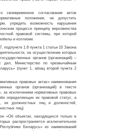
о своевременное согласование актов
ормативные положения, не допустить
орм, упредить возможность нарушения
рческом процессе принципу верховенства
лостной правовой системы, при которой
робелы и коллизии.
 7, подпункте 1.8 пункта 1 статьи 10 Закона
 деятельности, на осуществление которых
осударственных органов (организаций) –
их дел, Министерство по чрезвычайным
арусь» (пункт 1, абзац второй пункта 2
рмативных правовых актах» наименования
венных органов (организаций) в тексте
», за исключением нормативных правовых
либо определяющих их правовой статус, а
й), их должностных лиц и должностей,
ностных лиц).
кон «Об объектах, находящихся только в
оторых распространяется исключительное
Республики Беларусь» из наименований