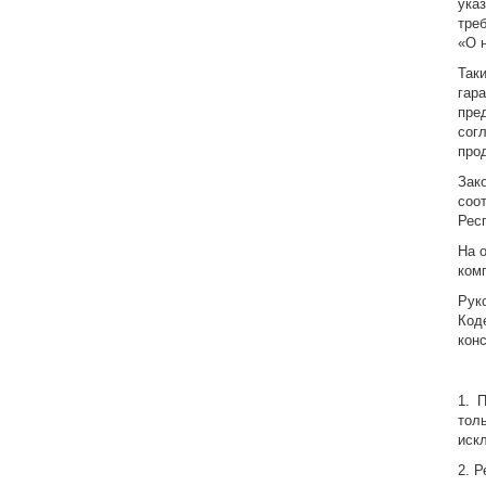
ука
тре
«О 
Так
гар
пре
сог
про
Зак
соо
Рес
На 
ком
Рук
Код
кон
1. 
тол
иск
2. Р