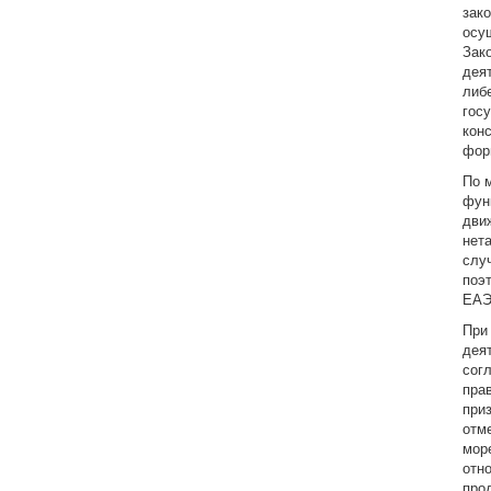
зак
осу
Зак
дея
либ
гос
кон
фор
По 
фун
дви
нет
слу
поэ
ЕАЭ
При
дея
сог
пра
при
отм
мор
отн
про