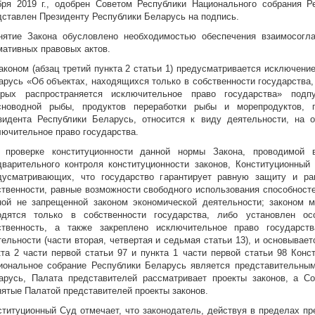
бря 2019 г., одобрен Советом Республики Национального собрания Р
дставлен Президенту Республики Беларусь на подпись.
нятие Закона обусловлено необходимостью обеспечения взаимосогл
мативных правовых актов.
Законом (абзац третий пункта 2 статьи 1) предусматривается исключение
арусь «Об объектах, находящихся только в собственности государства,
орых распространяется исключительное право государства» подп
сноводной рыбы, продуктов переработки рыбы и морепродуктов, 
зидента Республики Беларусь, относится к виду деятельности, на о
лючительное право государства.
 проверке конституционности данной нормы Закона, проводимой 
дварительного контроля конституционности законов, Конституционный
дусматривающих, что государство гарантирует равную защиту и р
ственности, равные возможности свободного использования способност
ной не запрещенной законом экономической деятельности; законом м
одятся только в собственности государства, либо установлен о
ственность, а также закреплено исключительное право государс
тельности (части вторая, четвертая и седьмая статьи 13), и основывает
кта 2 части первой статьи 97 и пункта 1 части первой статьи 98 Кон
иональное собрание Республики Беларусь является представительным
арусь, Палата представителей рассматривает проекты законов, а Со
нятые Палатой представителей проекты законов.
ституционный Суд отмечает, что законодатель, действуя в пределах п