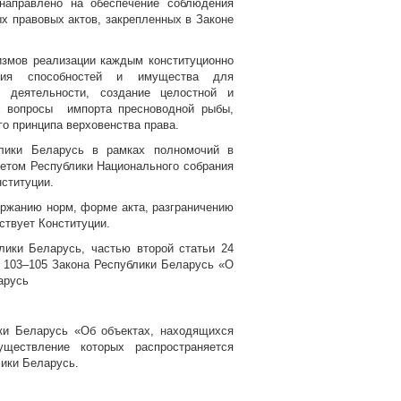
 направлено на обеспечение соблюдения
ых правовых актов, закрепленных в Законе
измов реализации каждым конституционно
вания способностей и имущества для
 деятельности, создание целостной и
х вопросы импорта пресноводной рыбы,
го принципа верховенства права.
блики Беларусь в рамках полномочий в
оветом Республики Национального собрания
нституции.
ержанию норм, форме акта, разграничению
ствует Конституции.
лики Беларусь, частью второй статьи 24
и 103–105 Закона Республики Беларусь «О
ларусь
ки Беларусь «Об объектах, находящихся
уществление которых распространяется
ики Беларусь.