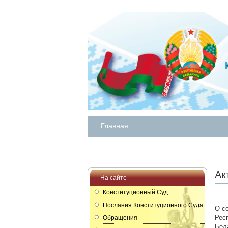
Главная
Ак
На сайте
Конституционный Суд
Послания Конституционного Суда
О с
Рес
Обращения
Бел