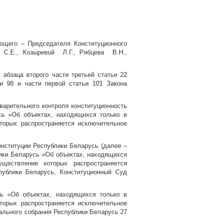
ющего – Председателя Конституционного
а С.Е., Козыревой Л.Г., Рябцева В.Н.,
 абзаца второго части третьей статьи 22
и 98 и части первой статьи 101 Закона
варительного контроля конституционность
сь «Об объектах, находящихся только в
оторых распространяется исключительное
нституции Республики Беларусь (далее –
ики Беларусь «Об объектах, находящихся
уществление которых распространяется
публики Беларусь, Конституционный Суд
ь «Об объектах, находящихся только в
оторых распространяется исключительное
нального собрания Республики Беларусь 27