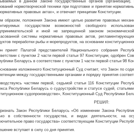
зываемых в данном Законе государственных органов (организаций),
бований нормотворческой техники при подготовке и принятии нормативн
нормативных правовых актах», и отвечает принципам Конституции.
им образом, положения Закона имеют целью развитие правовых механ
антируемых государством возможностей свободного использо
дпринимательской и иной не запрещенной законом экономической
ласованной системы нормативных правовых актов, регламентирующи
дуктов переработки рыбы и морепродуктов, на основании конституционно
он принят Палатой представителей Национального собрания Респу
тветствии с пунктом 2 части первой статьи 97 Конституции, одобрен С
публики Беларусь в соответствии с пунктом 1 части первой статьи 98 Ко
основании изложенного Конституционный Суд считает, что Закон по сод
петенции между государственными органами и порядку принятия соответ
оводствуясь частями первой, седьмой статьи 116 Конституции Респуб
екса Республики Беларусь о судоустройстве и статусе судей, статьям
ституционном судопроизводстве», Конституционный Суд Республики Бе
РЕШИЛ:
Признать Закон Республики Беларусь «Об изменении Закона Республи
ько в собственности государства, и видах деятельности, на ос
лючительное право государства» соответствующим Конституции Республ
ешение вступает в силу со дня принятия.