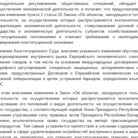
онодательное регулирование общественных отношений, обладае
ществления экономической деятельности, и полагает, что предусматрив
она изменение пункта 1 статьи 10 Закона «Об объектах, находящихся тол
тельности, на осуществление которых распространяется исключител
ерализацию экономической деятельности, стимулирование деловой 
ударства в экономическую деятельность субъектов хозяйствовани
ституционными положениями и отвечает требованиям о необходи
мирования конституционной экономики.
мнению Конституционного Суда, внесение указанного изменения обусло
кционированию внутреннего рынка Евразийского экономического сою
жения товаров, в том числе на основании международных договоренн
арифного регулирования, специально защищенных, антидемпинговых 
чаев, предусмотренных Договором о Евразийском экономическом со
тапной либерализации в целях устранения барьеров, определении изъя
С.
 этом внесением изменения в Закон «Об объектах, находящихся тольк
тельности, на осуществление которых распространяется исключите
ласование его положений о видах деятельности, на осуществление к
во государства, с соответствующей нормой Указа Президента Республик
знании утратившими силу правовых актов Президента Республики Белар
енено исключительное право государства на импорт пресноводно
епродуктов. Тем самым устраняются препятствия в уяснении содержани
ошений в сфере удовлетворения потребностей внутреннего рынка в шир
дуктов их переработки, что отвечает конституционному принципу вер