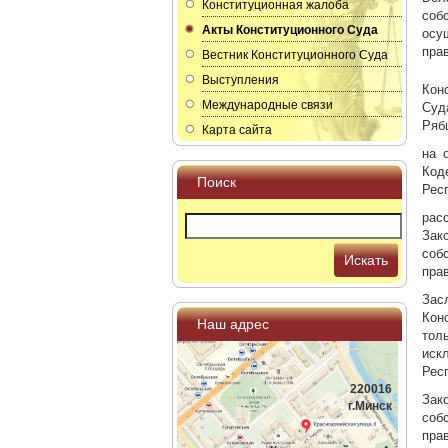
Конституционная жалоба
соб
Акты Конституционного Суда
осу
пра
Вестник Конституционного Суда
Выступления
Кон
Международные связи
Суд
Рябц
Карта сайта
на 
Код
Поиск
Рес
рас
Зак
соб
Искать
пра
Зас
Кон
Наш адрес
тол
иск
Рес
220016
Зак
г.Минск
соб
пра