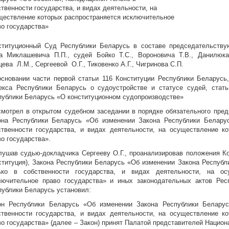
ственности государства, и видах деятельности, на
ществление которых распространяется исключительное
во государства»
ституционный Суд Республики Беларусь в составе председательству
а Миклашевича П.П., судей Бойко Т.С., Вороновича Т.В., Данилюк
ева Л.М., Сергеевой О.Г., Тиковенко А.Г., Чигринова С.П.
основании части первой статьи 116 Конституции Республики Беларусь,
екса Республики Беларусь о судоустройстве и статусе судей, стать
публики Беларусь «О конституционном судопроизводстве»
смотрел в открытом судебном заседании в порядке обязательного пред
она Республики Беларусь «Об изменении Закона Республики Белару
ственности государства, и видах деятельности, на осуществление к
во государства».
лушав судью-докладчика Сергееву О.Г., проанализировав положения Ко
ституция), Закона Республики Беларусь «Об изменении Закона Республ
ько в собственности государства, и видах деятельности, на ос
лючительное право государства» и иных законодательных актов Рес
публики Беларусь установил:
он Республики Беларусь «Об изменении Закона Республики Беларус
ственности государства, и видах деятельности, на осуществление к
во государства» (далее – Закон) принят Палатой представителей Нацио