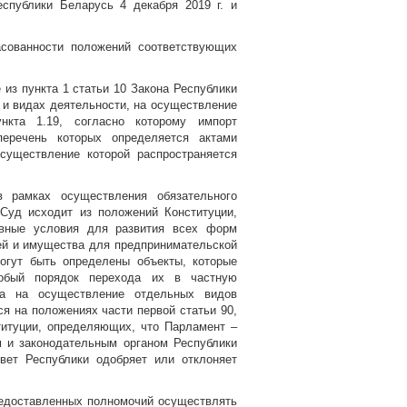
еспублики Беларусь 4 декабря 2019 г. и
асованности положений соответствующих
 из пункта 1 статьи 10 Закона Республики
 и видах деятельности, на осуществление
ункта 1.19, согласно которому импорт
перечень которых определяется актами
существление которой распространяется
в рамках осуществления обязательного
 Суд исходит из положений Конституции,
авные условия для развития всех форм
ей и имущества для предпринимательской
огут быть определены объекты, которые
собый порядок перехода их в частную
тва на осуществление отдельных видов
ся на положениях части первой статьи 90,
ституции, определяющих, что Парламент –
 и законодательным органом Республики
вет Республики одобряет или отклоняет
редоставленных полномочий осуществлять