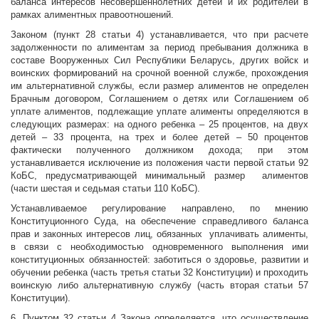
баланса интересов несовершеннолетних детей и их родителей в
рамках алиментных правоотношений.
Законом (пункт 28 статьи 4) устанавливается, что при расчете
задолженности по алиментам за период пребывания должника в
составе Вооруженных Сил Республики Беларусь, других войск и
воинских формирований на срочной военной службе, прохождения
им альтернативной службы, если размер алиментов не определен
Брачным договором, Соглашением о детях или Соглашением об
уплате алиментов, подлежащие уплате алименты определяются в
следующих размерах: на одного ребенка – 25 процентов, на двух
детей – 33 процента, на трех и более детей – 50 процентов
фактически полученного должником дохода; при этом
устанавливается исключение из положения части первой статьи 92
КоБС, предусматривающей минимальный размер алиментов
(части шестая и седьмая статьи 110 КоБС).
Устанавливаемое регулирование направлено, по мнению
Конституционного Суда, на обеспечение справедливого баланса
прав и законных интересов лиц, обязанных уплачивать алименты,
в связи с необходимостью одновременного выполнения ими
конституционных обязанностей: заботиться о здоровье, развитии и
обучении ребенка (часть третья статьи 32 Конституции) и проходить
воинскую либо альтернативную службу (часть вторая статьи 57
Конституции).
6. Пунктом 32 статьи 4 Закона определяется, что осуществление