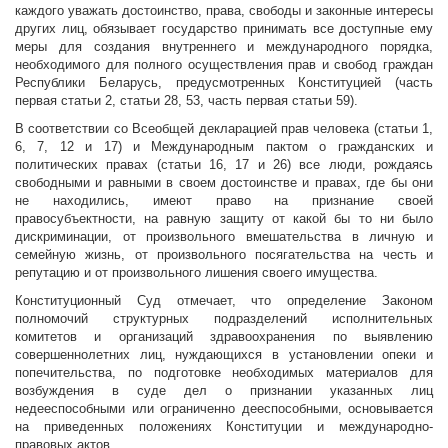
каждого уважать достоинство, права, свободы и законные интересы
других лиц, обязывает государство принимать все доступные ему
меры для создания внутреннего и международного порядка,
необходимого для полного осуществления прав и свобод граждан
Республики Беларусь, предусмотренных Конституцией (часть
первая статьи 2, статьи 28, 53, часть первая статьи 59).
В соответствии со Всеобщей декларацией прав человека (статьи 1,
6, 7, 12 и 17) и Международным пактом о гражданских и
политических правах (статьи 16, 17 и 26) все люди, рождаясь
свободными и равными в своем достоинстве и правах, где бы они
не находились, имеют право на признание своей
правосубъектности, на равную защиту от какой бы то ни было
дискриминации, от произвольного вмешательства в личную и
семейную жизнь, от произвольного посягательства на честь и
репутацию и от произвольного лишения своего имущества.
Конституционный Суд отмечает, что определение Законом
полномочий структурных подразделений исполнительных
комитетов и организаций здравоохранения по выявлению
совершеннолетних лиц, нуждающихся в установлении опеки и
попечительства, по подготовке необходимых материалов для
возбуждения в суде дел о признании указанных лиц
недееспособными или ограниченно дееспособными, основывается
на приведенных положениях Конституции и международно-
правовых актов.