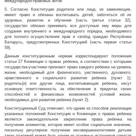
международно-правовых актов.
5. Согласно Конституции родители или лица, их заменяющие,
имеют право и обязаны воспитывать детей, заботиться об их
здоровье, развитии и обучении (часть третья статьи 32),
государство обязано принимать все доступные ему меры для
создания внутреннего и международного порядка, необходимого
для полного осуществления прав и свобод граждан Республики
Беларусь, предусмотренных Конституцией (часть первая статьи
59).
Данным конституционным нормам корреспондируют положения
статьи 27 Конвенции о правах ребенка, в соответствии с которыми
государства-участники признают право каждого ребенка на уровень
жизни, необходимый для физического, умственного, духовного,
нравственного и социального развития ребенка (пункт 1);
родитель(и) или другие лица, воспитывающие ребенка, несут
основную ответственность за обеспечение в пределах своих
способностей и финансовых возможностей условий жизни,
необходимых для развития ребенка (пункт 2).
Конституционный Суд отмечает, что одним из способов реализации
указанных положений Конституции и Конвенции о правах ребенка
является законодательное закрепление права ребенка на
получение алиментов, которое имеет особое социальное значение,
поскольку регулярное получение несовершеннолетними детьми
таких платежей может быть одним из основных источников средств