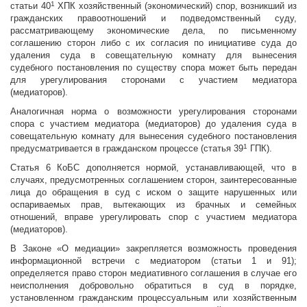
1
статьи 40
ХПК хозяйственный (экономический) спор, возникший из
гражданских правоотношений и подведомственный суду,
рассматривающему экономические дела, по письменному
соглашению сторон либо с их согласия по инициативе суда до
удаления суда в совещательную комнату для вынесения
судебного постановления по существу спора может быть передан
для урегулирования сторонами с участием медиатора
(медиаторов).
Аналогичная норма о возможности урегулирования сторонами
спора с участием медиатора (медиаторов) до удаления суда в
совещательную комнату для вынесения судебного постановления
1
предусматривается в гражданском процессе (статья 39
ГПК).
Статья 6 КоБС дополняется нормой, устанавливающей, что в
случаях, предусмотренных соглашением сторон, заинтересованные
лица до обращения в суд с иском о защите нарушенных или
оспариваемых прав, вытекающих из брачных и семейных
отношений, вправе урегулировать спор с участием медиатора
(медиаторов).
В Законе «О медиации» закрепляется возможность проведения
информационной встречи с медиатором (статьи 1 и 91);
определяется право сторон медиативного соглашения в случае его
неисполнения добровольно обратиться в суд в порядке,
установленном гражданским процессуальным или хозяйственным