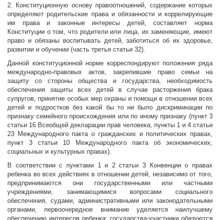
2. Конституционную основу правоотношений, содержание которых
определяют родительские права и обязанности и коррелирующие
им права и законные интересы детей, составляет норма
Конституции о том, что родители или лица, их заменяющие, имеют
право и обязаны воспитывать детей, заботиться об их здоровье,
развитии и обучении (часть третья статьи 32).
Данной конституционной норме корреспондируют положения ряда
международно-правовых актов, закрепившие право семьи на
защиту со стороны общества и государства, необходимость
обеспечения защиты всех детей в случае расторжения брака
супругов, принятие особых мер охраны и помощи в отношении всех
детей и подростков без какой бы то ни было дискриминации по
признаку семейного происхождения или по иному признаку (пункт 3
статьи 16 Всеобщей декларации прав человека, пункты 1 и 4 статьи
23 Международного пакта о гражданских и политических правах,
пункт 3 статьи 10 Международного пакта об экономических,
социальных и культурных правах).
В соответствии с пунктами 1 и 2 статьи 3 Конвенции о правах
ребенка во всех действиях в отношении детей, независимо от того,
предпринимаются они государственными или частными
учреждениями, занимающимися вопросами социального
обеспечения, судами, административными или законодательными
органами, первоочередное внимание уделяется наилучшему
обеспечению интересов ребенка; государства-участники обязуются