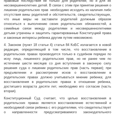
правовые последствия не только для родителей, но и для их
несовершеннолетних детей. В связи с этим при принятии решения о
лишении родительских прав необходимо исходить из наличия либо
отсутствия вины родителей и обстоятельств, свидетельствующих,
что иные меры не заставили родителей должным образом
относиться к выполнению своих родительских обязанностей, а
семейные связи между родителями и несовершеннолетними
детьми утрачены и защитить гарантированные Конституцией права
и законные интересы ребенка другим путем невозможно.
4. Законом (пункт 18 статьи 4) статья 84 КоБС излагается в новой
редакции, определяющей в том числе, что восстановление в
родительских правах производится только в судебном порядке по
иску лица, лишенного родительских прав, но не ранее чем по
истечении шести месяцев со дня вступления в законную силу
решения суда о лишении родительских прав (часть первая); при
предъявлении и рассмотрении исков о восстановлении в
родительских правах должно учитываться мнение ребенка; для
восстановления в родительских правах в отношении ребенка,
достигшего возраста десяти лет, необходимо его согласие (часть
вторая).
Конституционный Суд считает, что целью восстановления в
родительских правах является восстановление естественной и
необходимой связи ребенка с его родителями, что свидетельствует
о направленности предусматриваемого законодательного