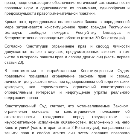
права, предполагающего обеспечение логической согласованности
правовых норм и однозначности их понимания, единообразия и
предсказуемости правоприменительной практики.
Кроме того, приведенными положениями Закона в определенной
мере затрагивается конституционное право граждан Республики
Беларусь свободно покидать Республику Беларусь и
беспрепятственно возвращаться обратно (статья 30 Конституции).
Согласно Конституции ограничение прав и свобод личности
допускается только в случаях, предусмотренных законом, в том
числе в интересах защиты прав и свобод других лиц (часть первая
статьи 23).
В соответствии с выработанными Конституционным Судом
правовыми позициями ограничение законом прав и свобод
личности допускается лишь при одновременном соблюдении таких
критериев, как соразмерность ограничений конституционно
определяемым интересам и недопущение утраты реального
содержания права.
Конституционный Суд считает, что устанавливаемые Законом
ограничения основаны на конституционном положении об
ответственности гражданина перед государством за
неукоснительное исполнение обязанностей, возложенных на него
Конституцией (часть вторая статьи 2 Конституции), направлены на
защиту прав и свобод других лиц путем создания правового