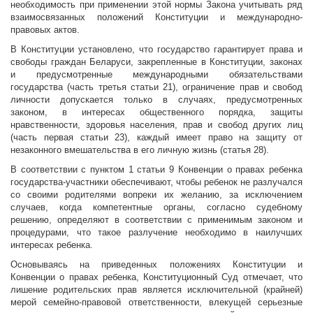
необходимость при применении этой нормы Закона учитывать ряд
взаимосвязанных положений Конституции и международно-
правовых актов.
В Конституции установлено, что государство гарантирует права и
свободы граждан Беларуси, закрепленные в Конституции, законах
и предусмотренные международными обязательствами
государства (часть третья статьи 21), ограничение прав и свобод
личности допускается только в случаях, предусмотренных
законом, в интересах общественного порядка, защиты
нравственности, здоровья населения, прав и свобод других лиц
(часть первая статьи 23), каждый имеет право на защиту от
незаконного вмешательства в его личную жизнь (статья 28).
В соответствии с пунктом 1 статьи 9 Конвенции о правах ребенка
государства-участники обеспечивают, чтобы ребенок не разлучался
со своими родителями вопреки их желанию, за исключением
случаев, когда компетентные органы, согласно судебному
решению, определяют в соответствии с применимым законом и
процедурами, что такое разлучение необходимо в наилучших
интересах ребенка.
Основываясь на приведенных положениях Конституции и
Конвенции о правах ребенка, Конституционный Суд отмечает, что
лишение родительских прав является исключительной (крайней)
мерой семейно-правовой ответственности, влекущей серьезные