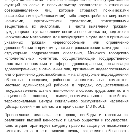
функций по опеке и попечительству возлагается: в отношении
совершеннолетних лиц, которые страдают психическими
расстройствами (заболеваниями) либо злоупотребляют спиртными
напитками, наркотическими средствами, психотропными
веществами, их аналогами, в части выявления граждан,
нуждающихся в установлении опеки и попечительства, подготовки
необходимых материалов для возбуждения в суде дел о признании
указанных граждан недееспособными или ограниченно
дееспособными и принятия участия в рассмотрении таких дел – на
структурные подразделения областных, Минского городского
исполнительных комитетов, осуществляющие государственно-
властные полномочия в сфере здравоохранения, организации
здравоохранения; в отношении лиц, признанных недееспособными
или ограниченно дееспособными, – на структурные подразделения
областных, городских, районных исполнительных комитетов,
местных администраций районов в городах, осуществляющие
государственно-властные полномочия в сферах труда, занятости и
социальной защиты, жилищно-коммунального хозяйства,
территориальные центры социального обслуживания населения
(абзацы третий – пятый части второй статьи 143 КоБС).
Провозглашая человека, его права, свободы и гарантии их
реализации высшей ценностью и целью общества и государства,
Конституция гарантирует каждому право на защиту от незаконного
вмешательства в его личную жизнь, закрепляет обязанность