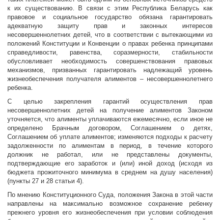
к их существованию. В связи с этим Республика Беларусь как
правовое и социальное государство обязана гарантировать
адекватную защиту прав и законных интересов
несовершеннолетних детей, что в соответствии с вытекающими из
положений Конституции и Конвенции о правах ребенка принципами
справедливости, равенства, соразмерности, стабильности
обусловливает необходимость совершенствования правовых
механизмов, призванных гарантировать надлежащий уровень
жизнеобеспечения получателя алиментов – несовершеннолетнего
ребенка.
С целью закрепления гарантий осуществления прав
несовершеннолетних детей на получение алиментов Законом
уточняется, что алименты уплачиваются ежемесячно, если иное не
определено Брачным договором, Соглашением о детях,
Соглашением об уплате алиментов; изменяются подходы к расчету
задолженности по алиментам в период, в течение которого
должник не работал, или не представлены документы,
подтверждающие его заработок и (или) иной доход (исходя из
бюджета прожиточного минимума в среднем на душу населения)
(пункты 27 и 28 статьи 4).
По мнению Конституционного Суда, положения Закона в этой части
направлены на максимально возможное сохранение ребенку
прежнего уровня его жизнеобеспечения при условии соблюдения