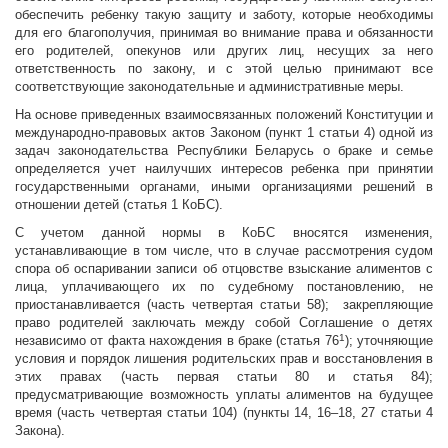
обеспечить ребенку такую защиту и заботу, которые необходимы
для его благополучия, принимая во внимание права и обязанности
его родителей, опекунов или других лиц, несущих за него
ответственность по закону, и с этой целью принимают все
соответствующие законодательные и административные меры.
На основе приведенных взаимосвязанных положений Конституции и
международно-правовых актов Законом (пункт 1 статьи 4) одной из
задач законодательства Республики Беларусь о браке и семье
определяется учет наилучших интересов ребенка при принятии
государственными органами, иными организациями решений в
отношении детей (статья 1 КоБС).
С учетом данной нормы в КоБС вносятся изменения,
устанавливающие в том числе, что в случае рассмотрения судом
спора об оспаривании записи об отцовстве взыскание алиментов с
лица, уплачивающего их по судебному постановлению, не
приостанавливается (часть четвертая статьи 58); закрепляющие
право родителей заключать между собой Соглашение о детях
1
независимо от факта нахождения в браке (статья 76
); уточняющие
условия и порядок лишения родительских прав и восстановления в
этих правах (часть первая статьи 80 и статья 84);
предусматривающие возможность уплаты алиментов на будущее
время (часть четвертая статьи 104) (пункты 14, 16–18, 27 статьи 4
Закона).