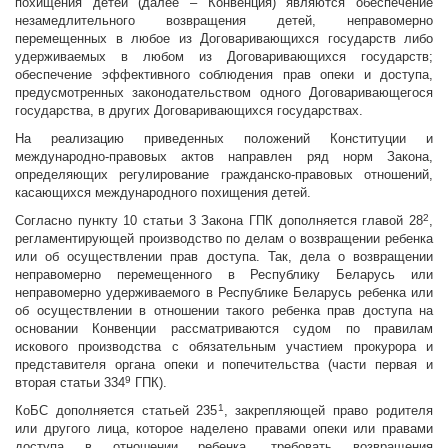
похищения детей (далее – Конвенция) являются обеспечение
незамедлительного возвращения детей, неправомерно
перемещенных в любое из Договаривающихся государств либо
удерживаемых в любом из Договаривающихся государств;
обеспечение эффективного соблюдения прав опеки и доступа,
предусмотренных законодательством одного Договаривающегося
государства, в других Договаривающихся государствах.
На реализацию приведенных положений Конституции и
международно-правовых актов направлен ряд норм Закона,
определяющих регулирование гражданско-правовых отношений,
касающихся международного похищения детей.
2
Согласно пункту 10 статьи 3 Закона ГПК дополняется главой 28
,
регламентирующей производство по делам о возвращении ребенка
или об осуществлении прав доступа. Так, дела о возвращении
неправомерно перемещенного в Республику Беларусь или
неправомерно удерживаемого в Республике Беларусь ребенка или
об осуществлении в отношении такого ребенка прав доступа на
основании Конвенции рассматриваются судом по правилам
искового производства с обязательным участием прокурора и
представителя органа опеки и попечительства (части первая и
9
вторая статьи 334
ГПК).
1
КоБС дополняется статьей 235
, закрепляющей право родителя
или другого лица, которое наделено правами опеки или правами
доступа в отношении ребенка, требовать возвращения